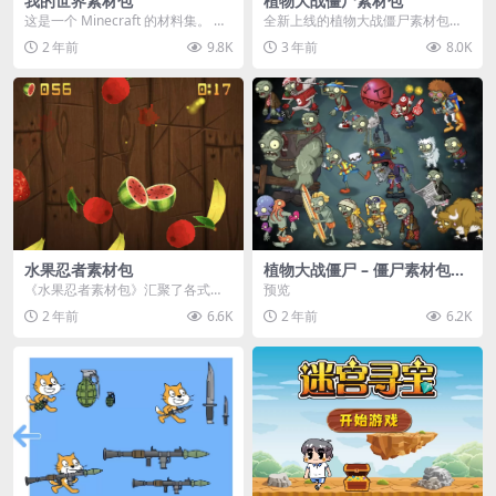
我的世界素材包
植物大战僵尸素材包
这是一个 Minecraft 的材料集。 操
全新上线的植物大战僵尸素材包，
作方法如下： 工具 → 右箭头 怪物...
内含48个精选资源，涵盖角色、场
2 年前
9.8K
3 年前
8.0K
景、音效等多样内容...
水果忍者素材包
植物大战僵尸 – 僵尸素材包
【可预览】
《水果忍者素材包》汇聚了各式鲜
预览
美诱人的水果图像与清脆悦耳的切
2 年前
6.6K
2 年前
6.2K
割音效，专为追求极致...