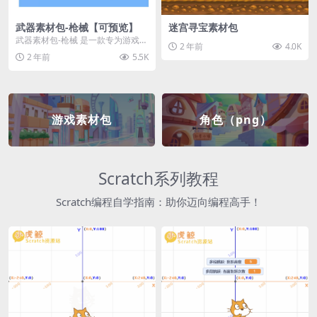
武器素材包-枪械【可预览】
迷宫寻宝素材包
武器素材包-枪械 是一款专为游戏开
2 年前
4.0K
发者和创作者设计的素材包，包含
2 年前
5.5K
多种高质量的枪械...
游戏素材包
角色（png）
Scratch系列教程
Scratch编程自学指南：助你迈向编程高手！