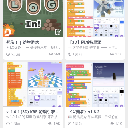
登录！ | 益智游戏
【3D】阿斯特里亚
✦ LOG IN！ — 拼接原木堆，获取
ー 这里是阿斯特里亚 —— 人类之
分数！ ᑕ☲◎ ᑕ☲◎ ᑕ☲◎ ᑕ☲◎ ...
罪与未来希望交汇之地 📖 游戏简
6 天前
969
1 周前
1.1K
介 《阿斯特里...
v. 1.0.1 (3D) KRR 游戏引擎 开
《采菇者》v1.8.2
发版
v. 1.0.1 (3D) KRR 游戏引擎 开发版
📖 游戏简介 采集真菌，升级你的
机体，并前往未知领域探索。 这是
1 周前
1.9K
2 周前
1.1K
一款静谧的探索冒...