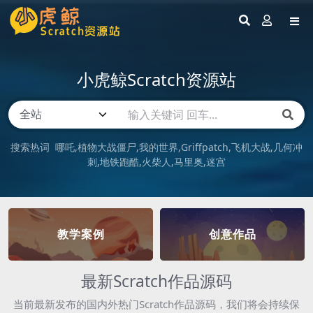
小虎鲸Scratch资源站
搜索热词
哪吒
植物大战僵尸
我的世界
Griffpatch
飞机大战
几何冲
刺
地铁跑酷
火柴人
马里奥
迷宫
教学案例
创意作品
最新Scratch作品源码
当前最新发布的国内外热门Scratch作品源码，我们将会持续保