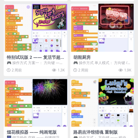
特别试玩版 2 —— 复活节超级
胡闹厨房
卡丁车赛
🎮 操作方式 方案一： 方向键 ——
🎮 操作方式 单人模式： 方向键 /
移动 Z —— 跳跃 / 漂移 方案二： ...
WASD —— 移动 Z / K —— 抓...
2 周前
1.3K
2 周前
1.9K
烟花模拟器 —— 纯画笔版
路易吉洋馆猎魂 重制版
🎆 烟花操作 空格 —— 创建烟花 1
🎮 操作方式： 方向键 —— 移动 &