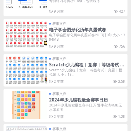
专项练习与解析1-4级，包含程序
9 月前
427
赛事文档
电子学会图形化历年真题试卷
电子学会图形化历年真题试卷PDF可打印 大小：3
94MB
9 月前
756
赛事文档
Scratch少儿编程 | 竞赛 | 等级考试 |
真题 | 模拟题
Scratch少儿编程 | 竞赛 | 等级考试 | 真题 | 模
拟题 大小：18...
2 年前
2.5K
赛事文档
2024年少儿编程最全赛事日历
2024年少儿编程最全赛事日历 附件高清4MB无
水印原图
2 年前
1.2K
赛事文档