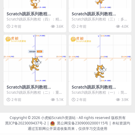
Scratch跳跃系列教程
Scratch跳跃系列教程
（四）：精准着陆
（三）：多段跳跃
Scratch跳跃系列教程（四）：精准
Scratch跳跃系列教程（三）：多段
着陆 作者：小虎鲸Scratch资源站
跳跃 作者：小虎鲸Scratch资源站
2 年前
3.6K
2 年前
4.0K
...
连...
Scratch跳跃系列教程
Scratch跳跃系列教程
（二）：重力跳跃
（一）：简单跳跃
Scratch跳跃系列教程（二）：重力
Scratch跳跃系列教程（一）：简单
跳跃 作者：小虎鲸Scratch资源站
跳跃 作者：小虎鲸Scratch资源站
2 年前
5.1K
2 年前
3.9K
按...
按...
Copyright © 2026
小虎鲸Scratch资源站
- All rights reserved 版权所有
黑ICP备2023009437号-2
|
黑公网安备23090002000115号
| 本站资源均
通过互联网公开渠道收集而来，仅供学习交流使用