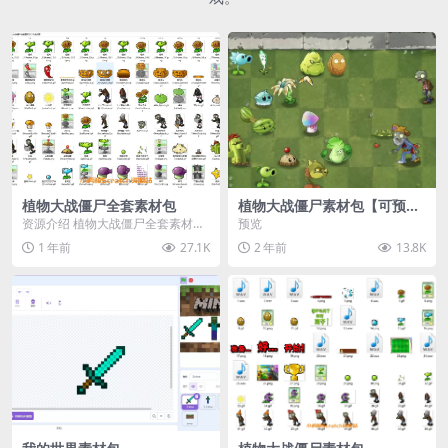
植物大战僵尸全套素材包
植物大战僵尸素材包【可预
览】
资源介绍 植物大战僵尸全套素材
预览
包，包含227个丰富多样的素材，
1 年前
27.1K
2 年前
13.8K
涵盖角色、背景、动...