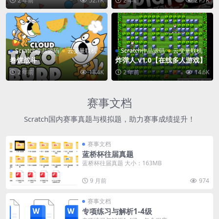
2 年前
52.1K
2 年前
21.7K
Scratch作品源码
云变量联机
Scratch作品源码
云变量联机
卷饼战斗
炸弹人 v1.0【在线多人游戏】
2 年前
18.4K
2 年前
14.6K
赛事文档
Scratch国内赛事真题与模拟题，助力赛事成绩提升！
赛事文档
蓝桥杯往届真题
蓝桥杯往届真题 大小：163MB
9 月前
974
赛事文档
专项练习与解析1-4级