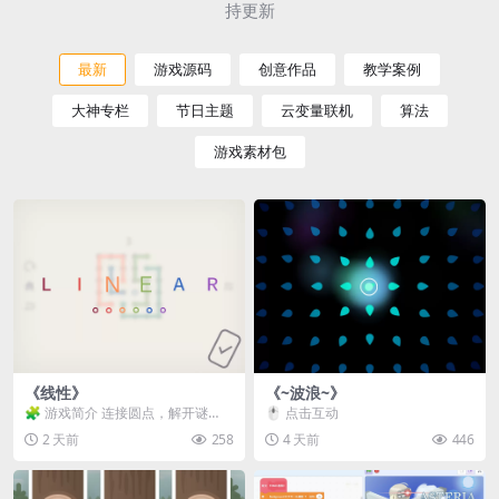
持更新
最新
游戏源码
创意作品
教学案例
大神专栏
节日主题
云变量联机
算法
游戏素材包
《线性》
《~波浪~》
🧩 游戏简介 连接圆点，解开谜
🖱️ 点击互动
题。 ⚠️ 重要提示 所有关卡均可通
2 天前
258
4 天前
446
关，请确保使用...