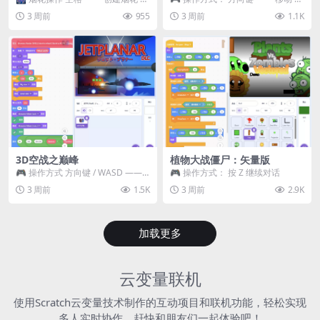
~ 3 —— 切换烟花类型 普通烟花
跳跃 空格 —— 打开宝箱 将你...
3 周前
955
3 周前
1.1K
嘶...
3D空战之巅峰
植物大战僵尸：矢量版
🎮 操作方式 方向键 / WASD ——
🎮 操作方式： 按 Z 继续对话
移动 Z / K —— 射击 / 攻击...
3 周前
1.5K
3 周前
2.9K
加载更多
云变量联机
使用Scratch云变量技术制作的互动项目和联机功能，轻松实现
多人实时协作，赶快和朋友们一起体验吧！