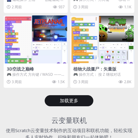
~ 3 —— 切换烟花类型 普通烟花
跳跃 空格 —— 打开宝箱 将你...
2 周前
937
3 周前
1.1K
嘶...
3D空战之巅峰
植物大战僵尸：矢量版
🎮 操作方式 方向键 / WASD ——
🎮 操作方式： 按 Z 继续对话
移动 Z / K —— 射击 / 攻击...
3 周前
1.5K
3 周前
2.8K
加载更多
云变量联机
使用Scratch云变量技术制作的互动项目和联机功能，轻松实现
多人实时协作，赶快和朋友们一起体验吧！