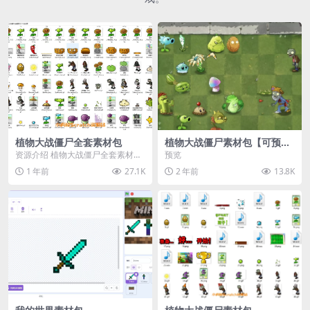
植物大战僵尸全套素材包
植物大战僵尸素材包【可预
览】
资源介绍 植物大战僵尸全套素材
预览
包，包含227个丰富多样的素材，
1 年前
27.1K
2 年前
13.8K
涵盖角色、背景、动...