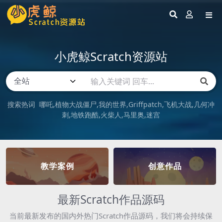
小虎鲸Scratch资源站
搜索热词
哪吒
植物大战僵尸
我的世界
Griffpatch
飞机大战
几何冲
刺
地铁跑酷
火柴人
马里奥
迷宫
教学案例
创意作品
最新Scratch作品源码
当前最新发布的国内外热门Scratch作品源码，我们将会持续保