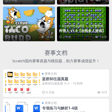
2 年前
52.0K
2 年前
21.7K
Scratch作品源码
云变量联机
Scratch作品源码
云变量联机
卷饼战斗
炸弹人 v1.0【在线多人游戏】
2 年前
18.4K
2 年前
14.6K
赛事文档
Scratch国内赛事真题与模拟题，助力赛事成绩提升！
赛事文档
蓝桥杯往届真题
蓝桥杯往届真题 大小：163MB
9 月前
973
赛事文档
专项练习与解析1-4级