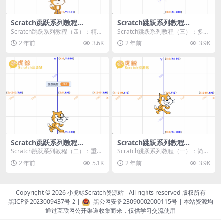
Scratch跳跃系列教程
Scratch跳跃系列教程
（四）：精准着陆
（三）：多段跳跃
Scratch跳跃系列教程（四）：精准
Scratch跳跃系列教程（三）：多段
着陆 作者：小虎鲸Scratch资源站
跳跃 作者：小虎鲸Scratch资源站
2 年前
3.6K
2 年前
3.9K
...
连...
Scratch跳跃系列教程
Scratch跳跃系列教程
（二）：重力跳跃
（一）：简单跳跃
Scratch跳跃系列教程（二）：重力
Scratch跳跃系列教程（一）：简单
跳跃 作者：小虎鲸Scratch资源站
跳跃 作者：小虎鲸Scratch资源站
2 年前
5.1K
2 年前
3.9K
按...
按...
Copyright © 2026
小虎鲸Scratch资源站
- All rights reserved 版权所有
黑ICP备2023009437号-2
|
黑公网安备23090002000115号
| 本站资源均
通过互联网公开渠道收集而来，仅供学习交流使用