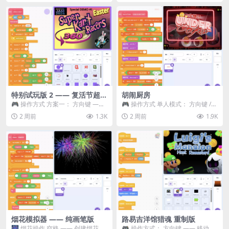
特别试玩版 2 —— 复活节超级
胡闹厨房
卡丁车赛
🎮 操作方式 方案一： 方向键 ——
🎮 操作方式 单人模式： 方向键 /
移动 Z —— 跳跃 / 漂移 方案二： ...
WASD —— 移动 Z / K —— 抓...
2 周前
1.3K
2 周前
1.9K
烟花模拟器 —— 纯画笔版
路易吉洋馆猎魂 重制版
🎆 烟花操作 空格 —— 创建烟花 1
🎮 操作方式： 方向键 —— 移动 &