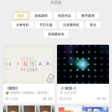
持更新
最新
游戏源码
创意作品
教学案例
大神专栏
节日主题
云变量联机
算法
游戏素材包
《线性》
《~波浪~》
🧩 游戏简介 连接圆点，解开谜
🖱️ 点击互动
题。 ⚠️ 重要提示 所有关卡均可通
1 天前
184
3 天前
394
关，请确保使用...