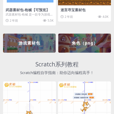
武器素材包-枪械【可预览】
迷宫寻宝素材包
武器素材包-枪械 是一款专为游戏开
2 年前
4.0K
发者和创作者设计的素材包，包含
2 年前
5.5K
多种高质量的枪械...
游戏素材包
角色（png）
Scratch系列教程
Scratch编程自学指南：助你迈向编程高手！