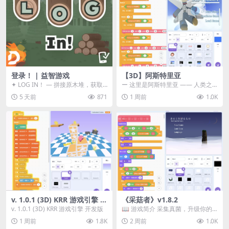
登录！ | 益智游戏
【3D】阿斯特里亚
✦ LOG IN！ — 拼接原木堆，获取
ー 这里是阿斯特里亚 —— 人类之
分数！ ᑕ☲◎ ᑕ☲◎ ᑕ☲◎ ᑕ☲◎ ...
罪与未来希望交汇之地 📖 游戏简
5 天前
871
1 周前
1.0K
介 《阿斯特里...
v. 1.0.1 (3D) KRR 游戏引擎 开
《采菇者》v1.8.2
发版
v. 1.0.1 (3D) KRR 游戏引擎 开发版
📖 游戏简介 采集真菌，升级你的
机体，并前往未知领域探索。 这是
1 周前
1.8K
2 周前
1.0K
一款静谧的探索冒...