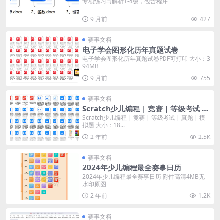
专项练习与解析1-4级，包含程序
9 月前
427
赛事文档
电子学会图形化历年真题试卷
电子学会图形化历年真题试卷PDF可打印 大小：3
94MB
9 月前
755
赛事文档
Scratch少儿编程 | 竞赛 | 等级考试 |
真题 | 模拟题
Scratch少儿编程 | 竞赛 | 等级考试 | 真题 | 模
拟题 大小：18...
2 年前
2.5K
赛事文档
2024年少儿编程最全赛事日历
2024年少儿编程最全赛事日历 附件高清4MB无
水印原图
2 年前
1.2K
赛事文档