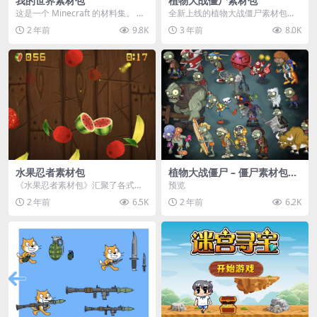
我的世界素材包
植物大战僵尸素材包
这是一个 Minecraft 的材料集。 操
全新上线的植物大战僵尸素材包，
作方法如下： 工具 → 右箭头 怪物...
内含48个精选资源，涵盖角色、场
2 年前
9.8K
3 年前
8.0K
景、音效等多样内容...
水果忍者素材包
植物大战僵尸 – 僵尸素材包
【可预览】
《水果忍者素材包》汇聚了各式鲜
预览
美诱人的水果图像与清脆悦耳的切
2 年前
6.5K
2 年前
6.2K
割音效，专为追求极致...