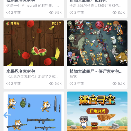
我的世界素材包
植物大战僵尸素材包
这是一个 Minecraft 的材料集。 操
全新上线的植物大战僵尸素材包，
作方法如下： 工具 → 右箭头 怪物...
内含48个精选资源，涵盖角色、场
2 年前
9.9K
3 年前
8.0K
景、音效等多样内容...
水果忍者素材包
植物大战僵尸 – 僵尸素材包
【可预览】
《水果忍者素材包》汇聚了各式鲜
预览
美诱人的水果图像与清脆悦耳的切
2 年前
6.6K
2 年前
6.2K
割音效，专为追求极致...