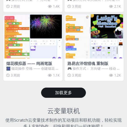
移动 Z —— 跳跃 / 漂移 方案二： ...
WASD —— 移动 Z / K —— 抓...
2 周前
1.4K
3 周前
2.1K
烟花模拟器 —— 纯画笔版
路易吉洋馆猎魂 重制版
🎆 烟花操作 空格 —— 创建烟花 1
🎮 操作方式： 方向键 —— 移动 &
~ 3 —— 切换烟花类型 普通烟花
跳跃 空格 —— 打开宝箱 将你...
3 周前
1.1K
3 周前
1.2K
嘶...
加载更多
云变量联机
使用Scratch云变量技术制作的互动项目和联机功能，轻松实现
多人实时协作，赶快和朋友们一起体验吧！