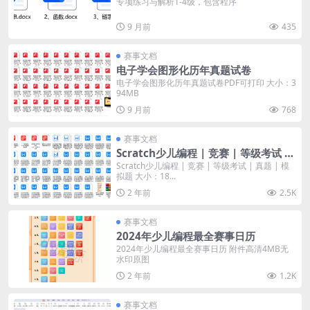
专项练习与解析1-4级，包含程序
9 月前
435
赛事文档
电子学会图形化历年真题试卷
电子学会图形化历年真题试卷PDF可打印 大小：3
94MB
9 月前
768
赛事文档
Scratch少儿编程 | 竞赛 | 等级考试 |
真题 | 模拟题
Scratch少儿编程 | 竞赛 | 等级考试 | 真题 | 模
拟题 大小：18...
2 年前
2.5K
赛事文档
2024年少儿编程最全赛事日历
2024年少儿编程最全赛事日历 附件高清4MB无
水印原图
2 年前
1.2K
赛事文档