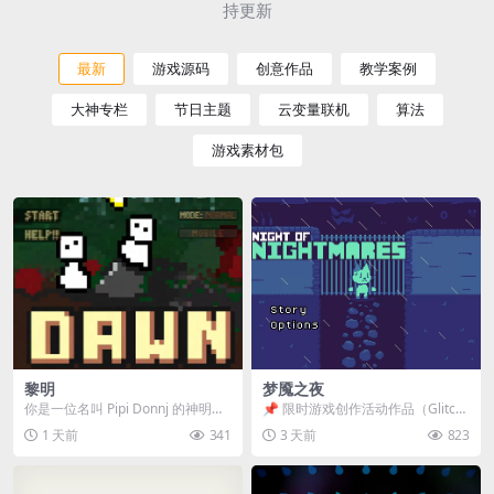
持更新
最新
游戏源码
创意作品
教学案例
大神专栏
节日主题
云变量联机
算法
游戏素材包
黎明
梦魇之夜
你是一位名叫 Pipi Donnj 的神明。
📌 限时游戏创作活动作品（Glitch
你的任务是保护一群白色小人。 点
Game Jam） 📖 故事背景 怪物四...
1 天前
341
3 天前
823
击...