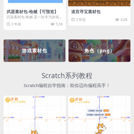
武器素材包-枪械【可预览】
迷宫寻宝素材包
武器素材包-枪械 是一款专为游戏开
2 年前
4.0K
发者和创作者设计的素材包，包含
2 年前
5.5K
多种高质量的枪械...
游戏素材包
角色（png）
Scratch系列教程
Scratch编程自学指南：助你迈向编程高手！