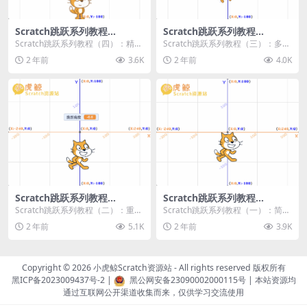
Scratch跳跃系列教程
Scratch跳跃系列教程
（四）：精准着陆
（三）：多段跳跃
Scratch跳跃系列教程（四）：精准
Scratch跳跃系列教程（三）：多段
着陆 作者：小虎鲸Scratch资源站
跳跃 作者：小虎鲸Scratch资源站
2 年前
3.6K
2 年前
4.0K
...
连...
Scratch跳跃系列教程
Scratch跳跃系列教程
（二）：重力跳跃
（一）：简单跳跃
Scratch跳跃系列教程（二）：重力
Scratch跳跃系列教程（一）：简单
跳跃 作者：小虎鲸Scratch资源站
跳跃 作者：小虎鲸Scratch资源站
2 年前
5.1K
2 年前
3.9K
按...
按...
Copyright © 2026
小虎鲸Scratch资源站
- All rights reserved 版权所有
黑ICP备2023009437号-2
|
黑公网安备23090002000115号
| 本站资源均
通过互联网公开渠道收集而来，仅供学习交流使用