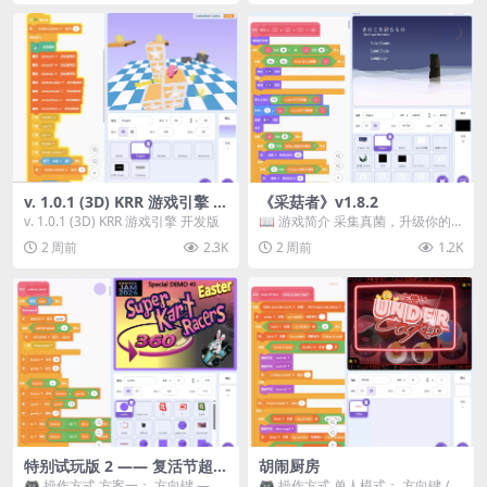
v. 1.0.1 (3D) KRR 游戏引擎 开
《采菇者》v1.8.2
发版
v. 1.0.1 (3D) KRR 游戏引擎 开发版
📖 游戏简介 采集真菌，升级你的
机体，并前往未知领域探索。 这是
2 周前
2.3K
2 周前
1.2K
一款静谧的探索冒...
特别试玩版 2 —— 复活节超级
胡闹厨房
卡丁车赛
🎮 操作方式 方案一： 方向键 ——
🎮 操作方式 单人模式： 方向键 /