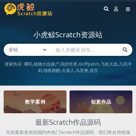
小虎鲸Scratch资源站
搜索热词
哪吒
植物大战僵尸
我的世界
Griffpatch
飞机大战
几何冲
刺
地铁跑酷
火柴人
马里奥
迷宫
教学案例
创意作品
最新Scratch作品源码
当前最新发布的国内外热门Scratch作品源码，我们将会持续保