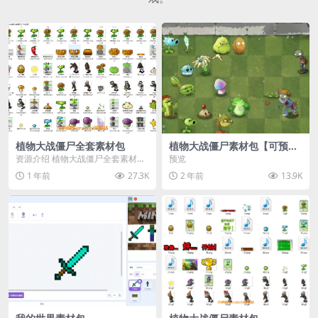
植物大战僵尸全套素材包
植物大战僵尸素材包【可预
览】
资源介绍 植物大战僵尸全套素材
预览
包，包含227个丰富多样的素材，
1 年前
27.3K
2 年前
13.9K
涵盖角色、背景、动...