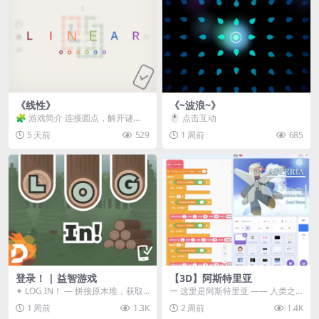
《线性》
《~波浪~》
🧩 游戏简介 连接圆点，解开谜
🖱️ 点击互动
题。 ⚠️ 重要提示 所有关卡均可通
5 天前
529
1 周前
685
关，请确保使用...
登录！ | 益智游戏
【3D】阿斯特里亚
✦ LOG IN！ — 拼接原木堆，获取
ー 这里是阿斯特里亚 —— 人类之
分数！ ᑕ☲◎ ᑕ☲◎ ᑕ☲◎ ᑕ☲◎ ...
罪与未来希望交汇之地 📖 游戏简
1 周前
1.3K
2 周前
1.4K
介 《阿斯特里...