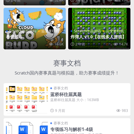
2 年前
52.4K
2 年前
21.9K
Scratch作品源码
云变量联机
Scratch作品源码
云变量联机
卷饼战斗
炸弹人 v1.0【在线多人游戏】
2 年前
18.6K
2 年前
14.7K
赛事文档
Scratch国内赛事真题与模拟题，助力赛事成绩提升！
赛事文档
蓝桥杯往届真题
蓝桥杯往届真题 大小：163MB
9 月前
983
赛事文档
专项练习与解析1-4级