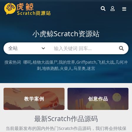
小虎鲸Scratch资源站
搜索热词
哪吒
植物大战僵尸
我的世界
Griffpatch
飞机大战
几何冲
刺
地铁跑酷
火柴人
马里奥
迷宫
教学案例
创意作品
最新Scratch作品源码
当前最新发布的国内外热门Scratch作品源码，我们将会持续保