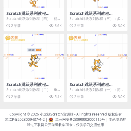
Scratch跳跃系列教程
Scratch跳跃系列教程
（四）：精准着陆
（三）：多段跳跃
Scratch跳跃系列教程（四）：精准
Scratch跳跃系列教程（三）：多段
着陆 作者：小虎鲸Scratch资源站
跳跃 作者：小虎鲸Scratch资源站
2 年前
3.6K
2 年前
3.9K
...
连...
Scratch跳跃系列教程
Scratch跳跃系列教程
（二）：重力跳跃
（一）：简单跳跃
Scratch跳跃系列教程（二）：重力
Scratch跳跃系列教程（一）：简单
跳跃 作者：小虎鲸Scratch资源站
跳跃 作者：小虎鲸Scratch资源站
2 年前
5.1K
2 年前
3.9K
按...
按...
Copyright © 2026
小虎鲸Scratch资源站
- All rights reserved 版权所有
黑ICP备2023009437号-2
|
黑公网安备23090002000115号
| 本站资源均
通过互联网公开渠道收集而来，仅供学习交流使用