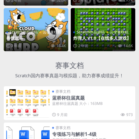
2 年前
52.0K
2 年前
21.7K
Scratch作品源码
云变量联机
Scratch作品源码
云变量联机
卷饼战斗
炸弹人 v1.0【在线多人游戏】
2 年前
18.4K
2 年前
14.6K
赛事文档
Scratch国内赛事真题与模拟题，助力赛事成绩提升！
赛事文档
蓝桥杯往届真题
蓝桥杯往届真题 大小：163MB
9 月前
973
赛事文档
专项练习与解析1-4级