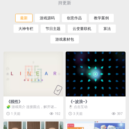
持更新
最新
游戏源码
创意作品
教学案例
大神专栏
节日主题
云变量联机
算法
游戏素材包
《线性》
《~波浪~》
🧩 游戏简介 连接圆点，解开谜
🖱️ 点击互动
题。 ⚠️ 重要提示 所有关卡均可通
1 天前
192
3 天前
397
关，请确保使用...