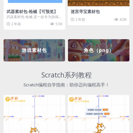
武器素材包-枪械【可预览】
迷宫寻宝素材包
武器素材包-枪械 是一款专为游戏开
2 年前
4.0K
发者和创作者设计的素材包，包含
2 年前
5.5K
多种高质量的枪械...
游戏素材包
角色（png）
Scratch系列教程
Scratch编程自学指南：助你迈向编程高手！