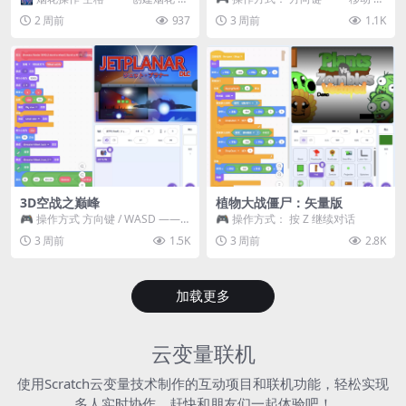
~ 3 —— 切换烟花类型 普通烟花
跳跃 空格 —— 打开宝箱 将你...
2 周前
937
3 周前
1.1K
嘶...
3D空战之巅峰
植物大战僵尸：矢量版
🎮 操作方式 方向键 / WASD ——
🎮 操作方式： 按 Z 继续对话
移动 Z / K —— 射击 / 攻击...
3 周前
1.5K
3 周前
2.8K
加载更多
云变量联机
使用Scratch云变量技术制作的互动项目和联机功能，轻松实现
多人实时协作，赶快和朋友们一起体验吧！