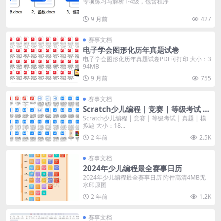
专项练习与解析1-4级，包含程序
9 月前
427
赛事文档
电子学会图形化历年真题试卷
电子学会图形化历年真题试卷PDF可打印 大小：3
94MB
9 月前
755
赛事文档
Scratch少儿编程 | 竞赛 | 等级考试 |
真题 | 模拟题
Scratch少儿编程 | 竞赛 | 等级考试 | 真题 | 模
拟题 大小：18...
2 年前
2.5K
赛事文档
2024年少儿编程最全赛事日历
2024年少儿编程最全赛事日历 附件高清4MB无
水印原图
2 年前
1.2K
赛事文档