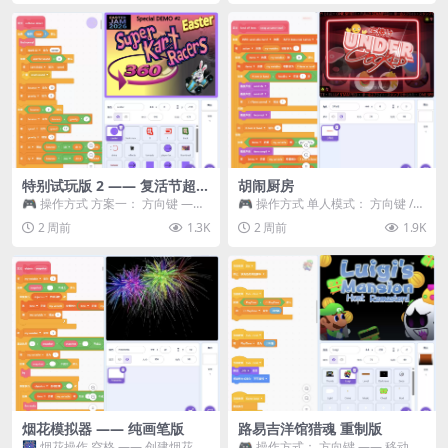
特别试玩版 2 —— 复活节超级
胡闹厨房
卡丁车赛
🎮 操作方式 方案一： 方向键 ——
🎮 操作方式 单人模式： 方向键 /
移动 Z —— 跳跃 / 漂移 方案二： ...
WASD —— 移动 Z / K —— 抓...
2 周前
1.3K
2 周前
1.9K
烟花模拟器 —— 纯画笔版
路易吉洋馆猎魂 重制版
🎆 烟花操作 空格 —— 创建烟花 1
🎮 操作方式： 方向键 —— 移动 &