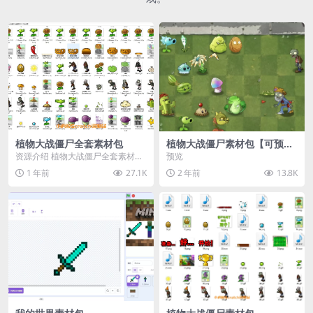
植物大战僵尸全套素材包
植物大战僵尸素材包【可预
览】
资源介绍 植物大战僵尸全套素材
预览
包，包含227个丰富多样的素材，
1 年前
27.1K
2 年前
13.8K
涵盖角色、背景、动...