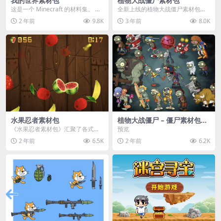
我的世界素材包
植物大战僵尸素材包
这是一个 Minecraft 的材料集。 操
全新上线的植物大战僵尸素材包，
作方法如下： 工具 → 右箭头 怪物...
内含48个精选资源，涵盖角色、场
2 年前
9.8K
3 年前
8.0K
景、音效等多样内容...
水果忍者素材包
植物大战僵尸 – 僵尸素材包
【可预览】
《水果忍者素材包》汇聚了各式鲜
预览
美诱人的水果图像与清脆悦耳的切
2 年前
6.5K
2 年前
6.2K
割音效，专为追求极致...