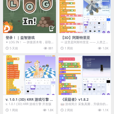
登录！ | 益智游戏
【3D】阿斯特里亚
✦ LOG IN！ — 拼接原木堆，获取
ー 这里是阿斯特里亚 —— 人类之
分数！ ᑕ☲◎ ᑕ☲◎ ᑕ☲◎ ᑕ☲◎ ...
罪与未来希望交汇之地 📖 游戏简
5 天前
881
1 周前
1.0K
介 《阿斯特里...
v. 1.0.1 (3D) KRR 游戏引擎 开
《采菇者》v1.8.2
发版
v. 1.0.1 (3D) KRR 游戏引擎 开发版
📖 游戏简介 采集真菌，升级你的
机体，并前往未知领域探索。 这是
1 周前
1.8K
2 周前
1.1K
一款静谧的探索冒...