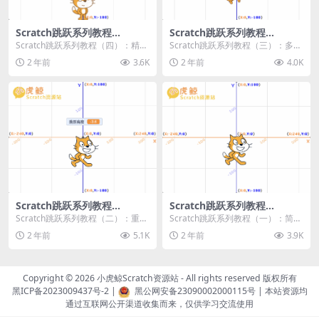
Scratch跳跃系列教程
Scratch跳跃系列教程
（四）：精准着陆
（三）：多段跳跃
Scratch跳跃系列教程（四）：精准
Scratch跳跃系列教程（三）：多段
着陆 作者：小虎鲸Scratch资源站
跳跃 作者：小虎鲸Scratch资源站
2 年前
3.6K
2 年前
4.0K
...
连...
Scratch跳跃系列教程
Scratch跳跃系列教程
（二）：重力跳跃
（一）：简单跳跃
Scratch跳跃系列教程（二）：重力
Scratch跳跃系列教程（一）：简单
跳跃 作者：小虎鲸Scratch资源站
跳跃 作者：小虎鲸Scratch资源站
2 年前
5.1K
2 年前
3.9K
按...
按...
Copyright © 2026
小虎鲸Scratch资源站
- All rights reserved 版权所有
黑ICP备2023009437号-2
|
黑公网安备23090002000115号
| 本站资源均
通过互联网公开渠道收集而来，仅供学习交流使用