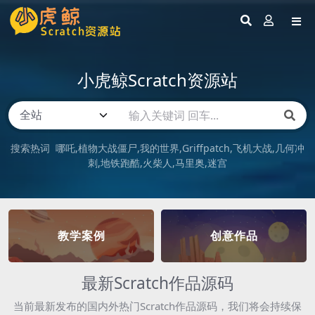
小虎鲸Scratch资源站
搜索热词
哪吒
植物大战僵尸
我的世界
Griffpatch
飞机大战
几何冲
刺
地铁跑酷
火柴人
马里奥
迷宫
教学案例
创意作品
最新Scratch作品源码
当前最新发布的国内外热门Scratch作品源码，我们将会持续保