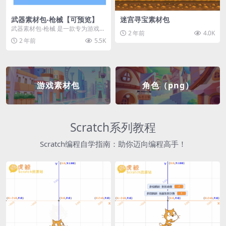
武器素材包-枪械【可预览】
迷宫寻宝素材包
武器素材包-枪械 是一款专为游戏开
2 年前
4.0K
发者和创作者设计的素材包，包含
2 年前
5.5K
多种高质量的枪械...
游戏素材包
角色（png）
Scratch系列教程
Scratch编程自学指南：助你迈向编程高手！