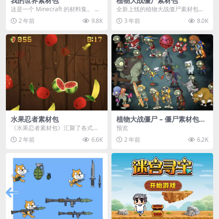
我的世界素材包
植物大战僵尸素材包
这是一个 Minecraft 的材料集。 操
全新上线的植物大战僵尸素材包，
作方法如下： 工具 → 右箭头 怪物...
内含48个精选资源，涵盖角色、场
2 年前
9.8K
3 年前
8.0K
景、音效等多样内容...
水果忍者素材包
植物大战僵尸 – 僵尸素材包
【可预览】
《水果忍者素材包》汇聚了各式鲜
预览
美诱人的水果图像与清脆悦耳的切
2 年前
6.6K
2 年前
6.2K
割音效，专为追求极致...