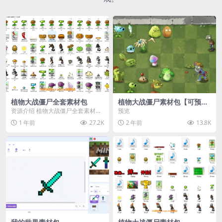
植物大战僵尸全套素材包
植物大战僵尸素材包【可预
览】
资源介绍 植物大战僵尸全套素材
预览
包，包含227个丰富多样的素材，
1 年前
27.2K
2 年前
13.8K
涵盖角色、背景、动...