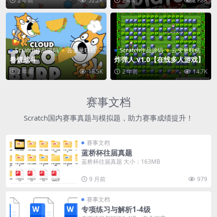
2 年前
52.2K
2 年前
21.8K
Scratch作品源码
云变量联机
Scratch作品源码
云变量联机
卷饼战斗
炸弹人 v1.0【在线多人游戏】
2 年前
18.5K
2 年前
14.7K
赛事文档
Scratch国内赛事真题与模拟题，助力赛事成绩提升！
赛事文档
蓝桥杯往届真题
蓝桥杯往届真题 大小：163MB
9 月前
979
赛事文档
专项练习与解析1-4级