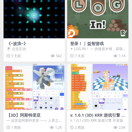
《~波浪~》
登录！ | 益智游戏
🖱️ 点击互动
✦ LOG IN！ — 拼接原木堆，获取
分数！ ᑕ☲◎ ᑕ☲◎ ᑕ☲◎ ᑕ☲◎ ...
5 天前
542
7 天前
1.1K
【3D】阿斯特里亚
v. 1.0.1 (3D) KRR 游戏引擎 开
发版
ー 这里是阿斯特里亚 —— 人类之
v. 1.0.1 (3D) KRR 游戏引擎 开发版
罪与未来希望交汇之地 📖 游戏简
1 周前
1.2K
2 周前
2.0K
介 《阿斯特里...