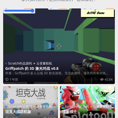
Scratch作品源码
云变量联机
Griffpatch 的 3D 激光对战 v0.8
作者：Griffpatch 多人云端 3D 射击游戏。无法连接时，请关闭所有浏览...
1 年前
42.6K
Scratch作品源码
云变量联机
Scratch作品源码
云变量联机
坦克大战联机版
喷射战士