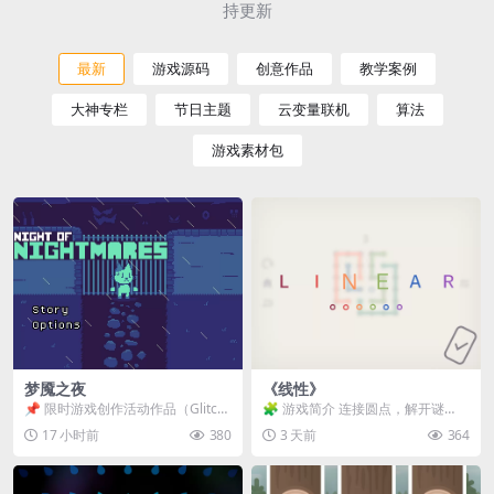
持更新
最新
游戏源码
创意作品
教学案例
大神专栏
节日主题
云变量联机
算法
游戏素材包
梦魇之夜
《线性》
📌 限时游戏创作活动作品（Glitch
🧩 游戏简介 连接圆点，解开谜
Game Jam） 📖 故事背景 怪物四...
题。 ⚠️ 重要提示 所有关卡均可通
17 小时前
380
3 天前
364
关，请确保使用...