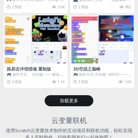
WASD —— 移动 Z / K —— 抓...
~ 3 —— 切换烟花类型 普通烟花
2 周前
2.0K
3 周前
982
嘶...
路易吉洋馆猎魂 重制版
3D空战之巅峰
🎮 操作方式： 方向键 —— 移动 &
🎮 操作方式 方向键 / WASD ——
跳跃 空格 —— 打开宝箱 将你...
移动 Z / K —— 射击 / 攻击...
3 周前
1.1K
3 周前
1.6K
加载更多
云变量联机
使用Scratch云变量技术制作的互动项目和联机功能，轻松实现
多人实时协作，赶快和朋友们一起体验吧！