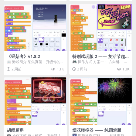
《采菇者》v1.8.2
特别试玩版 2 —— 复活节超级
卡丁车赛
📖 游戏简介 采集真菌，升级你的
🎮 操作方式 方案一： 方向键 ——
机体，并前往未知领域探索。 这是
移动 Z —— 跳跃 / 漂移 方案二： ...
2 周前
1.1K
2 周前
1.3K
一款静谧的探索冒...
胡闹厨房
烟花模拟器 —— 纯画笔版
🎮 操作方式 单人模式： 方向键 /
🎆 烟花操作 空格 —— 创建烟花 1