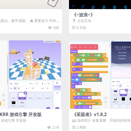
《~波浪~》
接圆点，解开谜题。 ⚠️ 重要提示 所有
🖱️ 点击互动
确保使用...
436
6 天前
3D) KRR 游戏引擎 开发版
《采菇者》v1.8.2
 KRR 游戏引擎 开发版
📖 游戏简介 采集真菌，升级你的机
域探索。 这是一款静谧的探索冒...
2.1K
2 周前