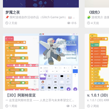
梦魇之夜
《线性》
📌 限时游戏创作活动作品（Glitch Game Jam） 📖 故
🧩 游戏简介 连
事背景 怪物四...
关卡均可通关，请
2 天前
616
4 天前
【3D】阿斯特里亚
v. 1.0.1 (
ー 这里是阿斯特里亚 —— 人类之罪与未来希望交汇之
v. 1.0.1 (3D)
地 📖 游戏简介 《阿斯特里...
1 周前
1.2K
2 周前