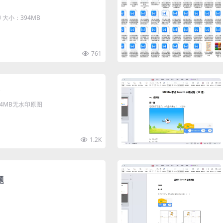
大小：394MB
761
清4MB无水印原图
1.2K
题