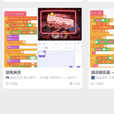
胡闹厨房
烟花模拟器 
🎮 操作方式 单人模式： 方向键 / WASD —— 移动 Z /
🎆 烟花操作 空格
K —— 抓...
型 普通烟花 嘶...
3 周前
2.0K
3 周前