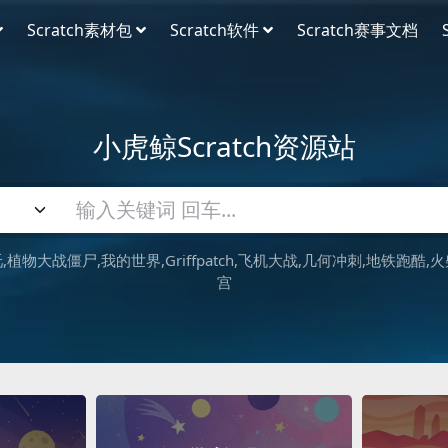
Scratch素材包
Scratch软件
Scratch赛事文档
小虎鲸Scratch资源站
吒
植物大战僵尸
我的世界
Griffpatch
飞机大战
几何冲刺
地铁跑酷
火
宫