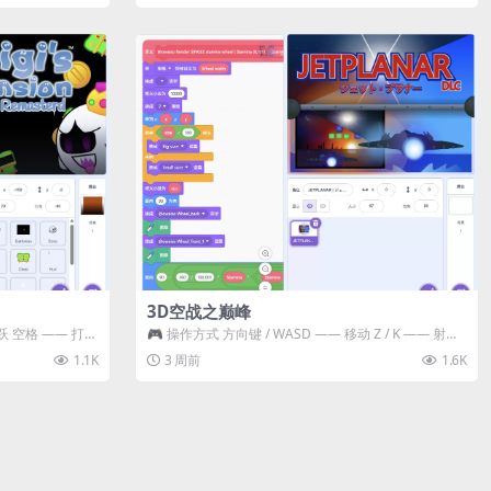
3D空战之巅峰
跃 空格 —— 打开
🎮 操作方式 方向键 / WASD —— 移动 Z / K —— 射击 /
攻击...
1.1K
3 周前
1.6K