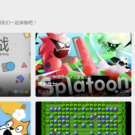
朋友们一起体验吧！
Scratch作品源码
云变量联机
喷射战士
52.3K
2 年前
21.9K