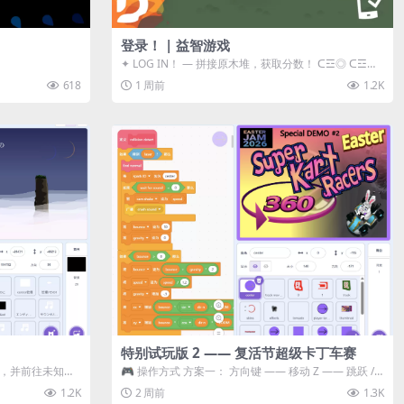
登录！ | 益智游戏
✦ LOG IN！ — 拼接原木堆，获取分数！ ᑕ☲◎ ᑕ☲◎
ᑕ☲◎ ᑕ☲◎ ...
618
1 周前
1.2K
特别试玩版 2 —— 复活节超级卡丁车赛
体，并前往未知领
🎮 操作方式 方案一： 方向键 —— 移动 Z —— 跳跃 /
漂移 方案二： ...
1.2K
2 周前
1.3K