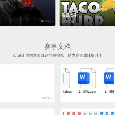
Scratch作品源码
云变量联机
卷饼战斗
42.7K
2 年前
赛事文档
Scratch国内赛事真题与模拟题，助力赛事成绩提升！
980