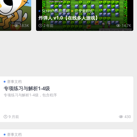
Scratch作品源码
云变量联机
炸弹人 v1.0【在线多人游戏】
18.5K
2 年前
14.7K
赛事文档
专项练习与解析1-4级
专项练习与解析1-4级，包含程序
9 月前
430
赛事文档