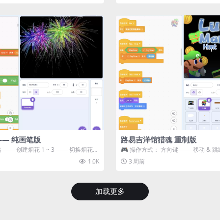
—— 纯画笔版
路易吉洋馆猎魂 重制版
 —— 创建烟花 1 ~ 3 —— 切换烟花类
🎮 操作方式： 方向键 —— 移动 & 跳
宝箱 将你...
1.0K
3 周前
加载更多