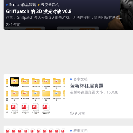
Scratch作品源码
云变量联机
Griffpatch 的 3D 激光对战 v0.8
作者：Griffpatch 多人云端 3D 射击游戏。无法连接时，请关闭所有浏览...
1 年前
赛事文档
蓝桥杯往届真题
蓝桥杯往届真题 大小：163MB
9 月前
赛事文档