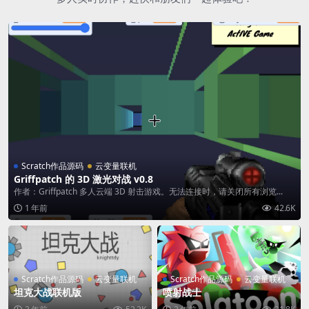
Scratch作品源码
云变量联机
Griffpatch 的 3D 激光对战 v0.8
作者：Griffpatch 多人云端 3D 射击游戏。无法连接时，请关闭所有浏览...
1 年前
42.6K
Scratch作品源码
云变量联机
Scratch作品源码
云变量联机
坦克大战联机版
喷射战士