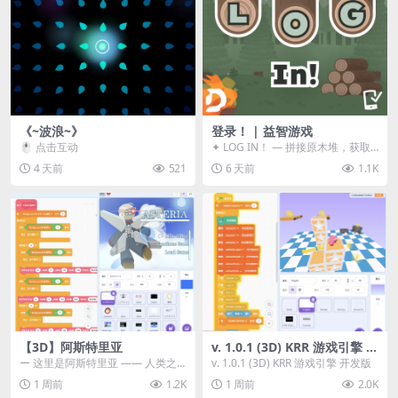
《~波浪~》
登录！ | 益智游戏
🖱️ 点击互动
✦ LOG IN！ — 拼接原木堆，获取
分数！ ᑕ☲◎ ᑕ☲◎ ᑕ☲◎ ᑕ☲◎ ...
4 天前
521
6 天前
1.1K
【3D】阿斯特里亚
v. 1.0.1 (3D) KRR 游戏引擎 开
发版
ー 这里是阿斯特里亚 —— 人类之
v. 1.0.1 (3D) KRR 游戏引擎 开发版
罪与未来希望交汇之地 📖 游戏简
1 周前
1.2K
1 周前
2.0K
介 《阿斯特里...