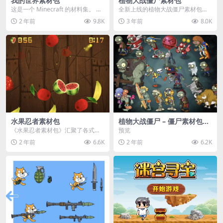
我的世界素材包
植物大战僵尸素材包
这是一个 Minecraft 的材料集。 操
全新上线的植物大战僵尸素材包，
作方法如下： 工具 → 右箭头 怪物...
内含48个精选资源，涵盖角色、场
2 年前
9.8K
3 年前
8.0K
景、音效等多样内容...
水果忍者素材包
植物大战僵尸 – 僵尸素材包
【可预览】
《水果忍者素材包》汇聚了各式鲜
预览
美诱人的水果图像与清脆悦耳的切
2 年前
6.6K
2 年前
6.2K
割音效，专为追求极致...