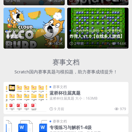
2 年前
52.2K
2 年前
21.8K
Scratch作品源码
云变量联机
Scratch作品源码
云变量联机
卷饼战斗
炸弹人 v1.0【在线多人游戏】
2 年前
18.5K
2 年前
14.6K
赛事文档
Scratch国内赛事真题与模拟题，助力赛事成绩提升！
赛事文档
蓝桥杯往届真题
蓝桥杯往届真题 大小：163MB
9 月前
979
赛事文档
专项练习与解析1-4级