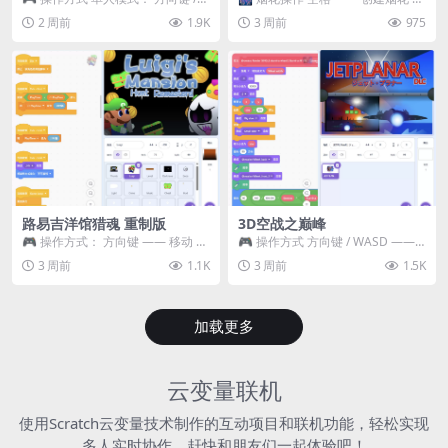
WASD —— 移动 Z / K —— 抓...
~ 3 —— 切换烟花类型 普通烟花
2 周前
1.9K
3 周前
975
嘶...
路易吉洋馆猎魂 重制版
3D空战之巅峰
🎮 操作方式： 方向键 —— 移动 &
🎮 操作方式 方向键 / WASD ——
跳跃 空格 —— 打开宝箱 将你...
移动 Z / K —— 射击 / 攻击...
3 周前
1.1K
3 周前
1.5K
加载更多
云变量联机
使用Scratch云变量技术制作的互动项目和联机功能，轻松实现
多人实时协作，赶快和朋友们一起体验吧！