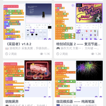
《采菇者》v1.8.2
特别试玩版 2 —— 复活节超级
卡丁车赛
📖 游戏简介 采集真菌，升级你的
🎮 操作方式 方案一： 方向键 ——
机体，并前往未知领域探索。 这是
移动 Z —— 跳跃 / 漂移 方案二： ...
2 周前
1.1K
2 周前
1.3K
一款静谧的探索冒...
胡闹厨房
烟花模拟器 —— 纯画笔版
🎮 操作方式 单人模式： 方向键 /
🎆 烟花操作 空格 —— 创建烟花 1