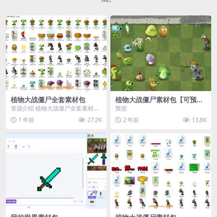
植物大战僵尸全套素材包
植物大战僵尸素材包【可预
览】
资源介绍 植物大战僵尸全套素材
预览
包，包含227个丰富多样的素材，
1 年前
27.2K
2 年前
13.8K
涵盖角色、背景、动...