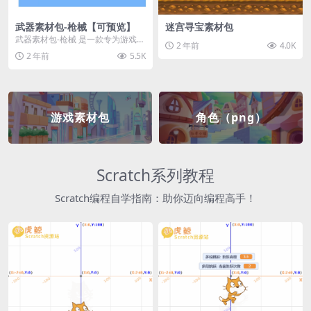
武器素材包-枪械【可预览】
迷宫寻宝素材包
武器素材包-枪械 是一款专为游戏开
2 年前
4.0K
发者和创作者设计的素材包，包含
2 年前
5.5K
多种高质量的枪械...
游戏素材包
角色（png）
Scratch系列教程
Scratch编程自学指南：助你迈向编程高手！