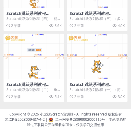
Scratch跳跃系列教程
Scratch跳跃系列教程
（四）：精准着陆
（三）：多段跳跃
Scratch跳跃系列教程（四）：精准
Scratch跳跃系列教程（三）：多段
着陆 作者：小虎鲸Scratch资源站
跳跃 作者：小虎鲸Scratch资源站
2 年前
3.6K
2 年前
4.0K
...
连...
Scratch跳跃系列教程
Scratch跳跃系列教程
（二）：重力跳跃
（一）：简单跳跃
Scratch跳跃系列教程（二）：重力
Scratch跳跃系列教程（一）：简单
跳跃 作者：小虎鲸Scratch资源站
跳跃 作者：小虎鲸Scratch资源站
2 年前
5.1K
2 年前
3.9K
按...
按...
Copyright © 2026
小虎鲸Scratch资源站
- All rights reserved 版权所有
黑ICP备2023009437号-2
|
黑公网安备23090002000115号
| 本站资源均
通过互联网公开渠道收集而来，仅供学习交流使用