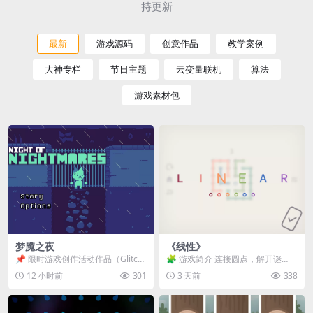
持更新
最新
游戏源码
创意作品
教学案例
大神专栏
节日主题
云变量联机
算法
游戏素材包
梦魇之夜
《线性》
📌 限时游戏创作活动作品（Glitch
🧩 游戏简介 连接圆点，解开谜
Game Jam） 📖 故事背景 怪物四...
题。 ⚠️ 重要提示 所有关卡均可通
12 小时前
301
3 天前
338
关，请确保使用...