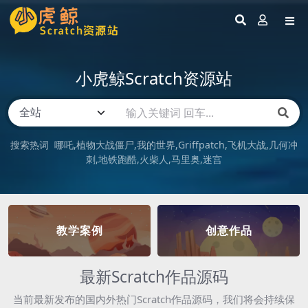
小虎鲸Scratch资源站
搜索热词
哪吒
植物大战僵尸
我的世界
Griffpatch
飞机大战
几何冲
刺
地铁跑酷
火柴人
马里奥
迷宫
教学案例
创意作品
最新Scratch作品源码
当前最新发布的国内外热门Scratch作品源码，我们将会持续保