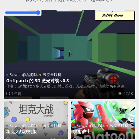
Scratch作品源码
云变量联机
Griffpatch 的 3D 激光对战 v0.8
作者：Griffpatch 多人云端 3D 射击游戏。无法连接时，请关闭所有浏览...
1 年前
42.6K
Scratch作品源码
云变量联机
Scratch作品源码
云变量联机
坦克大战联机版
喷射战士