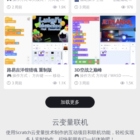
WASD —— 移动 Z / K —— 抓...
~ 3 —— 切换烟花类型 普通烟花
2 周前
1.9K
3 周前
976
嘶...
路易吉洋馆猎魂 重制版
3D空战之巅峰
🎮 操作方式： 方向键 —— 移动 &
🎮 操作方式 方向键 / WASD ——
跳跃 空格 —— 打开宝箱 将你...
移动 Z / K —— 射击 / 攻击...
3 周前
1.1K
3 周前
1.5K
加载更多
云变量联机
使用Scratch云变量技术制作的互动项目和联机功能，轻松实现
多人实时协作，赶快和朋友们一起体验吧！