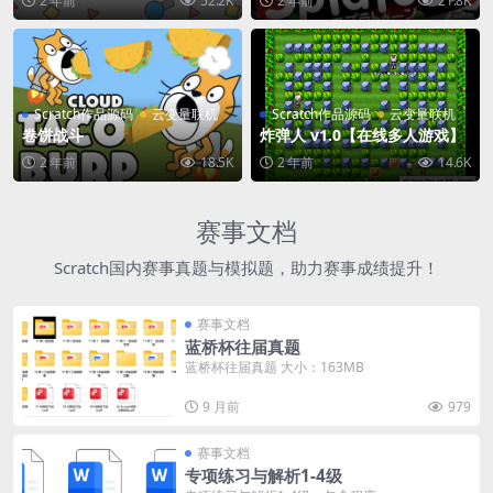
2 年前
52.2K
2 年前
21.8K
Scratch作品源码
云变量联机
Scratch作品源码
云变量联机
卷饼战斗
炸弹人 v1.0【在线多人游戏】
2 年前
18.5K
2 年前
14.6K
赛事文档
Scratch国内赛事真题与模拟题，助力赛事成绩提升！
赛事文档
蓝桥杯往届真题
蓝桥杯往届真题 大小：163MB
9 月前
979
赛事文档
专项练习与解析1-4级