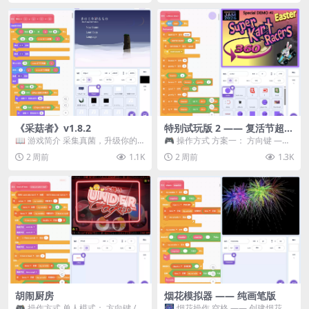
《采菇者》v1.8.2
特别试玩版 2 —— 复活节超级
卡丁车赛
📖 游戏简介 采集真菌，升级你的
🎮 操作方式 方案一： 方向键 ——
机体，并前往未知领域探索。 这是
移动 Z —— 跳跃 / 漂移 方案二： ...
2 周前
1.1K
2 周前
1.3K
一款静谧的探索冒...
胡闹厨房
烟花模拟器 —— 纯画笔版
🎮 操作方式 单人模式： 方向键 /
🎆 烟花操作 空格 —— 创建烟花 1