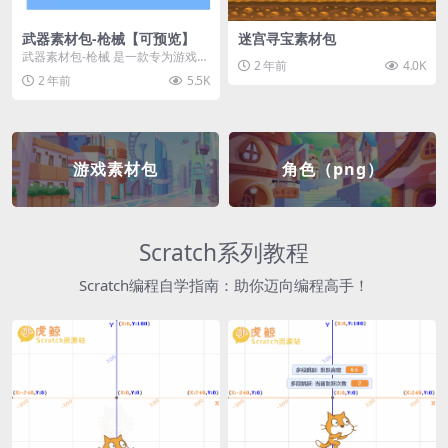
武器素材包-枪械【可预览】
迷宫寻宝素材包
武器素材包-枪械 是一款专为游戏开
2 年前
4.0K
发者和创作者设计的素材包，包含
2 年前
5.5K
多种高质量的枪械...
游戏素材包
角色（png）
Scratch系列教程
Scratch编程自学指南：助你迈向编程高手！