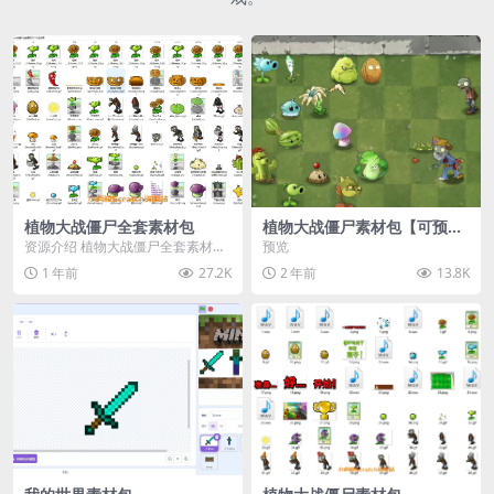
植物大战僵尸全套素材包
植物大战僵尸素材包【可预
览】
资源介绍 植物大战僵尸全套素材
预览
包，包含227个丰富多样的素材，
1 年前
27.2K
2 年前
13.8K
涵盖角色、背景、动...