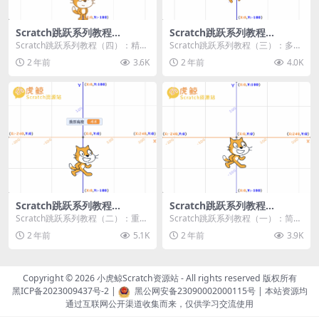
Scratch跳跃系列教程
Scratch跳跃系列教程
（四）：精准着陆
（三）：多段跳跃
Scratch跳跃系列教程（四）：精准
Scratch跳跃系列教程（三）：多段
着陆 作者：小虎鲸Scratch资源站
跳跃 作者：小虎鲸Scratch资源站
2 年前
3.6K
2 年前
4.0K
...
连...
Scratch跳跃系列教程
Scratch跳跃系列教程
（二）：重力跳跃
（一）：简单跳跃
Scratch跳跃系列教程（二）：重力
Scratch跳跃系列教程（一）：简单
跳跃 作者：小虎鲸Scratch资源站
跳跃 作者：小虎鲸Scratch资源站
2 年前
5.1K
2 年前
3.9K
按...
按...
Copyright © 2026
小虎鲸Scratch资源站
- All rights reserved 版权所有
黑ICP备2023009437号-2
|
黑公网安备23090002000115号
| 本站资源均
通过互联网公开渠道收集而来，仅供学习交流使用