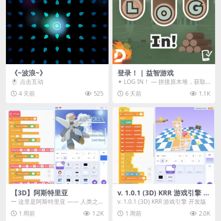
《~波浪~》
登录！ | 益智游戏
🖱️ 点击互动
✦ LOG IN！ — 拼接原木堆，获取
分数！ ᑕ☲◎ ᑕ☲◎ ᑕ☲◎ ᑕ☲◎ ...
4 天前
525
6 天前
1.1K
【3D】阿斯特里亚
v. 1.0.1 (3D) KRR 游戏引擎 开
发版
ー 这里是阿斯特里亚 —— 人类之
v. 1.0.1 (3D) KRR 游戏引擎 开发版
罪与未来希望交汇之地 📖 游戏简
1 周前
1.2K
1 周前
2.0K
介 《阿斯特里...