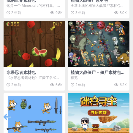
我的世界素材包
植物大战僵尸素材包
这是一个 Minecraft 的材料集。 操
全新上线的植物大战僵尸素材包，
作方法如下： 工具 → 右箭头 怪物...
内含48个精选资源，涵盖角色、场
2 年前
9.8K
3 年前
8.0K
景、音效等多样内容...
水果忍者素材包
植物大战僵尸 – 僵尸素材包
【可预览】
《水果忍者素材包》汇聚了各式鲜
预览
美诱人的水果图像与清脆悦耳的切
2 年前
6.6K
2 年前
6.2K
割音效，专为追求极致...