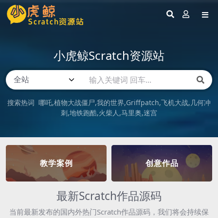
小虎鲸Scratch资源站
搜索热词
哪吒
植物大战僵尸
我的世界
Griffpatch
飞机大战
几何冲
刺
地铁跑酷
火柴人
马里奥
迷宫
教学案例
创意作品
最新Scratch作品源码
当前最新发布的国内外热门Scratch作品源码，我们将会持续保