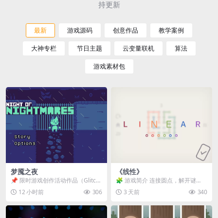
持更新
最新
游戏源码
创意作品
教学案例
大神专栏
节日主题
云变量联机
算法
游戏素材包
梦魇之夜
《线性》
📌 限时游戏创作活动作品（Glitch
🧩 游戏简介 连接圆点，解开谜
Game Jam） 📖 故事背景 怪物四...
题。 ⚠️ 重要提示 所有关卡均可通
12 小时前
306
3 天前
340
关，请确保使用...