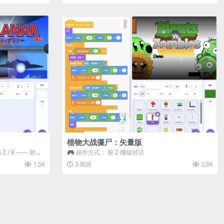
植物大战僵尸：矢量版
 / K —— 射击 /
🎮 操作方式： 按 Z 继续对话
1.5K
3 周前
2.9K