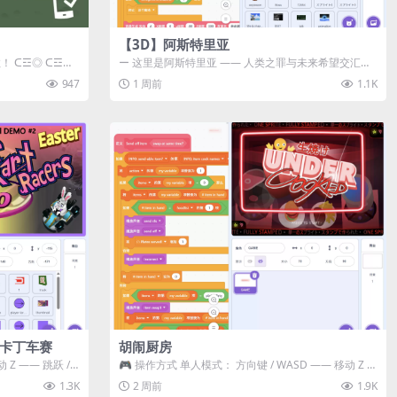
【3D】阿斯特里亚
数！ ᑕ☲◎ ᑕ☲◎
ー 这里是阿斯特里亚 —— 人类之罪与未来希望交汇之
地 📖 游戏简介 《阿斯特里...
947
1 周前
1.1K
级卡丁车赛
胡闹厨房
Z —— 跳跃 /
🎮 操作方式 单人模式： 方向键 / WASD —— 移动 Z /
K —— 抓...
1.3K
2 周前
1.9K