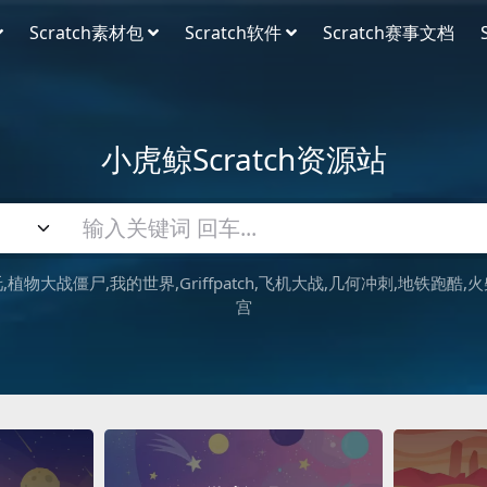
Scratch素材包
Scratch软件
Scratch赛事文档
小虎鲸Scratch资源站
吒
植物大战僵尸
我的世界
Griffpatch
飞机大战
几何冲刺
地铁跑酷
火
宫