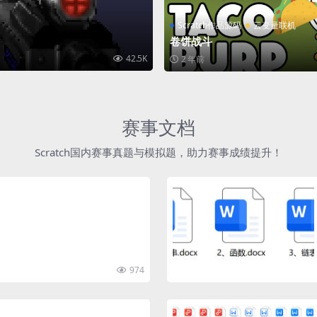
Scratch作品源码
云变量联机
卷饼战斗
42.5K
2 年前
赛事文档
Scratch国内赛事真题与模拟题，助力赛事成绩提升！
974