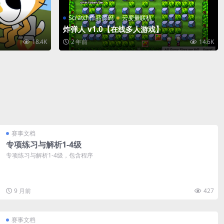
Scratch作品源码
云变量联机
炸弹人 v1.0【在线多人游戏】
18.4K
2 年前
14.6K
赛事文档
专项练习与解析1-4级
专项练习与解析1-4级，包含程序
9 月前
427
赛事文档