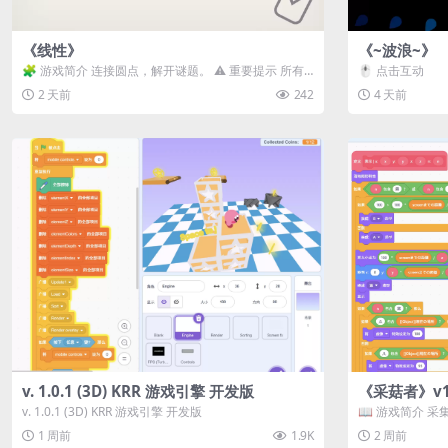
《线性》
《~波浪~》
🧩 游戏简介 连接圆点，解开谜题。 ⚠️ 重要提示 所有
🖱️ 点击互动
关卡均可通关，请确保使用...
2 天前
242
4 天前
v. 1.0.1 (3D) KRR 游戏引擎 开发版
《采菇者》v1.
v. 1.0.1 (3D) KRR 游戏引擎 开发版
📖 游戏简介 
域探索。 这是一款
1 周前
1.9K
2 周前