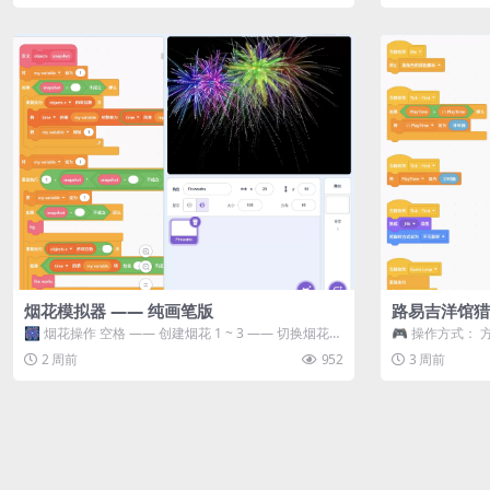
烟花模拟器 —— 纯画笔版
路易吉洋馆猎
🎆 烟花操作 空格 —— 创建烟花 1 ~ 3 —— 切换烟花类
🎮 操作方式： 
型 普通烟花 嘶...
宝箱 将你...
2 周前
952
3 周前