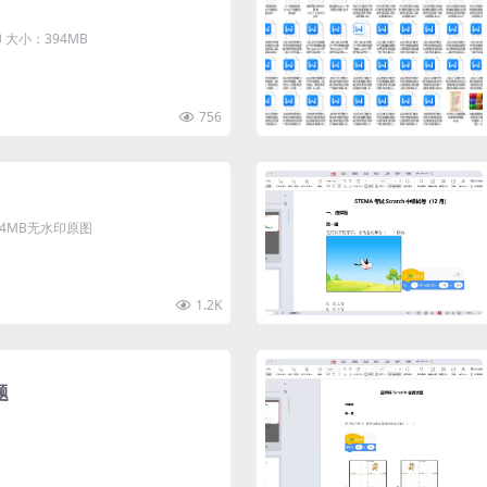
大小：394MB
756
清4MB无水印原图
1.2K
题