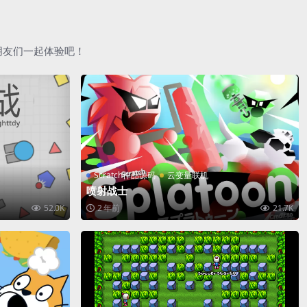
朋友们一起体验吧！
Scratch作品源码
云变量联机
喷射战士
52.0K
2 年前
21.7K