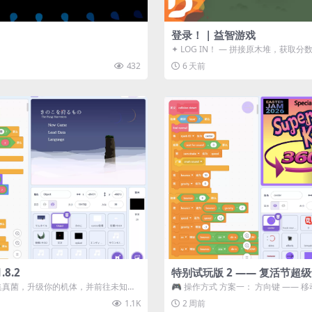
登录！ | 益智游戏
✦ LOG IN！ — 拼接原木堆，获取分
ᑕ☲◎ ᑕ☲◎ ...
432
6 天前
8.2
特别试玩版 2 —— 复活节超
采集真菌，升级你的机体，并前往未知领
🎮 操作方式 方案一： 方向键 —— 移动 
静谧的探索冒...
漂移 方案二： ...
1.1K
2 周前