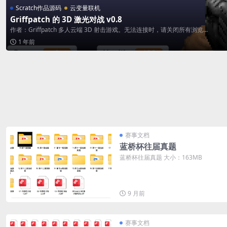
Scratch作品源码
云变量联机
Griffpatch 的 3D 激光对战 v0.8
作者：Griffpatch 多人云端 3D 射击游戏。无法连接时，请关闭所有浏览...
1 年前
赛事文档
蓝桥杯往届真题
蓝桥杯往届真题 大小：163MB
9 月前
赛事文档