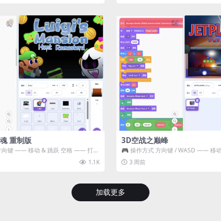
魂 重制版
3D空战之巅峰
方向键 —— 移动 & 跳跃 空格 —— 打开
🎮 操作方式 方向键 / WASD —— 移动 Z
攻击...
1.1K
3 周前
加载更多