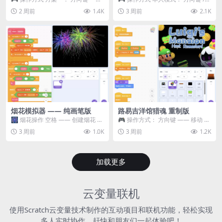
移动 Z —— 跳跃 / 漂移 方案二： ...
WASD —— 移动 Z / K —— 抓...
2 周前
1.4K
3 周前
2.1K
烟花模拟器 —— 纯画笔版
路易吉洋馆猎魂 重制版
🎆 烟花操作 空格 —— 创建烟花 1
🎮 操作方式： 方向键 —— 移动 &
~ 3 —— 切换烟花类型 普通烟花
跳跃 空格 —— 打开宝箱 将你...
3 周前
1.0K
3 周前
1.2K
嘶...
加载更多
云变量联机
使用Scratch云变量技术制作的互动项目和联机功能，轻松实现
多人实时协作，赶快和朋友们一起体验吧！