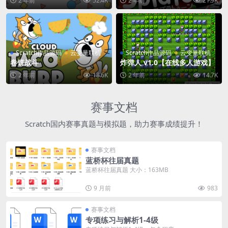
2 年前
52.4K
2 年前
21.9K
Scratch作品源码
云变量联机
Scratch作品源码
云变量联机
卷饼战斗
炸弹人 v1.0【在线多人游戏】
2 年前
18.6K
2 年前
14.7K
赛事文档
Scratch国内赛事真题与模拟题，助力赛事成绩提升！
赛事文档
蓝桥杯往届真题
蓝桥杯往届真题 大小：163MB
9 月前
983
赛事文档
专项练习与解析1-4级