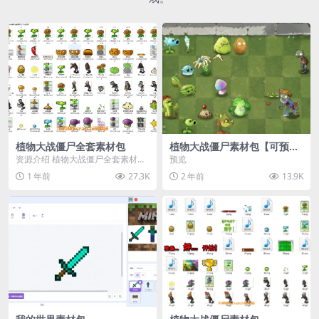
植物大战僵尸全套素材包
植物大战僵尸素材包【可预
览】
资源介绍 植物大战僵尸全套素材
预览
包，包含227个丰富多样的素材，
1 年前
27.3K
2 年前
13.9K
涵盖角色、背景、动...