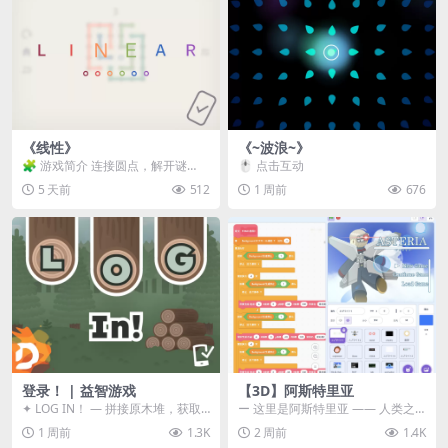
《线性》
《~波浪~》
🧩 游戏简介 连接圆点，解开谜
🖱️ 点击互动
题。 ⚠️ 重要提示 所有关卡均可通
5 天前
512
1 周前
676
关，请确保使用...
登录！ | 益智游戏
【3D】阿斯特里亚
✦ LOG IN！ — 拼接原木堆，获取
ー 这里是阿斯特里亚 —— 人类之
分数！ ᑕ☲◎ ᑕ☲◎ ᑕ☲◎ ᑕ☲◎ ...
罪与未来希望交汇之地 📖 游戏简
1 周前
1.3K
2 周前
1.4K
介 《阿斯特里...