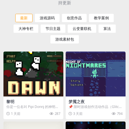
持更新
最新
游戏源码
创意作品
教学案例
大神专栏
节日主题
云变量联机
算法
游戏素材包
黎明
梦魇之夜
你是一位名叫 Pipi Donnj 的神明。
📌 限时游戏创作活动作品（Glitch
你的任务是保护一群白色小人。 点
Game Jam） 📖 故事背景 怪物四...
1 天前
287
3 天前
794
击...