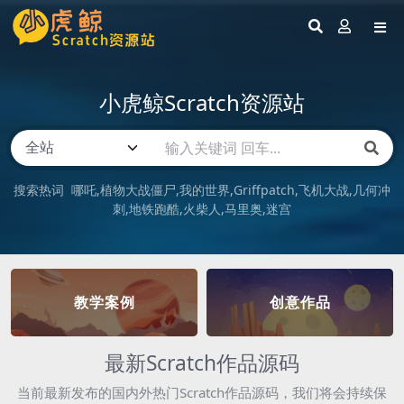
小虎鲸Scratch资源站
搜索热词
哪吒
植物大战僵尸
我的世界
Griffpatch
飞机大战
几何冲
刺
地铁跑酷
火柴人
马里奥
迷宫
教学案例
创意作品
最新Scratch作品源码
当前最新发布的国内外热门Scratch作品源码，我们将会持续保