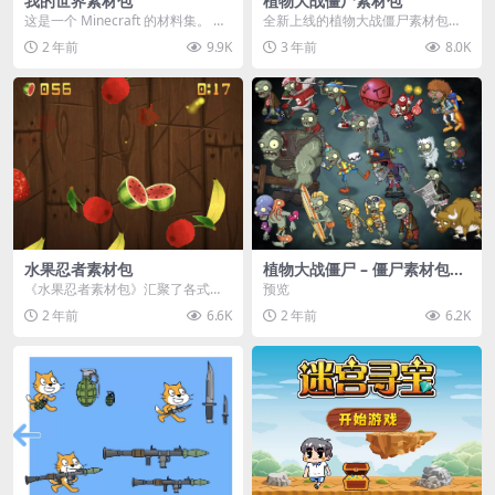
我的世界素材包
植物大战僵尸素材包
这是一个 Minecraft 的材料集。 操
全新上线的植物大战僵尸素材包，
作方法如下： 工具 → 右箭头 怪物...
内含48个精选资源，涵盖角色、场
2 年前
9.9K
3 年前
8.0K
景、音效等多样内容...
水果忍者素材包
植物大战僵尸 – 僵尸素材包
【可预览】
《水果忍者素材包》汇聚了各式鲜
预览
美诱人的水果图像与清脆悦耳的切
2 年前
6.6K
2 年前
6.2K
割音效，专为追求极致...