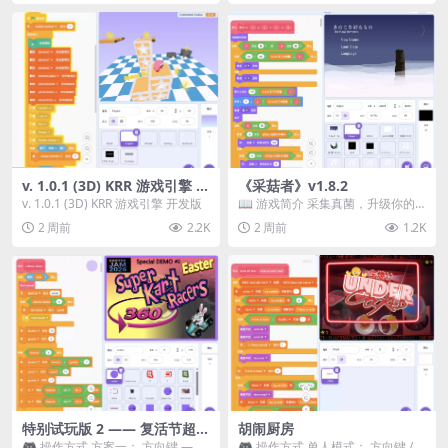
v. 1.0.1 (3D) KRR 游戏引擎 开
《采菇者》v1.8.2
发版
v. 1.0.1 (3D) KRR 游戏引擎 开发版
📖 游戏简介 采集真菌，升级你的
机体，并前往未知领域探索。 这是
2 周前
2.2K
2 周前
1.2K
一款静谧的探索冒...
特别试玩版 2 —— 复活节超级
胡闹厨房
卡丁车赛
🎮 操作方式 方案一： 方向键 ——
🎮 操作方式 单人模式： 方向键 /