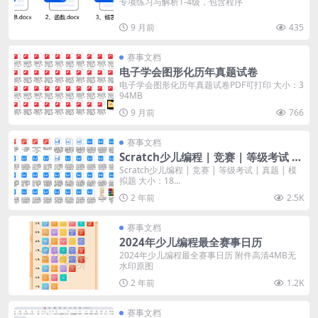
专项练习与解析1-4级，包含程序
9 月前
435
赛事文档
电子学会图形化历年真题试卷
电子学会图形化历年真题试卷PDF可打印 大小：3
94MB
9 月前
766
赛事文档
Scratch少儿编程 | 竞赛 | 等级考试 |
真题 | 模拟题
Scratch少儿编程 | 竞赛 | 等级考试 | 真题 | 模
拟题 大小：18...
2 年前
2.5K
赛事文档
2024年少儿编程最全赛事日历
2024年少儿编程最全赛事日历 附件高清4MB无
水印原图
2 年前
1.2K
赛事文档