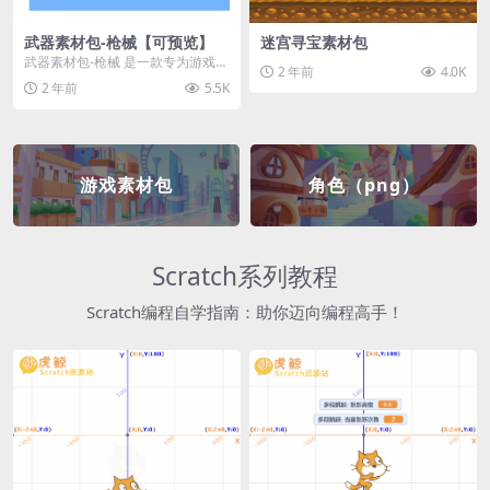
武器素材包-枪械【可预览】
迷宫寻宝素材包
武器素材包-枪械 是一款专为游戏开
2 年前
4.0K
发者和创作者设计的素材包，包含
2 年前
5.5K
多种高质量的枪械...
游戏素材包
角色（png）
Scratch系列教程
Scratch编程自学指南：助你迈向编程高手！