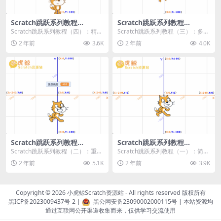
Scratch跳跃系列教程
Scratch跳跃系列教程
（四）：精准着陆
（三）：多段跳跃
Scratch跳跃系列教程（四）：精准
Scratch跳跃系列教程（三）：多段
着陆 作者：小虎鲸Scratch资源站
跳跃 作者：小虎鲸Scratch资源站
2 年前
3.6K
2 年前
4.0K
...
连...
Scratch跳跃系列教程
Scratch跳跃系列教程
（二）：重力跳跃
（一）：简单跳跃
Scratch跳跃系列教程（二）：重力
Scratch跳跃系列教程（一）：简单
跳跃 作者：小虎鲸Scratch资源站
跳跃 作者：小虎鲸Scratch资源站
2 年前
5.1K
2 年前
3.9K
按...
按...
Copyright © 2026
小虎鲸Scratch资源站
- All rights reserved 版权所有
黑ICP备2023009437号-2
|
黑公网安备23090002000115号
| 本站资源均
通过互联网公开渠道收集而来，仅供学习交流使用