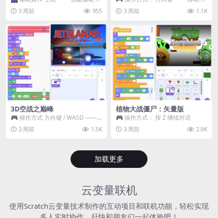
~ 3 —— 切换烟花类型 普通烟花
跳跃 空格 —— 打开宝箱 将你...
3 周前
955
3 周前
1.1K
嘶...
3D空战之巅峰
植物大战僵尸：矢量版
🎮 操作方式 方向键 / WASD ——
🎮 操作方式： 按 Z 继续对话
移动 Z / K —— 射击 / 攻击...
3 周前
1.5K
3 周前
2.9K
加载更多
云变量联机
使用Scratch云变量技术制作的互动项目和联机功能，轻松实现
多人实时协作，赶快和朋友们一起体验吧！