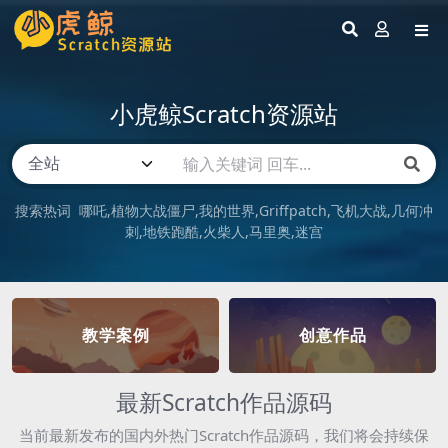
小虎鲸Scratch资源站
搜索热词
哪吒
植物大战僵尸
我的世界
Griffpatch
飞机大战
几何冲
刺
地铁跑酷
火柴人
马里奥
迷宫
教学案例
创意作品
最新Scratch作品源码
当前最新发布的国内外热门Scratch作品源码，我们将会持续保