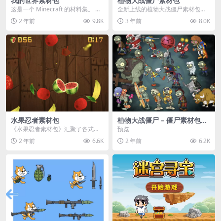
我的世界素材包
植物大战僵尸素材包
这是一个 Minecraft 的材料集。 操
全新上线的植物大战僵尸素材包，
作方法如下： 工具 → 右箭头 怪物...
内含48个精选资源，涵盖角色、场
2 年前
9.8K
3 年前
8.0K
景、音效等多样内容...
水果忍者素材包
植物大战僵尸 – 僵尸素材包
【可预览】
《水果忍者素材包》汇聚了各式鲜
预览
美诱人的水果图像与清脆悦耳的切
2 年前
6.6K
2 年前
6.2K
割音效，专为追求极致...