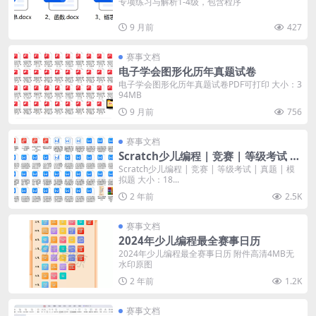
专项练习与解析1-4级，包含程序
9 月前
427
赛事文档
电子学会图形化历年真题试卷
电子学会图形化历年真题试卷PDF可打印 大小：3
94MB
9 月前
756
赛事文档
Scratch少儿编程 | 竞赛 | 等级考试 |
真题 | 模拟题
Scratch少儿编程 | 竞赛 | 等级考试 | 真题 | 模
拟题 大小：18...
2 年前
2.5K
赛事文档
2024年少儿编程最全赛事日历
2024年少儿编程最全赛事日历 附件高清4MB无
水印原图
2 年前
1.2K
赛事文档