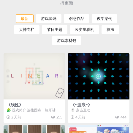
持更新
最新
游戏源码
创意作品
教学案例
大神专栏
节日主题
云变量联机
算法
游戏素材包
《线性》
《~波浪~》
🧩 游戏简介 连接圆点，解开谜
🖱️ 点击互动
题。 ⚠️ 重要提示 所有关卡均可通
2 天前
255
4 天前
444
关，请确保使用...