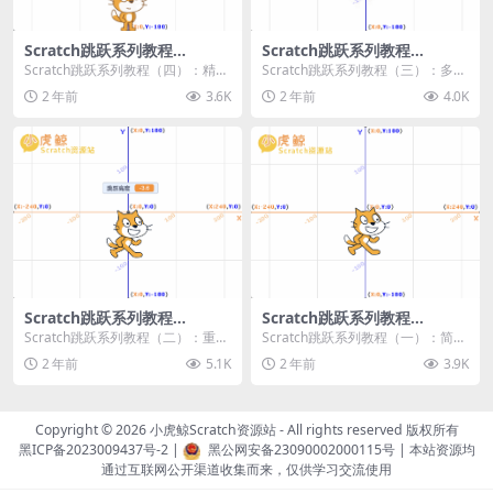
Scratch跳跃系列教程
Scratch跳跃系列教程
（四）：精准着陆
（三）：多段跳跃
Scratch跳跃系列教程（四）：精准
Scratch跳跃系列教程（三）：多段
着陆 作者：小虎鲸Scratch资源站
跳跃 作者：小虎鲸Scratch资源站
2 年前
3.6K
2 年前
4.0K
...
连...
Scratch跳跃系列教程
Scratch跳跃系列教程
（二）：重力跳跃
（一）：简单跳跃
Scratch跳跃系列教程（二）：重力
Scratch跳跃系列教程（一）：简单
跳跃 作者：小虎鲸Scratch资源站
跳跃 作者：小虎鲸Scratch资源站
2 年前
5.1K
2 年前
3.9K
按...
按...
Copyright © 2026
小虎鲸Scratch资源站
- All rights reserved 版权所有
黑ICP备2023009437号-2
|
黑公网安备23090002000115号
| 本站资源均
通过互联网公开渠道收集而来，仅供学习交流使用