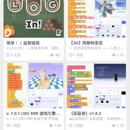
登录！ | 益智游戏
【3D】阿斯特里亚
✦ LOG IN！ — 拼接原木堆，获取
ー 这里是阿斯特里亚 —— 人类之
分数！ ᑕ☲◎ ᑕ☲◎ ᑕ☲◎ ᑕ☲◎ ...
罪与未来希望交汇之地 📖 游戏简
6 天前
967
1 周前
1.1K
介 《阿斯特里...
v. 1.0.1 (3D) KRR 游戏引擎 开
《采菇者》v1.8.2
发版
v. 1.0.1 (3D) KRR 游戏引擎 开发版
📖 游戏简介 采集真菌，升级你的
机体，并前往未知领域探索。 这是
1 周前
1.9K
2 周前
1.1K
一款静谧的探索冒...