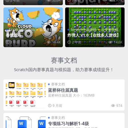
2 年前
52.0K
2 年前
21.7K
Scratch作品源码
云变量联机
Scratch作品源码
云变量联机
卷饼战斗
炸弹人 v1.0【在线多人游戏】
2 年前
18.4K
2 年前
14.6K
赛事文档
Scratch国内赛事真题与模拟题，助力赛事成绩提升！
赛事文档
蓝桥杯往届真题
蓝桥杯往届真题 大小：163MB
9 月前
974
赛事文档
专项练习与解析1-4级