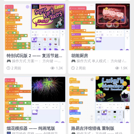
特别试玩版 2 —— 复活节超级
胡闹厨房
卡丁车赛
🎮 操作方式 方案一： 方向键 ——
🎮 操作方式 单人模式： 方向键 /
移动 Z —— 跳跃 / 漂移 方案二： ...
WASD —— 移动 Z / K —— 抓...
2 周前
1.3K
2 周前
1.9K
烟花模拟器 —— 纯画笔版
路易吉洋馆猎魂 重制版
🎆 烟花操作 空格 —— 创建烟花 1
🎮 操作方式： 方向键 —— 移动 &