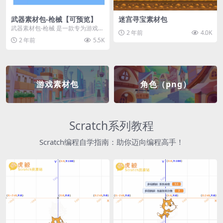
武器素材包-枪械【可预览】
迷宫寻宝素材包
武器素材包-枪械 是一款专为游戏开
2 年前
4.0K
发者和创作者设计的素材包，包含
2 年前
5.5K
多种高质量的枪械...
游戏素材包
角色（png）
Scratch系列教程
Scratch编程自学指南：助你迈向编程高手！