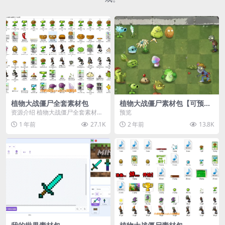
植物大战僵尸全套素材包
植物大战僵尸素材包【可预
览】
资源介绍 植物大战僵尸全套素材
预览
包，包含227个丰富多样的素材，
1 年前
27.1K
2 年前
13.8K
涵盖角色、背景、动...