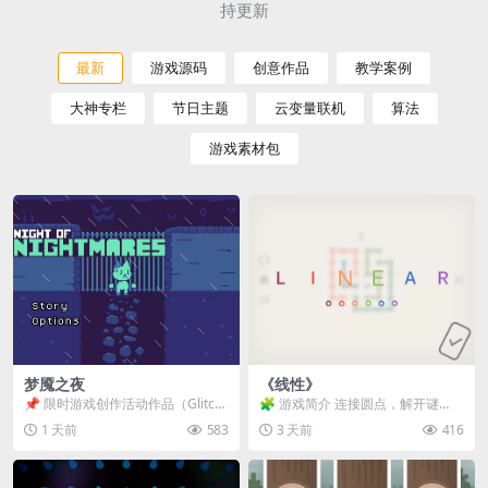
持更新
最新
游戏源码
创意作品
教学案例
大神专栏
节日主题
云变量联机
算法
游戏素材包
梦魇之夜
《线性》
📌 限时游戏创作活动作品（Glitch
🧩 游戏简介 连接圆点，解开谜
Game Jam） 📖 故事背景 怪物四...
题。 ⚠️ 重要提示 所有关卡均可通
1 天前
583
3 天前
416
关，请确保使用...