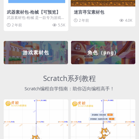
武器素材包-枪械【可预览】
迷宫寻宝素材包
武器素材包-枪械 是一款专为游戏开
2 年前
4.0K
发者和创作者设计的素材包，包含
2 年前
5.5K
多种高质量的枪械...
游戏素材包
角色（png）
Scratch系列教程
Scratch编程自学指南：助你迈向编程高手！