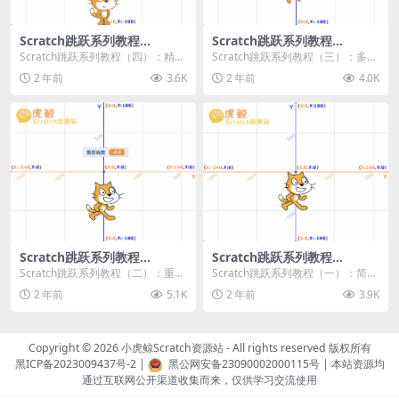
Scratch跳跃系列教程
Scratch跳跃系列教程
（四）：精准着陆
（三）：多段跳跃
Scratch跳跃系列教程（四）：精准
Scratch跳跃系列教程（三）：多段
着陆 作者：小虎鲸Scratch资源站
跳跃 作者：小虎鲸Scratch资源站
2 年前
3.6K
2 年前
4.0K
...
连...
Scratch跳跃系列教程
Scratch跳跃系列教程
（二）：重力跳跃
（一）：简单跳跃
Scratch跳跃系列教程（二）：重力
Scratch跳跃系列教程（一）：简单
跳跃 作者：小虎鲸Scratch资源站
跳跃 作者：小虎鲸Scratch资源站
2 年前
5.1K
2 年前
3.9K
按...
按...
Copyright © 2026
小虎鲸Scratch资源站
- All rights reserved 版权所有
黑ICP备2023009437号-2
|
黑公网安备23090002000115号
| 本站资源均
通过互联网公开渠道收集而来，仅供学习交流使用