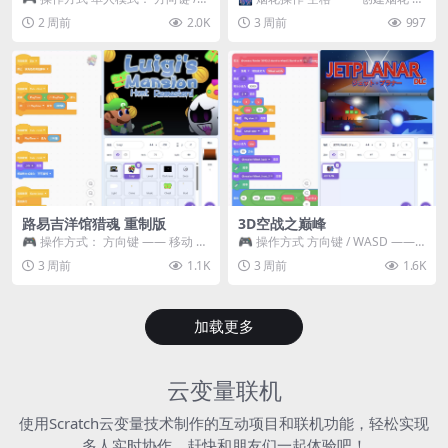
WASD —— 移动 Z / K —— 抓...
~ 3 —— 切换烟花类型 普通烟花
2 周前
2.0K
3 周前
997
嘶...
路易吉洋馆猎魂 重制版
3D空战之巅峰
🎮 操作方式： 方向键 —— 移动 &
🎮 操作方式 方向键 / WASD ——
跳跃 空格 —— 打开宝箱 将你...
移动 Z / K —— 射击 / 攻击...
3 周前
1.1K
3 周前
1.6K
加载更多
云变量联机
使用Scratch云变量技术制作的互动项目和联机功能，轻松实现
多人实时协作，赶快和朋友们一起体验吧！