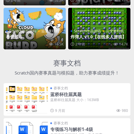
2 年前
52.3K
2 年前
21.8K
Scratch作品源码
云变量联机
Scratch作品源码
云变量联机
卷饼战斗
炸弹人 v1.0【在线多人游戏】
2 年前
18.5K
2 年前
14.7K
赛事文档
Scratch国内赛事真题与模拟题，助力赛事成绩提升！
赛事文档
蓝桥杯往届真题
蓝桥杯往届真题 大小：163MB
9 月前
980
赛事文档
专项练习与解析1-4级