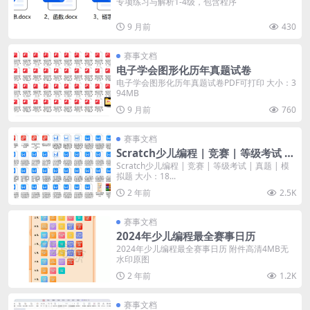
专项练习与解析1-4级，包含程序
9 月前
430
赛事文档
电子学会图形化历年真题试卷
电子学会图形化历年真题试卷PDF可打印 大小：3
94MB
9 月前
760
赛事文档
Scratch少儿编程 | 竞赛 | 等级考试 |
真题 | 模拟题
Scratch少儿编程 | 竞赛 | 等级考试 | 真题 | 模
拟题 大小：18...
2 年前
2.5K
赛事文档
2024年少儿编程最全赛事日历
2024年少儿编程最全赛事日历 附件高清4MB无
水印原图
2 年前
1.2K
赛事文档