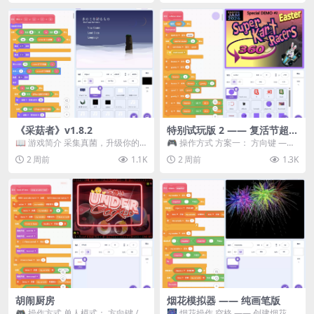
《采菇者》v1.8.2
特别试玩版 2 —— 复活节超级
卡丁车赛
📖 游戏简介 采集真菌，升级你的
🎮 操作方式 方案一： 方向键 ——
机体，并前往未知领域探索。 这是
移动 Z —— 跳跃 / 漂移 方案二： ...
2 周前
1.1K
2 周前
1.3K
一款静谧的探索冒...
胡闹厨房
烟花模拟器 —— 纯画笔版
🎮 操作方式 单人模式： 方向键 /
🎆 烟花操作 空格 —— 创建烟花 1