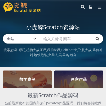
小虎鲸Scratch资源站
搜索热词
哪吒
植物大战僵尸
我的世界
Griffpatch
飞机大战
几何冲
刺
地铁跑酷
火柴人
马里奥
迷宫
教学案例
创意作品
最新Scratch作品源码
当前最新发布的国内外热门Scratch作品源码，我们将会持续保