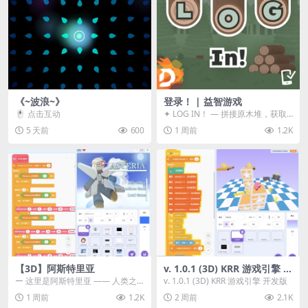
《~波浪~》
登录！ | 益智游戏
🖱️ 点击互动
✦ LOG IN！ — 拼接原木堆，获取
分数！ ᑕ☲◎ ᑕ☲◎ ᑕ☲◎ ᑕ☲◎ ...
5 天前
600
1 周前
1.2K
【3D】阿斯特里亚
v. 1.0.1 (3D) KRR 游戏引擎 开
发版
ー 这里是阿斯特里亚 —— 人类之
v. 1.0.1 (3D) KRR 游戏引擎 开发版
罪与未来希望交汇之地 📖 游戏简
1 周前
1.2K
2 周前
2.1K
介 《阿斯特里...