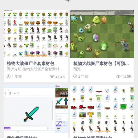
植物大战僵尸全套素材包
植物大战僵尸素材包【可预
览】
资源介绍 植物大战僵尸全套素材
预览
包，包含227个丰富多样的素材，
1 年前
27.2K
2 年前
13.8K
涵盖角色、背景、动...