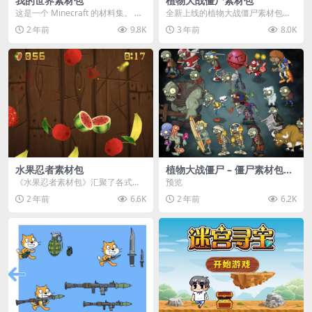
我的世界素材包
植物大战僵尸素材包
这是一个 Minecraft 的材料集。 操
全新上线的植物大战僵尸素材包，
作方法如下： 工具 → 右箭头 怪物...
内含48个精选资源，涵盖角色、场
2 年前
9.8K
3 年前
8.0K
景、音效等多样内容...
水果忍者素材包
植物大战僵尸 – 僵尸素材包
【可预览】
《水果忍者素材包》汇聚了各式鲜
预览
美诱人的水果图像与清脆悦耳的切
2 年前
6.6K
2 年前
6.2K
割音效，专为追求极致...