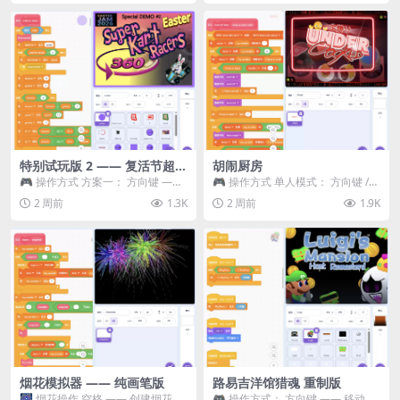
特别试玩版 2 —— 复活节超级
胡闹厨房
卡丁车赛
🎮 操作方式 方案一： 方向键 ——
🎮 操作方式 单人模式： 方向键 /
移动 Z —— 跳跃 / 漂移 方案二： ...
WASD —— 移动 Z / K —— 抓...
2 周前
1.3K
2 周前
1.9K
烟花模拟器 —— 纯画笔版
路易吉洋馆猎魂 重制版
🎆 烟花操作 空格 —— 创建烟花 1
🎮 操作方式： 方向键 —— 移动 &