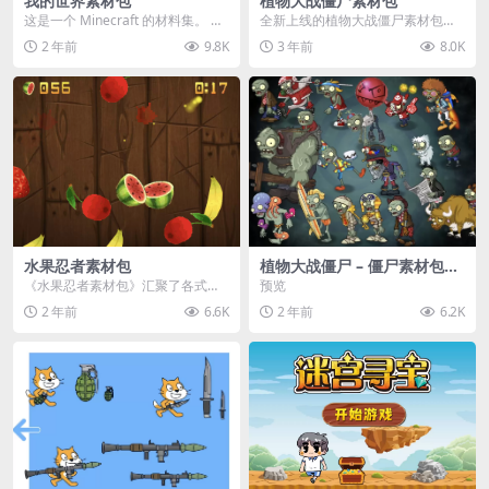
我的世界素材包
植物大战僵尸素材包
这是一个 Minecraft 的材料集。 操
全新上线的植物大战僵尸素材包，
作方法如下： 工具 → 右箭头 怪物...
内含48个精选资源，涵盖角色、场
2 年前
9.8K
3 年前
8.0K
景、音效等多样内容...
水果忍者素材包
植物大战僵尸 – 僵尸素材包
【可预览】
《水果忍者素材包》汇聚了各式鲜
预览
美诱人的水果图像与清脆悦耳的切
2 年前
6.6K
2 年前
6.2K
割音效，专为追求极致...