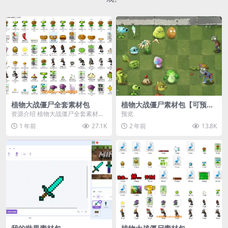
植物大战僵尸全套素材包
植物大战僵尸素材包【可预
览】
资源介绍 植物大战僵尸全套素材
预览
包，包含227个丰富多样的素材，
1 年前
27.1K
2 年前
13.8K
涵盖角色、背景、动...