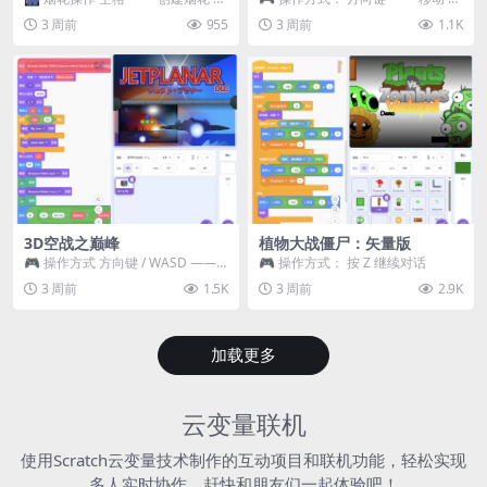
~ 3 —— 切换烟花类型 普通烟花
跳跃 空格 —— 打开宝箱 将你...
3 周前
955
3 周前
1.1K
嘶...
3D空战之巅峰
植物大战僵尸：矢量版
🎮 操作方式 方向键 / WASD ——
🎮 操作方式： 按 Z 继续对话
移动 Z / K —— 射击 / 攻击...
3 周前
1.5K
3 周前
2.9K
加载更多
云变量联机
使用Scratch云变量技术制作的互动项目和联机功能，轻松实现
多人实时协作，赶快和朋友们一起体验吧！