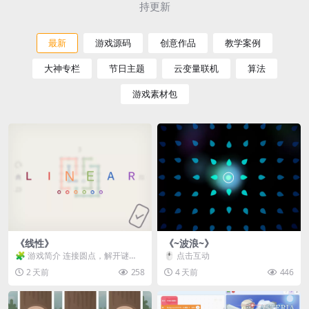
持更新
最新
游戏源码
创意作品
教学案例
大神专栏
节日主题
云变量联机
算法
游戏素材包
《线性》
《~波浪~》
🧩 游戏简介 连接圆点，解开谜
🖱️ 点击互动
题。 ⚠️ 重要提示 所有关卡均可通
2 天前
258
4 天前
446
关，请确保使用...