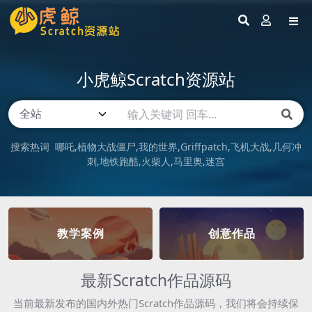
小虎鲸Scratch资源站
搜索热词
哪吒
植物大战僵尸
我的世界
Griffpatch
飞机大战
几何冲
刺
地铁跑酷
火柴人
马里奥
迷宫
教学案例
创意作品
最新Scratch作品源码
当前最新发布的国内外热门Scratch作品源码，我们将会持续保