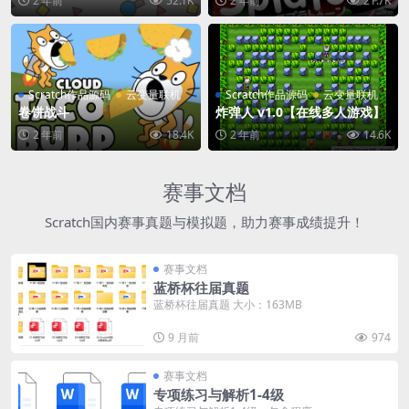
2 年前
52.1K
2 年前
21.7K
Scratch作品源码
云变量联机
Scratch作品源码
云变量联机
卷饼战斗
炸弹人 v1.0【在线多人游戏】
2 年前
18.4K
2 年前
14.6K
赛事文档
Scratch国内赛事真题与模拟题，助力赛事成绩提升！
赛事文档
蓝桥杯往届真题
蓝桥杯往届真题 大小：163MB
9 月前
974
赛事文档
专项练习与解析1-4级