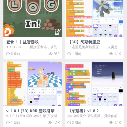
登录！ | 益智游戏
【3D】阿斯特里亚
✦ LOG IN！ — 拼接原木堆，获取
ー 这里是阿斯特里亚 —— 人类之
分数！ ᑕ☲◎ ᑕ☲◎ ᑕ☲◎ ᑕ☲◎ ...
罪与未来希望交汇之地 📖 游戏简
6 天前
969
1 周前
1.1K
介 《阿斯特里...
v. 1.0.1 (3D) KRR 游戏引擎 开
《采菇者》v1.8.2
发版
v. 1.0.1 (3D) KRR 游戏引擎 开发版
📖 游戏简介 采集真菌，升级你的
机体，并前往未知领域探索。 这是
1 周前
1.9K
2 周前
1.1K
一款静谧的探索冒...