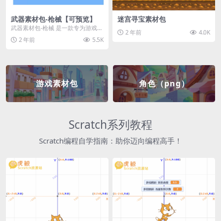
武器素材包-枪械【可预览】
迷宫寻宝素材包
武器素材包-枪械 是一款专为游戏开
2 年前
4.0K
发者和创作者设计的素材包，包含
2 年前
5.5K
多种高质量的枪械...
游戏素材包
角色（png）
Scratch系列教程
Scratch编程自学指南：助你迈向编程高手！