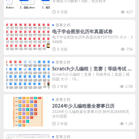
专项练习与解析1-4级，包含程序
9 月前
427
赛事文档
电子学会图形化历年真题试卷
电子学会图形化历年真题试卷PDF可打印 大小：3
94MB
9 月前
756
赛事文档
Scratch少儿编程 | 竞赛 | 等级考试 |
真题 | 模拟题
Scratch少儿编程 | 竞赛 | 等级考试 | 真题 | 模
拟题 大小：18...
2 年前
2.5K
赛事文档
2024年少儿编程最全赛事日历
2024年少儿编程最全赛事日历 附件高清4MB无
水印原图
2 年前
1.2K
赛事文档