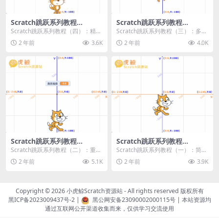
Scratch跳跃系列教程
Scratch跳跃系列教程
（四）：精准着陆
（三）：多段跳跃
Scratch跳跃系列教程（四）：精准
Scratch跳跃系列教程（三）：多段
着陆 作者：小虎鲸Scratch资源站
跳跃 作者：小虎鲸Scratch资源站
2 年前
3.6K
2 年前
4.0K
...
连...
Scratch跳跃系列教程
Scratch跳跃系列教程
（二）：重力跳跃
（一）：简单跳跃
Scratch跳跃系列教程（二）：重力
Scratch跳跃系列教程（一）：简单
跳跃 作者：小虎鲸Scratch资源站
跳跃 作者：小虎鲸Scratch资源站
2 年前
5.1K
2 年前
3.9K
按...
按...
Copyright © 2026
小虎鲸Scratch资源站
- All rights reserved 版权所有
黑ICP备2023009437号-2
|
黑公网安备23090002000115号
| 本站资源均
通过互联网公开渠道收集而来，仅供学习交流使用