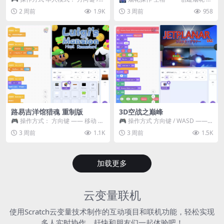
WASD —— 移动 Z / K —— 抓...
~ 3 —— 切换烟花类型 普通烟花
2 周前
1.9K
3 周前
958
嘶...
路易吉洋馆猎魂 重制版
3D空战之巅峰
🎮 操作方式： 方向键 —— 移动 &
🎮 操作方式 方向键 / WASD ——
跳跃 空格 —— 打开宝箱 将你...
移动 Z / K —— 射击 / 攻击...
3 周前
1.1K
3 周前
1.5K
加载更多
云变量联机
使用Scratch云变量技术制作的互动项目和联机功能，轻松实现
多人实时协作，赶快和朋友们一起体验吧！