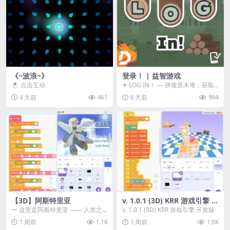
《~波浪~》
登录！ | 益智游戏
🖱️ 点击互动
✦ LOG IN！ — 拼接原木堆，获取
分数！ ᑕ☲◎ ᑕ☲◎ ᑕ☲◎ ᑕ☲◎ ...
4 天前
461
6 天前
994
【3D】阿斯特里亚
v. 1.0.1 (3D) KRR 游戏引擎 开
发版
ー 这里是阿斯特里亚 —— 人类之
v. 1.0.1 (3D) KRR 游戏引擎 开发版
罪与未来希望交汇之地 📖 游戏简
1 周前
1.1K
1 周前
1.9K
介 《阿斯特里...