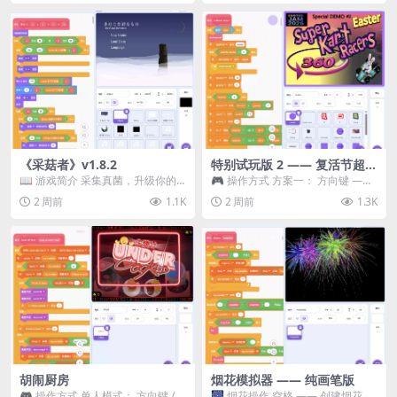
《采菇者》v1.8.2
特别试玩版 2 —— 复活节超级
卡丁车赛
📖 游戏简介 采集真菌，升级你的
🎮 操作方式 方案一： 方向键 ——
机体，并前往未知领域探索。 这是
移动 Z —— 跳跃 / 漂移 方案二： ...
2 周前
1.1K
2 周前
1.3K
一款静谧的探索冒...
胡闹厨房
烟花模拟器 —— 纯画笔版
🎮 操作方式 单人模式： 方向键 /
🎆 烟花操作 空格 —— 创建烟花 1