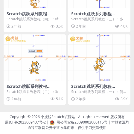
Scratch跳跃系列教程
Scratch跳跃系列教程
（四）：精准着陆
（三）：多段跳跃
Scratch跳跃系列教程（四）：精准
Scratch跳跃系列教程（三）：多段
着陆 作者：小虎鲸Scratch资源站
跳跃 作者：小虎鲸Scratch资源站
2 年前
3.6K
2 年前
4.0K
...
连...
Scratch跳跃系列教程
Scratch跳跃系列教程
（二）：重力跳跃
（一）：简单跳跃
Scratch跳跃系列教程（二）：重力
Scratch跳跃系列教程（一）：简单
跳跃 作者：小虎鲸Scratch资源站
跳跃 作者：小虎鲸Scratch资源站
2 年前
5.1K
2 年前
3.9K
按...
按...
Copyright © 2026
小虎鲸Scratch资源站
- All rights reserved 版权所有
黑ICP备2023009437号-2
|
黑公网安备23090002000115号
| 本站资源均
通过互联网公开渠道收集而来，仅供学习交流使用