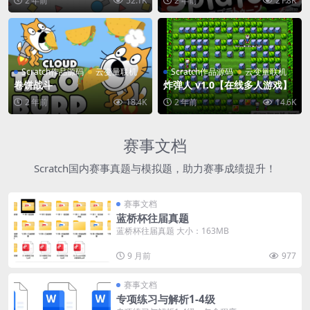
2 年前
52.1K
2 年前
21.8K
Scratch作品源码
云变量联机
Scratch作品源码
云变量联机
卷饼战斗
炸弹人 v1.0【在线多人游戏】
2 年前
18.4K
2 年前
14.6K
赛事文档
Scratch国内赛事真题与模拟题，助力赛事成绩提升！
赛事文档
蓝桥杯往届真题
蓝桥杯往届真题 大小：163MB
9 月前
977
赛事文档
专项练习与解析1-4级