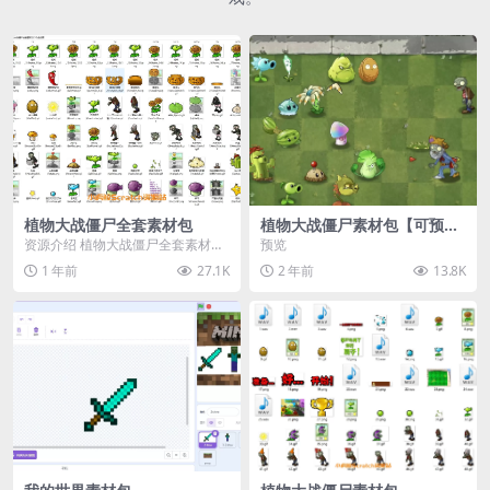
植物大战僵尸全套素材包
植物大战僵尸素材包【可预
览】
资源介绍 植物大战僵尸全套素材
预览
包，包含227个丰富多样的素材，
1 年前
27.1K
2 年前
13.8K
涵盖角色、背景、动...