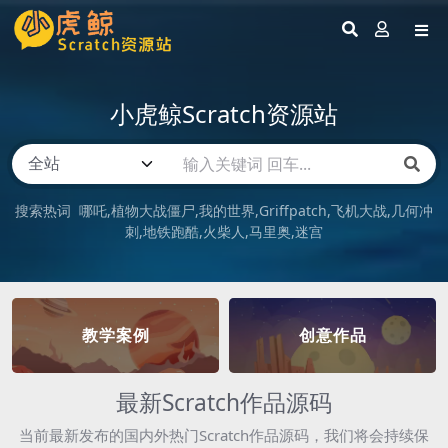
小虎鲸Scratch资源站
搜索热词
哪吒
植物大战僵尸
我的世界
Griffpatch
飞机大战
几何冲
刺
地铁跑酷
火柴人
马里奥
迷宫
教学案例
创意作品
最新Scratch作品源码
当前最新发布的国内外热门Scratch作品源码，我们将会持续保