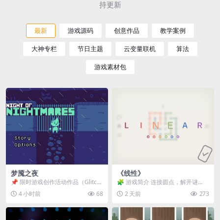
持更新
最新
游戏源码
创意作品
教学案例
大神专栏
节日主题
云变量联机
算法
游戏素材包
梦魇之夜
《线性》
📌 限时游戏创作活动作品（Glitch
🧩 游戏简介 连接圆点，解开谜
Game Jam） 📖 故事背景 怪物四...
题。 ⚠️ 重要提示 所有关卡均可通
4 小时前
68
2 天前
273
关，请确保使用...