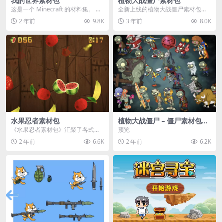
我的世界素材包
植物大战僵尸素材包
这是一个 Minecraft 的材料集。 操
全新上线的植物大战僵尸素材包，
作方法如下： 工具 → 右箭头 怪物...
内含48个精选资源，涵盖角色、场
2 年前
9.8K
3 年前
8.0K
景、音效等多样内容...
水果忍者素材包
植物大战僵尸 – 僵尸素材包
【可预览】
《水果忍者素材包》汇聚了各式鲜
预览
美诱人的水果图像与清脆悦耳的切
2 年前
6.6K
2 年前
6.2K
割音效，专为追求极致...