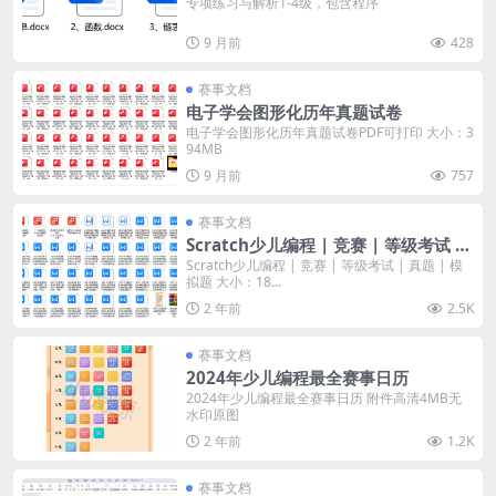
专项练习与解析1-4级，包含程序
9 月前
428
赛事文档
电子学会图形化历年真题试卷
电子学会图形化历年真题试卷PDF可打印 大小：3
94MB
9 月前
757
赛事文档
Scratch少儿编程 | 竞赛 | 等级考试 |
真题 | 模拟题
Scratch少儿编程 | 竞赛 | 等级考试 | 真题 | 模
拟题 大小：18...
2 年前
2.5K
赛事文档
2024年少儿编程最全赛事日历
2024年少儿编程最全赛事日历 附件高清4MB无
水印原图
2 年前
1.2K
赛事文档