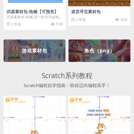
武器素材包-枪械【可预览】
迷宫寻宝素材包
武器素材包-枪械 是一款专为游戏开
2 年前
4.0K
发者和创作者设计的素材包，包含
2 年前
5.5K
多种高质量的枪械...
游戏素材包
角色（png）
Scratch系列教程
Scratch编程自学指南：助你迈向编程高手！