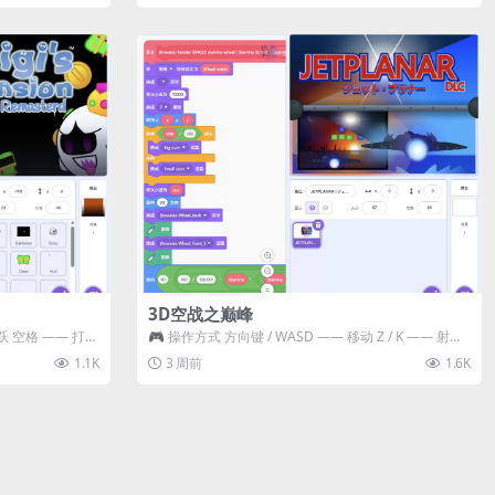
3D空战之巅峰
跃 空格 —— 打开
🎮 操作方式 方向键 / WASD —— 移动 Z / K —— 射击 /
攻击...
1.1K
3 周前
1.6K