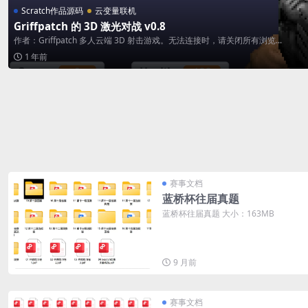
Scratch作品源码
云变量联机
Griffpatch 的 3D 激光对战 v0.8
作者：Griffpatch 多人云端 3D 射击游戏。无法连接时，请关闭所有浏览...
1 年前
赛事文档
蓝桥杯往届真题
蓝桥杯往届真题 大小：163MB
9 月前
赛事文档