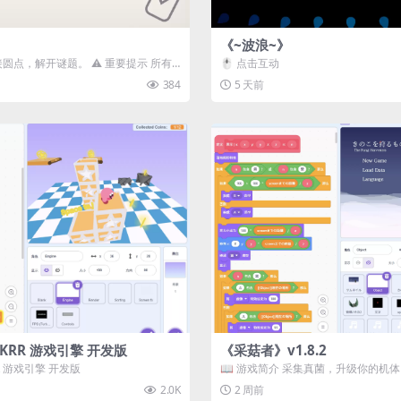
《~波浪~》
接圆点，解开谜题。 ⚠️ 重要提示 所有
🖱️ 点击互动
确保使用...
384
5 天前
3D) KRR 游戏引擎 开发版
《采菇者》v1.8.2
 KRR 游戏引擎 开发版
📖 游戏简介 采集真菌，升级你的机
域探索。 这是一款静谧的探索冒...
2.0K
2 周前