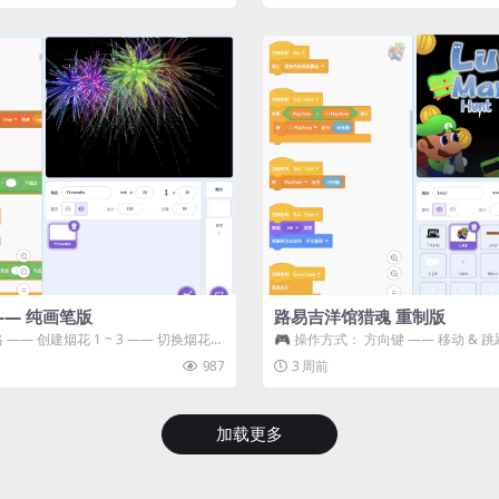
—— 纯画笔版
路易吉洋馆猎魂 重制版
 —— 创建烟花 1 ~ 3 —— 切换烟花类
🎮 操作方式： 方向键 —— 移动 & 跳
宝箱 将你...
987
3 周前
加载更多