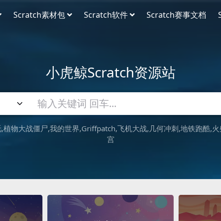
Scratch素材包
Scratch软件
Scratch赛事文档
小虎鲸Scratch资源站
吒
植物大战僵尸
我的世界
Griffpatch
飞机大战
几何冲刺
地铁跑酷
火
宫