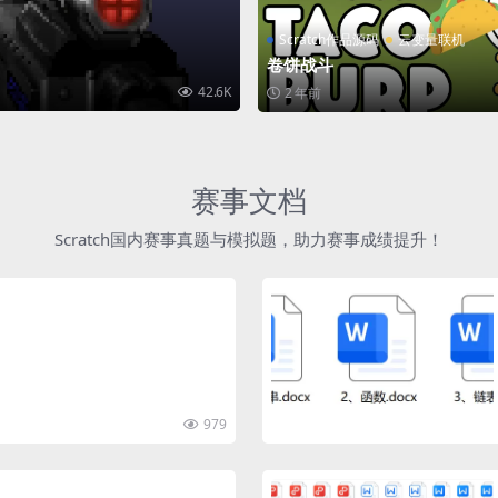
Scratch作品源码
云变量联机
卷饼战斗
42.6K
2 年前
赛事文档
Scratch国内赛事真题与模拟题，助力赛事成绩提升！
979