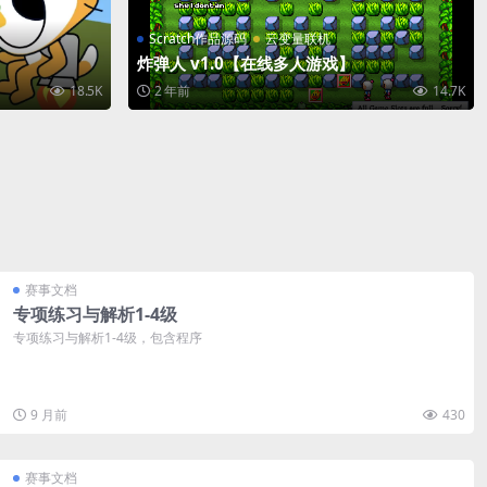
Scratch作品源码
云变量联机
炸弹人 v1.0【在线多人游戏】
18.5K
2 年前
14.7K
赛事文档
专项练习与解析1-4级
专项练习与解析1-4级，包含程序
9 月前
430
赛事文档