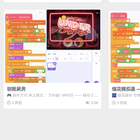
胡闹厨房
烟花模拟器 
🎮 操作方式 单人模式： 方向键 / WASD —— 移动 Z /
🎆 烟花操作 空格
K —— 抓...
型 普通烟花 嘶...
2 周前
2.0K
3 周前