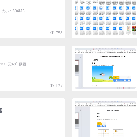
大小：394MB
758
清4MB无水印原图
1.2K
题