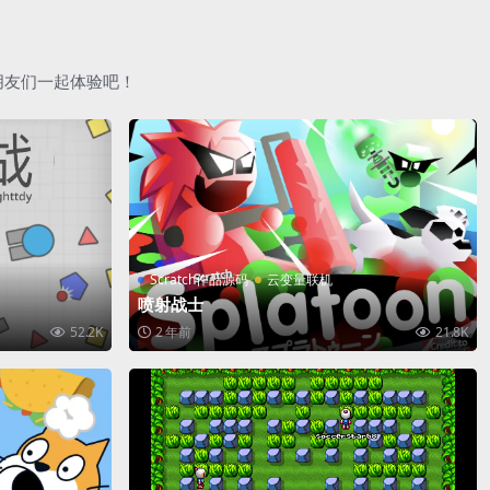
朋友们一起体验吧！
Scratch作品源码
云变量联机
喷射战士
52.2K
2 年前
21.8K