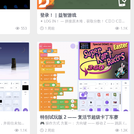
登录！ | 益智游戏
✦ LOG IN！ — 拼接原木堆，获取分数！ ᑕ☲◎ ᑕ☲◎
ᑕ☲◎ ᑕ☲◎ ...
553
1 周前
1.1K
特别试玩版 2 —— 复活节超级卡丁车赛
体，并前往未知领
🎮 操作方式 方案一： 方向键 —— 移动 Z —— 跳跃 /
漂移 方案二： ...
1.1K
2 周前
1.3K