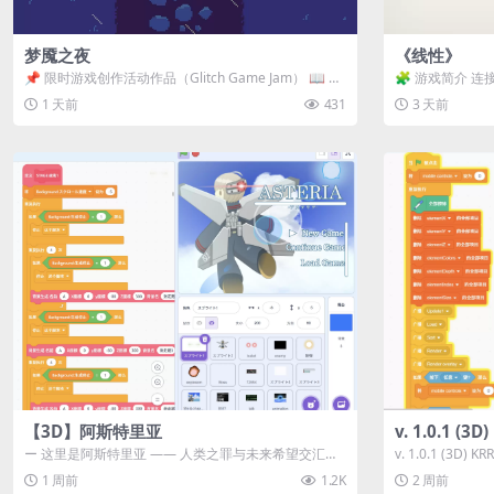
梦魇之夜
《线性》
📌 限时游戏创作活动作品（Glitch Game Jam） 📖 故
🧩 游戏简介 连
事背景 怪物四...
关卡均可通关，请
1 天前
431
3 天前
【3D】阿斯特里亚
v. 1.0.1 (
ー 这里是阿斯特里亚 —— 人类之罪与未来希望交汇之
v. 1.0.1 (3D)
地 📖 游戏简介 《阿斯特里...
1 周前
1.2K
2 周前