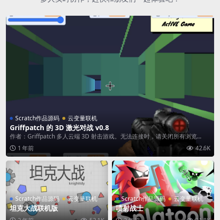
Scratch作品源码
云变量联机
Griffpatch 的 3D 激光对战 v0.8
作者：Griffpatch 多人云端 3D 射击游戏。无法连接时，请关闭所有浏览...
1 年前
42.6K
Scratch作品源码
云变量联机
Scratch作品源码
云变量联机
坦克大战联机版
喷射战士