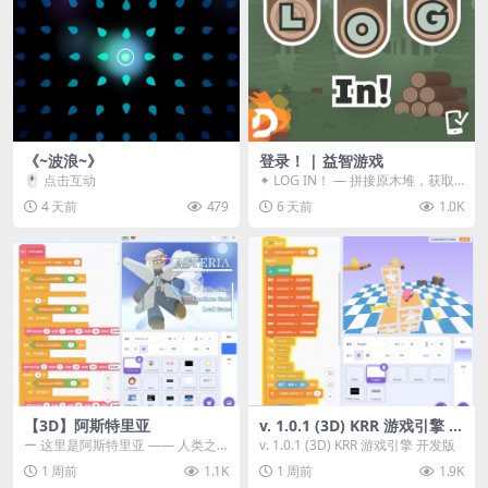
《~波浪~》
登录！ | 益智游戏
🖱️ 点击互动
✦ LOG IN！ — 拼接原木堆，获取
分数！ ᑕ☲◎ ᑕ☲◎ ᑕ☲◎ ᑕ☲◎ ...
4 天前
479
6 天前
1.0K
【3D】阿斯特里亚
v. 1.0.1 (3D) KRR 游戏引擎 开
发版
ー 这里是阿斯特里亚 —— 人类之
v. 1.0.1 (3D) KRR 游戏引擎 开发版
罪与未来希望交汇之地 📖 游戏简
1 周前
1.1K
1 周前
1.9K
介 《阿斯特里...