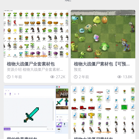
植物大战僵尸全套素材包
植物大战僵尸素材包【可预
览】
资源介绍 植物大战僵尸全套素材
预览
包，包含227个丰富多样的素材，
1 年前
27.2K
2 年前
13.8K
涵盖角色、背景、动...