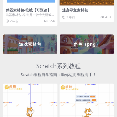
武器素材包-枪械【可预览】
迷宫寻宝素材包
武器素材包-枪械 是一款专为游戏开
2 年前
4.0K
发者和创作者设计的素材包，包含
2 年前
5.5K
多种高质量的枪械...
游戏素材包
角色（png）
Scratch系列教程
Scratch编程自学指南：助你迈向编程高手！