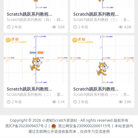
Scratch跳跃系列教程
Scratch跳跃系列教程
（四）：精准着陆
（三）：多段跳跃
Scratch跳跃系列教程（四）：精准
Scratch跳跃系列教程（三）：多段
着陆 作者：小虎鲸Scratch资源站
跳跃 作者：小虎鲸Scratch资源站
2 年前
3.6K
2 年前
4.0K
...
连...
Scratch跳跃系列教程
Scratch跳跃系列教程
（二）：重力跳跃
（一）：简单跳跃
Scratch跳跃系列教程（二）：重力
Scratch跳跃系列教程（一）：简单
跳跃 作者：小虎鲸Scratch资源站
跳跃 作者：小虎鲸Scratch资源站
2 年前
5.1K
2 年前
3.9K
按...
按...
Copyright © 2026
小虎鲸Scratch资源站
- All rights reserved 版权所有
黑ICP备2023009437号-2
|
黑公网安备23090002000115号
| 本站资源均
通过互联网公开渠道收集而来，仅供学习交流使用