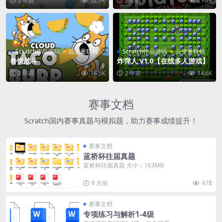
2 年前
52.1K
2 年前
21.8K
Scratch作品源码
云变量联机
Scratch作品源码
云变量联机
卷饼战斗
炸弹人 v1.0【在线多人游戏】
2 年前
18.5K
2 年前
14.6K
赛事文档
Scratch国内赛事真题与模拟题，助力赛事成绩提升！
赛事文档
蓝桥杯往届真题
蓝桥杯往届真题 大小：163MB
9 月前
978
赛事文档
专项练习与解析1-4级