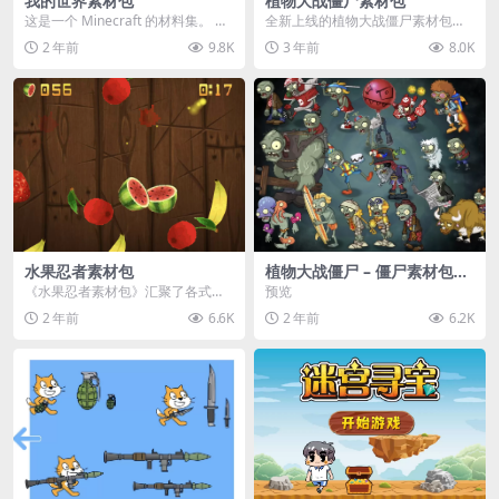
我的世界素材包
植物大战僵尸素材包
这是一个 Minecraft 的材料集。 操
全新上线的植物大战僵尸素材包，
作方法如下： 工具 → 右箭头 怪物...
内含48个精选资源，涵盖角色、场
2 年前
9.8K
3 年前
8.0K
景、音效等多样内容...
水果忍者素材包
植物大战僵尸 – 僵尸素材包
【可预览】
《水果忍者素材包》汇聚了各式鲜
预览
美诱人的水果图像与清脆悦耳的切
2 年前
6.6K
2 年前
6.2K
割音效，专为追求极致...