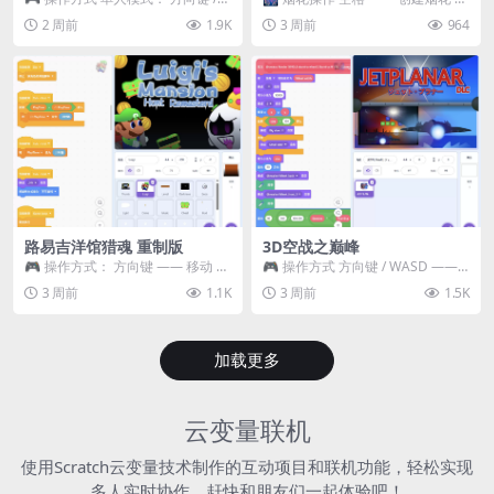
WASD —— 移动 Z / K —— 抓...
~ 3 —— 切换烟花类型 普通烟花
2 周前
1.9K
3 周前
964
嘶...
路易吉洋馆猎魂 重制版
3D空战之巅峰
🎮 操作方式： 方向键 —— 移动 &
🎮 操作方式 方向键 / WASD ——
跳跃 空格 —— 打开宝箱 将你...
移动 Z / K —— 射击 / 攻击...
3 周前
1.1K
3 周前
1.5K
加载更多
云变量联机
使用Scratch云变量技术制作的互动项目和联机功能，轻松实现
多人实时协作，赶快和朋友们一起体验吧！