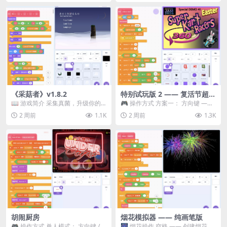
《采菇者》v1.8.2
特别试玩版 2 —— 复活节超级
卡丁车赛
📖 游戏简介 采集真菌，升级你的
🎮 操作方式 方案一： 方向键 ——
机体，并前往未知领域探索。 这是
移动 Z —— 跳跃 / 漂移 方案二： ...
2 周前
1.1K
2 周前
1.3K
一款静谧的探索冒...
胡闹厨房
烟花模拟器 —— 纯画笔版
🎮 操作方式 单人模式： 方向键 /
🎆 烟花操作 空格 —— 创建烟花 1