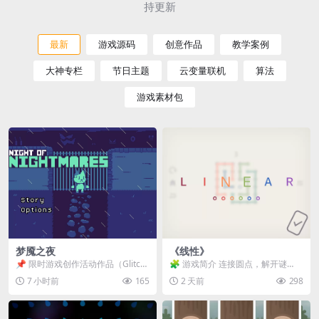
持更新
最新
游戏源码
创意作品
教学案例
大神专栏
节日主题
云变量联机
算法
游戏素材包
梦魇之夜
《线性》
📌 限时游戏创作活动作品（Glitch
🧩 游戏简介 连接圆点，解开谜
Game Jam） 📖 故事背景 怪物四...
题。 ⚠️ 重要提示 所有关卡均可通
7 小时前
165
2 天前
298
关，请确保使用...