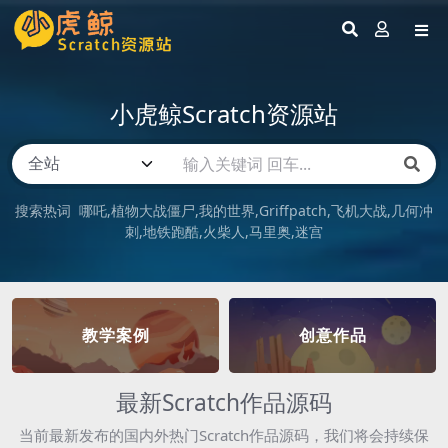
小虎鲸Scratch资源站
搜索热词
哪吒
植物大战僵尸
我的世界
Griffpatch
飞机大战
几何冲
刺
地铁跑酷
火柴人
马里奥
迷宫
教学案例
创意作品
最新Scratch作品源码
当前最新发布的国内外热门Scratch作品源码，我们将会持续保