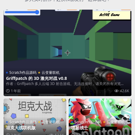
Scratch作品源码
云变量联机
Griffpatch 的 3D 激光对战 v0.8
作者：Griffpatch 多人云端 3D 射击游戏。无法连接时，请关闭所有浏览...
1 年前
42.6K
Scratch作品源码
云变量联机
Scratch作品源码
云变量联机
坦克大战联机版
喷射战士