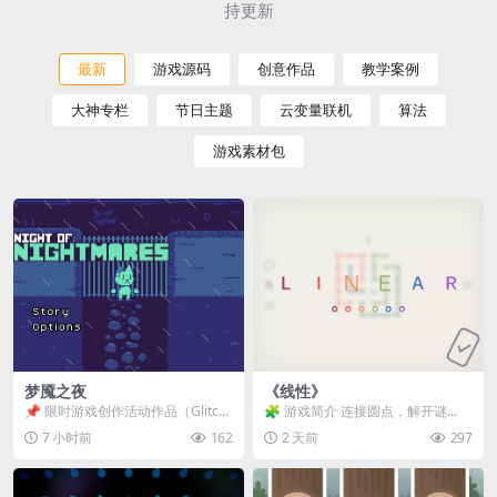
持更新
最新
游戏源码
创意作品
教学案例
大神专栏
节日主题
云变量联机
算法
游戏素材包
梦魇之夜
《线性》
📌 限时游戏创作活动作品（Glitch
🧩 游戏简介 连接圆点，解开谜
Game Jam） 📖 故事背景 怪物四...
题。 ⚠️ 重要提示 所有关卡均可通
7 小时前
162
2 天前
297
关，请确保使用...