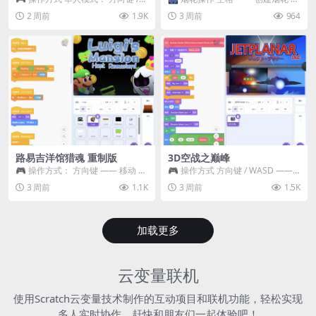
WASD —— 移动 Z / K —— 抓...
~ 3 —— 切换烟花类型 普通烟花
2 周前
1.9K
3 周前
964
嘶...
路易吉洋馆猎魂 重制版
3D空战之巅峰
🎮 操作方式： 方向键 —— 移动 &
🎮 操作方式 方向键 / WASD ——
跳跃 空格 —— 打开宝箱 将你...
移动 Z / K —— 射击 / 攻击...
3 周前
1.1K
3 周前
1.5K
加载更多
云变量联机
使用Scratch云变量技术制作的互动项目和联机功能，轻松实现
多人实时协作，赶快和朋友们一起体验吧！