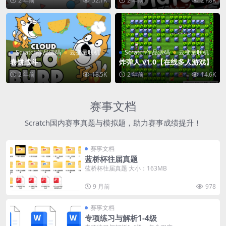
2 年前
52.1K
2 年前
21.8K
Scratch作品源码
云变量联机
Scratch作品源码
云变量联机
卷饼战斗
炸弹人 v1.0【在线多人游戏】
2 年前
18.5K
2 年前
14.6K
赛事文档
Scratch国内赛事真题与模拟题，助力赛事成绩提升！
赛事文档
蓝桥杯往届真题
蓝桥杯往届真题 大小：163MB
9 月前
978
赛事文档
专项练习与解析1-4级