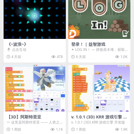
《~波浪~》
登录！ | 益智游戏
🖱️ 点击互动
✦ LOG IN！ — 拼接原木堆，获取
分数！ ᑕ☲◎ ᑕ☲◎ ᑕ☲◎ ᑕ☲◎ ...
4 天前
478
6 天前
1.0K
【3D】阿斯特里亚
v. 1.0.1 (3D) KRR 游戏引擎 开
发版
ー 这里是阿斯特里亚 —— 人类之
v. 1.0.1 (3D) KRR 游戏引擎 开发版
罪与未来希望交汇之地 📖 游戏简
1 周前
1.1K
1 周前
1.9K
介 《阿斯特里...