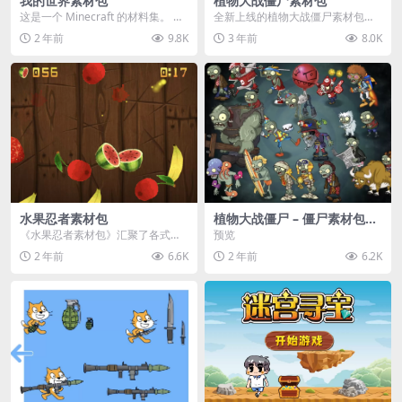
我的世界素材包
植物大战僵尸素材包
这是一个 Minecraft 的材料集。 操
全新上线的植物大战僵尸素材包，
作方法如下： 工具 → 右箭头 怪物...
内含48个精选资源，涵盖角色、场
2 年前
9.8K
3 年前
8.0K
景、音效等多样内容...
水果忍者素材包
植物大战僵尸 – 僵尸素材包
【可预览】
《水果忍者素材包》汇聚了各式鲜
预览
美诱人的水果图像与清脆悦耳的切
2 年前
6.6K
2 年前
6.2K
割音效，专为追求极致...