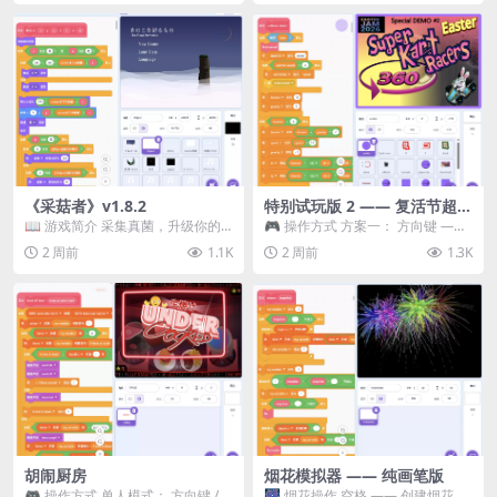
《采菇者》v1.8.2
特别试玩版 2 —— 复活节超级
卡丁车赛
📖 游戏简介 采集真菌，升级你的
🎮 操作方式 方案一： 方向键 ——
机体，并前往未知领域探索。 这是
移动 Z —— 跳跃 / 漂移 方案二： ...
2 周前
1.1K
2 周前
1.3K
一款静谧的探索冒...
胡闹厨房
烟花模拟器 —— 纯画笔版
🎮 操作方式 单人模式： 方向键 /
🎆 烟花操作 空格 —— 创建烟花 1