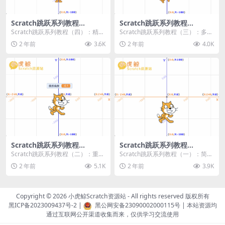
Scratch跳跃系列教程
Scratch跳跃系列教程
（四）：精准着陆
（三）：多段跳跃
Scratch跳跃系列教程（四）：精准
Scratch跳跃系列教程（三）：多段
着陆 作者：小虎鲸Scratch资源站
跳跃 作者：小虎鲸Scratch资源站
2 年前
3.6K
2 年前
4.0K
...
连...
Scratch跳跃系列教程
Scratch跳跃系列教程
（二）：重力跳跃
（一）：简单跳跃
Scratch跳跃系列教程（二）：重力
Scratch跳跃系列教程（一）：简单
跳跃 作者：小虎鲸Scratch资源站
跳跃 作者：小虎鲸Scratch资源站
2 年前
5.1K
2 年前
3.9K
按...
按...
Copyright © 2026
小虎鲸Scratch资源站
- All rights reserved 版权所有
黑ICP备2023009437号-2
|
黑公网安备23090002000115号
| 本站资源均
通过互联网公开渠道收集而来，仅供学习交流使用