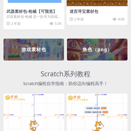
武器素材包-枪械【可预览】
迷宫寻宝素材包
武器素材包-枪械 是一款专为游戏开
2 年前
4.0K
发者和创作者设计的素材包，包含
2 年前
5.5K
多种高质量的枪械...
游戏素材包
角色（png）
Scratch系列教程
Scratch编程自学指南：助你迈向编程高手！