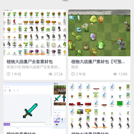
植物大战僵尸全套素材包
植物大战僵尸素材包【可预
览】
资源介绍 植物大战僵尸全套素材
预览
包，包含227个丰富多样的素材，
1 年前
27.2K
2 年前
13.8K
涵盖角色、背景、动...