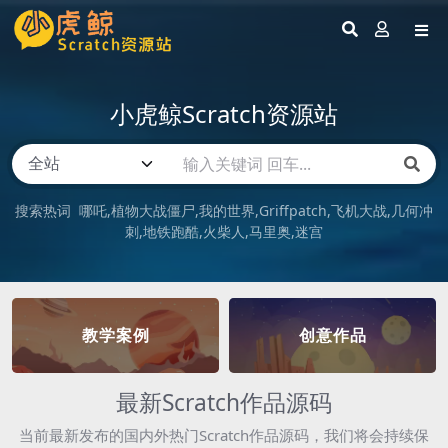
小虎鲸Scratch资源站
搜索热词
哪吒
植物大战僵尸
我的世界
Griffpatch
飞机大战
几何冲
刺
地铁跑酷
火柴人
马里奥
迷宫
教学案例
创意作品
最新Scratch作品源码
当前最新发布的国内外热门Scratch作品源码，我们将会持续保