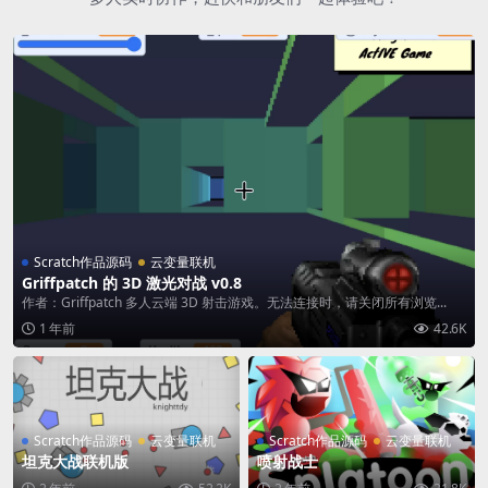
Scratch作品源码
云变量联机
Griffpatch 的 3D 激光对战 v0.8
作者：Griffpatch 多人云端 3D 射击游戏。无法连接时，请关闭所有浏览...
1 年前
42.6K
Scratch作品源码
云变量联机
Scratch作品源码
云变量联机
坦克大战联机版
喷射战士