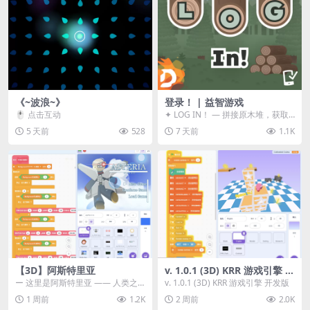
《~波浪~》
登录！ | 益智游戏
🖱️ 点击互动
✦ LOG IN！ — 拼接原木堆，获取
分数！ ᑕ☲◎ ᑕ☲◎ ᑕ☲◎ ᑕ☲◎ ...
5 天前
528
7 天前
1.1K
【3D】阿斯特里亚
v. 1.0.1 (3D) KRR 游戏引擎 开
发版
ー 这里是阿斯特里亚 —— 人类之
v. 1.0.1 (3D) KRR 游戏引擎 开发版
罪与未来希望交汇之地 📖 游戏简
1 周前
1.2K
2 周前
2.0K
介 《阿斯特里...