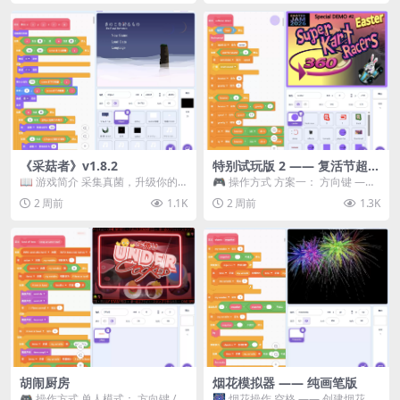
《采菇者》v1.8.2
特别试玩版 2 —— 复活节超级
卡丁车赛
📖 游戏简介 采集真菌，升级你的
🎮 操作方式 方案一： 方向键 ——
机体，并前往未知领域探索。 这是
移动 Z —— 跳跃 / 漂移 方案二： ...
2 周前
1.1K
2 周前
1.3K
一款静谧的探索冒...
胡闹厨房
烟花模拟器 —— 纯画笔版
🎮 操作方式 单人模式： 方向键 /
🎆 烟花操作 空格 —— 创建烟花 1