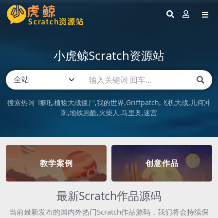
小虎鲸Scratch资源站
搜索热词
哪吒
植物大战僵尸
我的世界
Griffpatch
飞机大战
几何冲
刺
地铁跑酷
火柴人
马里奥
迷宫
教学案例
创意作品
最新Scratch作品源码
当前最新发布的国内外热门Scratch作品源码，我们将会持续保