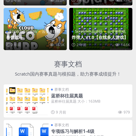
2 年前
52.2K
2 年前
21.8K
Scratch作品源码
云变量联机
Scratch作品源码
云变量联机
卷饼战斗
炸弹人 v1.0【在线多人游戏】
2 年前
18.5K
2 年前
14.6K
赛事文档
Scratch国内赛事真题与模拟题，助力赛事成绩提升！
赛事文档
蓝桥杯往届真题
蓝桥杯往届真题 大小：163MB
9 月前
979
赛事文档
专项练习与解析1-4级