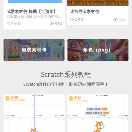
武器素材包-枪械【可预览】
迷宫寻宝素材包
武器素材包-枪械 是一款专为游戏开
2 年前
4.0K
发者和创作者设计的素材包，包含
2 年前
5.5K
多种高质量的枪械...
游戏素材包
角色（png）
Scratch系列教程
Scratch编程自学指南：助你迈向编程高手！