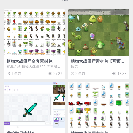
植物大战僵尸全套素材包
植物大战僵尸素材包【可预
览】
资源介绍 植物大战僵尸全套素材
预览
包，包含227个丰富多样的素材，
1 年前
27.2K
2 年前
13.8K
涵盖角色、背景、动...