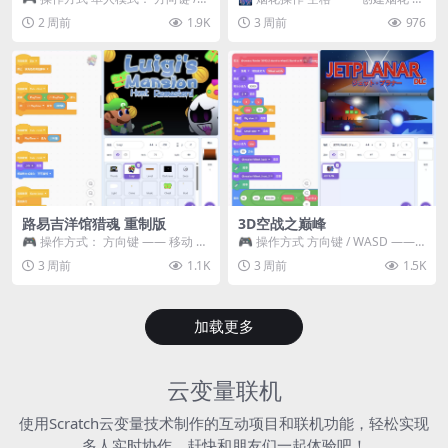
WASD —— 移动 Z / K —— 抓...
~ 3 —— 切换烟花类型 普通烟花
2 周前
1.9K
3 周前
976
嘶...
路易吉洋馆猎魂 重制版
3D空战之巅峰
🎮 操作方式： 方向键 —— 移动 &
🎮 操作方式 方向键 / WASD ——
跳跃 空格 —— 打开宝箱 将你...
移动 Z / K —— 射击 / 攻击...
3 周前
1.1K
3 周前
1.5K
加载更多
云变量联机
使用Scratch云变量技术制作的互动项目和联机功能，轻松实现
多人实时协作，赶快和朋友们一起体验吧！