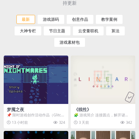
持更新
最新
游戏源码
创意作品
教学案例
大神专栏
节日主题
云变量联机
算法
游戏素材包
梦魇之夜
《线性》
📌 限时游戏创作活动作品（Glitch
🧩 游戏简介 连接圆点，解开谜
Game Jam） 📖 故事背景 怪物四...
题。 ⚠️ 重要提示 所有关卡均可通
13 小时前
324
3 天前
342
关，请确保使用...