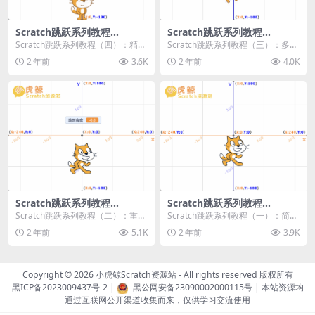
Scratch跳跃系列教程
Scratch跳跃系列教程
（四）：精准着陆
（三）：多段跳跃
Scratch跳跃系列教程（四）：精准
Scratch跳跃系列教程（三）：多段
着陆 作者：小虎鲸Scratch资源站
跳跃 作者：小虎鲸Scratch资源站
2 年前
3.6K
2 年前
4.0K
...
连...
Scratch跳跃系列教程
Scratch跳跃系列教程
（二）：重力跳跃
（一）：简单跳跃
Scratch跳跃系列教程（二）：重力
Scratch跳跃系列教程（一）：简单
跳跃 作者：小虎鲸Scratch资源站
跳跃 作者：小虎鲸Scratch资源站
2 年前
5.1K
2 年前
3.9K
按...
按...
Copyright © 2026
小虎鲸Scratch资源站
- All rights reserved 版权所有
黑ICP备2023009437号-2
|
黑公网安备23090002000115号
| 本站资源均
通过互联网公开渠道收集而来，仅供学习交流使用