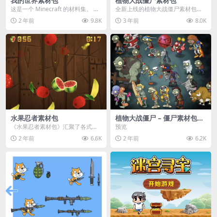
我的世界素材包
植物大战僵尸素材包
这是一个 Minecraft 的材料集。 操
全新上线的植物大战僵尸素材包，
作方法如下： 工具 → 右箭头 怪物...
内含48个精选资源，涵盖角色、场
2 年前
9.8K
3 年前
8.0K
景、音效等多样内容...
水果忍者素材包
植物大战僵尸 – 僵尸素材包
【可预览】
《水果忍者素材包》汇聚了各式鲜
预览
美诱人的水果图像与清脆悦耳的切
2 年前
6.6K
2 年前
6.2K
割音效，专为追求极致...