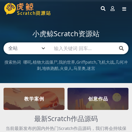
小虎鲸Scratch资源站
搜索热词
哪吒
植物大战僵尸
我的世界
Griffpatch
飞机大战
几何冲
刺
地铁跑酷
火柴人
马里奥
迷宫
教学案例
创意作品
最新Scratch作品源码
当前最新发布的国内外热门Scratch作品源码，我们将会持续保