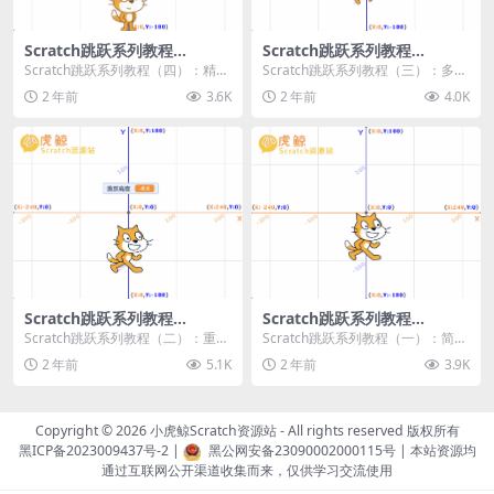
Scratch跳跃系列教程
Scratch跳跃系列教程
（四）：精准着陆
（三）：多段跳跃
Scratch跳跃系列教程（四）：精准
Scratch跳跃系列教程（三）：多段
着陆 作者：小虎鲸Scratch资源站
跳跃 作者：小虎鲸Scratch资源站
2 年前
3.6K
2 年前
4.0K
...
连...
Scratch跳跃系列教程
Scratch跳跃系列教程
（二）：重力跳跃
（一）：简单跳跃
Scratch跳跃系列教程（二）：重力
Scratch跳跃系列教程（一）：简单
跳跃 作者：小虎鲸Scratch资源站
跳跃 作者：小虎鲸Scratch资源站
2 年前
5.1K
2 年前
3.9K
按...
按...
Copyright © 2026
小虎鲸Scratch资源站
- All rights reserved 版权所有
黑ICP备2023009437号-2
|
黑公网安备23090002000115号
| 本站资源均
通过互联网公开渠道收集而来，仅供学习交流使用