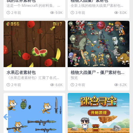
我的世界素材包
植物大战僵尸素材包
这是一个 Minecraft 的材料集。 操
全新上线的植物大战僵尸素材包，
作方法如下： 工具 → 右箭头 怪物...
内含48个精选资源，涵盖角色、场
2 年前
9.9K
3 年前
8.0K
景、音效等多样内容...
水果忍者素材包
植物大战僵尸 – 僵尸素材包
【可预览】
《水果忍者素材包》汇聚了各式鲜
预览
美诱人的水果图像与清脆悦耳的切
2 年前
6.6K
2 年前
6.2K
割音效，专为追求极致...