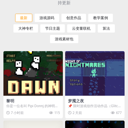
持更新
最新
游戏源码
创意作品
教学案例
大神专栏
节日主题
云变量联机
算法
游戏素材包
黎明
梦魇之夜
你是一位名叫 Pipi Donnj 的神明。
📌 限时游戏创作活动作品（Glitch
你的任务是保护一群白色小人。 点
Game Jam） 📖 故事背景 怪物四...
7 小时前
115
2 天前
677
击...