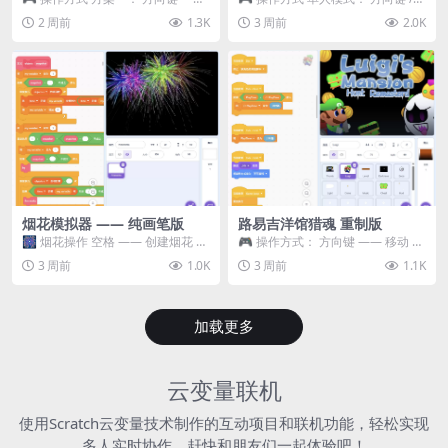
移动 Z —— 跳跃 / 漂移 方案二： ...
WASD —— 移动 Z / K —— 抓...
2 周前
1.3K
3 周前
2.0K
烟花模拟器 —— 纯画笔版
路易吉洋馆猎魂 重制版
🎆 烟花操作 空格 —— 创建烟花 1
🎮 操作方式： 方向键 —— 移动 &
~ 3 —— 切换烟花类型 普通烟花
跳跃 空格 —— 打开宝箱 将你...
3 周前
1.0K
3 周前
1.1K
嘶...
加载更多
云变量联机
使用Scratch云变量技术制作的互动项目和联机功能，轻松实现
多人实时协作，赶快和朋友们一起体验吧！