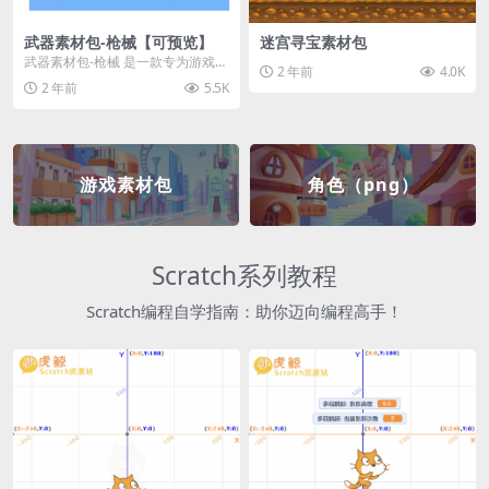
武器素材包-枪械【可预览】
迷宫寻宝素材包
武器素材包-枪械 是一款专为游戏开
2 年前
4.0K
发者和创作者设计的素材包，包含
2 年前
5.5K
多种高质量的枪械...
游戏素材包
角色（png）
Scratch系列教程
Scratch编程自学指南：助你迈向编程高手！