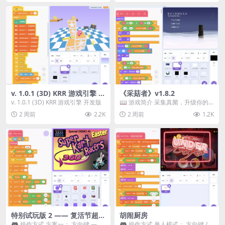
v. 1.0.1 (3D) KRR 游戏引擎 开
《采菇者》v1.8.2
发版
v. 1.0.1 (3D) KRR 游戏引擎 开发版
📖 游戏简介 采集真菌，升级你的
机体，并前往未知领域探索。 这是
2 周前
2.2K
2 周前
1.2K
一款静谧的探索冒...
特别试玩版 2 —— 复活节超级
胡闹厨房
卡丁车赛
🎮 操作方式 方案一： 方向键 ——
🎮 操作方式 单人模式： 方向键 /