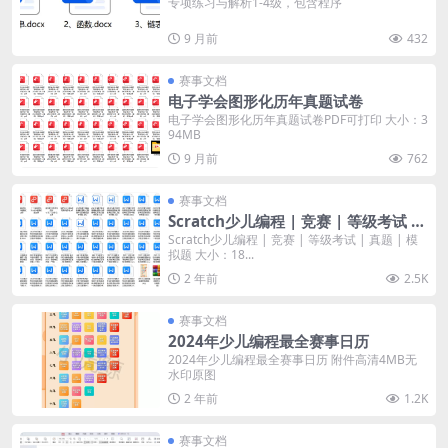
专项练习与解析1-4级，包含程序
9 月前
432
赛事文档
电子学会图形化历年真题试卷
电子学会图形化历年真题试卷PDF可打印 大小：3
94MB
9 月前
762
赛事文档
Scratch少儿编程 | 竞赛 | 等级考试 |
真题 | 模拟题
Scratch少儿编程 | 竞赛 | 等级考试 | 真题 | 模
拟题 大小：18...
2 年前
2.5K
赛事文档
2024年少儿编程最全赛事日历
2024年少儿编程最全赛事日历 附件高清4MB无
水印原图
2 年前
1.2K
赛事文档