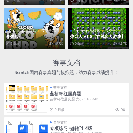
2 年前
52.3K
2 年前
21.9K
Scratch作品源码
云变量联机
Scratch作品源码
云变量联机
卷饼战斗
炸弹人 v1.0【在线多人游戏】
2 年前
18.5K
2 年前
14.7K
赛事文档
Scratch国内赛事真题与模拟题，助力赛事成绩提升！
赛事文档
蓝桥杯往届真题
蓝桥杯往届真题 大小：163MB
9 月前
981
赛事文档
专项练习与解析1-4级