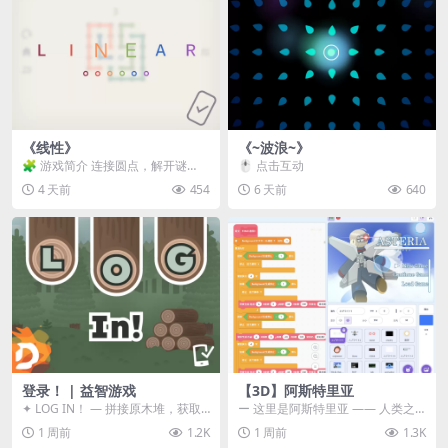
《线性》
《~波浪~》
🧩 游戏简介 连接圆点，解开谜
🖱️ 点击互动
题。 ⚠️ 重要提示 所有关卡均可通
4 天前
454
6 天前
640
关，请确保使用...
登录！ | 益智游戏
【3D】阿斯特里亚
✦ LOG IN！ — 拼接原木堆，获取
ー 这里是阿斯特里亚 —— 人类之
分数！ ᑕ☲◎ ᑕ☲◎ ᑕ☲◎ ᑕ☲◎ ...
罪与未来希望交汇之地 📖 游戏简
1 周前
1.2K
1 周前
1.3K
介 《阿斯特里...