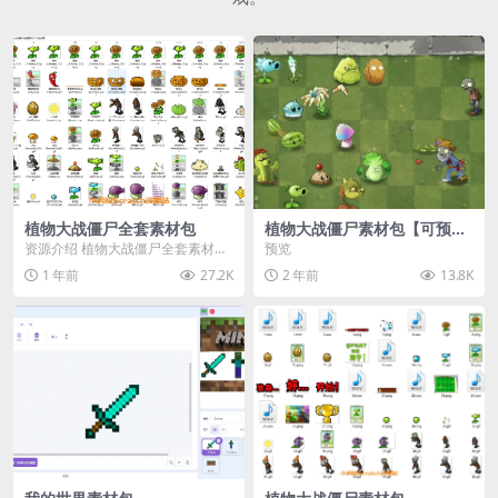
植物大战僵尸全套素材包
植物大战僵尸素材包【可预
览】
资源介绍 植物大战僵尸全套素材
预览
包，包含227个丰富多样的素材，
1 年前
27.2K
2 年前
13.8K
涵盖角色、背景、动...