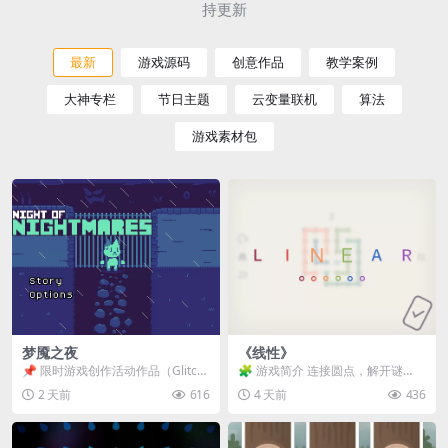
持更新
最新
游戏源码
创意作品
教学案例
大神专栏
节日主题
云变量联机
算法
游戏素材包
梦魇之夜
《线性》
📌 限时游戏创作活动作品（Glitch
🧩 游戏简介 连接圆点，解开谜
Game Jam） 📖 故事背景 怪物四...
题。 ⚠️ 重要提示 所有关卡均可通
2 天前
616
4 天前
436
关，请确保使用...