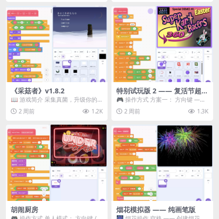
《采菇者》v1.8.2
特别试玩版 2 —— 复活节超级
卡丁车赛
📖 游戏简介 采集真菌，升级你的
🎮 操作方式 方案一： 方向键 ——
机体，并前往未知领域探索。 这是
移动 Z —— 跳跃 / 漂移 方案二： ...
2 周前
1.2K
2 周前
1.3K
一款静谧的探索冒...
胡闹厨房
烟花模拟器 —— 纯画笔版
🎮 操作方式 单人模式： 方向键 /
🎆 烟花操作 空格 —— 创建烟花 1