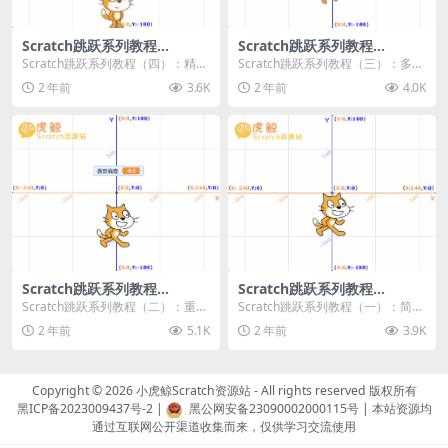
Scratch跳跃系列教程
Scratch跳跃系列教程
（四）：精准着陆
（三）：多段跳跃
Scratch跳跃系列教程（四）：精准
Scratch跳跃系列教程（三）：多段
着陆 作者：小虎鲸Scratch资源站
跳跃 作者：小虎鲸Scratch资源站
2 年前
3.6K
2 年前
4.0K
...
连...
Scratch跳跃系列教程
Scratch跳跃系列教程
（二）：重力跳跃
（一）：简单跳跃
Scratch跳跃系列教程（二）：重力
Scratch跳跃系列教程（一）：简单
跳跃 作者：小虎鲸Scratch资源站
跳跃 作者：小虎鲸Scratch资源站
2 年前
5.1K
2 年前
3.9K
按...
按...
Copyright © 2026
小虎鲸Scratch资源站
- All rights reserved 版权所有
黑ICP备2023009437号-2
|
黑公网安备23090002000115号
| 本站资源均
通过互联网公开渠道收集而来，仅供学习交流使用