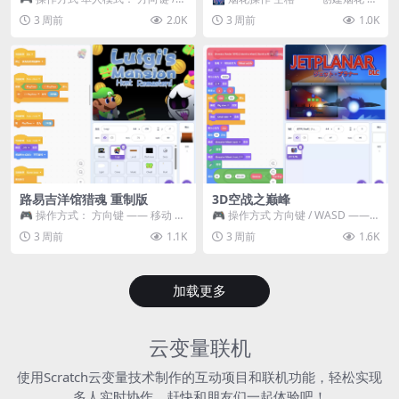
WASD —— 移动 Z / K —— 抓...
~ 3 —— 切换烟花类型 普通烟花
3 周前
2.0K
3 周前
1.0K
嘶...
路易吉洋馆猎魂 重制版
3D空战之巅峰
🎮 操作方式： 方向键 —— 移动 &
🎮 操作方式 方向键 / WASD ——
跳跃 空格 —— 打开宝箱 将你...
移动 Z / K —— 射击 / 攻击...
3 周前
1.1K
3 周前
1.6K
加载更多
云变量联机
使用Scratch云变量技术制作的互动项目和联机功能，轻松实现
多人实时协作，赶快和朋友们一起体验吧！