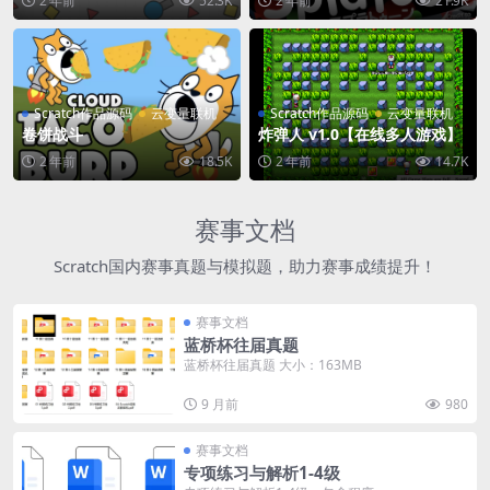
2 年前
52.3K
2 年前
21.9K
Scratch作品源码
云变量联机
Scratch作品源码
云变量联机
卷饼战斗
炸弹人 v1.0【在线多人游戏】
2 年前
18.5K
2 年前
14.7K
赛事文档
Scratch国内赛事真题与模拟题，助力赛事成绩提升！
赛事文档
蓝桥杯往届真题
蓝桥杯往届真题 大小：163MB
9 月前
980
赛事文档
专项练习与解析1-4级