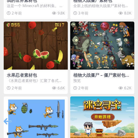
我的世界素材包
植物大战僵尸素材包
这是一个 Minecraft 的材料集。 操
全新上线的植物大战僵尸素材包，
作方法如下： 工具 → 右箭头 怪物...
内含48个精选资源，涵盖角色、场
2 年前
9.8K
3 年前
8.0K
景、音效等多样内容...
水果忍者素材包
植物大战僵尸 – 僵尸素材包
【可预览】
《水果忍者素材包》汇聚了各式鲜
预览
美诱人的水果图像与清脆悦耳的切
2 年前
6.6K
2 年前
6.2K
割音效，专为追求极致...