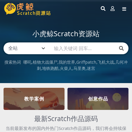
小虎鲸Scratch资源站
搜索热词
哪吒
植物大战僵尸
我的世界
Griffpatch
飞机大战
几何冲
刺
地铁跑酷
火柴人
马里奥
迷宫
教学案例
创意作品
最新Scratch作品源码
当前最新发布的国内外热门Scratch作品源码，我们将会持续保