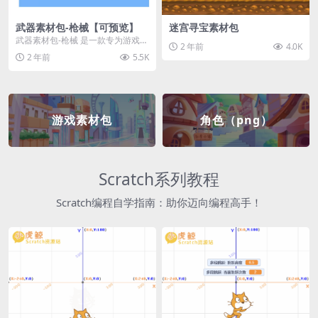
武器素材包-枪械【可预览】
迷宫寻宝素材包
武器素材包-枪械 是一款专为游戏开
2 年前
4.0K
发者和创作者设计的素材包，包含
2 年前
5.5K
多种高质量的枪械...
游戏素材包
角色（png）
Scratch系列教程
Scratch编程自学指南：助你迈向编程高手！