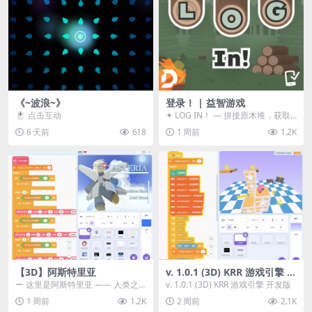
《~波浪~》
登录！ | 益智游戏
🖱️ 点击互动
✦ LOG IN！ — 拼接原木堆，获取
分数！ ᑕ☲◎ ᑕ☲◎ ᑕ☲◎ ᑕ☲◎ ...
6 天前
618
1 周前
1.2K
【3D】阿斯特里亚
v. 1.0.1 (3D) KRR 游戏引擎 开
发版
ー 这里是阿斯特里亚 —— 人类之
v. 1.0.1 (3D) KRR 游戏引擎 开发版
罪与未来希望交汇之地 📖 游戏简
1 周前
1.2K
2 周前
2.1K
介 《阿斯特里...