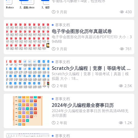
专项练习与解析1-4级，包含程序
9 月前
430
赛事文档
电子学会图形化历年真题试卷
电子学会图形化历年真题试卷PDF可打印 大小：3
94MB
9 月前
761
赛事文档
Scratch少儿编程 | 竞赛 | 等级考试 |
真题 | 模拟题
Scratch少儿编程 | 竞赛 | 等级考试 | 真题 | 模
拟题 大小：18...
2 年前
2.5K
赛事文档
2024年少儿编程最全赛事日历
2024年少儿编程最全赛事日历 附件高清4MB无
水印原图
2 年前
1.2K
赛事文档