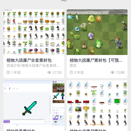
植物大战僵尸全套素材包
植物大战僵尸素材包【可预
览】
资源介绍 植物大战僵尸全套素材
预览
包，包含227个丰富多样的素材，
1 年前
27.2K
2 年前
13.8K
涵盖角色、背景、动...