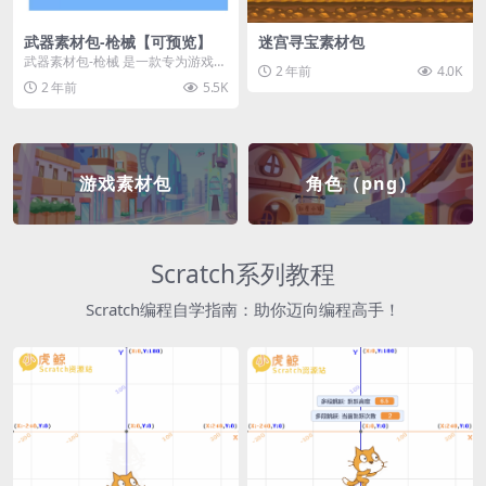
武器素材包-枪械【可预览】
迷宫寻宝素材包
武器素材包-枪械 是一款专为游戏开
2 年前
4.0K
发者和创作者设计的素材包，包含
2 年前
5.5K
多种高质量的枪械...
游戏素材包
角色（png）
Scratch系列教程
Scratch编程自学指南：助你迈向编程高手！