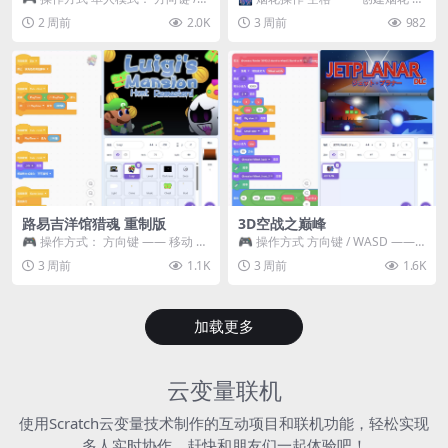
WASD —— 移动 Z / K —— 抓...
~ 3 —— 切换烟花类型 普通烟花
2 周前
2.0K
3 周前
982
嘶...
路易吉洋馆猎魂 重制版
3D空战之巅峰
🎮 操作方式： 方向键 —— 移动 &
🎮 操作方式 方向键 / WASD ——
跳跃 空格 —— 打开宝箱 将你...
移动 Z / K —— 射击 / 攻击...
3 周前
1.1K
3 周前
1.6K
加载更多
云变量联机
使用Scratch云变量技术制作的互动项目和联机功能，轻松实现
多人实时协作，赶快和朋友们一起体验吧！