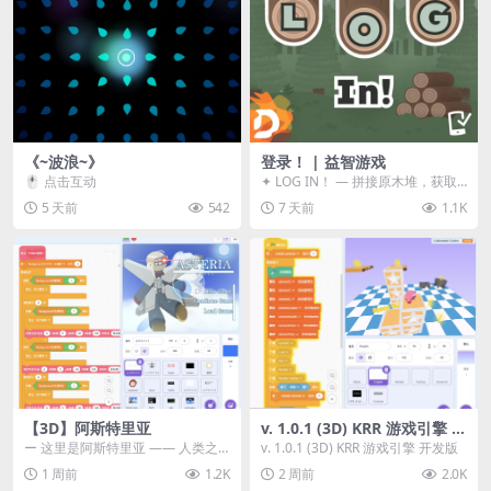
《~波浪~》
登录！ | 益智游戏
🖱️ 点击互动
✦ LOG IN！ — 拼接原木堆，获取
分数！ ᑕ☲◎ ᑕ☲◎ ᑕ☲◎ ᑕ☲◎ ...
5 天前
542
7 天前
1.1K
【3D】阿斯特里亚
v. 1.0.1 (3D) KRR 游戏引擎 开
发版
ー 这里是阿斯特里亚 —— 人类之
v. 1.0.1 (3D) KRR 游戏引擎 开发版
罪与未来希望交汇之地 📖 游戏简
1 周前
1.2K
2 周前
2.0K
介 《阿斯特里...