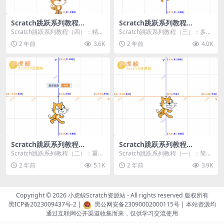
Scratch跳跃系列教程
Scratch跳跃系列教程
（四）：精准着陆
（三）：多段跳跃
Scratch跳跃系列教程（四）：精准
Scratch跳跃系列教程（三）：多段
着陆 作者：小虎鲸Scratch资源站
跳跃 作者：小虎鲸Scratch资源站
2 年前
3.6K
2 年前
4.0K
...
连...
Scratch跳跃系列教程
Scratch跳跃系列教程
（二）：重力跳跃
（一）：简单跳跃
Scratch跳跃系列教程（二）：重力
Scratch跳跃系列教程（一）：简单
跳跃 作者：小虎鲸Scratch资源站
跳跃 作者：小虎鲸Scratch资源站
2 年前
5.1K
2 年前
3.9K
按...
按...
Copyright © 2026
小虎鲸Scratch资源站
- All rights reserved 版权所有
黑ICP备2023009437号-2
|
黑公网安备23090002000115号
| 本站资源均
通过互联网公开渠道收集而来，仅供学习交流使用