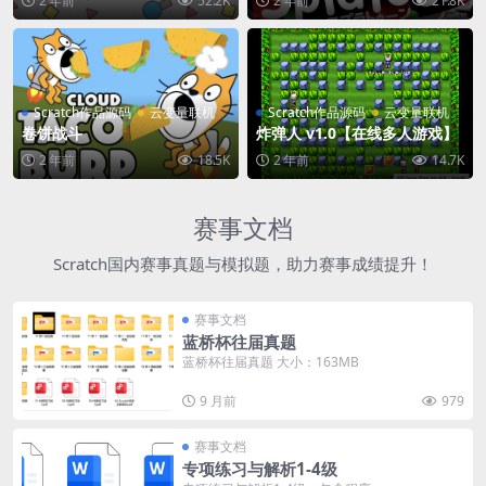
2 年前
52.2K
2 年前
21.8K
Scratch作品源码
云变量联机
Scratch作品源码
云变量联机
卷饼战斗
炸弹人 v1.0【在线多人游戏】
2 年前
18.5K
2 年前
14.7K
赛事文档
Scratch国内赛事真题与模拟题，助力赛事成绩提升！
赛事文档
蓝桥杯往届真题
蓝桥杯往届真题 大小：163MB
9 月前
979
赛事文档
专项练习与解析1-4级