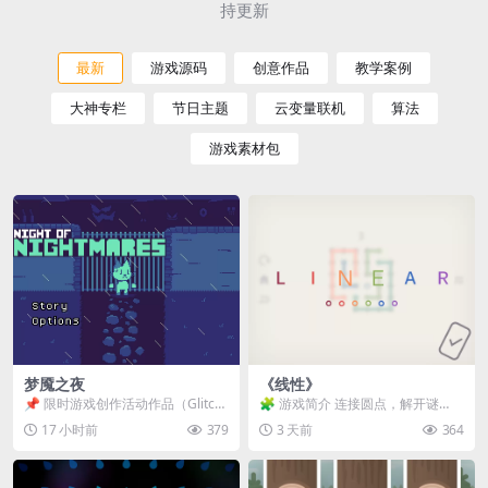
持更新
最新
游戏源码
创意作品
教学案例
大神专栏
节日主题
云变量联机
算法
游戏素材包
梦魇之夜
《线性》
📌 限时游戏创作活动作品（Glitch
🧩 游戏简介 连接圆点，解开谜
Game Jam） 📖 故事背景 怪物四...
题。 ⚠️ 重要提示 所有关卡均可通
17 小时前
379
3 天前
364
关，请确保使用...