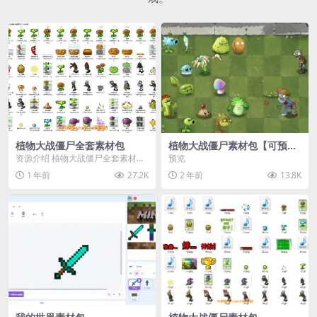
植物大战僵尸全套素材包
植物大战僵尸素材包【可预
览】
资源介绍 植物大战僵尸全套素材
预览
包，包含227个丰富多样的素材，
1 年前
27.2K
2 年前
13.8K
涵盖角色、背景、动...