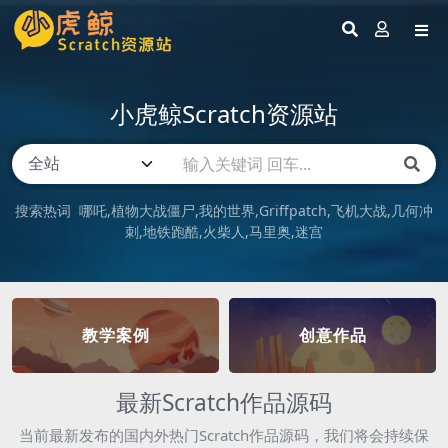
小虎鲸Scratch资源站
搜索热词
哪吒
植物大战僵尸
我的世界
Griffpatch
飞机大战
几何冲
刺
地铁跑酷
火柴人
马里奥
迷宫
教学案例
创意作品
最新Scratch作品源码
当前最新发布的国内外热门Scratch作品源码，我们将会持续保