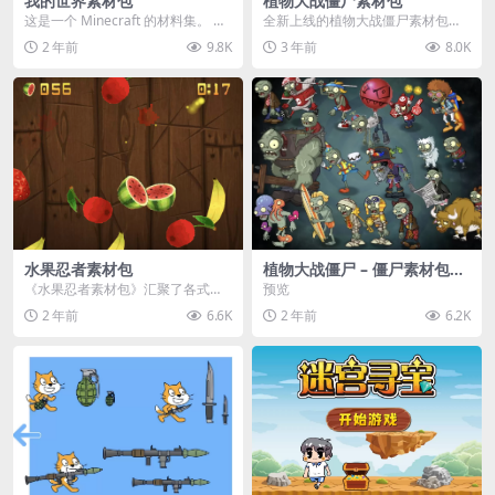
我的世界素材包
植物大战僵尸素材包
这是一个 Minecraft 的材料集。 操
全新上线的植物大战僵尸素材包，
作方法如下： 工具 → 右箭头 怪物...
内含48个精选资源，涵盖角色、场
2 年前
9.8K
3 年前
8.0K
景、音效等多样内容...
水果忍者素材包
植物大战僵尸 – 僵尸素材包
【可预览】
《水果忍者素材包》汇聚了各式鲜
预览
美诱人的水果图像与清脆悦耳的切
2 年前
6.6K
2 年前
6.2K
割音效，专为追求极致...