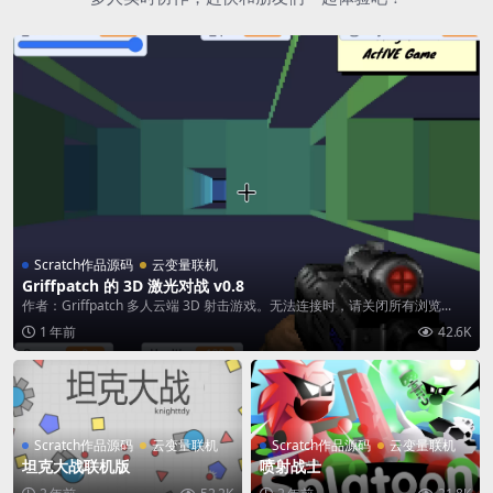
Scratch作品源码
云变量联机
Griffpatch 的 3D 激光对战 v0.8
作者：Griffpatch 多人云端 3D 射击游戏。无法连接时，请关闭所有浏览...
1 年前
42.6K
Scratch作品源码
云变量联机
Scratch作品源码
云变量联机
坦克大战联机版
喷射战士