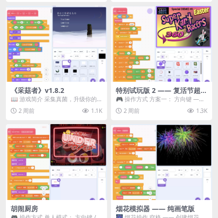
《采菇者》v1.8.2
特别试玩版 2 —— 复活节超级
卡丁车赛
📖 游戏简介 采集真菌，升级你的
🎮 操作方式 方案一： 方向键 ——
机体，并前往未知领域探索。 这是
移动 Z —— 跳跃 / 漂移 方案二： ...
2 周前
1.1K
2 周前
1.3K
一款静谧的探索冒...
胡闹厨房
烟花模拟器 —— 纯画笔版
🎮 操作方式 单人模式： 方向键 /
🎆 烟花操作 空格 —— 创建烟花 1