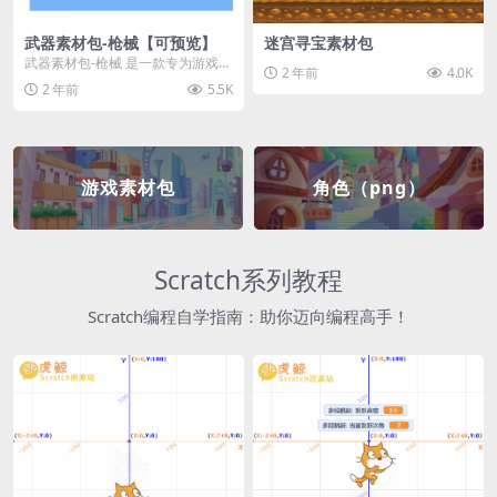
武器素材包-枪械【可预览】
迷宫寻宝素材包
武器素材包-枪械 是一款专为游戏开
2 年前
4.0K
发者和创作者设计的素材包，包含
2 年前
5.5K
多种高质量的枪械...
游戏素材包
角色（png）
Scratch系列教程
Scratch编程自学指南：助你迈向编程高手！