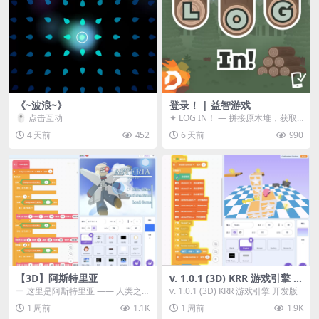
《~波浪~》
登录！ | 益智游戏
🖱️ 点击互动
✦ LOG IN！ — 拼接原木堆，获取
分数！ ᑕ☲◎ ᑕ☲◎ ᑕ☲◎ ᑕ☲◎ ...
4 天前
452
6 天前
990
【3D】阿斯特里亚
v. 1.0.1 (3D) KRR 游戏引擎 开
发版
ー 这里是阿斯特里亚 —— 人类之
v. 1.0.1 (3D) KRR 游戏引擎 开发版
罪与未来希望交汇之地 📖 游戏简
1 周前
1.1K
1 周前
1.9K
介 《阿斯特里...