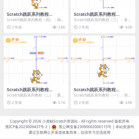
Scratch跳跃系列教程
Scratch跳跃系列教程
（四）：精准着陆
（三）：多段跳跃
Scratch跳跃系列教程（四）：精准
Scratch跳跃系列教程（三）：多段
着陆 作者：小虎鲸Scratch资源站
跳跃 作者：小虎鲸Scratch资源站
2 年前
3.6K
2 年前
4.0K
...
连...
Scratch跳跃系列教程
Scratch跳跃系列教程
（二）：重力跳跃
（一）：简单跳跃
Scratch跳跃系列教程（二）：重力
Scratch跳跃系列教程（一）：简单
跳跃 作者：小虎鲸Scratch资源站
跳跃 作者：小虎鲸Scratch资源站
2 年前
5.1K
2 年前
3.9K
按...
按...
Copyright © 2026
小虎鲸Scratch资源站
- All rights reserved 版权所有
黑ICP备2023009437号-2
|
黑公网安备23090002000115号
| 本站资源均
通过互联网公开渠道收集而来，仅供学习交流使用