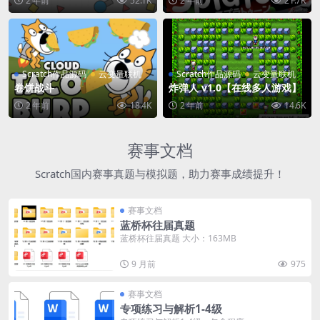
2 年前
52.1K
2 年前
21.7K
Scratch作品源码
云变量联机
Scratch作品源码
云变量联机
卷饼战斗
炸弹人 v1.0【在线多人游戏】
2 年前
18.4K
2 年前
14.6K
赛事文档
Scratch国内赛事真题与模拟题，助力赛事成绩提升！
赛事文档
蓝桥杯往届真题
蓝桥杯往届真题 大小：163MB
9 月前
975
赛事文档
专项练习与解析1-4级