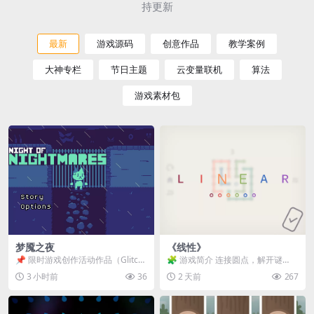
持更新
最新
游戏源码
创意作品
教学案例
大神专栏
节日主题
云变量联机
算法
游戏素材包
梦魇之夜
《线性》
📌 限时游戏创作活动作品（Glitch
🧩 游戏简介 连接圆点，解开谜
Game Jam） 📖 故事背景 怪物四...
题。 ⚠️ 重要提示 所有关卡均可通
3 小时前
36
2 天前
267
关，请确保使用...