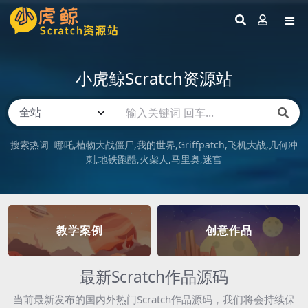
小虎鲸Scratch资源站
搜索热词
哪吒
植物大战僵尸
我的世界
Griffpatch
飞机大战
几何冲
刺
地铁跑酷
火柴人
马里奥
迷宫
教学案例
创意作品
最新Scratch作品源码
当前最新发布的国内外热门Scratch作品源码，我们将会持续保