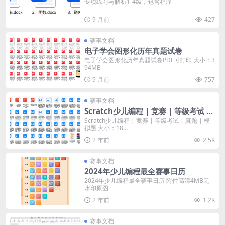
专项练习与解析1-4级，包含程序
9 月前
427
赛事文档
电子学会图形化历年真题试卷
电子学会图形化历年真题试卷PDF可打印 大小：3
94MB
9 月前
757
赛事文档
Scratch少儿编程 | 竞赛 | 等级考试 |
真题 | 模拟题
Scratch少儿编程 | 竞赛 | 等级考试 | 真题 | 模
拟题 大小：18...
2 年前
2.5K
赛事文档
2024年少儿编程最全赛事日历
2024年少儿编程最全赛事日历 附件高清4MB无
水印原图
2 年前
1.2K
赛事文档