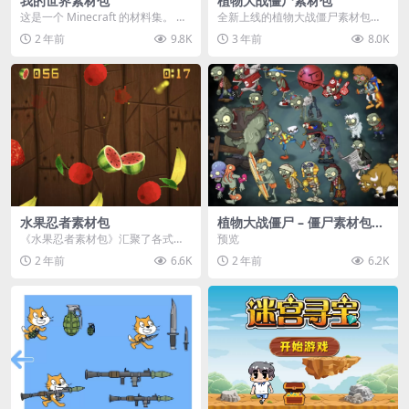
我的世界素材包
植物大战僵尸素材包
这是一个 Minecraft 的材料集。 操
全新上线的植物大战僵尸素材包，
作方法如下： 工具 → 右箭头 怪物...
内含48个精选资源，涵盖角色、场
2 年前
9.8K
3 年前
8.0K
景、音效等多样内容...
水果忍者素材包
植物大战僵尸 – 僵尸素材包
【可预览】
《水果忍者素材包》汇聚了各式鲜
预览
美诱人的水果图像与清脆悦耳的切
2 年前
6.6K
2 年前
6.2K
割音效，专为追求极致...