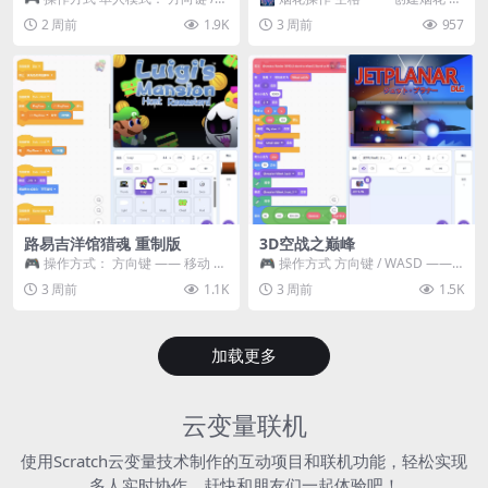
WASD —— 移动 Z / K —— 抓...
~ 3 —— 切换烟花类型 普通烟花
2 周前
1.9K
3 周前
957
嘶...
路易吉洋馆猎魂 重制版
3D空战之巅峰
🎮 操作方式： 方向键 —— 移动 &
🎮 操作方式 方向键 / WASD ——
跳跃 空格 —— 打开宝箱 将你...
移动 Z / K —— 射击 / 攻击...
3 周前
1.1K
3 周前
1.5K
加载更多
云变量联机
使用Scratch云变量技术制作的互动项目和联机功能，轻松实现
多人实时协作，赶快和朋友们一起体验吧！