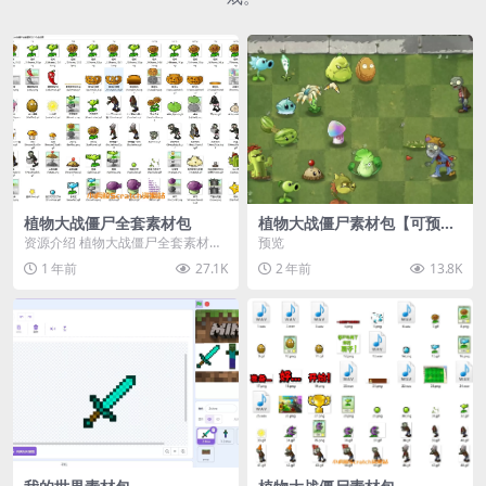
植物大战僵尸全套素材包
植物大战僵尸素材包【可预
览】
资源介绍 植物大战僵尸全套素材
预览
包，包含227个丰富多样的素材，
1 年前
27.1K
2 年前
13.8K
涵盖角色、背景、动...