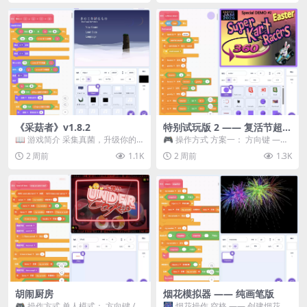
《采菇者》v1.8.2
特别试玩版 2 —— 复活节超级
卡丁车赛
📖 游戏简介 采集真菌，升级你的
🎮 操作方式 方案一： 方向键 ——
机体，并前往未知领域探索。 这是
移动 Z —— 跳跃 / 漂移 方案二： ...
2 周前
1.1K
2 周前
1.3K
一款静谧的探索冒...
胡闹厨房
烟花模拟器 —— 纯画笔版
🎮 操作方式 单人模式： 方向键 /
🎆 烟花操作 空格 —— 创建烟花 1