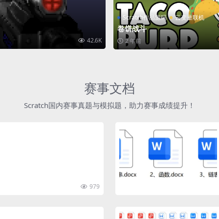
Scratch作品源码
云变量联机
卷饼战斗
42.6K
2 年前
赛事文档
Scratch国内赛事真题与模拟题，助力赛事成绩提升！
979