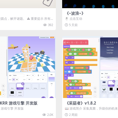
《~波浪~》
接圆点，解开谜题。 ⚠️ 重要提示 所有
🖱️ 点击互动
确保使用...
392
5 天前
3D) KRR 游戏引擎 开发版
《采菇者》v1.8.2
 KRR 游戏引擎 开发版
📖 游戏简介 采集真菌，升级你的机
域探索。 这是一款静谧的探索冒...
2.0K
2 周前