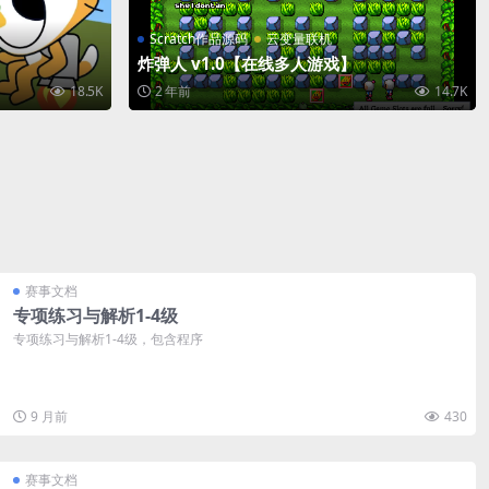
Scratch作品源码
云变量联机
炸弹人 v1.0【在线多人游戏】
18.5K
2 年前
14.7K
赛事文档
专项练习与解析1-4级
专项练习与解析1-4级，包含程序
9 月前
430
赛事文档