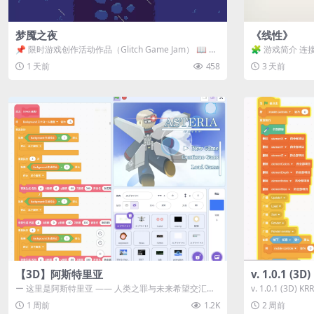
梦魇之夜
《线性》
📌 限时游戏创作活动作品（Glitch Game Jam） 📖 故
🧩 游戏简介 连
事背景 怪物四...
关卡均可通关，请
1 天前
458
3 天前
【3D】阿斯特里亚
v. 1.0.1 (
ー 这里是阿斯特里亚 —— 人类之罪与未来希望交汇之
v. 1.0.1 (3D)
地 📖 游戏简介 《阿斯特里...
1 周前
1.2K
2 周前