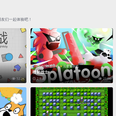
朋友们一起体验吧！
Scratch作品源码
云变量联机
喷射战士
52.2K
2 年前
21.8K