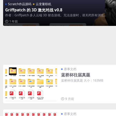
Scratch作品源码
云变量联机
Griffpatch 的 3D 激光对战 v0.8
作者：Griffpatch 多人云端 3D 射击游戏。无法连接时，请关闭所有浏览...
1 年前
赛事文档
蓝桥杯往届真题
蓝桥杯往届真题 大小：163MB
9 月前
赛事文档