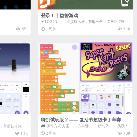
登录！ | 益智游戏
✦ LOG IN！ — 拼接原木堆，获取分数！ ᑕ☲◎ ᑕ☲◎
ᑕ☲◎ ᑕ☲◎ ...
560
1 周前
1.1K
特别试玩版 2 —— 复活节超级卡丁车赛
体，并前往未知领
🎮 操作方式 方案一： 方向键 —— 移动 Z —— 跳跃 /
漂移 方案二： ...
1.1K
2 周前
1.3K