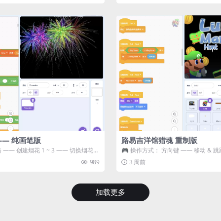
—— 纯画笔版
路易吉洋馆猎魂 重制版
 —— 创建烟花 1 ~ 3 —— 切换烟花类
🎮 操作方式： 方向键 —— 移动 & 跳
宝箱 将你...
989
3 周前
加载更多