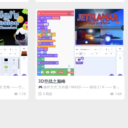
3D空战之巅峰
跃 空格 —— 打开
🎮 操作方式 方向键 / WASD —— 移动 Z / K —— 射击 /
攻击...
1.1K
3 周前
1.6K