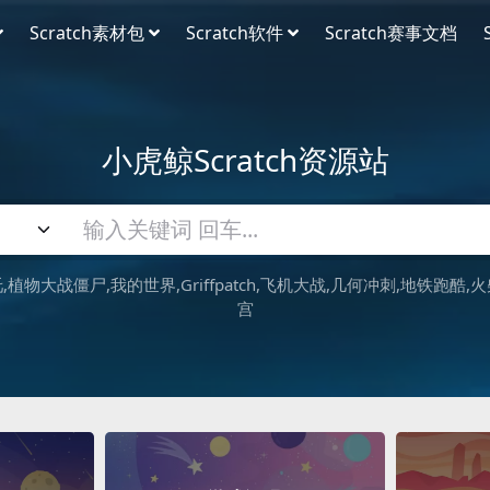
Scratch素材包
Scratch软件
Scratch赛事文档
小虎鲸Scratch资源站
吒
植物大战僵尸
我的世界
Griffpatch
飞机大战
几何冲刺
地铁跑酷
火
宫