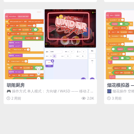
胡闹厨房
烟花模拟器 
🎮 操作方式 单人模式： 方向键 / WASD —— 移动 Z /
🎆 烟花操作 空格
K —— 抓...
型 普通烟花 嘶...
2 周前
2.0K
3 周前