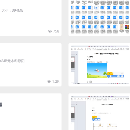
大小：394MB
758
清4MB无水印原图
1.2K
题