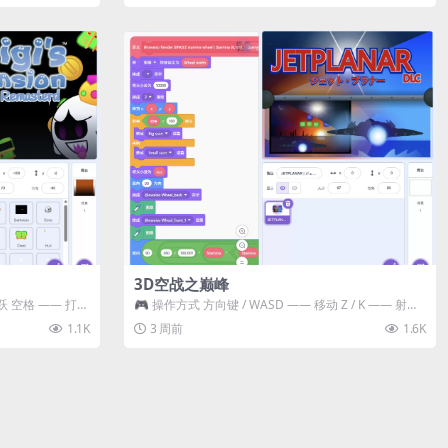
3D空战之巅峰
跃 空格 —— 打开
🎮 操作方式 方向键 / WASD —— 移动 Z / K —— 射击 /
攻击...
1.1K
3 周前
1.6K