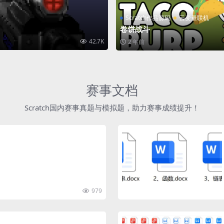
Scratch作品源码
云变量联机
卷饼战斗
42.7K
2 年前
赛事文档
Scratch国内赛事真题与模拟题，助力赛事成绩提升！
979