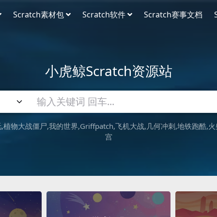
Scratch素材包
Scratch软件
Scratch赛事文档
小虎鲸Scratch资源站
吒
植物大战僵尸
我的世界
Griffpatch
飞机大战
几何冲刺
地铁跑酷
火
宫