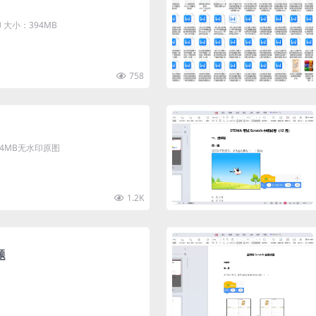
大小：394MB
758
清4MB无水印原图
1.2K
题