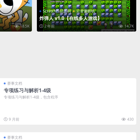
Scratch作品源码
云变量联机
炸弹人 v1.0【在线多人游戏】
18.5K
2 年前
14.7K
赛事文档
专项练习与解析1-4级
专项练习与解析1-4级，包含程序
9 月前
430
赛事文档