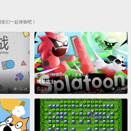
朋友们一起体验吧！
Scratch作品源码
云变量联机
喷射战士
52.2K
2 年前
21.8K