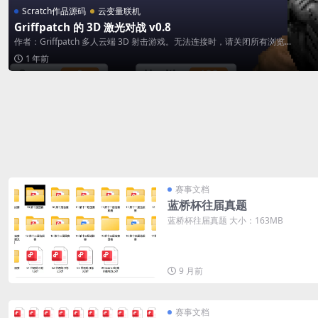
Scratch作品源码
云变量联机
Griffpatch 的 3D 激光对战 v0.8
作者：Griffpatch 多人云端 3D 射击游戏。无法连接时，请关闭所有浏览...
1 年前
赛事文档
蓝桥杯往届真题
蓝桥杯往届真题 大小：163MB
9 月前
赛事文档