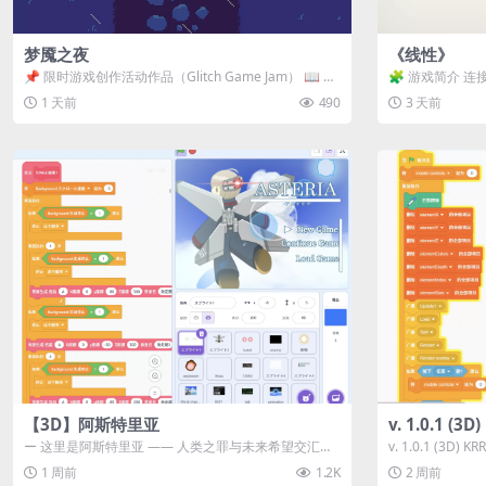
梦魇之夜
《线性》
📌 限时游戏创作活动作品（Glitch Game Jam） 📖 故
🧩 游戏简介 连
事背景 怪物四...
关卡均可通关，请
1 天前
490
3 天前
【3D】阿斯特里亚
v. 1.0.1 (
ー 这里是阿斯特里亚 —— 人类之罪与未来希望交汇之
v. 1.0.1 (3D)
地 📖 游戏简介 《阿斯特里...
1 周前
1.2K
2 周前