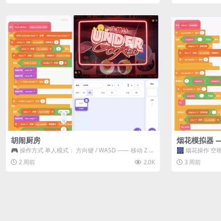
胡闹厨房
烟花模拟器 
🎮 操作方式 单人模式： 方向键 / WASD —— 移动 Z /
🎆 烟花操作 空格
K —— 抓...
型 普通烟花 嘶...
2 周前
2.0K
3 周前