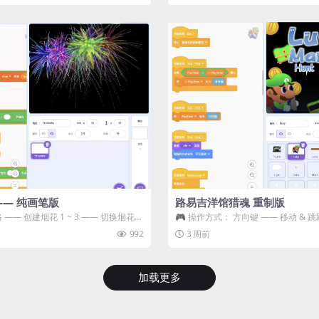
—— 纯画笔版
路易吉洋馆猎魂 重制版
 —— 创建烟花 1 ~ 3 —— 切换烟花类
🎮 操作方式： 方向键 —— 移动 & 跳
宝箱 将你...
992
3 周前
加载更多