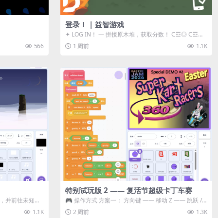
登录！ | 益智游戏
✦ LOG IN！ — 拼接原木堆，获取分数！ ᑕ☲◎ ᑕ☲◎
ᑕ☲◎ ᑕ☲◎ ...
566
1 周前
1.1K
特别试玩版 2 —— 复活节超级卡丁车赛
体，并前往未知领
🎮 操作方式 方案一： 方向键 —— 移动 Z —— 跳跃 /
漂移 方案二： ...
1.1K
2 周前
1.3K