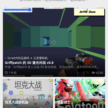
Scratch作品源码
云变量联机
Griffpatch 的 3D 激光对战 v0.8
作者：Griffpatch 多人云端 3D 射击游戏。无法连接时，请关闭所有浏览...
1 年前
42.6K
Scratch作品源码
云变量联机
Scratch作品源码
云变量联机
坦克大战联机版
喷射战士