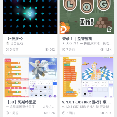
《~波浪~》
登录！ | 益智游戏
🖱️ 点击互动
✦ LOG IN！ — 拼接原木堆，获取
分数！ ᑕ☲◎ ᑕ☲◎ ᑕ☲◎ ᑕ☲◎ ...
5 天前
542
7 天前
1.1K
【3D】阿斯特里亚
v. 1.0.1 (3D) KRR 游戏引擎 开
发版
ー 这里是阿斯特里亚 —— 人类之
v. 1.0.1 (3D) KRR 游戏引擎 开发版
罪与未来希望交汇之地 📖 游戏简
1 周前
1.2K
2 周前
2.0K
介 《阿斯特里...