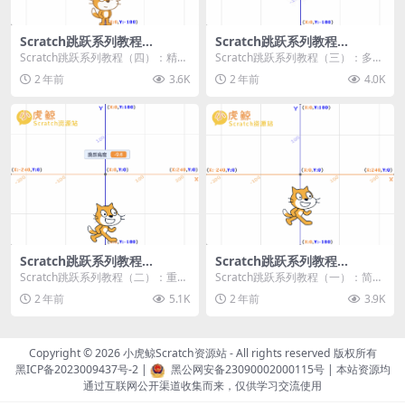
Scratch跳跃系列教程
Scratch跳跃系列教程
（四）：精准着陆
（三）：多段跳跃
Scratch跳跃系列教程（四）：精准
Scratch跳跃系列教程（三）：多段
着陆 作者：小虎鲸Scratch资源站
跳跃 作者：小虎鲸Scratch资源站
2 年前
3.6K
2 年前
4.0K
...
连...
Scratch跳跃系列教程
Scratch跳跃系列教程
（二）：重力跳跃
（一）：简单跳跃
Scratch跳跃系列教程（二）：重力
Scratch跳跃系列教程（一）：简单
跳跃 作者：小虎鲸Scratch资源站
跳跃 作者：小虎鲸Scratch资源站
2 年前
5.1K
2 年前
3.9K
按...
按...
Copyright © 2026
小虎鲸Scratch资源站
- All rights reserved 版权所有
黑ICP备2023009437号-2
|
黑公网安备23090002000115号
| 本站资源均
通过互联网公开渠道收集而来，仅供学习交流使用