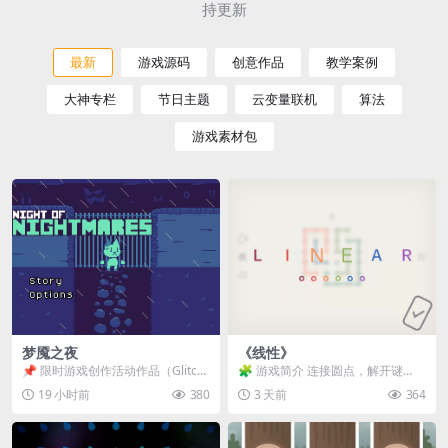
持更新
最新
游戏源码
创意作品
教学案例
大神专栏
节日主题
云变量联机
算法
游戏素材包
梦魇之夜
《线性》
📌 限时游戏创作活动作品（Glitch
🧩 游戏简介 连接圆点，解开谜
Game Jam） 📖 故事背景 怪物四...
题。 ⚠️ 重要提示 所有关卡均可通
19 小时前
380
3 天前
364
关，请确保使用...