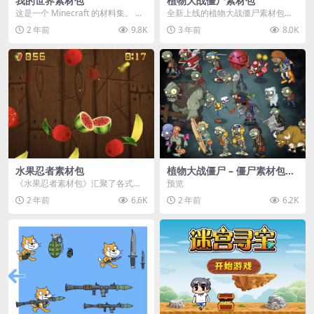
我的世界素材包
植物大战僵尸素材包
这是一个 Minecraft 的材料集。 操
全新上线的植物大战僵尸素材包，
作方法如下： 工具 → 右箭头 怪物...
内含48个精选资源，涵盖角色、场
2 年前
9.8K
3 年前
8.0K
景、音效等多样内容...
水果忍者素材包
植物大战僵尸 – 僵尸素材包
【可预览】
《水果忍者素材包》汇聚了各式鲜
预览
美诱人的水果图像与清脆悦耳的切
2 年前
6.6K
2 年前
6.2K
割音效，专为追求极致...