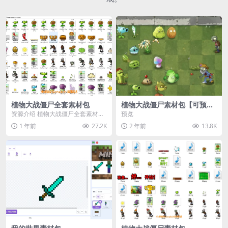
植物大战僵尸全套素材包
植物大战僵尸素材包【可预
览】
资源介绍 植物大战僵尸全套素材
预览
包，包含227个丰富多样的素材，
1 年前
27.2K
2 年前
13.8K
涵盖角色、背景、动...