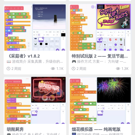
《采菇者》v1.8.2
特别试玩版 2 —— 复活节超级
卡丁车赛
📖 游戏简介 采集真菌，升级你的
🎮 操作方式 方案一： 方向键 ——
机体，并前往未知领域探索。 这是
移动 Z —— 跳跃 / 漂移 方案二： ...
2 周前
1.1K
2 周前
1.3K
一款静谧的探索冒...
胡闹厨房
烟花模拟器 —— 纯画笔版
🎮 操作方式 单人模式： 方向键 /
🎆 烟花操作 空格 —— 创建烟花 1