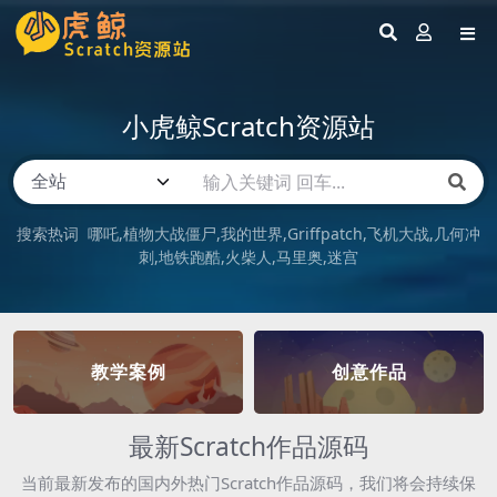
小虎鲸Scratch资源站
搜索热词
哪吒
植物大战僵尸
我的世界
Griffpatch
飞机大战
几何冲
刺
地铁跑酷
火柴人
马里奥
迷宫
教学案例
创意作品
最新Scratch作品源码
当前最新发布的国内外热门Scratch作品源码，我们将会持续保