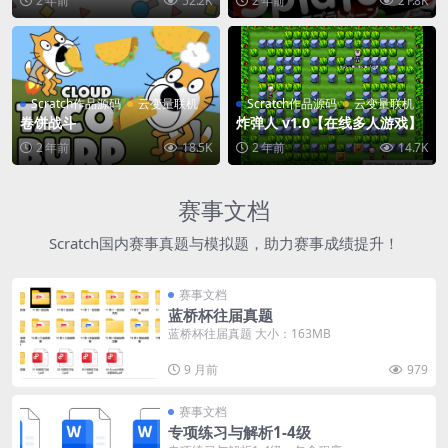
2 年前
52.2K
2 年前
21.8K
Scratch作品源码
云变量联机
Scratch作品源码
云变量联机
卷饼战斗
炸弹人 v1.0【在线多人游戏】
2 年前
18.5K
2 年前
14.7K
赛事文档
Scratch国内赛事真题与模拟题，助力赛事成绩提升！
赛事文档
蓝桥杯往届真题
蓝桥杯往届真题 大小：163MB
9 月前
979
赛事文档
专项练习与解析1-4级