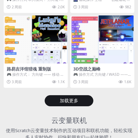
WASD —— 移动 Z / K —— 抓...
~ 3 —— 切换烟花类型 普通烟花
2 周前
2.0K
3 周前
982
嘶...
路易吉洋馆猎魂 重制版
3D空战之巅峰
🎮 操作方式： 方向键 —— 移动 &
🎮 操作方式 方向键 / WASD ——
跳跃 空格 —— 打开宝箱 将你...
移动 Z / K —— 射击 / 攻击...
3 周前
1.1K
3 周前
1.6K
加载更多
云变量联机
使用Scratch云变量技术制作的互动项目和联机功能，轻松实现
多人实时协作，赶快和朋友们一起体验吧！