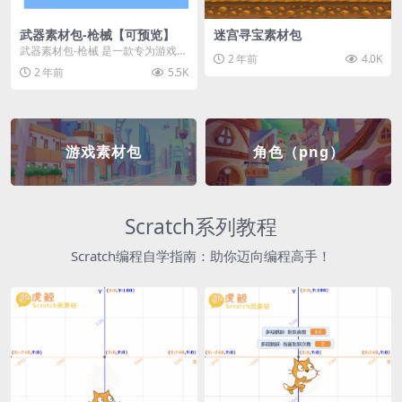
武器素材包-枪械【可预览】
迷宫寻宝素材包
武器素材包-枪械 是一款专为游戏开
2 年前
4.0K
发者和创作者设计的素材包，包含
2 年前
5.5K
多种高质量的枪械...
游戏素材包
角色（png）
Scratch系列教程
Scratch编程自学指南：助你迈向编程高手！