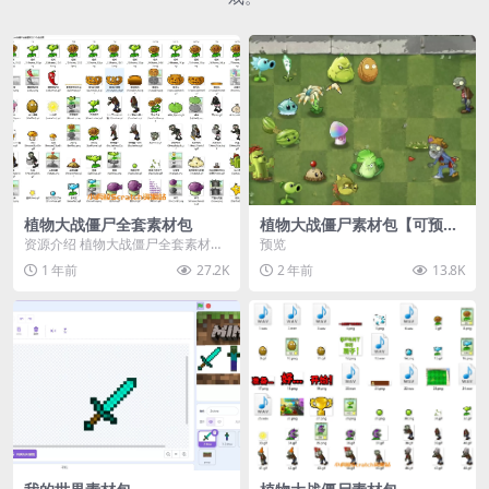
植物大战僵尸全套素材包
植物大战僵尸素材包【可预
览】
资源介绍 植物大战僵尸全套素材
预览
包，包含227个丰富多样的素材，
1 年前
27.2K
2 年前
13.8K
涵盖角色、背景、动...