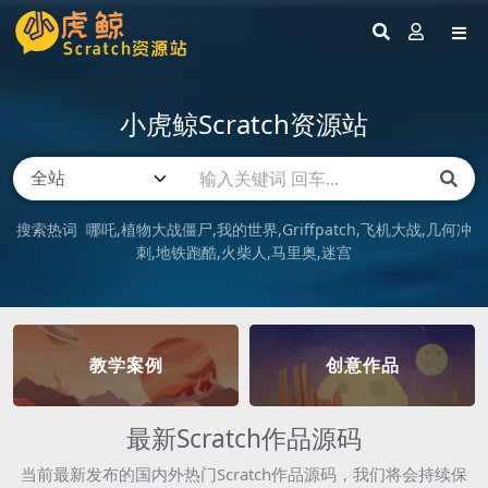
小虎鲸Scratch资源站
搜索热词
哪吒
植物大战僵尸
我的世界
Griffpatch
飞机大战
几何冲
刺
地铁跑酷
火柴人
马里奥
迷宫
教学案例
创意作品
最新Scratch作品源码
当前最新发布的国内外热门Scratch作品源码，我们将会持续保