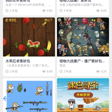
我的世界素材包
植物大战僵尸素材包
这是一个 Minecraft 的材料集。 操
全新上线的植物大战僵尸素材包，
作方法如下： 工具 → 右箭头 怪物...
内含48个精选资源，涵盖角色、场
2 年前
9.8K
3 年前
8.0K
景、音效等多样内容...
水果忍者素材包
植物大战僵尸 – 僵尸素材包
【可预览】
《水果忍者素材包》汇聚了各式鲜
预览
美诱人的水果图像与清脆悦耳的切
2 年前
6.6K
2 年前
6.2K
割音效，专为追求极致...