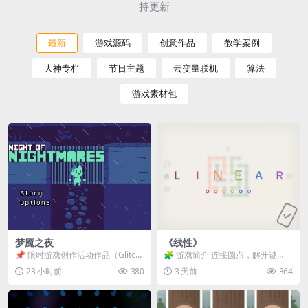
持更新
最新
游戏源码
创意作品
教学案例
大神专栏
节日主题
云变量联机
算法
游戏素材包
梦魇之夜
《线性》
📌 限时游戏创作活动作品（Glitch
🧩 游戏简介 连接圆点，解开谜
Game Jam） 📖 故事背景 怪物四...
题。 ⚠️ 重要提示 所有关卡均可通
23 小时前
380
3 天前
364
关，请确保使用...