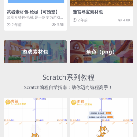
武器素材包-枪械【可预览】
迷宫寻宝素材包
武器素材包-枪械 是一款专为游戏开
2 年前
4.0K
发者和创作者设计的素材包，包含
2 年前
5.5K
多种高质量的枪械...
游戏素材包
角色（png）
Scratch系列教程
Scratch编程自学指南：助你迈向编程高手！