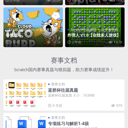
2 年前
52.2K
2 年前
21.8K
Scratch作品源码
云变量联机
Scratch作品源码
云变量联机
卷饼战斗
炸弹人 v1.0【在线多人游戏】
2 年前
18.5K
2 年前
14.7K
赛事文档
Scratch国内赛事真题与模拟题，助力赛事成绩提升！
赛事文档
蓝桥杯往届真题
蓝桥杯往届真题 大小：163MB
9 月前
979
赛事文档
专项练习与解析1-4级