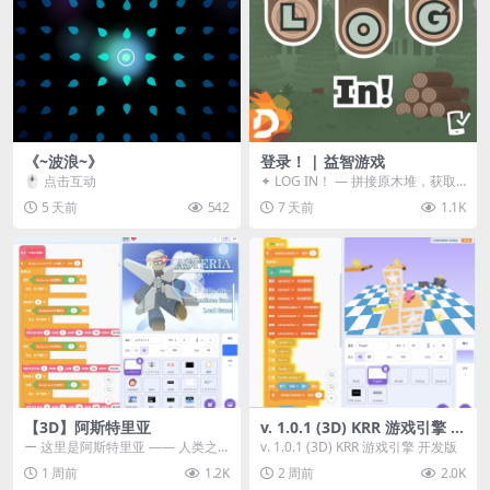
《~波浪~》
登录！ | 益智游戏
🖱️ 点击互动
✦ LOG IN！ — 拼接原木堆，获取
分数！ ᑕ☲◎ ᑕ☲◎ ᑕ☲◎ ᑕ☲◎ ...
5 天前
542
7 天前
1.1K
【3D】阿斯特里亚
v. 1.0.1 (3D) KRR 游戏引擎 开
发版
ー 这里是阿斯特里亚 —— 人类之
v. 1.0.1 (3D) KRR 游戏引擎 开发版
罪与未来希望交汇之地 📖 游戏简
1 周前
1.2K
2 周前
2.0K
介 《阿斯特里...