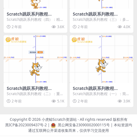
Scratch跳跃系列教程
Scratch跳跃系列教程
（四）：精准着陆
（三）：多段跳跃
Scratch跳跃系列教程（四）：精准
Scratch跳跃系列教程（三）：多段
着陆 作者：小虎鲸Scratch资源站
跳跃 作者：小虎鲸Scratch资源站
2 年前
3.6K
2 年前
4.0K
...
连...
Scratch跳跃系列教程
Scratch跳跃系列教程
（二）：重力跳跃
（一）：简单跳跃
Scratch跳跃系列教程（二）：重力
Scratch跳跃系列教程（一）：简单
跳跃 作者：小虎鲸Scratch资源站
跳跃 作者：小虎鲸Scratch资源站
2 年前
5.1K
2 年前
3.9K
按...
按...
Copyright © 2026
小虎鲸Scratch资源站
- All rights reserved 版权所有
黑ICP备2023009437号-2
|
黑公网安备23090002000115号
| 本站资源均
通过互联网公开渠道收集而来，仅供学习交流使用