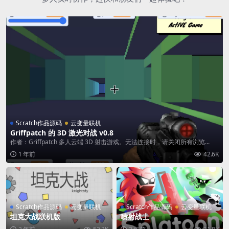
Scratch作品源码
云变量联机
Griffpatch 的 3D 激光对战 v0.8
作者：Griffpatch 多人云端 3D 射击游戏。无法连接时，请关闭所有浏览...
1 年前
42.6K
Scratch作品源码
云变量联机
Scratch作品源码
云变量联机
坦克大战联机版
喷射战士