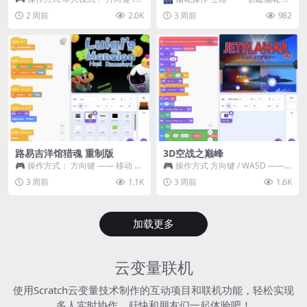
WASD —— 移动 Z / K —— 抓...
~ 3 —— 切换烟花类型 普通烟花
2 周前
2.0K
3 周前
982
嘶...
路易吉洋馆猎魂 重制版
3D空战之巅峰
🎮 操作方式： 方向键 —— 移动 &
🎮 操作方式 方向键 / WASD ——
跳跃 空格 —— 打开宝箱 将你...
移动 Z / K —— 射击 / 攻击...
3 周前
1.1K
3 周前
1.6K
加载更多
云变量联机
使用Scratch云变量技术制作的互动项目和联机功能，轻松实现
多人实时协作，赶快和朋友们一起体验吧！