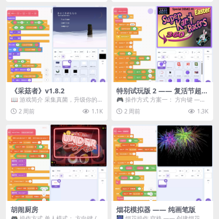
《采菇者》v1.8.2
特别试玩版 2 —— 复活节超级
卡丁车赛
📖 游戏简介 采集真菌，升级你的
🎮 操作方式 方案一： 方向键 ——
机体，并前往未知领域探索。 这是
移动 Z —— 跳跃 / 漂移 方案二： ...
2 周前
1.1K
2 周前
1.3K
一款静谧的探索冒...
胡闹厨房
烟花模拟器 —— 纯画笔版
🎮 操作方式 单人模式： 方向键 /
🎆 烟花操作 空格 —— 创建烟花 1