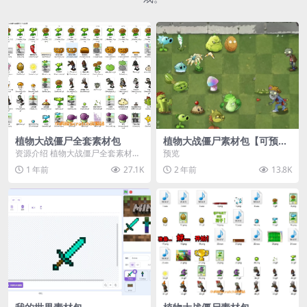
植物大战僵尸全套素材包
植物大战僵尸素材包【可预
览】
资源介绍 植物大战僵尸全套素材
预览
包，包含227个丰富多样的素材，
1 年前
27.1K
2 年前
13.8K
涵盖角色、背景、动...