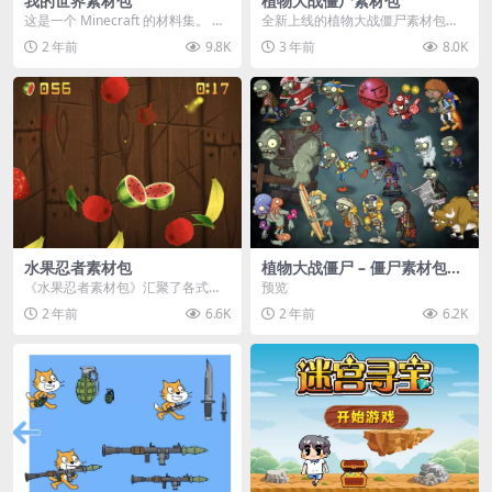
我的世界素材包
植物大战僵尸素材包
这是一个 Minecraft 的材料集。 操
全新上线的植物大战僵尸素材包，
作方法如下： 工具 → 右箭头 怪物...
内含48个精选资源，涵盖角色、场
2 年前
9.8K
3 年前
8.0K
景、音效等多样内容...
水果忍者素材包
植物大战僵尸 – 僵尸素材包
【可预览】
《水果忍者素材包》汇聚了各式鲜
预览
美诱人的水果图像与清脆悦耳的切
2 年前
6.6K
2 年前
6.2K
割音效，专为追求极致...