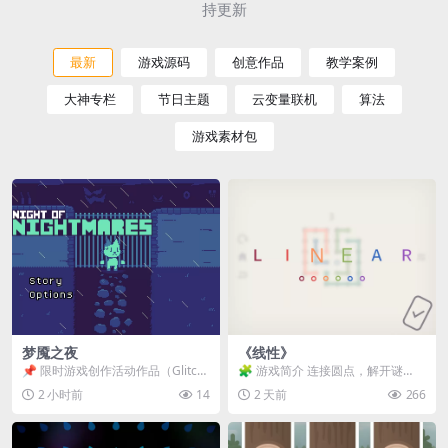
持更新
最新
游戏源码
创意作品
教学案例
大神专栏
节日主题
云变量联机
算法
游戏素材包
梦魇之夜
《线性》
📌 限时游戏创作活动作品（Glitch
🧩 游戏简介 连接圆点，解开谜
Game Jam） 📖 故事背景 怪物四...
题。 ⚠️ 重要提示 所有关卡均可通
2 小时前
14
2 天前
266
关，请确保使用...