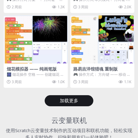
移动 Z —— 跳跃 / 漂移 方案二： ...
WASD —— 移动 Z / K —— 抓...
2 周前
1.3K
3 周前
2.0K
烟花模拟器 —— 纯画笔版
路易吉洋馆猎魂 重制版
🎆 烟花操作 空格 —— 创建烟花 1
🎮 操作方式： 方向键 —— 移动 &
~ 3 —— 切换烟花类型 普通烟花
跳跃 空格 —— 打开宝箱 将你...
3 周前
1.0K
3 周前
1.1K
嘶...
加载更多
云变量联机
使用Scratch云变量技术制作的互动项目和联机功能，轻松实现
多人实时协作，赶快和朋友们一起体验吧！