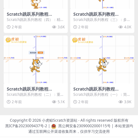
Scratch跳跃系列教程
Scratch跳跃系列教程
（四）：精准着陆
（三）：多段跳跃
Scratch跳跃系列教程（四）：精准
Scratch跳跃系列教程（三）：多段
着陆 作者：小虎鲸Scratch资源站
跳跃 作者：小虎鲸Scratch资源站
2 年前
3.6K
2 年前
4.0K
...
连...
Scratch跳跃系列教程
Scratch跳跃系列教程
（二）：重力跳跃
（一）：简单跳跃
Scratch跳跃系列教程（二）：重力
Scratch跳跃系列教程（一）：简单
跳跃 作者：小虎鲸Scratch资源站
跳跃 作者：小虎鲸Scratch资源站
2 年前
5.1K
2 年前
3.9K
按...
按...
Copyright © 2026
小虎鲸Scratch资源站
- All rights reserved 版权所有
黑ICP备2023009437号-2
|
黑公网安备23090002000115号
| 本站资源均
通过互联网公开渠道收集而来，仅供学习交流使用