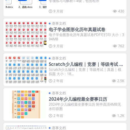
专项练习与解析1-4级，包含程序
9 月前
430
赛事文档
电子学会图形化历年真题试卷
电子学会图形化历年真题试卷PDF可打印 大小：3
94MB
9 月前
762
赛事文档
Scratch少儿编程 | 竞赛 | 等级考试 |
真题 | 模拟题
Scratch少儿编程 | 竞赛 | 等级考试 | 真题 | 模
拟题 大小：18...
2 年前
2.5K
赛事文档
2024年少儿编程最全赛事日历
2024年少儿编程最全赛事日历 附件高清4MB无
水印原图
2 年前
1.2K
赛事文档