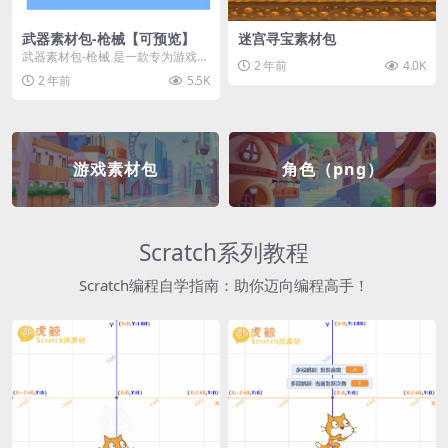
武器素材包-枪械【可预览】
迷宫寻宝素材包
武器素材包-枪械 是一款专为游戏开
2 年前
4.0K
发者和创作者设计的素材包，包含
2 年前
5.5K
多种高质量的枪械...
游戏素材包
角色（png）
Scratch系列教程
Scratch编程自学指南：助你迈向编程高手！