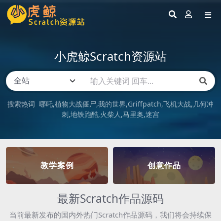
小虎鲸Scratch资源站
搜索热词
哪吒
植物大战僵尸
我的世界
Griffpatch
飞机大战
几何冲
刺
地铁跑酷
火柴人
马里奥
迷宫
教学案例
创意作品
最新Scratch作品源码
当前最新发布的国内外热门Scratch作品源码，我们将会持续保