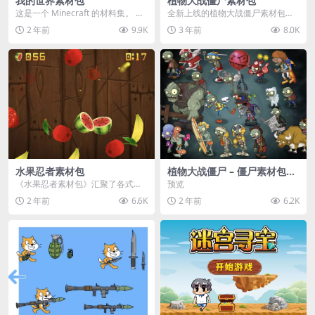
我的世界素材包
植物大战僵尸素材包
这是一个 Minecraft 的材料集。 操
全新上线的植物大战僵尸素材包，
作方法如下： 工具 → 右箭头 怪物...
内含48个精选资源，涵盖角色、场
2 年前
9.9K
3 年前
8.0K
景、音效等多样内容...
水果忍者素材包
植物大战僵尸 – 僵尸素材包
【可预览】
《水果忍者素材包》汇聚了各式鲜
预览
美诱人的水果图像与清脆悦耳的切
2 年前
6.6K
2 年前
6.2K
割音效，专为追求极致...