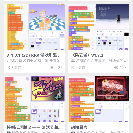
v. 1.0.1 (3D) KRR 游戏引擎 开
《采菇者》v1.8.2
发版
v. 1.0.1 (3D) KRR 游戏引擎 开发版
📖 游戏简介 采集真菌，升级你的
机体，并前往未知领域探索。 这是
2 周前
2.2K
2 周前
1.2K
一款静谧的探索冒...
特别试玩版 2 —— 复活节超级
胡闹厨房
卡丁车赛
🎮 操作方式 方案一： 方向键 ——
🎮 操作方式 单人模式： 方向键 /