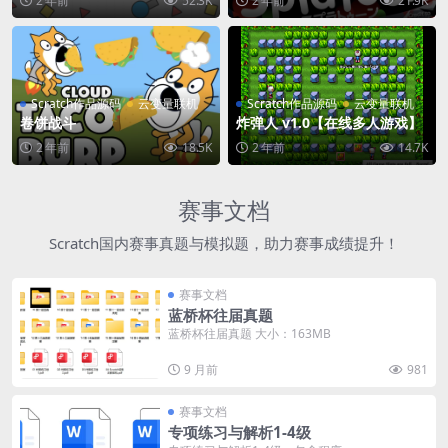
2 年前
52.3K
2 年前
21.9K
Scratch作品源码
云变量联机
Scratch作品源码
云变量联机
卷饼战斗
炸弹人 v1.0【在线多人游戏】
2 年前
18.5K
2 年前
14.7K
赛事文档
Scratch国内赛事真题与模拟题，助力赛事成绩提升！
赛事文档
蓝桥杯往届真题
蓝桥杯往届真题 大小：163MB
9 月前
981
赛事文档
专项练习与解析1-4级