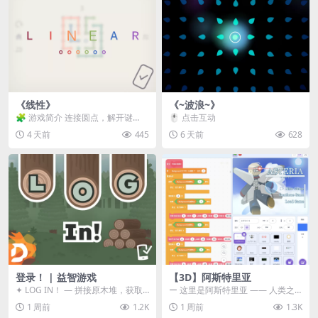
《线性》
《~波浪~》
🧩 游戏简介 连接圆点，解开谜
🖱️ 点击互动
题。 ⚠️ 重要提示 所有关卡均可通
4 天前
445
6 天前
628
关，请确保使用...
登录！ | 益智游戏
【3D】阿斯特里亚
✦ LOG IN！ — 拼接原木堆，获取
ー 这里是阿斯特里亚 —— 人类之
分数！ ᑕ☲◎ ᑕ☲◎ ᑕ☲◎ ᑕ☲◎ ...
罪与未来希望交汇之地 📖 游戏简
1 周前
1.2K
1 周前
1.3K
介 《阿斯特里...