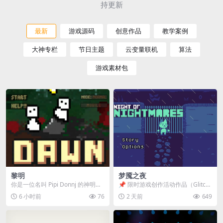
持更新
最新
游戏源码
创意作品
教学案例
大神专栏
节日主题
云变量联机
算法
游戏素材包
黎明
梦魇之夜
你是一位名叫 Pipi Donnj 的神明。
📌 限时游戏创作活动作品（Glitch
你的任务是保护一群白色小人。 点
Game Jam） 📖 故事背景 怪物四...
6 小时前
76
2 天前
649
击...