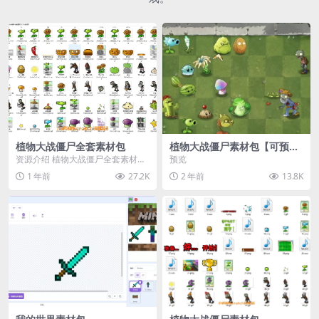
植物大战僵尸全套素材包
植物大战僵尸素材包【可预
览】
资源介绍 植物大战僵尸全套素材
预览
包，包含227个丰富多样的素材，
1 年前
27.2K
2 年前
13.8K
涵盖角色、背景、动...