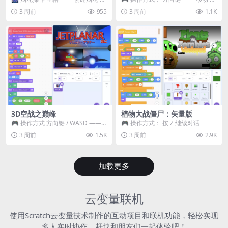
~ 3 —— 切换烟花类型 普通烟花
跳跃 空格 —— 打开宝箱 将你...
3 周前
955
3 周前
1.1K
嘶...
3D空战之巅峰
植物大战僵尸：矢量版
🎮 操作方式 方向键 / WASD ——
🎮 操作方式： 按 Z 继续对话
移动 Z / K —— 射击 / 攻击...
3 周前
1.5K
3 周前
2.9K
加载更多
云变量联机
使用Scratch云变量技术制作的互动项目和联机功能，轻松实现
多人实时协作，赶快和朋友们一起体验吧！