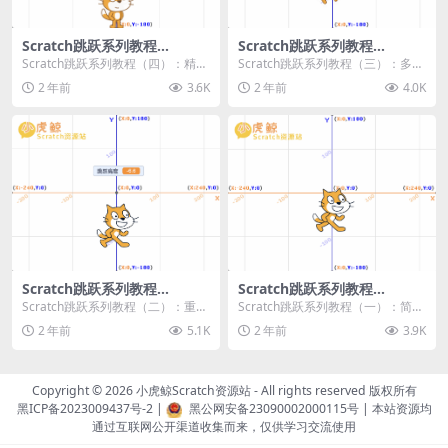
Scratch跳跃系列教程
Scratch跳跃系列教程
（四）：精准着陆
（三）：多段跳跃
Scratch跳跃系列教程（四）：精准
Scratch跳跃系列教程（三）：多段
着陆 作者：小虎鲸Scratch资源站
跳跃 作者：小虎鲸Scratch资源站
2 年前
3.6K
2 年前
4.0K
...
连...
Scratch跳跃系列教程
Scratch跳跃系列教程
（二）：重力跳跃
（一）：简单跳跃
Scratch跳跃系列教程（二）：重力
Scratch跳跃系列教程（一）：简单
跳跃 作者：小虎鲸Scratch资源站
跳跃 作者：小虎鲸Scratch资源站
2 年前
5.1K
2 年前
3.9K
按...
按...
Copyright © 2026
小虎鲸Scratch资源站
- All rights reserved 版权所有
黑ICP备2023009437号-2
|
黑公网安备23090002000115号
| 本站资源均
通过互联网公开渠道收集而来，仅供学习交流使用