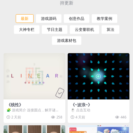
持更新
最新
游戏源码
创意作品
教学案例
大神专栏
节日主题
云变量联机
算法
游戏素材包
《线性》
《~波浪~》
🧩 游戏简介 连接圆点，解开谜
🖱️ 点击互动
题。 ⚠️ 重要提示 所有关卡均可通
2 天前
258
4 天前
446
关，请确保使用...