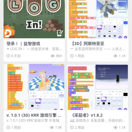
登录！ | 益智游戏
【3D】阿斯特里亚
✦ LOG IN！ — 拼接原木堆，获取
ー 这里是阿斯特里亚 —— 人类之
分数！ ᑕ☲◎ ᑕ☲◎ ᑕ☲◎ ᑕ☲◎ ...
罪与未来希望交汇之地 📖 游戏简
6 天前
969
1 周前
1.1K
介 《阿斯特里...
v. 1.0.1 (3D) KRR 游戏引擎 开
《采菇者》v1.8.2
发版
v. 1.0.1 (3D) KRR 游戏引擎 开发版
📖 游戏简介 采集真菌，升级你的
机体，并前往未知领域探索。 这是
1 周前
1.9K
2 周前
1.1K
一款静谧的探索冒...