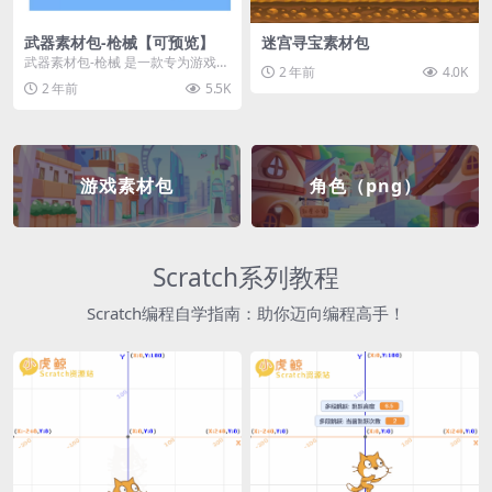
武器素材包-枪械【可预览】
迷宫寻宝素材包
武器素材包-枪械 是一款专为游戏开
2 年前
4.0K
发者和创作者设计的素材包，包含
2 年前
5.5K
多种高质量的枪械...
游戏素材包
角色（png）
Scratch系列教程
Scratch编程自学指南：助你迈向编程高手！