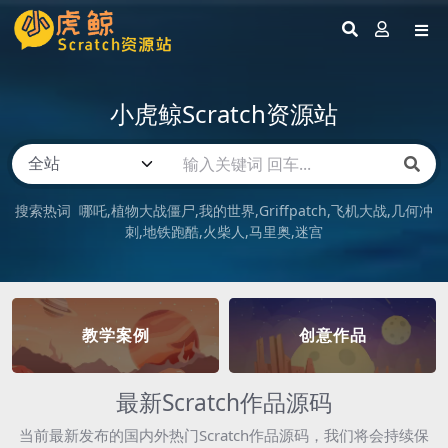
小虎鲸Scratch资源站
搜索热词
哪吒
植物大战僵尸
我的世界
Griffpatch
飞机大战
几何冲
刺
地铁跑酷
火柴人
马里奥
迷宫
教学案例
创意作品
最新Scratch作品源码
当前最新发布的国内外热门Scratch作品源码，我们将会持续保