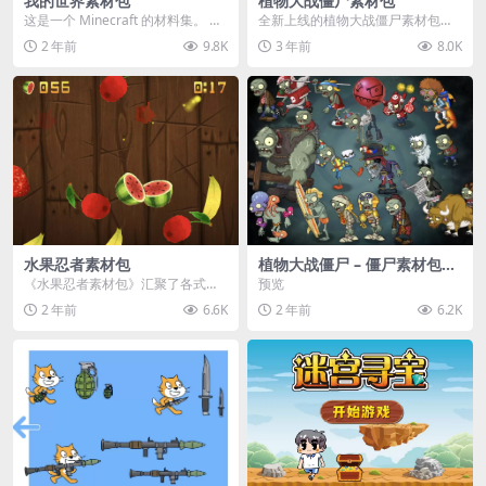
我的世界素材包
植物大战僵尸素材包
这是一个 Minecraft 的材料集。 操
全新上线的植物大战僵尸素材包，
作方法如下： 工具 → 右箭头 怪物...
内含48个精选资源，涵盖角色、场
2 年前
9.8K
3 年前
8.0K
景、音效等多样内容...
水果忍者素材包
植物大战僵尸 – 僵尸素材包
【可预览】
《水果忍者素材包》汇聚了各式鲜
预览
美诱人的水果图像与清脆悦耳的切
2 年前
6.6K
2 年前
6.2K
割音效，专为追求极致...