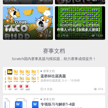
2 年前
52.1K
2 年前
21.7K
Scratch作品源码
云变量联机
Scratch作品源码
云变量联机
卷饼战斗
炸弹人 v1.0【在线多人游戏】
2 年前
18.4K
2 年前
14.6K
赛事文档
Scratch国内赛事真题与模拟题，助力赛事成绩提升！
赛事文档
蓝桥杯往届真题
蓝桥杯往届真题 大小：163MB
9 月前
974
赛事文档
专项练习与解析1-4级