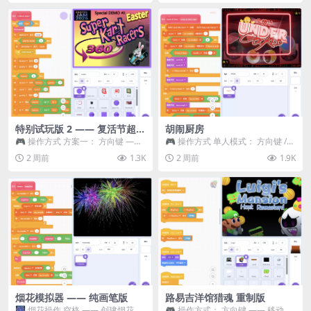
特别试玩版 2 —— 复活节超级
胡闹厨房
卡丁车赛
🎮 操作方式 方案一： 方向键 ——
🎮 操作方式 单人模式： 方向键 /
移动 Z —— 跳跃 / 漂移 方案二： ...
WASD —— 移动 Z / K —— 抓...
2 周前
1.3K
2 周前
1.9K
烟花模拟器 —— 纯画笔版
路易吉洋馆猎魂 重制版
🎆 烟花操作 空格 —— 创建烟花 1
🎮 操作方式： 方向键 —— 移动 &