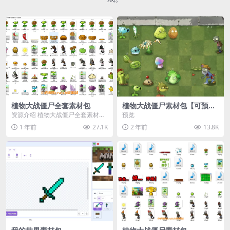
植物大战僵尸全套素材包
植物大战僵尸素材包【可预
览】
资源介绍 植物大战僵尸全套素材
预览
包，包含227个丰富多样的素材，
1 年前
27.1K
2 年前
13.8K
涵盖角色、背景、动...