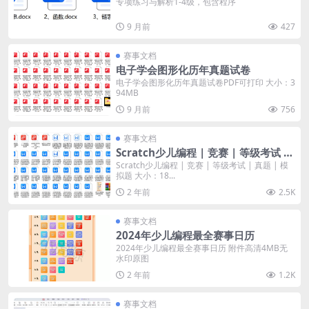
专项练习与解析1-4级，包含程序
9 月前
427
赛事文档
电子学会图形化历年真题试卷
电子学会图形化历年真题试卷PDF可打印 大小：3
94MB
9 月前
756
赛事文档
Scratch少儿编程 | 竞赛 | 等级考试 |
真题 | 模拟题
Scratch少儿编程 | 竞赛 | 等级考试 | 真题 | 模
拟题 大小：18...
2 年前
2.5K
赛事文档
2024年少儿编程最全赛事日历
2024年少儿编程最全赛事日历 附件高清4MB无
水印原图
2 年前
1.2K
赛事文档