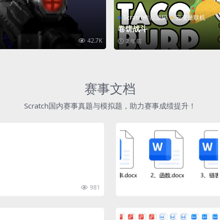
Scratch作品源码
云变量联机
卷饼战斗
42.7K
2 年前
赛事文档
Scratch国内赛事真题与模拟题，助力赛事成绩提升！
981