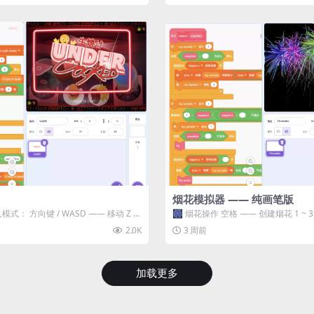
烟花模拟器 —— 纯画笔版
模式： 方向键 / WASD —— 移动 Z /
🎆 烟花操作 空格 —— 创建烟花 1 ~
型 普通烟花 嘶...
2.0K
3 周前
加载更多