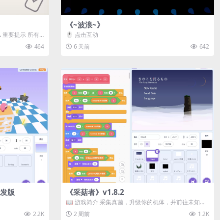
《~波浪~》
️ 重要提示 所有
🖱️ 点击互动
464
6 天前
642
 开发版
《采菇者》v1.8.2
📖 游戏简介 采集真菌，升级你的机体，并前往未知领
域探索。 这是一款静谧的探索冒...
2.2K
2 周前
1.2K