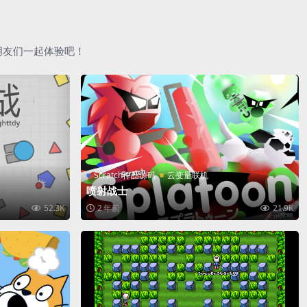
朋友们一起体验吧！
Scratch作品源码
云变量联机
喷射战士
52.3K
2 年前
21.9K