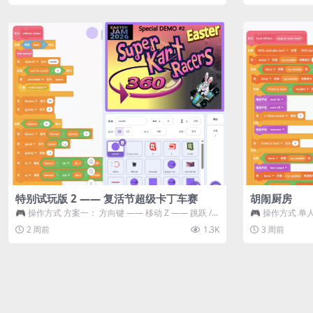
特别试玩版 2 —— 复活节超级卡丁车赛
胡闹厨房
🎮 操作方式 方案一： 方向键 —— 移动 Z —— 跳跃 /
🎮 操作方式 单人
漂移 方案二： ...
K —— 抓...
2 周前
1.3K
3 周前