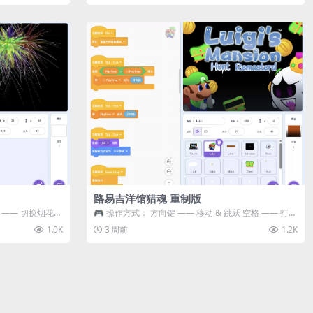
路易吉洋馆猎魂 重制版
 3 —— 切换烟花类
🎮 操作方式： 方向键 —— 移动 & 跳跃 空格 —— 打开
宝箱 将你...
1.0K
3 周前
1.2K