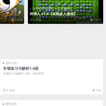
Scratch作品源码
云变量联机
炸弹人 v1.0【在线多人游戏】
18.5K
2 年前
14.7K
赛事文档
专项练习与解析1-4级
专项练习与解析1-4级，包含程序
9 月前
432
赛事文档