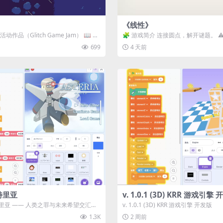
《线性》
动作品（Glitch Game Jam） 📖 故
🧩 游戏简介 连接圆点，解开谜题。 ⚠
关卡均可通关，请确保使用...
699
4 天前
特里亚
v. 1.0.1 (3D) KRR 游戏引擎
里亚 —— 人类之罪与未来希望交汇之
v. 1.0.1 (3D) KRR 游戏引擎 开发版
《阿斯特里...
1.3K
2 周前