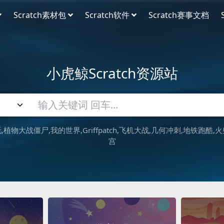
Scratch素材包
Scratch软件
Scratch赛事文档
小虎鲸Scratch资源站
吒
植物大战僵尸
我的世界
Griffpatch
飞机大战
几何冲刺
地铁跑酷
火
宫