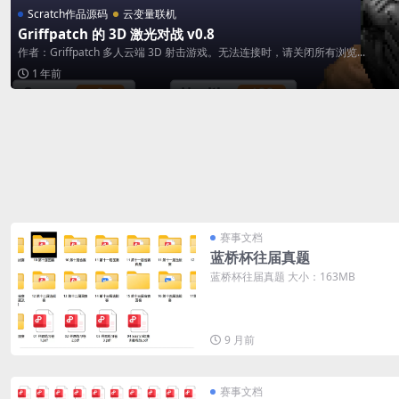
Scratch作品源码
云变量联机
Griffpatch 的 3D 激光对战 v0.8
作者：Griffpatch 多人云端 3D 射击游戏。无法连接时，请关闭所有浏览...
1 年前
赛事文档
蓝桥杯往届真题
蓝桥杯往届真题 大小：163MB
9 月前
赛事文档