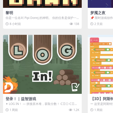
黎明
梦魇之夜
你是一位名叫 Pipi Donnj 的神明。 你的任务是保护一
📌 限时游戏创作活
群白色小人。 点击...
事背景 怪物四...
8 小时前
138
2 天前
登录！ | 益智游戏
【3D】阿斯
✦ LOG IN！ — 拼接原木堆，获取分数！ ᑕ☲◎ ᑕ☲◎
ー 这里是阿斯特
ᑕ☲◎ ᑕ☲◎ ...
地 📖 游戏简介 
1 周前
1.2K
1 周前