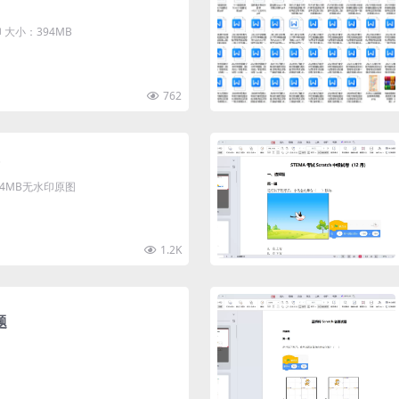
大小：394MB
762
清4MB无水印原图
1.2K
题