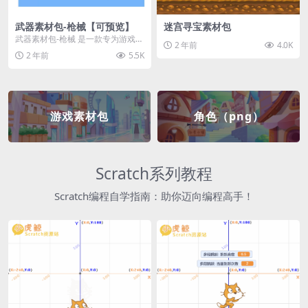
武器素材包-枪械【可预览】
迷宫寻宝素材包
武器素材包-枪械 是一款专为游戏开
2 年前
4.0K
发者和创作者设计的素材包，包含
2 年前
5.5K
多种高质量的枪械...
游戏素材包
角色（png）
Scratch系列教程
Scratch编程自学指南：助你迈向编程高手！