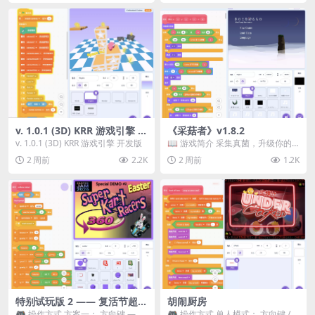
v. 1.0.1 (3D) KRR 游戏引擎 开
《采菇者》v1.8.2
发版
v. 1.0.1 (3D) KRR 游戏引擎 开发版
📖 游戏简介 采集真菌，升级你的
机体，并前往未知领域探索。 这是
2 周前
2.2K
2 周前
1.2K
一款静谧的探索冒...
特别试玩版 2 —— 复活节超级
胡闹厨房
卡丁车赛
🎮 操作方式 方案一： 方向键 ——
🎮 操作方式 单人模式： 方向键 /