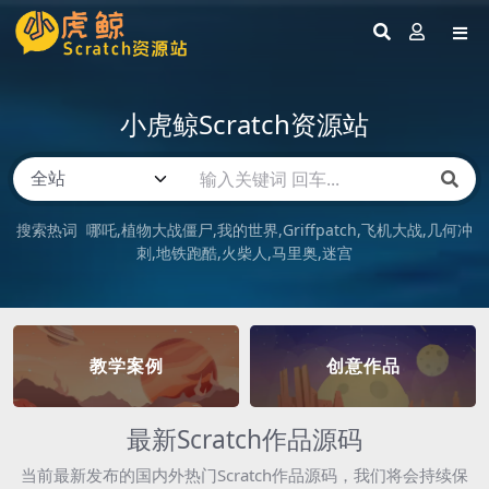
小虎鲸Scratch资源站
搜索热词
哪吒
植物大战僵尸
我的世界
Griffpatch
飞机大战
几何冲
刺
地铁跑酷
火柴人
马里奥
迷宫
教学案例
创意作品
最新Scratch作品源码
当前最新发布的国内外热门Scratch作品源码，我们将会持续保