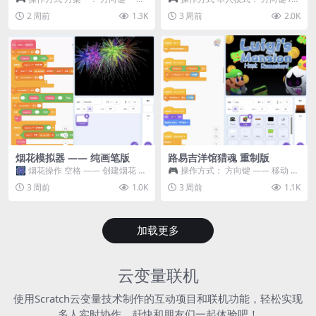
移动 Z —— 跳跃 / 漂移 方案二： ...
WASD —— 移动 Z / K —— 抓...
2 周前
1.3K
3 周前
2.0K
烟花模拟器 —— 纯画笔版
路易吉洋馆猎魂 重制版
🎆 烟花操作 空格 —— 创建烟花 1
🎮 操作方式： 方向键 —— 移动 &
~ 3 —— 切换烟花类型 普通烟花
跳跃 空格 —— 打开宝箱 将你...
3 周前
1.0K
3 周前
1.1K
嘶...
加载更多
云变量联机
使用Scratch云变量技术制作的互动项目和联机功能，轻松实现
多人实时协作，赶快和朋友们一起体验吧！