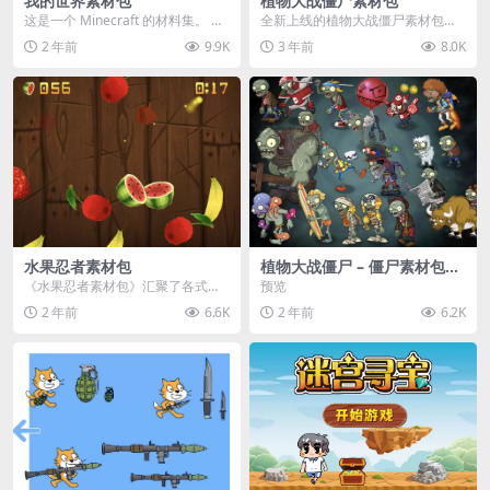
我的世界素材包
植物大战僵尸素材包
这是一个 Minecraft 的材料集。 操
全新上线的植物大战僵尸素材包，
作方法如下： 工具 → 右箭头 怪物...
内含48个精选资源，涵盖角色、场
2 年前
9.9K
3 年前
8.0K
景、音效等多样内容...
水果忍者素材包
植物大战僵尸 – 僵尸素材包
【可预览】
《水果忍者素材包》汇聚了各式鲜
预览
美诱人的水果图像与清脆悦耳的切
2 年前
6.6K
2 年前
6.2K
割音效，专为追求极致...