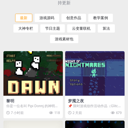
持更新
最新
游戏源码
创意作品
教学案例
大神专栏
节日主题
云变量联机
算法
游戏素材包
黎明
梦魇之夜
你是一位名叫 Pipi Donnj 的神明。
📌 限时游戏创作活动作品（Glitch
你的任务是保护一群白色小人。 点
Game Jam） 📖 故事背景 怪物四...
7 小时前
118
2 天前
679
击...