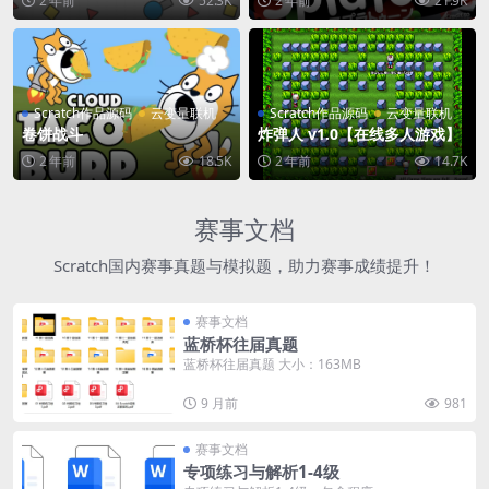
2 年前
52.3K
2 年前
21.9K
Scratch作品源码
云变量联机
Scratch作品源码
云变量联机
卷饼战斗
炸弹人 v1.0【在线多人游戏】
2 年前
18.5K
2 年前
14.7K
赛事文档
Scratch国内赛事真题与模拟题，助力赛事成绩提升！
赛事文档
蓝桥杯往届真题
蓝桥杯往届真题 大小：163MB
9 月前
981
赛事文档
专项练习与解析1-4级