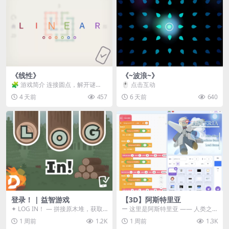
《线性》
《~波浪~》
🧩 游戏简介 连接圆点，解开谜
🖱️ 点击互动
题。 ⚠️ 重要提示 所有关卡均可通
4 天前
457
6 天前
640
关，请确保使用...
登录！ | 益智游戏
【3D】阿斯特里亚
✦ LOG IN！ — 拼接原木堆，获取
ー 这里是阿斯特里亚 —— 人类之
分数！ ᑕ☲◎ ᑕ☲◎ ᑕ☲◎ ᑕ☲◎ ...
罪与未来希望交汇之地 📖 游戏简
1 周前
1.2K
1 周前
1.3K
介 《阿斯特里...