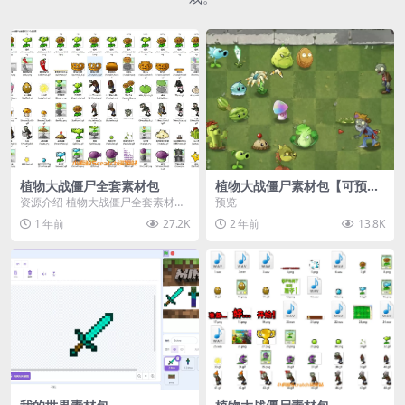
植物大战僵尸全套素材包
植物大战僵尸素材包【可预
览】
资源介绍 植物大战僵尸全套素材
预览
包，包含227个丰富多样的素材，
1 年前
27.2K
2 年前
13.8K
涵盖角色、背景、动...