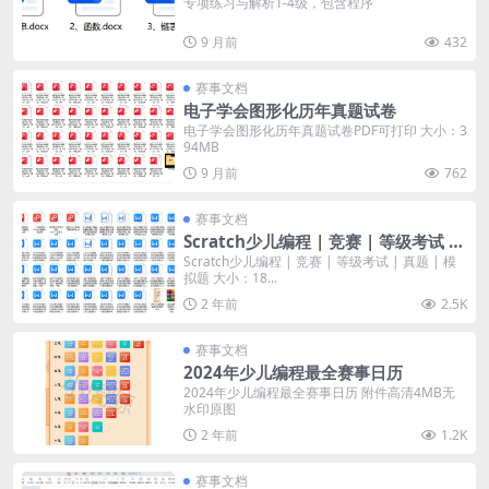
专项练习与解析1-4级，包含程序
9 月前
432
赛事文档
电子学会图形化历年真题试卷
电子学会图形化历年真题试卷PDF可打印 大小：3
94MB
9 月前
762
赛事文档
Scratch少儿编程 | 竞赛 | 等级考试 |
真题 | 模拟题
Scratch少儿编程 | 竞赛 | 等级考试 | 真题 | 模
拟题 大小：18...
2 年前
2.5K
赛事文档
2024年少儿编程最全赛事日历
2024年少儿编程最全赛事日历 附件高清4MB无
水印原图
2 年前
1.2K
赛事文档