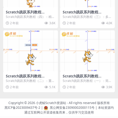
Scratch跳跃系列教程
Scratch跳跃系列教程
（四）：精准着陆
（三）：多段跳跃
Scratch跳跃系列教程（四）：精准
Scratch跳跃系列教程（三）：多段
着陆 作者：小虎鲸Scratch资源站
跳跃 作者：小虎鲸Scratch资源站
2 年前
3.6K
2 年前
4.0K
...
连...
Scratch跳跃系列教程
Scratch跳跃系列教程
（二）：重力跳跃
（一）：简单跳跃
Scratch跳跃系列教程（二）：重力
Scratch跳跃系列教程（一）：简单
跳跃 作者：小虎鲸Scratch资源站
跳跃 作者：小虎鲸Scratch资源站
2 年前
5.1K
2 年前
3.9K
按...
按...
Copyright © 2026
小虎鲸Scratch资源站
- All rights reserved 版权所有
黑ICP备2023009437号-2
|
黑公网安备23090002000115号
| 本站资源均
通过互联网公开渠道收集而来，仅供学习交流使用