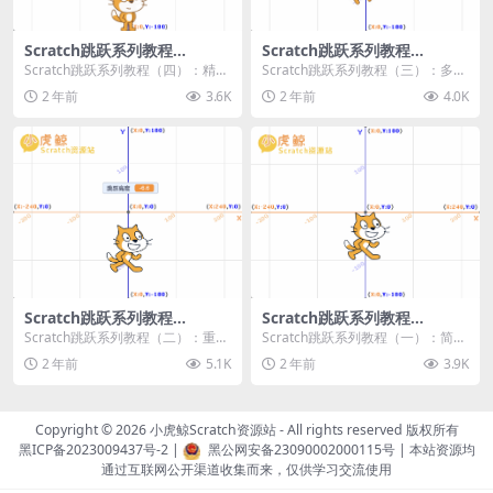
Scratch跳跃系列教程
Scratch跳跃系列教程
（四）：精准着陆
（三）：多段跳跃
Scratch跳跃系列教程（四）：精准
Scratch跳跃系列教程（三）：多段
着陆 作者：小虎鲸Scratch资源站
跳跃 作者：小虎鲸Scratch资源站
2 年前
3.6K
2 年前
4.0K
...
连...
Scratch跳跃系列教程
Scratch跳跃系列教程
（二）：重力跳跃
（一）：简单跳跃
Scratch跳跃系列教程（二）：重力
Scratch跳跃系列教程（一）：简单
跳跃 作者：小虎鲸Scratch资源站
跳跃 作者：小虎鲸Scratch资源站
2 年前
5.1K
2 年前
3.9K
按...
按...
Copyright © 2026
小虎鲸Scratch资源站
- All rights reserved 版权所有
黑ICP备2023009437号-2
|
黑公网安备23090002000115号
| 本站资源均
通过互联网公开渠道收集而来，仅供学习交流使用