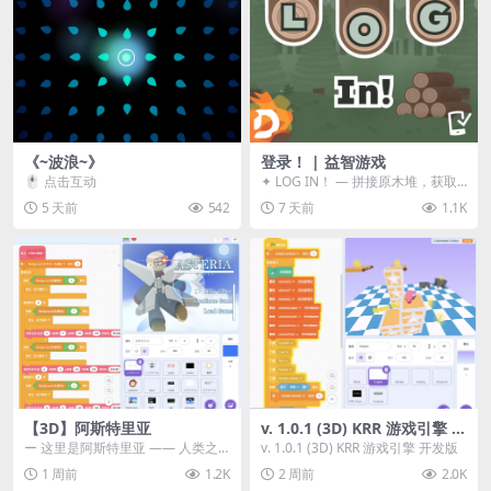
《~波浪~》
登录！ | 益智游戏
🖱️ 点击互动
✦ LOG IN！ — 拼接原木堆，获取
分数！ ᑕ☲◎ ᑕ☲◎ ᑕ☲◎ ᑕ☲◎ ...
5 天前
542
7 天前
1.1K
【3D】阿斯特里亚
v. 1.0.1 (3D) KRR 游戏引擎 开
发版
ー 这里是阿斯特里亚 —— 人类之
v. 1.0.1 (3D) KRR 游戏引擎 开发版
罪与未来希望交汇之地 📖 游戏简
1 周前
1.2K
2 周前
2.0K
介 《阿斯特里...