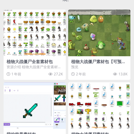
植物大战僵尸全套素材包
植物大战僵尸素材包【可预
览】
资源介绍 植物大战僵尸全套素材
预览
包，包含227个丰富多样的素材，
1 年前
27.2K
2 年前
13.8K
涵盖角色、背景、动...