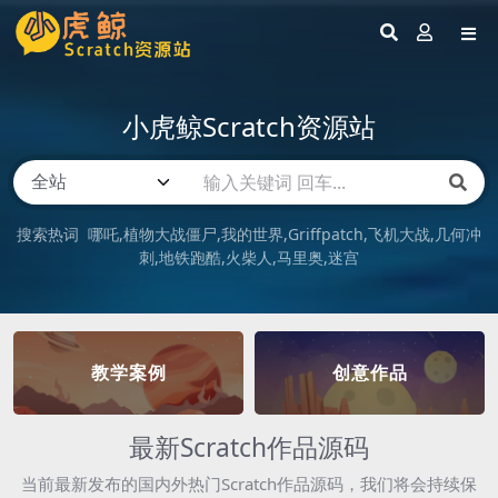
小虎鲸Scratch资源站
搜索热词
哪吒
植物大战僵尸
我的世界
Griffpatch
飞机大战
几何冲
刺
地铁跑酷
火柴人
马里奥
迷宫
教学案例
创意作品
最新Scratch作品源码
当前最新发布的国内外热门Scratch作品源码，我们将会持续保