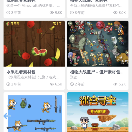
我的世界素材包
植物大战僵尸素材包
这是一个 Minecraft 的材料集。 操
全新上线的植物大战僵尸素材包，
作方法如下： 工具 → 右箭头 怪物...
内含48个精选资源，涵盖角色、场
2 年前
9.8K
3 年前
8.0K
景、音效等多样内容...
水果忍者素材包
植物大战僵尸 – 僵尸素材包
【可预览】
《水果忍者素材包》汇聚了各式鲜
预览
美诱人的水果图像与清脆悦耳的切
2 年前
6.6K
2 年前
6.2K
割音效，专为追求极致...