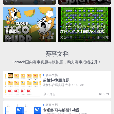
2 年前
52.2K
2 年前
21.8K
Scratch作品源码
云变量联机
Scratch作品源码
云变量联机
卷饼战斗
炸弹人 v1.0【在线多人游戏】
2 年前
18.5K
2 年前
14.7K
赛事文档
Scratch国内赛事真题与模拟题，助力赛事成绩提升！
赛事文档
蓝桥杯往届真题
蓝桥杯往届真题 大小：163MB
9 月前
979
赛事文档
专项练习与解析1-4级