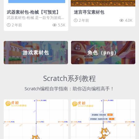
武器素材包-枪械【可预览】
迷宫寻宝素材包
武器素材包-枪械 是一款专为游戏开
2 年前
4.0K
发者和创作者设计的素材包，包含
2 年前
5.5K
多种高质量的枪械...
游戏素材包
角色（png）
Scratch系列教程
Scratch编程自学指南：助你迈向编程高手！