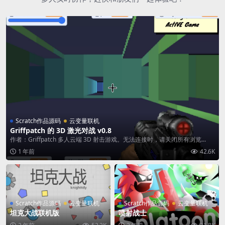
Scratch作品源码
云变量联机
Griffpatch 的 3D 激光对战 v0.8
作者：Griffpatch 多人云端 3D 射击游戏。无法连接时，请关闭所有浏览...
1 年前
42.6K
Scratch作品源码
云变量联机
Scratch作品源码
云变量联机
坦克大战联机版
喷射战士