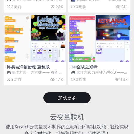
WASD —— 移动 Z / K —— 抓...
~ 3 —— 切换烟花类型 普通烟花
2 周前
2.0K
3 周前
982
嘶...
路易吉洋馆猎魂 重制版
3D空战之巅峰
🎮 操作方式： 方向键 —— 移动 &
🎮 操作方式 方向键 / WASD ——
跳跃 空格 —— 打开宝箱 将你...
移动 Z / K —— 射击 / 攻击...
3 周前
1.1K
3 周前
1.6K
加载更多
云变量联机
使用Scratch云变量技术制作的互动项目和联机功能，轻松实现
多人实时协作，赶快和朋友们一起体验吧！