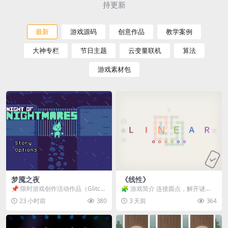
持更新
最新
游戏源码
创意作品
教学案例
大神专栏
节日主题
云变量联机
算法
游戏素材包
梦魇之夜
《线性》
📌 限时游戏创作活动作品（Glitch
🧩 游戏简介 连接圆点，解开谜
Game Jam） 📖 故事背景 怪物四...
题。 ⚠️ 重要提示 所有关卡均可通
23 小时前
380
3 天前
364
关，请确保使用...