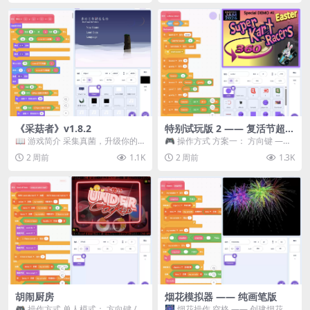
《采菇者》v1.8.2
特别试玩版 2 —— 复活节超级
卡丁车赛
📖 游戏简介 采集真菌，升级你的
🎮 操作方式 方案一： 方向键 ——
机体，并前往未知领域探索。 这是
移动 Z —— 跳跃 / 漂移 方案二： ...
2 周前
1.1K
2 周前
1.3K
一款静谧的探索冒...
胡闹厨房
烟花模拟器 —— 纯画笔版
🎮 操作方式 单人模式： 方向键 /
🎆 烟花操作 空格 —— 创建烟花 1