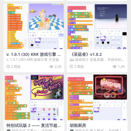
v. 1.0.1 (3D) KRR 游戏引擎 开
《采菇者》v1.8.2
发版
v. 1.0.1 (3D) KRR 游戏引擎 开发版
📖 游戏简介 采集真菌，升级你的
机体，并前往未知领域探索。 这是
2 周前
2.2K
2 周前
1.2K
一款静谧的探索冒...
特别试玩版 2 —— 复活节超级
胡闹厨房
卡丁车赛
🎮 操作方式 方案一： 方向键 ——
🎮 操作方式 单人模式： 方向键 /