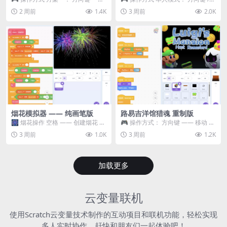
移动 Z —— 跳跃 / 漂移 方案二： ...
WASD —— 移动 Z / K —— 抓...
2 周前
1.4K
3 周前
2.0K
烟花模拟器 —— 纯画笔版
路易吉洋馆猎魂 重制版
🎆 烟花操作 空格 —— 创建烟花 1
🎮 操作方式： 方向键 —— 移动 &
~ 3 —— 切换烟花类型 普通烟花
跳跃 空格 —— 打开宝箱 将你...
3 周前
1.0K
3 周前
1.2K
嘶...
加载更多
云变量联机
使用Scratch云变量技术制作的互动项目和联机功能，轻松实现
多人实时协作，赶快和朋友们一起体验吧！