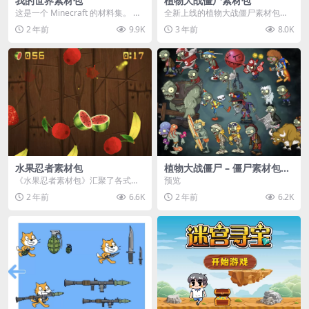
我的世界素材包
植物大战僵尸素材包
这是一个 Minecraft 的材料集。 操
全新上线的植物大战僵尸素材包，
作方法如下： 工具 → 右箭头 怪物...
内含48个精选资源，涵盖角色、场
2 年前
9.9K
3 年前
8.0K
景、音效等多样内容...
水果忍者素材包
植物大战僵尸 – 僵尸素材包
【可预览】
《水果忍者素材包》汇聚了各式鲜
预览
美诱人的水果图像与清脆悦耳的切
2 年前
6.6K
2 年前
6.2K
割音效，专为追求极致...