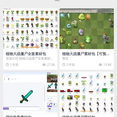
植物大战僵尸全套素材包
植物大战僵尸素材包【可预
览】
资源介绍 植物大战僵尸全套素材
预览
包，包含227个丰富多样的素材，
1 年前
27.3K
2 年前
13.9K
涵盖角色、背景、动...