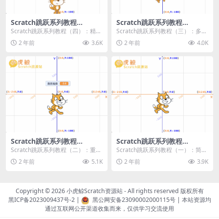
Scratch跳跃系列教程
Scratch跳跃系列教程
（四）：精准着陆
（三）：多段跳跃
Scratch跳跃系列教程（四）：精准
Scratch跳跃系列教程（三）：多段
着陆 作者：小虎鲸Scratch资源站
跳跃 作者：小虎鲸Scratch资源站
2 年前
3.6K
2 年前
4.0K
...
连...
Scratch跳跃系列教程
Scratch跳跃系列教程
（二）：重力跳跃
（一）：简单跳跃
Scratch跳跃系列教程（二）：重力
Scratch跳跃系列教程（一）：简单
跳跃 作者：小虎鲸Scratch资源站
跳跃 作者：小虎鲸Scratch资源站
2 年前
5.1K
2 年前
3.9K
按...
按...
Copyright © 2026
小虎鲸Scratch资源站
- All rights reserved 版权所有
黑ICP备2023009437号-2
|
黑公网安备23090002000115号
| 本站资源均
通过互联网公开渠道收集而来，仅供学习交流使用