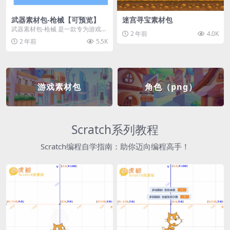
武器素材包-枪械【可预览】
迷宫寻宝素材包
武器素材包-枪械 是一款专为游戏开
2 年前
4.0K
发者和创作者设计的素材包，包含
2 年前
5.5K
多种高质量的枪械...
游戏素材包
角色（png）
Scratch系列教程
Scratch编程自学指南：助你迈向编程高手！