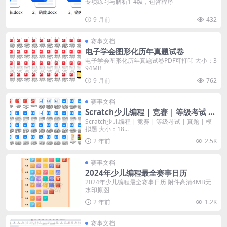
专项练习与解析1-4级，包含程序
9 月前
432
赛事文档
电子学会图形化历年真题试卷
电子学会图形化历年真题试卷PDF可打印 大小：3
94MB
9 月前
762
赛事文档
Scratch少儿编程 | 竞赛 | 等级考试 |
真题 | 模拟题
Scratch少儿编程 | 竞赛 | 等级考试 | 真题 | 模
拟题 大小：18...
2 年前
2.5K
赛事文档
2024年少儿编程最全赛事日历
2024年少儿编程最全赛事日历 附件高清4MB无
水印原图
2 年前
1.2K
赛事文档