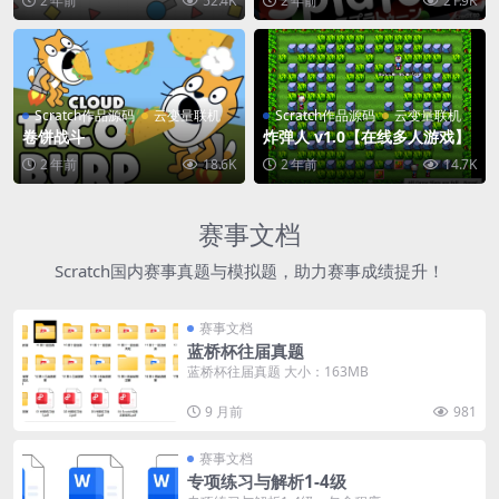
2 年前
52.4K
2 年前
21.9K
Scratch作品源码
云变量联机
Scratch作品源码
云变量联机
卷饼战斗
炸弹人 v1.0【在线多人游戏】
2 年前
18.6K
2 年前
14.7K
赛事文档
Scratch国内赛事真题与模拟题，助力赛事成绩提升！
赛事文档
蓝桥杯往届真题
蓝桥杯往届真题 大小：163MB
9 月前
981
赛事文档
专项练习与解析1-4级