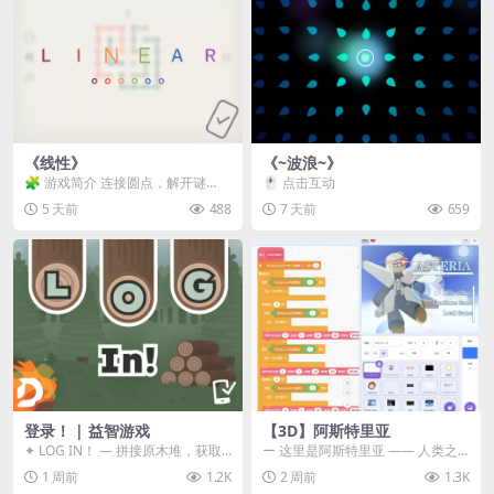
《线性》
《~波浪~》
🧩 游戏简介 连接圆点，解开谜
🖱️ 点击互动
题。 ⚠️ 重要提示 所有关卡均可通
5 天前
488
7 天前
659
关，请确保使用...
登录！ | 益智游戏
【3D】阿斯特里亚
✦ LOG IN！ — 拼接原木堆，获取
ー 这里是阿斯特里亚 —— 人类之
分数！ ᑕ☲◎ ᑕ☲◎ ᑕ☲◎ ᑕ☲◎ ...
罪与未来希望交汇之地 📖 游戏简
1 周前
1.2K
2 周前
1.3K
介 《阿斯特里...