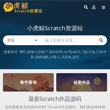
小虎鲸Scratch资源站
搜索热词
哪吒
植物大战僵尸
我的世界
Griffpatch
飞机大战
几何冲
刺
地铁跑酷
火柴人
马里奥
迷宫
教学案例
创意作品
最新Scratch作品源码
当前最新发布的国内外热门Scratch作品源码，我们将会持续保