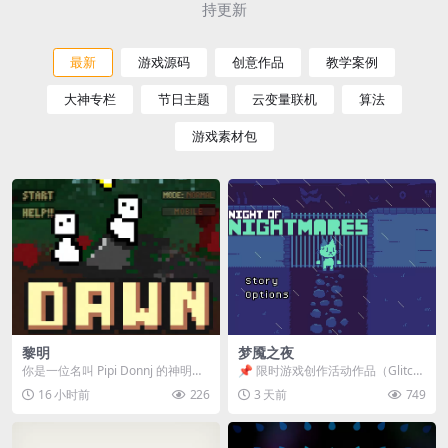
持更新
最新
游戏源码
创意作品
教学案例
大神专栏
节日主题
云变量联机
算法
游戏素材包
黎明
梦魇之夜
你是一位名叫 Pipi Donnj 的神明。
📌 限时游戏创作活动作品（Glitch
你的任务是保护一群白色小人。 点
Game Jam） 📖 故事背景 怪物四...
16 小时前
226
3 天前
749
击...