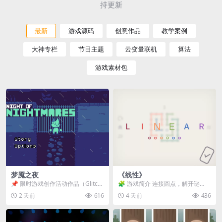
持更新
最新
游戏源码
创意作品
教学案例
大神专栏
节日主题
云变量联机
算法
游戏素材包
梦魇之夜
《线性》
📌 限时游戏创作活动作品（Glitch
🧩 游戏简介 连接圆点，解开谜
Game Jam） 📖 故事背景 怪物四...
题。 ⚠️ 重要提示 所有关卡均可通
2 天前
616
4 天前
436
关，请确保使用...