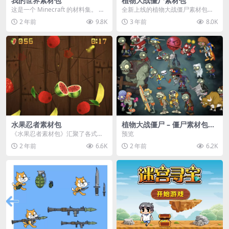
我的世界素材包
植物大战僵尸素材包
这是一个 Minecraft 的材料集。 操
全新上线的植物大战僵尸素材包，
作方法如下： 工具 → 右箭头 怪物...
内含48个精选资源，涵盖角色、场
2 年前
9.8K
3 年前
8.0K
景、音效等多样内容...
水果忍者素材包
植物大战僵尸 – 僵尸素材包
【可预览】
《水果忍者素材包》汇聚了各式鲜
预览
美诱人的水果图像与清脆悦耳的切
2 年前
6.6K
2 年前
6.2K
割音效，专为追求极致...