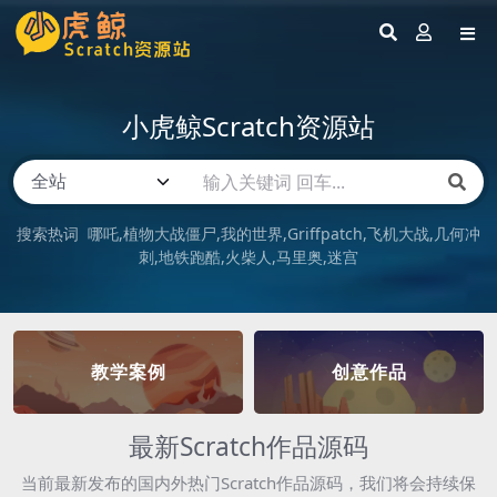
小虎鲸Scratch资源站
搜索热词
哪吒
植物大战僵尸
我的世界
Griffpatch
飞机大战
几何冲
刺
地铁跑酷
火柴人
马里奥
迷宫
教学案例
创意作品
最新Scratch作品源码
当前最新发布的国内外热门Scratch作品源码，我们将会持续保