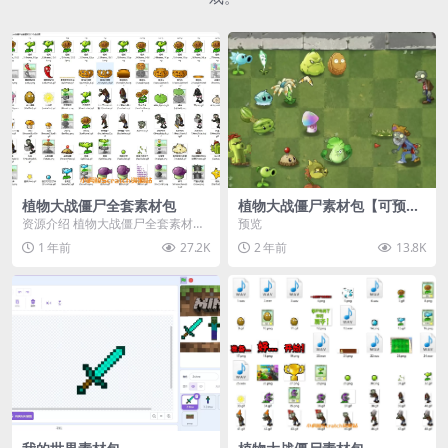
植物大战僵尸全套素材包
植物大战僵尸素材包【可预
览】
资源介绍 植物大战僵尸全套素材
预览
包，包含227个丰富多样的素材，
1 年前
27.2K
2 年前
13.8K
涵盖角色、背景、动...