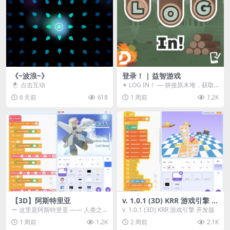
《~波浪~》
登录！ | 益智游戏
🖱️ 点击互动
✦ LOG IN！ — 拼接原木堆，获取
分数！ ᑕ☲◎ ᑕ☲◎ ᑕ☲◎ ᑕ☲◎ ...
6 天前
618
1 周前
1.2K
【3D】阿斯特里亚
v. 1.0.1 (3D) KRR 游戏引擎 开
发版
ー 这里是阿斯特里亚 —— 人类之
v. 1.0.1 (3D) KRR 游戏引擎 开发版
罪与未来希望交汇之地 📖 游戏简
1 周前
1.2K
2 周前
2.1K
介 《阿斯特里...