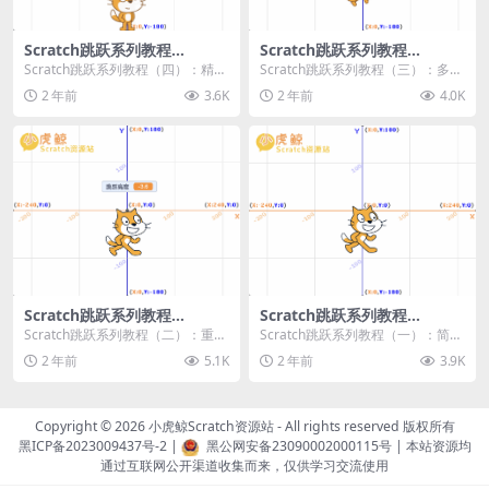
Scratch跳跃系列教程
Scratch跳跃系列教程
（四）：精准着陆
（三）：多段跳跃
Scratch跳跃系列教程（四）：精准
Scratch跳跃系列教程（三）：多段
着陆 作者：小虎鲸Scratch资源站
跳跃 作者：小虎鲸Scratch资源站
2 年前
3.6K
2 年前
4.0K
...
连...
Scratch跳跃系列教程
Scratch跳跃系列教程
（二）：重力跳跃
（一）：简单跳跃
Scratch跳跃系列教程（二）：重力
Scratch跳跃系列教程（一）：简单
跳跃 作者：小虎鲸Scratch资源站
跳跃 作者：小虎鲸Scratch资源站
2 年前
5.1K
2 年前
3.9K
按...
按...
Copyright © 2026
小虎鲸Scratch资源站
- All rights reserved 版权所有
黑ICP备2023009437号-2
|
黑公网安备23090002000115号
| 本站资源均
通过互联网公开渠道收集而来，仅供学习交流使用