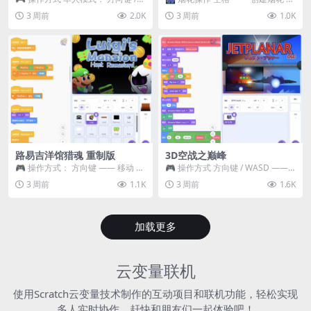
WASD —— 移动 Z / K —— 抓...
~ 3 —— 切换烟花类型 普通烟花
3 周前
2.0K
3 周前
1.0K
嘶...
路易吉洋馆猎魂 重制版
3D空战之巅峰
🎮 操作方式： 方向键 —— 移动 &
🎮 操作方式 方向键 / WASD ——
跳跃 空格 —— 打开宝箱 将你...
移动 Z / K —— 射击 / 攻击...
3 周前
1.1K
3 周前
1.6K
加载更多
云变量联机
使用Scratch云变量技术制作的互动项目和联机功能，轻松实现
多人实时协作，赶快和朋友们一起体验吧！