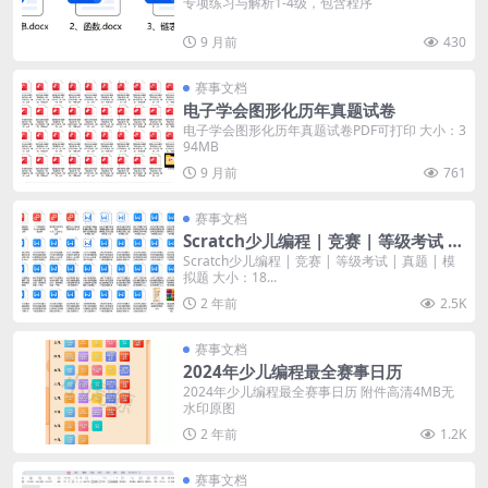
专项练习与解析1-4级，包含程序
9 月前
430
赛事文档
电子学会图形化历年真题试卷
电子学会图形化历年真题试卷PDF可打印 大小：3
94MB
9 月前
761
赛事文档
Scratch少儿编程 | 竞赛 | 等级考试 |
真题 | 模拟题
Scratch少儿编程 | 竞赛 | 等级考试 | 真题 | 模
拟题 大小：18...
2 年前
2.5K
赛事文档
2024年少儿编程最全赛事日历
2024年少儿编程最全赛事日历 附件高清4MB无
水印原图
2 年前
1.2K
赛事文档