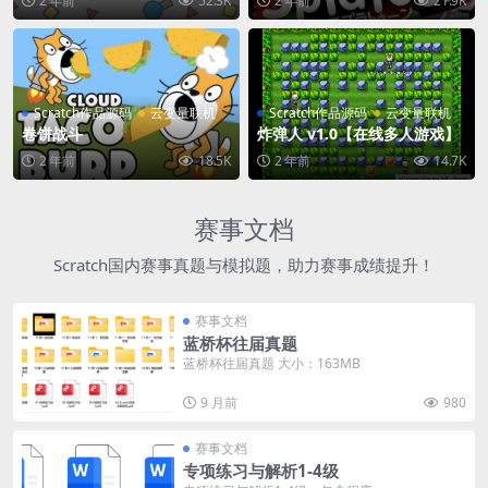
2 年前
52.3K
2 年前
21.9K
Scratch作品源码
云变量联机
Scratch作品源码
云变量联机
卷饼战斗
炸弹人 v1.0【在线多人游戏】
2 年前
18.5K
2 年前
14.7K
赛事文档
Scratch国内赛事真题与模拟题，助力赛事成绩提升！
赛事文档
蓝桥杯往届真题
蓝桥杯往届真题 大小：163MB
9 月前
980
赛事文档
专项练习与解析1-4级