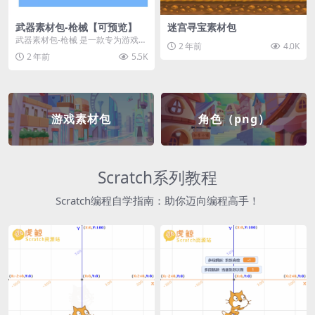
武器素材包-枪械【可预览】
迷宫寻宝素材包
武器素材包-枪械 是一款专为游戏开
2 年前
4.0K
发者和创作者设计的素材包，包含
2 年前
5.5K
多种高质量的枪械...
游戏素材包
角色（png）
Scratch系列教程
Scratch编程自学指南：助你迈向编程高手！