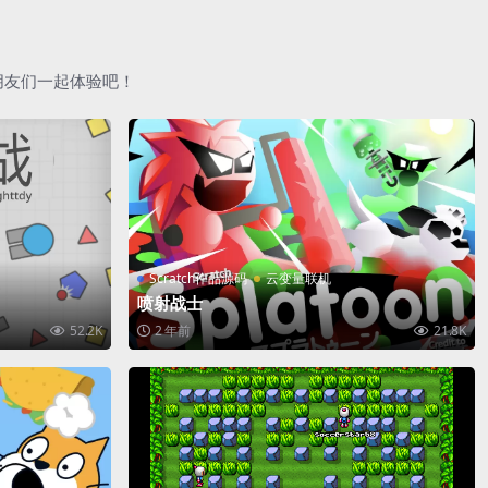
朋友们一起体验吧！
Scratch作品源码
云变量联机
喷射战士
52.2K
2 年前
21.8K