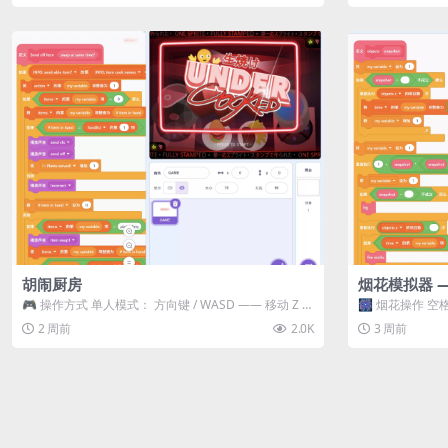
胡闹厨房
烟花模拟器 
🎮 操作方式 单人模式： 方向键 / WASD —— 移动 Z /
🎆 烟花操作 空格
K —— 抓...
型 普通烟花 嘶...
2 周前
2.0K
3 周前