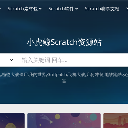
Scratch素材包
Scratch软件
Scratch赛事文档
小虎鲸Scratch资源站
吒
植物大战僵尸
我的世界
Griffpatch
飞机大战
几何冲刺
地铁跑酷
火
宫