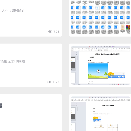
大小：394MB
758
清4MB无水印原图
1.2K
题