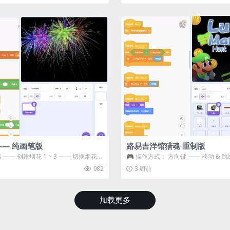
—— 纯画笔版
路易吉洋馆猎魂 重制版
 —— 创建烟花 1 ~ 3 —— 切换烟花类
🎮 操作方式： 方向键 —— 移动 & 跳
宝箱 将你...
982
3 周前
加载更多