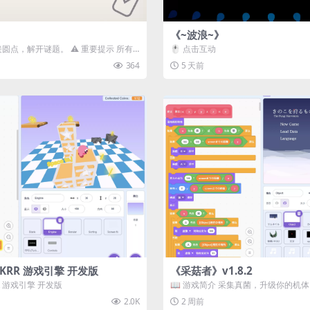
《~波浪~》
接圆点，解开谜题。 ⚠️ 重要提示 所有
🖱️ 点击互动
确保使用...
364
5 天前
3D) KRR 游戏引擎 开发版
《采菇者》v1.8.2
 KRR 游戏引擎 开发版
📖 游戏简介 采集真菌，升级你的机
域探索。 这是一款静谧的探索冒...
2.0K
2 周前