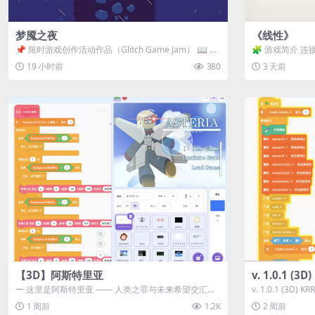
梦魇之夜
《线性》
📌 限时游戏创作活动作品（Glitch Game Jam） 📖 故
🧩 游戏简介 连
事背景 怪物四...
关卡均可通关，请
19 小时前
380
3 天前
【3D】阿斯特里亚
v. 1.0.1 (
ー 这里是阿斯特里亚 —— 人类之罪与未来希望交汇之
v. 1.0.1 (3D)
地 📖 游戏简介 《阿斯特里...
1 周前
1.2K
2 周前