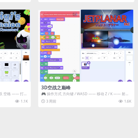
3D空战之巅峰
跃 空格 —— 打开
🎮 操作方式 方向键 / WASD —— 移动 Z / K —— 射击 /
攻击...
1.1K
3 周前
1.6K