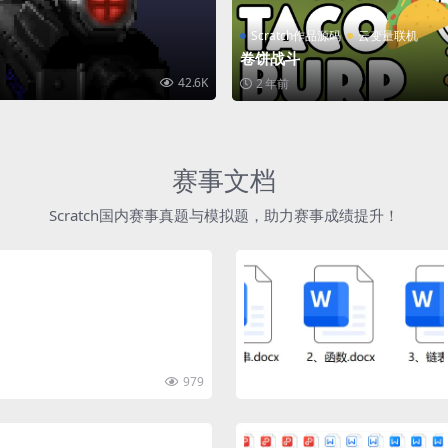
Scratch作品源码
云变量联机
卷饼战斗
42.6K
2 年前
赛事文档
Scratch国内赛事真题与模拟题，助力赛事成绩提升！
979