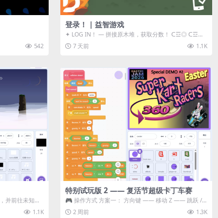
登录！ | 益智游戏
✦ LOG IN！ — 拼接原木堆，获取分数！ ᑕ☲◎ ᑕ☲◎
ᑕ☲◎ ᑕ☲◎ ...
542
7 天前
1.1K
特别试玩版 2 —— 复活节超级卡丁车赛
体，并前往未知领
🎮 操作方式 方案一： 方向键 —— 移动 Z —— 跳跃 /
漂移 方案二： ...
1.1K
2 周前
1.3K