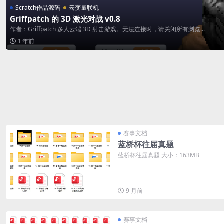
Scratch作品源码
云变量联机
Griffpatch 的 3D 激光对战 v0.8
作者：Griffpatch 多人云端 3D 射击游戏。无法连接时，请关闭所有浏览...
1 年前
赛事文档
蓝桥杯往届真题
蓝桥杯往届真题 大小：163MB
9 月前
赛事文档