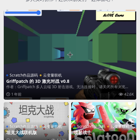
Scratch作品源码
云变量联机
Griffpatch 的 3D 激光对战 v0.8
作者：Griffpatch 多人云端 3D 射击游戏。无法连接时，请关闭所有浏览...
1 年前
42.6K
Scratch作品源码
云变量联机
Scratch作品源码
云变量联机
坦克大战联机版
喷射战士