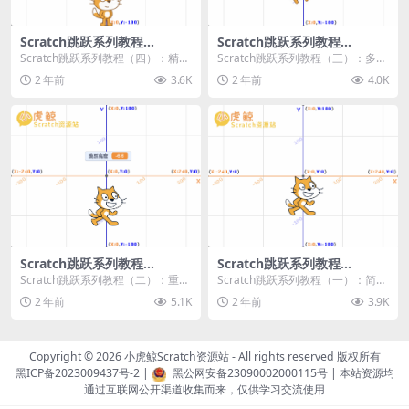
Scratch跳跃系列教程
Scratch跳跃系列教程
（四）：精准着陆
（三）：多段跳跃
Scratch跳跃系列教程（四）：精准
Scratch跳跃系列教程（三）：多段
着陆 作者：小虎鲸Scratch资源站
跳跃 作者：小虎鲸Scratch资源站
2 年前
3.6K
2 年前
4.0K
...
连...
Scratch跳跃系列教程
Scratch跳跃系列教程
（二）：重力跳跃
（一）：简单跳跃
Scratch跳跃系列教程（二）：重力
Scratch跳跃系列教程（一）：简单
跳跃 作者：小虎鲸Scratch资源站
跳跃 作者：小虎鲸Scratch资源站
2 年前
5.1K
2 年前
3.9K
按...
按...
Copyright © 2026
小虎鲸Scratch资源站
- All rights reserved 版权所有
黑ICP备2023009437号-2
|
黑公网安备23090002000115号
| 本站资源均
通过互联网公开渠道收集而来，仅供学习交流使用