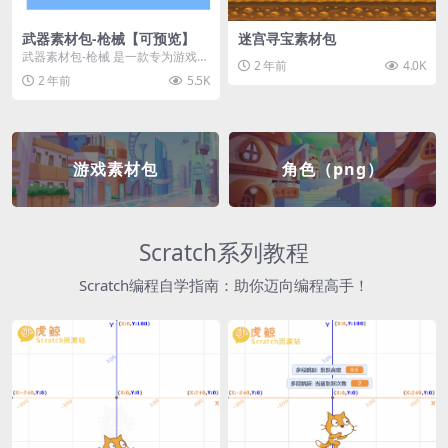
武器素材包-枪械【可预览】
迷宫寻宝素材包
武器素材包-枪械 是一款专为游戏开
2 年前
4.0K
发者和创作者设计的素材包，包含
2 年前
5.5K
多种高质量的枪械...
游戏素材包
角色（png）
Scratch系列教程
Scratch编程自学指南：助你迈向编程高手！