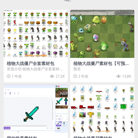
植物大战僵尸全套素材包
植物大战僵尸素材包【可预
览】
资源介绍 植物大战僵尸全套素材
预览
包，包含227个丰富多样的素材，
1 年前
27.2K
2 年前
13.8K
涵盖角色、背景、动...