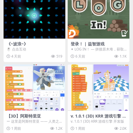
《~波浪~》
登录！ | 益智游戏
🖱️ 点击互动
✦ LOG IN！ — 拼接原木堆，获取
分数！ ᑕ☲◎ ᑕ☲◎ ᑕ☲◎ ᑕ☲◎ ...
4 天前
519
6 天前
1.1K
【3D】阿斯特里亚
v. 1.0.1 (3D) KRR 游戏引擎 开
发版
ー 这里是阿斯特里亚 —— 人类之
v. 1.0.1 (3D) KRR 游戏引擎 开发版
罪与未来希望交汇之地 📖 游戏简
1 周前
1.2K
1 周前
2.0K
介 《阿斯特里...