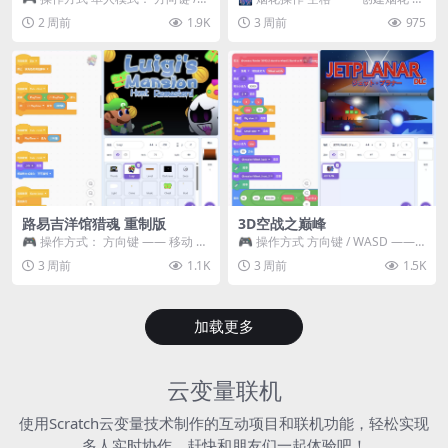
WASD —— 移动 Z / K —— 抓...
~ 3 —— 切换烟花类型 普通烟花
2 周前
1.9K
3 周前
975
嘶...
路易吉洋馆猎魂 重制版
3D空战之巅峰
🎮 操作方式： 方向键 —— 移动 &
🎮 操作方式 方向键 / WASD ——
跳跃 空格 —— 打开宝箱 将你...
移动 Z / K —— 射击 / 攻击...
3 周前
1.1K
3 周前
1.5K
加载更多
云变量联机
使用Scratch云变量技术制作的互动项目和联机功能，轻松实现
多人实时协作，赶快和朋友们一起体验吧！