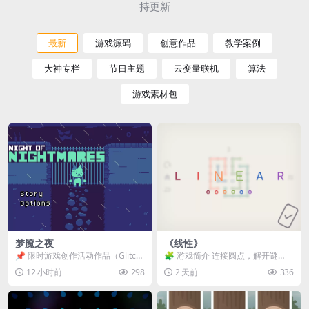
持更新
最新
游戏源码
创意作品
教学案例
大神专栏
节日主题
云变量联机
算法
游戏素材包
梦魇之夜
《线性》
📌 限时游戏创作活动作品（Glitch
🧩 游戏简介 连接圆点，解开谜
Game Jam） 📖 故事背景 怪物四...
题。 ⚠️ 重要提示 所有关卡均可通
12 小时前
298
2 天前
336
关，请确保使用...