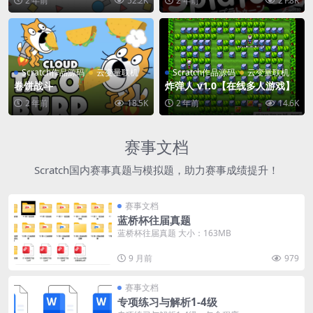
2 年前
52.2K
2 年前
21.8K
Scratch作品源码
云变量联机
Scratch作品源码
云变量联机
卷饼战斗
炸弹人 v1.0【在线多人游戏】
2 年前
18.5K
2 年前
14.6K
赛事文档
Scratch国内赛事真题与模拟题，助力赛事成绩提升！
赛事文档
蓝桥杯往届真题
蓝桥杯往届真题 大小：163MB
9 月前
979
赛事文档
专项练习与解析1-4级