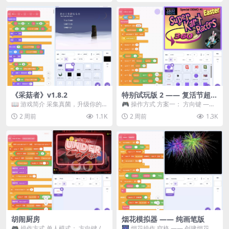
《采菇者》v1.8.2
特别试玩版 2 —— 复活节超级
卡丁车赛
📖 游戏简介 采集真菌，升级你的
🎮 操作方式 方案一： 方向键 ——
机体，并前往未知领域探索。 这是
移动 Z —— 跳跃 / 漂移 方案二： ...
2 周前
1.1K
2 周前
1.3K
一款静谧的探索冒...
胡闹厨房
烟花模拟器 —— 纯画笔版
🎮 操作方式 单人模式： 方向键 /
🎆 烟花操作 空格 —— 创建烟花 1