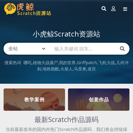
小虎鲸Scratch资源站
搜索热词
哪吒
植物大战僵尸
我的世界
Griffpatch
飞机大战
几何冲
刺
地铁跑酷
火柴人
马里奥
迷宫
教学案例
创意作品
最新Scratch作品源码
当前最新发布的国内外热门Scratch作品源码，我们将会持续保