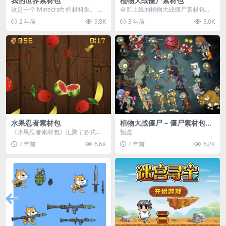
我的世界素材包
植物大战僵尸素材包
这是一个 Minecraft 的材料集。 操
全新上线的植物大战僵尸素材包，
作方法如下： 工具 → 右箭头 怪物...
内含48个精选资源，涵盖角色、场
2 年前
9.8K
3 年前
8.0K
景、音效等多样内容...
水果忍者素材包
植物大战僵尸 – 僵尸素材包
【可预览】
《水果忍者素材包》汇聚了各式鲜
预览
美诱人的水果图像与清脆悦耳的切
2 年前
6.6K
2 年前
6.2K
割音效，专为追求极致...