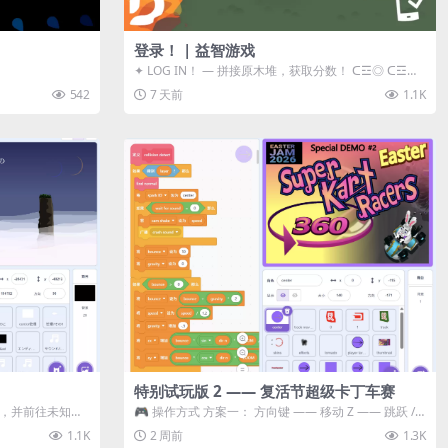
登录！ | 益智游戏
✦ LOG IN！ — 拼接原木堆，获取分数！ ᑕ☲◎ ᑕ☲◎
ᑕ☲◎ ᑕ☲◎ ...
542
7 天前
1.1K
特别试玩版 2 —— 复活节超级卡丁车赛
体，并前往未知领
🎮 操作方式 方案一： 方向键 —— 移动 Z —— 跳跃 /
漂移 方案二： ...
1.1K
2 周前
1.3K