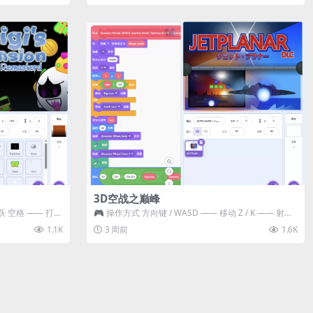
3D空战之巅峰
跃 空格 —— 打开
🎮 操作方式 方向键 / WASD —— 移动 Z / K —— 射击 /
攻击...
1.1K
3 周前
1.6K