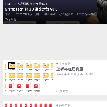
Scratch作品源码
云变量联机
Griffpatch 的 3D 激光对战 v0.8
作者：Griffpatch 多人云端 3D 射击游戏。无法连接时，请关闭所有浏览...
1 年前
赛事文档
蓝桥杯往届真题
蓝桥杯往届真题 大小：163MB
9 月前
赛事文档