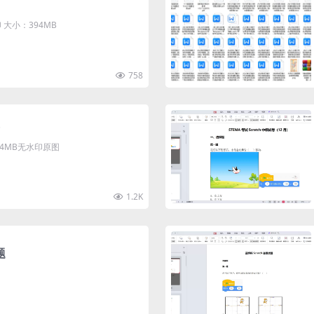
大小：394MB
758
清4MB无水印原图
1.2K
题