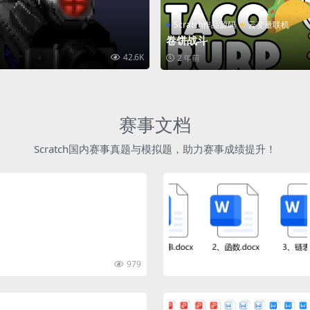
Scratch作品源码
云变量联机
卷饼战斗
42.6K
2 年前
赛事文档
Scratch国内赛事真题与模拟题，助力赛事成绩提升！
979