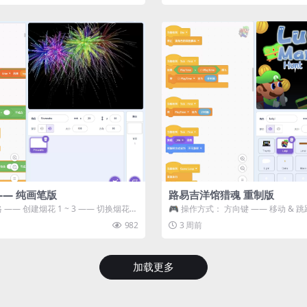
—— 纯画笔版
路易吉洋馆猎魂 重制版
 —— 创建烟花 1 ~ 3 —— 切换烟花类
🎮 操作方式： 方向键 —— 移动 & 跳
宝箱 将你...
982
3 周前
加载更多