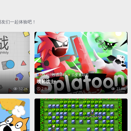
朋友们一起体验吧！
Scratch作品源码
云变量联机
喷射战士
52.2K
2 年前
21.8K