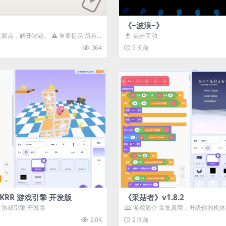
《~波浪~》
接圆点，解开谜题。 ⚠️ 重要提示 所有
🖱️ 点击互动
确保使用...
364
5 天前
3D) KRR 游戏引擎 开发版
《采菇者》v1.8.2
 KRR 游戏引擎 开发版
📖 游戏简介 采集真菌，升级你的机
域探索。 这是一款静谧的探索冒...
2.0K
2 周前