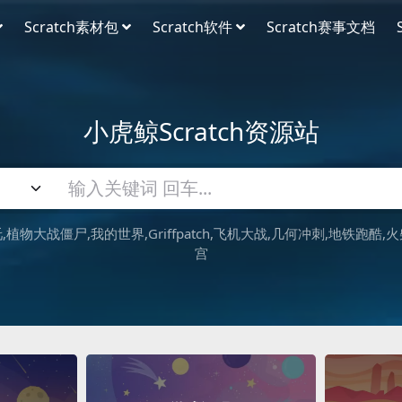
Scratch素材包
Scratch软件
Scratch赛事文档
小虎鲸Scratch资源站
吒
植物大战僵尸
我的世界
Griffpatch
飞机大战
几何冲刺
地铁跑酷
火
宫