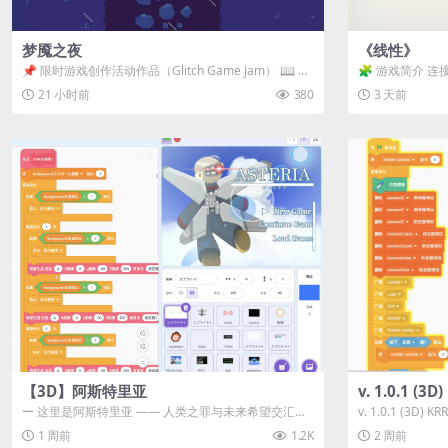
梦魇之夜
《线性》
📌 限时游戏创作活动作品（Glitch Game Jam） 📖 故
🧩 游戏简介 连
事背景 怪物四...
关卡均可通关，请
21 小时前
380
3 天前
【3D】阿斯特里亚
v. 1.0.1 (
ー 这里是阿斯特里亚 —— 人类之罪与未来希望交汇之
v. 1.0.1 (3D)
地 📖 游戏简介 《阿斯特里...
1 周前
1.2K
2 周前