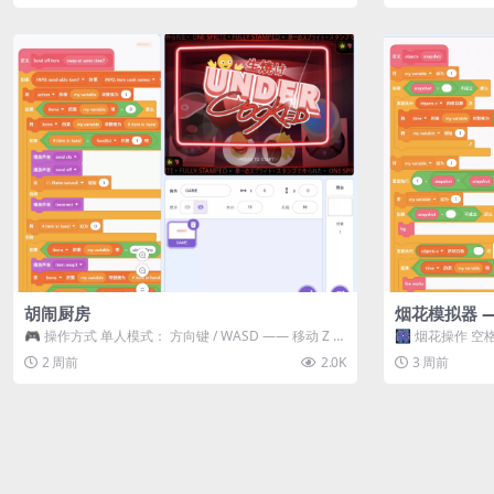
胡闹厨房
烟花模拟器 
🎮 操作方式 单人模式： 方向键 / WASD —— 移动 Z /
🎆 烟花操作 空格
K —— 抓...
型 普通烟花 嘶...
2 周前
2.0K
3 周前