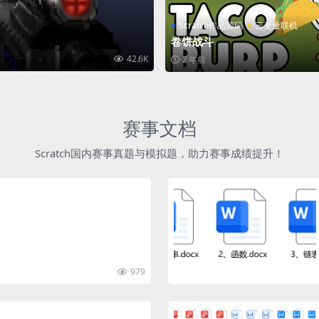
Scratch作品源码
云变量联机
卷饼战斗
42.6K
2 年前
赛事文档
Scratch国内赛事真题与模拟题，助力赛事成绩提升！
979