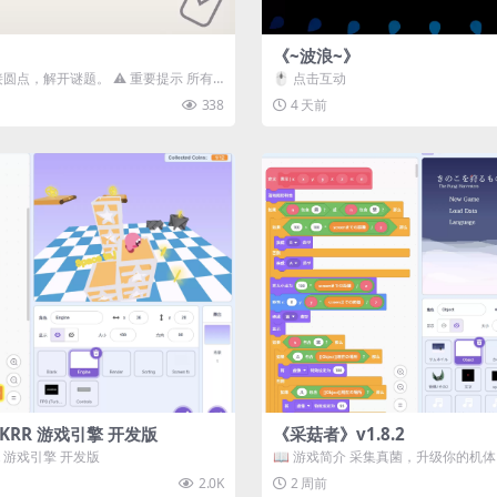
《~波浪~》
接圆点，解开谜题。 ⚠️ 重要提示 所有
🖱️ 点击互动
确保使用...
338
4 天前
3D) KRR 游戏引擎 开发版
《采菇者》v1.8.2
 KRR 游戏引擎 开发版
📖 游戏简介 采集真菌，升级你的机
域探索。 这是一款静谧的探索冒...
2.0K
2 周前