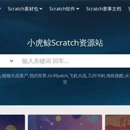
Scratch素材包
Scratch软件
Scratch赛事文档
小虎鲸Scratch资源站
吒
植物大战僵尸
我的世界
Griffpatch
飞机大战
几何冲刺
地铁跑酷
火
宫