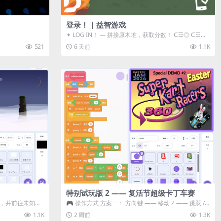
登录！ | 益智游戏
✦ LOG IN！ — 拼接原木堆，获取分数！ ᑕ☲◎ ᑕ☲◎
ᑕ☲◎ ᑕ☲◎ ...
521
6 天前
1.1K
特别试玩版 2 —— 复活节超级卡丁车赛
体，并前往未知领
🎮 操作方式 方案一： 方向键 —— 移动 Z —— 跳跃 /
漂移 方案二： ...
1.1K
2 周前
1.3K