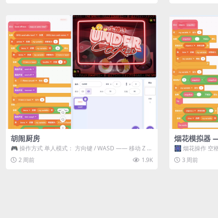
胡闹厨房
烟花模拟器 
🎮 操作方式 单人模式： 方向键 / WASD —— 移动 Z /
🎆 烟花操作 空格
K —— 抓...
型 普通烟花 嘶...
2 周前
1.9K
3 周前