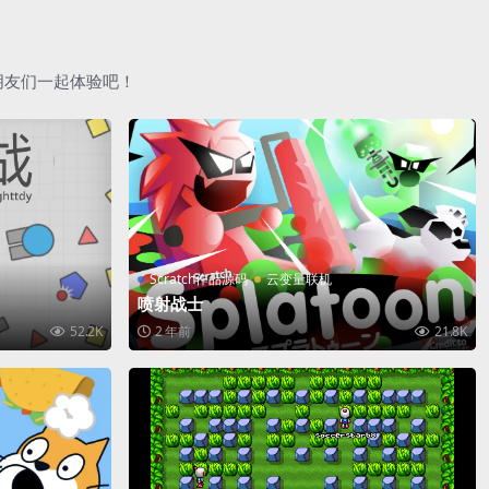
朋友们一起体验吧！
Scratch作品源码
云变量联机
喷射战士
52.2K
2 年前
21.8K