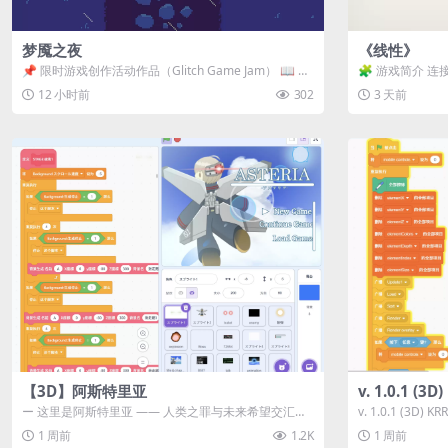
梦魇之夜
《线性》
📌 限时游戏创作活动作品（Glitch Game Jam） 📖 故
🧩 游戏简介 连
事背景 怪物四...
关卡均可通关，请
12 小时前
302
3 天前
【3D】阿斯特里亚
v. 1.0.1 (
ー 这里是阿斯特里亚 —— 人类之罪与未来希望交汇之
v. 1.0.1 (3D)
地 📖 游戏简介 《阿斯特里...
1 周前
1.2K
1 周前