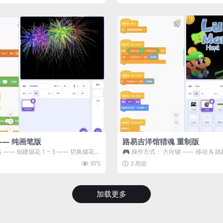
—— 纯画笔版
路易吉洋馆猎魂 重制版
 —— 创建烟花 1 ~ 3 —— 切换烟花类
🎮 操作方式： 方向键 —— 移动 & 跳
宝箱 将你...
975
3 周前
加载更多