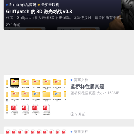
Scratch作品源码
云变量联机
Griffpatch 的 3D 激光对战 v0.8
作者：Griffpatch 多人云端 3D 射击游戏。无法连接时，请关闭所有浏览...
1 年前
赛事文档
蓝桥杯往届真题
蓝桥杯往届真题 大小：163MB
9 月前
赛事文档