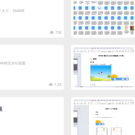
大小：394MB
758
清4MB无水印原图
1.2K
题