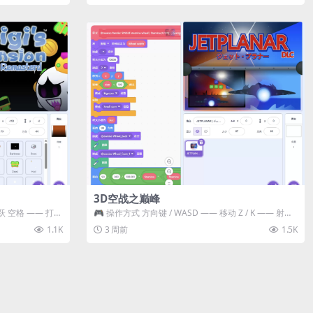
3D空战之巅峰
跃 空格 —— 打开
🎮 操作方式 方向键 / WASD —— 移动 Z / K —— 射击 /
攻击...
1.1K
3 周前
1.5K