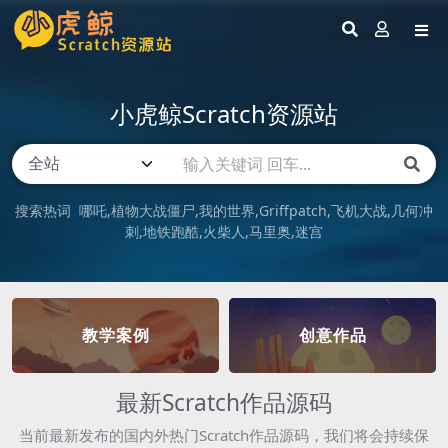
小虎鲸Scratch资源站
搜索热词
哪吒
植物大战僵尸
我的世界
Griffpatch
飞机大战
几何冲
刺
地铁跑酷
火柴人
马里奥
迷宫
教学案例
创意作品
最新Scratch作品源码
当前最新发布的国内外热门Scratch作品源码，我们将会持续保