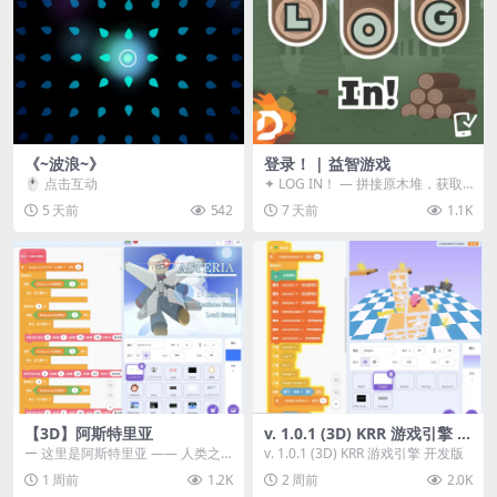
《~波浪~》
登录！ | 益智游戏
🖱️ 点击互动
✦ LOG IN！ — 拼接原木堆，获取
分数！ ᑕ☲◎ ᑕ☲◎ ᑕ☲◎ ᑕ☲◎ ...
5 天前
542
7 天前
1.1K
【3D】阿斯特里亚
v. 1.0.1 (3D) KRR 游戏引擎 开
发版
ー 这里是阿斯特里亚 —— 人类之
v. 1.0.1 (3D) KRR 游戏引擎 开发版
罪与未来希望交汇之地 📖 游戏简
1 周前
1.2K
2 周前
2.0K
介 《阿斯特里...