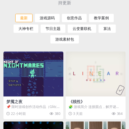
持更新
最新
游戏源码
创意作品
教学案例
大神专栏
节日主题
云变量联机
算法
游戏素材包
梦魇之夜
《线性》
📌 限时游戏创作活动作品（Glitch
🧩 游戏简介 连接圆点，解开谜
Game Jam） 📖 故事背景 怪物四...
题。 ⚠️ 重要提示 所有关卡均可通
22 小时前
380
3 天前
364
关，请确保使用...