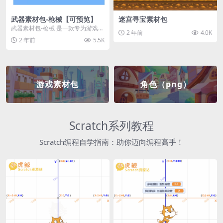
武器素材包-枪械【可预览】
迷宫寻宝素材包
武器素材包-枪械 是一款专为游戏开
2 年前
4.0K
发者和创作者设计的素材包，包含
2 年前
5.5K
多种高质量的枪械...
游戏素材包
角色（png）
Scratch系列教程
Scratch编程自学指南：助你迈向编程高手！