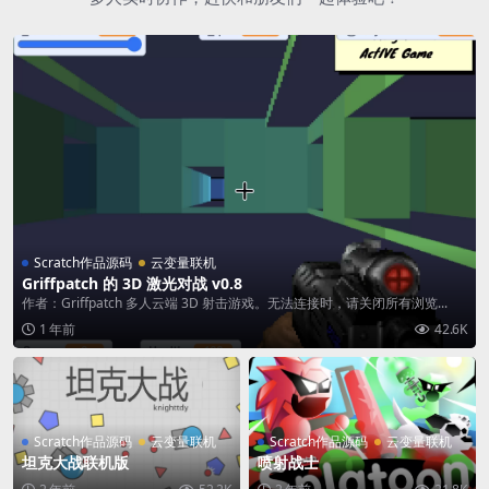
Scratch作品源码
云变量联机
Griffpatch 的 3D 激光对战 v0.8
作者：Griffpatch 多人云端 3D 射击游戏。无法连接时，请关闭所有浏览...
1 年前
42.6K
Scratch作品源码
云变量联机
Scratch作品源码
云变量联机
坦克大战联机版
喷射战士