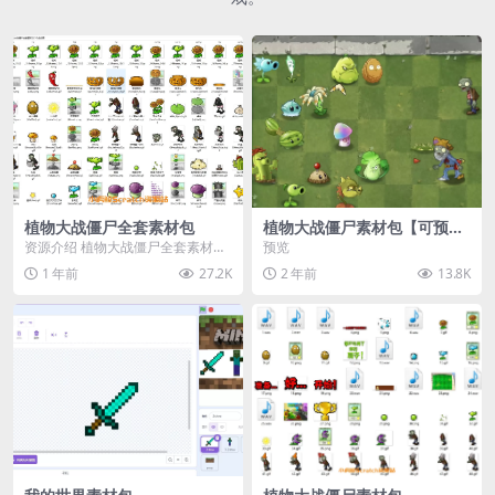
植物大战僵尸全套素材包
植物大战僵尸素材包【可预
览】
资源介绍 植物大战僵尸全套素材
预览
包，包含227个丰富多样的素材，
1 年前
27.2K
2 年前
13.8K
涵盖角色、背景、动...