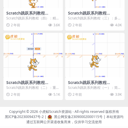
Scratch跳跃系列教程
Scratch跳跃系列教程
（四）：精准着陆
（三）：多段跳跃
Scratch跳跃系列教程（四）：精准
Scratch跳跃系列教程（三）：多段
着陆 作者：小虎鲸Scratch资源站
跳跃 作者：小虎鲸Scratch资源站
2 年前
3.6K
2 年前
4.0K
...
连...
Scratch跳跃系列教程
Scratch跳跃系列教程
（二）：重力跳跃
（一）：简单跳跃
Scratch跳跃系列教程（二）：重力
Scratch跳跃系列教程（一）：简单
跳跃 作者：小虎鲸Scratch资源站
跳跃 作者：小虎鲸Scratch资源站
2 年前
5.1K
2 年前
3.9K
按...
按...
Copyright © 2026
小虎鲸Scratch资源站
- All rights reserved 版权所有
黑ICP备2023009437号-2
|
黑公网安备23090002000115号
| 本站资源均
通过互联网公开渠道收集而来，仅供学习交流使用