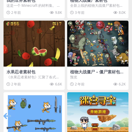
我的世界素材包
植物大战僵尸素材包
这是一个 Minecraft 的材料集。 操
全新上线的植物大战僵尸素材包，
作方法如下： 工具 → 右箭头 怪物...
内含48个精选资源，涵盖角色、场
2 年前
9.8K
3 年前
8.0K
景、音效等多样内容...
水果忍者素材包
植物大战僵尸 – 僵尸素材包
【可预览】
《水果忍者素材包》汇聚了各式鲜
预览
美诱人的水果图像与清脆悦耳的切
2 年前
6.6K
2 年前
6.2K
割音效，专为追求极致...