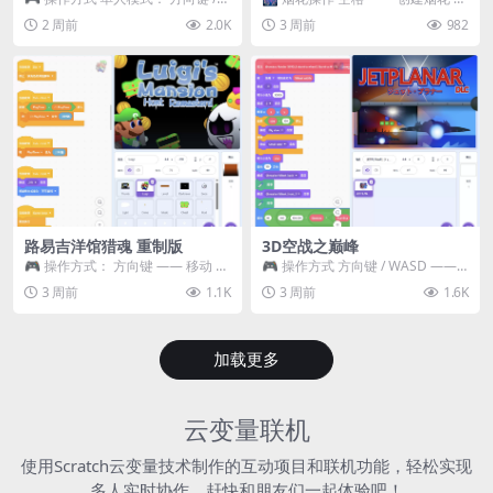
WASD —— 移动 Z / K —— 抓...
~ 3 —— 切换烟花类型 普通烟花
2 周前
2.0K
3 周前
982
嘶...
路易吉洋馆猎魂 重制版
3D空战之巅峰
🎮 操作方式： 方向键 —— 移动 &
🎮 操作方式 方向键 / WASD ——
跳跃 空格 —— 打开宝箱 将你...
移动 Z / K —— 射击 / 攻击...
3 周前
1.1K
3 周前
1.6K
加载更多
云变量联机
使用Scratch云变量技术制作的互动项目和联机功能，轻松实现
多人实时协作，赶快和朋友们一起体验吧！