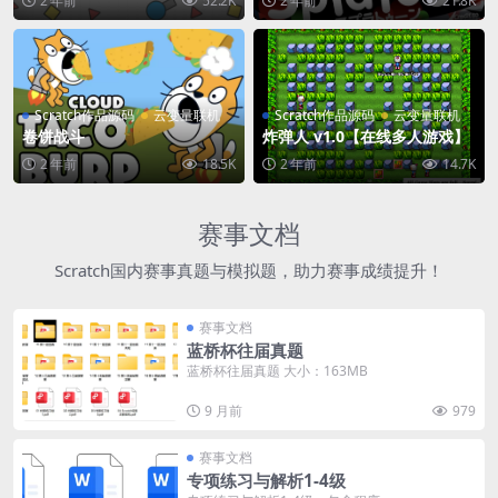
2 年前
52.2K
2 年前
21.8K
Scratch作品源码
云变量联机
Scratch作品源码
云变量联机
卷饼战斗
炸弹人 v1.0【在线多人游戏】
2 年前
18.5K
2 年前
14.7K
赛事文档
Scratch国内赛事真题与模拟题，助力赛事成绩提升！
赛事文档
蓝桥杯往届真题
蓝桥杯往届真题 大小：163MB
9 月前
979
赛事文档
专项练习与解析1-4级