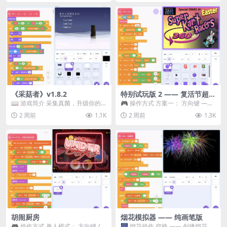
《采菇者》v1.8.2
特别试玩版 2 —— 复活节超级
卡丁车赛
📖 游戏简介 采集真菌，升级你的
🎮 操作方式 方案一： 方向键 ——
机体，并前往未知领域探索。 这是
移动 Z —— 跳跃 / 漂移 方案二： ...
2 周前
1.1K
2 周前
1.3K
一款静谧的探索冒...
胡闹厨房
烟花模拟器 —— 纯画笔版
🎮 操作方式 单人模式： 方向键 /
🎆 烟花操作 空格 —— 创建烟花 1