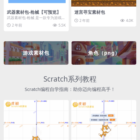
武器素材包-枪械【可预览】
迷宫寻宝素材包
武器素材包-枪械 是一款专为游戏开
2 年前
4.0K
发者和创作者设计的素材包，包含
2 年前
5.5K
多种高质量的枪械...
游戏素材包
角色（png）
Scratch系列教程
Scratch编程自学指南：助你迈向编程高手！