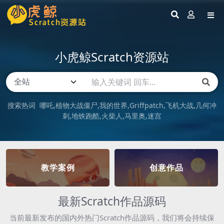
小虎鲸Scratch资源站
搜索热词
哪吒
植物大战僵尸
我的世界
Griffpatch
飞机大战
几何冲
刺
地铁跑酷
火柴人
马里奥
迷宫
教学案例
创意作品
最新Scratch作品源码
当前最新发布的国内外热门Scratch作品源码，我们将会持续保