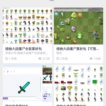
植物大战僵尸全套素材包
植物大战僵尸素材包【可预
览】
资源介绍 植物大战僵尸全套素材
预览
包，包含227个丰富多样的素材，
1 年前
27.2K
2 年前
13.8K
涵盖角色、背景、动...