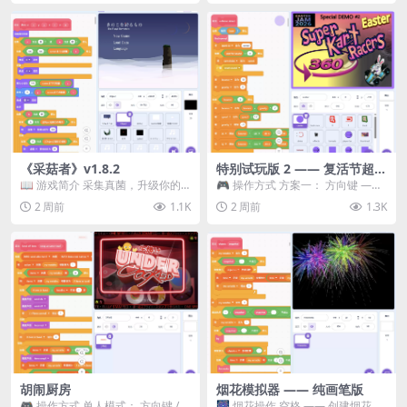
《采菇者》v1.8.2
特别试玩版 2 —— 复活节超级
卡丁车赛
📖 游戏简介 采集真菌，升级你的
🎮 操作方式 方案一： 方向键 ——
机体，并前往未知领域探索。 这是
移动 Z —— 跳跃 / 漂移 方案二： ...
2 周前
1.1K
2 周前
1.3K
一款静谧的探索冒...
胡闹厨房
烟花模拟器 —— 纯画笔版
🎮 操作方式 单人模式： 方向键 /
🎆 烟花操作 空格 —— 创建烟花 1