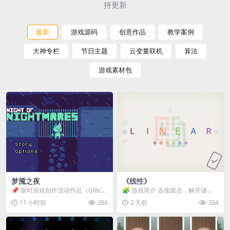
持更新
最新
游戏源码
创意作品
教学案例
大神专栏
节日主题
云变量联机
算法
游戏素材包
梦魇之夜
《线性》
📌 限时游戏创作活动作品（Glitch
🧩 游戏简介 连接圆点，解开谜
Game Jam） 📖 故事背景 怪物四...
题。 ⚠️ 重要提示 所有关卡均可通
11 小时前
286
2 天前
334
关，请确保使用...