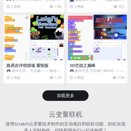
WASD —— 移动 Z / K —— 抓...
~ 3 —— 切换烟花类型 普通烟花
2 周前
1.9K
3 周前
972
嘶...
路易吉洋馆猎魂 重制版
3D空战之巅峰
🎮 操作方式： 方向键 —— 移动 &
🎮 操作方式 方向键 / WASD ——
跳跃 空格 —— 打开宝箱 将你...
移动 Z / K —— 射击 / 攻击...
3 周前
1.1K
3 周前
1.5K
加载更多
云变量联机
使用Scratch云变量技术制作的互动项目和联机功能，轻松实现
多人实时协作，赶快和朋友们一起体验吧！