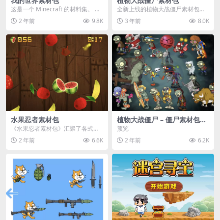
我的世界素材包
植物大战僵尸素材包
这是一个 Minecraft 的材料集。 操
全新上线的植物大战僵尸素材包，
作方法如下： 工具 → 右箭头 怪物...
内含48个精选资源，涵盖角色、场
2 年前
9.8K
3 年前
8.0K
景、音效等多样内容...
水果忍者素材包
植物大战僵尸 – 僵尸素材包
【可预览】
《水果忍者素材包》汇聚了各式鲜
预览
美诱人的水果图像与清脆悦耳的切
2 年前
6.6K
2 年前
6.2K
割音效，专为追求极致...