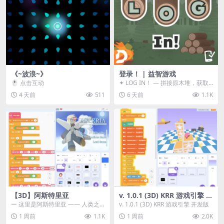
《~波浪~》
登录！ | 益智游戏
🖱️ 点击互动
✦ LOG IN！ — 拼接原木堆，获取
分数！ ᑕ☲◎ ᑕ☲◎ ᑕ☲◎ ᑕ☲◎ ...
4 天前
511
6 天前
1.1K
【3D】阿斯特里亚
v. 1.0.1 (3D) KRR 游戏引擎 开
发版
ー 这里是阿斯特里亚 —— 人类之
v. 1.0.1 (3D) KRR 游戏引擎 开发版
罪与未来希望交汇之地 📖 游戏简
1 周前
1.1K
1 周前
2.0K
介 《阿斯特里...