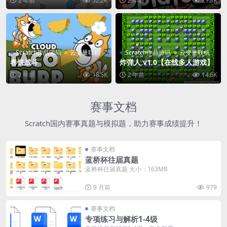
2 年前
52.2K
2 年前
21.8K
Scratch作品源码
云变量联机
Scratch作品源码
云变量联机
卷饼战斗
炸弹人 v1.0【在线多人游戏】
2 年前
18.5K
2 年前
14.6K
赛事文档
Scratch国内赛事真题与模拟题，助力赛事成绩提升！
赛事文档
蓝桥杯往届真题
蓝桥杯往届真题 大小：163MB
9 月前
979
赛事文档
专项练习与解析1-4级