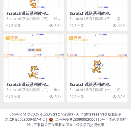
Scratch跳跃系列教程
Scratch跳跃系列教程
（四）：精准着陆
（三）：多段跳跃
Scratch跳跃系列教程（四）：精准
Scratch跳跃系列教程（三）：多段
着陆 作者：小虎鲸Scratch资源站
跳跃 作者：小虎鲸Scratch资源站
2 年前
3.6K
2 年前
4.0K
...
连...
Scratch跳跃系列教程
Scratch跳跃系列教程
（二）：重力跳跃
（一）：简单跳跃
Scratch跳跃系列教程（二）：重力
Scratch跳跃系列教程（一）：简单
跳跃 作者：小虎鲸Scratch资源站
跳跃 作者：小虎鲸Scratch资源站
2 年前
5.1K
2 年前
3.9K
按...
按...
Copyright © 2026
小虎鲸Scratch资源站
- All rights reserved 版权所有
黑ICP备2023009437号-2
|
黑公网安备23090002000115号
| 本站资源均
通过互联网公开渠道收集而来，仅供学习交流使用