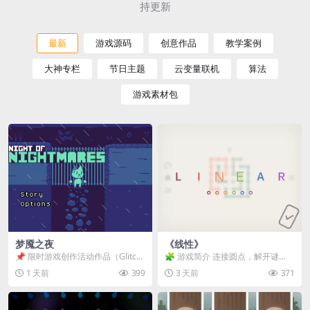
持更新
最新
游戏源码
创意作品
教学案例
大神专栏
节日主题
云变量联机
算法
游戏素材包
梦魇之夜
《线性》
📌 限时游戏创作活动作品（Glitch
🧩 游戏简介 连接圆点，解开谜
Game Jam） 📖 故事背景 怪物四...
题。 ⚠️ 重要提示 所有关卡均可通
1 天前
399
3 天前
371
关，请确保使用...