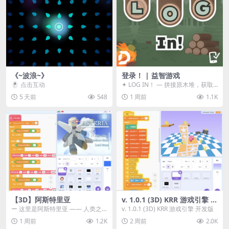
《~波浪~》
登录！ | 益智游戏
🖱️ 点击互动
✦ LOG IN！ — 拼接原木堆，获取
分数！ ᑕ☲◎ ᑕ☲◎ ᑕ☲◎ ᑕ☲◎ ...
5 天前
548
1 周前
1.1K
【3D】阿斯特里亚
v. 1.0.1 (3D) KRR 游戏引擎 开
发版
ー 这里是阿斯特里亚 —— 人类之
v. 1.0.1 (3D) KRR 游戏引擎 开发版
罪与未来希望交汇之地 📖 游戏简
1 周前
1.2K
2 周前
2.0K
介 《阿斯特里...