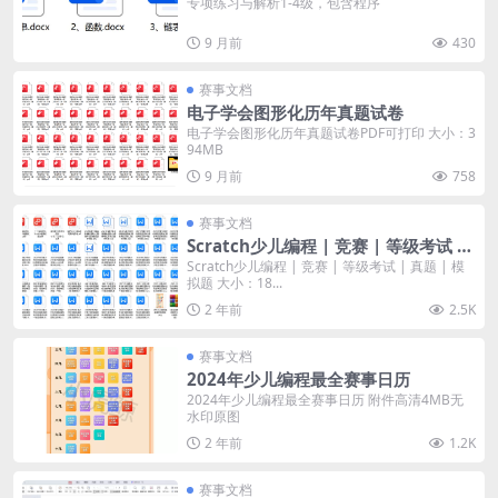
专项练习与解析1-4级，包含程序
9 月前
430
赛事文档
电子学会图形化历年真题试卷
电子学会图形化历年真题试卷PDF可打印 大小：3
94MB
9 月前
758
赛事文档
Scratch少儿编程 | 竞赛 | 等级考试 |
真题 | 模拟题
Scratch少儿编程 | 竞赛 | 等级考试 | 真题 | 模
拟题 大小：18...
2 年前
2.5K
赛事文档
2024年少儿编程最全赛事日历
2024年少儿编程最全赛事日历 附件高清4MB无
水印原图
2 年前
1.2K
赛事文档