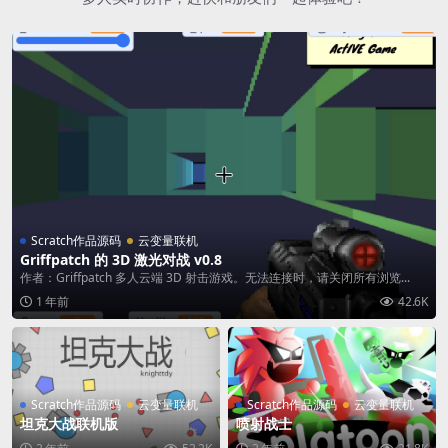
Scratch作品源码
云变量联机
Griffpatch 的 3D 激光对战 v0.8
作者：Griffpatch 多人云端 3D 射击游戏。无法连接时，请关闭所有浏览...
1 年前
42.6K
Scratch作品源码
云变量联机
Scratch作品源码
云变量联机
坦克大战联机版
喷射战士