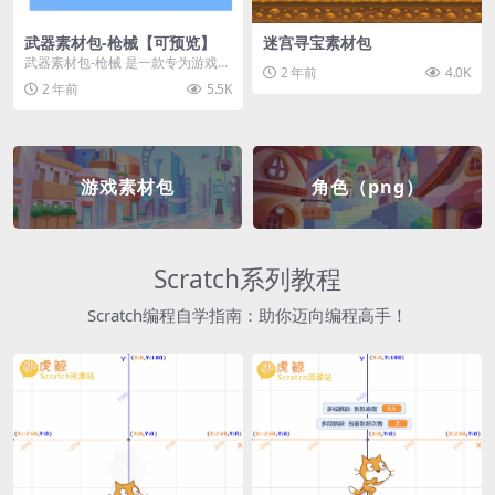
武器素材包-枪械【可预览】
迷宫寻宝素材包
武器素材包-枪械 是一款专为游戏开
2 年前
4.0K
发者和创作者设计的素材包，包含
2 年前
5.5K
多种高质量的枪械...
游戏素材包
角色（png）
Scratch系列教程
Scratch编程自学指南：助你迈向编程高手！