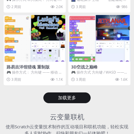
WASD —— 移动 Z / K —— 抓...
~ 3 —— 切换烟花类型 普通烟花
2 周前
2.0K
3 周前
986
嘶...
路易吉洋馆猎魂 重制版
3D空战之巅峰
🎮 操作方式： 方向键 —— 移动 &
🎮 操作方式 方向键 / WASD ——
跳跃 空格 —— 打开宝箱 将你...
移动 Z / K —— 射击 / 攻击...
3 周前
1.1K
3 周前
1.6K
加载更多
云变量联机
使用Scratch云变量技术制作的互动项目和联机功能，轻松实现
多人实时协作，赶快和朋友们一起体验吧！