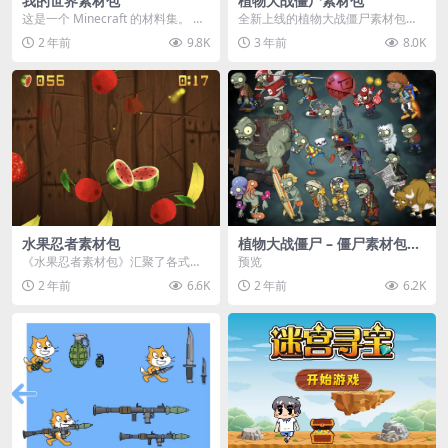
我的世界素材包
植物大战僵尸素材包
这是一个 Minecraft 的材料集。 操
全新上线的植物大战僵尸素材包，
作方法如下： 工具 → 右箭头 怪物...
内含48个精选资源，涵盖角色、场
2 年前
9.8K
3 年前
8.0K
景、音效等多样内容...
水果忍者素材包
植物大战僵尸 – 僵尸素材包
【可预览】
《水果忍者素材包》汇聚了各式鲜
预览
美诱人的水果图像与清脆悦耳的切
2 年前
6.6K
2 年前
6.2K
割音效，专为追求极致...