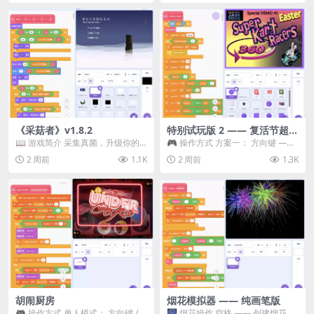
《采菇者》v1.8.2
特别试玩版 2 —— 复活节超级
卡丁车赛
📖 游戏简介 采集真菌，升级你的
🎮 操作方式 方案一： 方向键 ——
机体，并前往未知领域探索。 这是
移动 Z —— 跳跃 / 漂移 方案二： ...
2 周前
1.1K
2 周前
1.3K
一款静谧的探索冒...
胡闹厨房
烟花模拟器 —— 纯画笔版
🎮 操作方式 单人模式： 方向键 /
🎆 烟花操作 空格 —— 创建烟花 1