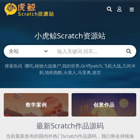
小虎鲸Scratch资源站
搜索热词
哪吒
植物大战僵尸
我的世界
Griffpatch
飞机大战
几何冲
刺
地铁跑酷
火柴人
马里奥
迷宫
教学案例
创意作品
最新Scratch作品源码
当前最新发布的国内外热门Scratch作品源码，我们将会持续保