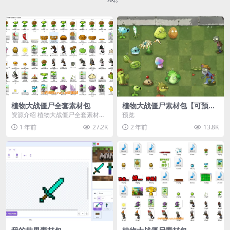
植物大战僵尸全套素材包
植物大战僵尸素材包【可预
览】
资源介绍 植物大战僵尸全套素材
预览
包，包含227个丰富多样的素材，
1 年前
27.2K
2 年前
13.8K
涵盖角色、背景、动...