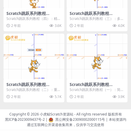
Scratch跳跃系列教程
Scratch跳跃系列教程
（四）：精准着陆
（三）：多段跳跃
Scratch跳跃系列教程（四）：精准
Scratch跳跃系列教程（三）：多段
着陆 作者：小虎鲸Scratch资源站
跳跃 作者：小虎鲸Scratch资源站
2 年前
3.6K
2 年前
4.0K
...
连...
Scratch跳跃系列教程
Scratch跳跃系列教程
（二）：重力跳跃
（一）：简单跳跃
Scratch跳跃系列教程（二）：重力
Scratch跳跃系列教程（一）：简单
跳跃 作者：小虎鲸Scratch资源站
跳跃 作者：小虎鲸Scratch资源站
2 年前
5.1K
2 年前
3.9K
按...
按...
Copyright © 2026
小虎鲸Scratch资源站
- All rights reserved 版权所有
黑ICP备2023009437号-2
|
黑公网安备23090002000115号
| 本站资源均
通过互联网公开渠道收集而来，仅供学习交流使用