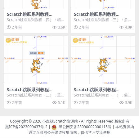
Scratch跳跃系列教程
Scratch跳跃系列教程
（四）：精准着陆
（三）：多段跳跃
Scratch跳跃系列教程（四）：精准
Scratch跳跃系列教程（三）：多段
着陆 作者：小虎鲸Scratch资源站
跳跃 作者：小虎鲸Scratch资源站
2 年前
3.6K
2 年前
4.0K
...
连...
Scratch跳跃系列教程
Scratch跳跃系列教程
（二）：重力跳跃
（一）：简单跳跃
Scratch跳跃系列教程（二）：重力
Scratch跳跃系列教程（一）：简单
跳跃 作者：小虎鲸Scratch资源站
跳跃 作者：小虎鲸Scratch资源站
2 年前
5.1K
2 年前
3.9K
按...
按...
Copyright © 2026
小虎鲸Scratch资源站
- All rights reserved 版权所有
黑ICP备2023009437号-2
|
黑公网安备23090002000115号
| 本站资源均
通过互联网公开渠道收集而来，仅供学习交流使用