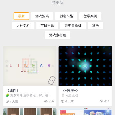
持更新
最新
游戏源码
创意作品
教学案例
大神专栏
节日主题
云变量联机
算法
游戏素材包
《线性》
《~波浪~》
🧩 游戏简介 连接圆点，解开谜
🖱️ 点击互动
题。 ⚠️ 重要提示 所有关卡均可通
2 天前
256
4 天前
444
关，请确保使用...