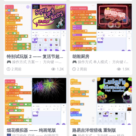
特别试玩版 2 —— 复活节超级
胡闹厨房
卡丁车赛
🎮 操作方式 方案一： 方向键 ——
🎮 操作方式 单人模式： 方向键 /
移动 Z —— 跳跃 / 漂移 方案二： ...
WASD —— 移动 Z / K —— 抓...
2 周前
1.3K
2 周前
1.9K
烟花模拟器 —— 纯画笔版
路易吉洋馆猎魂 重制版
🎆 烟花操作 空格 —— 创建烟花 1
🎮 操作方式： 方向键 —— 移动 &