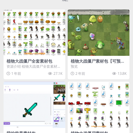
植物大战僵尸全套素材包
植物大战僵尸素材包【可预
览】
资源介绍 植物大战僵尸全套素材
预览
包，包含227个丰富多样的素材，
1 年前
27.1K
2 年前
13.8K
涵盖角色、背景、动...