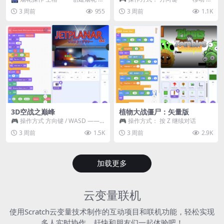
~ 3 —— 切换烟花类型 普通烟花
跳跃 空格 —— 打开宝箱 将你...
3 周前
955
3 周前
1.1K
嘶...
3D空战之巅峰
植物大战僵尸：矢量版
🎮 操作方式 方向键 / WASD ——
🎮 操作方式： 按 Z 继续对话
移动 Z / K —— 射击 / 攻击...
3 周前
1.5K
3 周前
2.9K
加载更多
云变量联机
使用Scratch云变量技术制作的互动项目和联机功能，轻松实现
多人实时协作，赶快和朋友们一起体验吧！