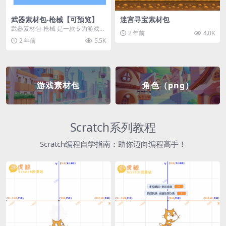
武器素材包-枪械【可预览】
迷宫寻宝素材包
武器素材包-枪械 是一款专为游戏开
2 年前
4.0K
发者和创作者设计的素材包，包含
2 年前
5.5K
多种高质量的枪械...
游戏素材包
角色（png）
Scratch系列教程
Scratch编程自学指南：助你迈向编程高手！