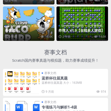
2 年前
52.0K
2 年前
21.7K
Scratch作品源码
云变量联机
Scratch作品源码
云变量联机
卷饼战斗
炸弹人 v1.0【在线多人游戏】
2 年前
18.4K
2 年前
14.6K
赛事文档
Scratch国内赛事真题与模拟题，助力赛事成绩提升！
赛事文档
蓝桥杯往届真题
蓝桥杯往届真题 大小：163MB
9 月前
974
赛事文档
专项练习与解析1-4级