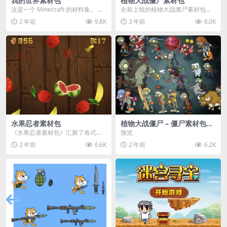
我的世界素材包
植物大战僵尸素材包
这是一个 Minecraft 的材料集。 操
全新上线的植物大战僵尸素材包，
作方法如下： 工具 → 右箭头 怪物...
内含48个精选资源，涵盖角色、场
2 年前
9.8K
3 年前
8.0K
景、音效等多样内容...
水果忍者素材包
植物大战僵尸 – 僵尸素材包
【可预览】
《水果忍者素材包》汇聚了各式鲜
预览
美诱人的水果图像与清脆悦耳的切
2 年前
6.6K
2 年前
6.2K
割音效，专为追求极致...