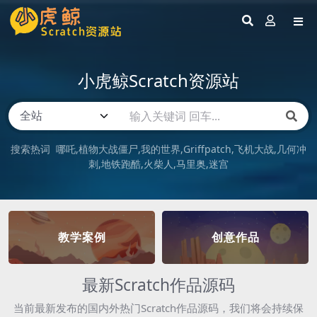
小虎鲸Scratch资源站
搜索热词
哪吒
植物大战僵尸
我的世界
Griffpatch
飞机大战
几何冲
刺
地铁跑酷
火柴人
马里奥
迷宫
教学案例
创意作品
最新Scratch作品源码
当前最新发布的国内外热门Scratch作品源码，我们将会持续保