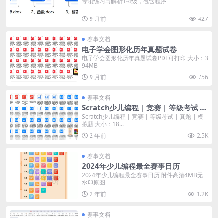
专项练习与解析1-4级，包含程序
9 月前
427
赛事文档
电子学会图形化历年真题试卷
电子学会图形化历年真题试卷PDF可打印 大小：3
94MB
9 月前
756
赛事文档
Scratch少儿编程 | 竞赛 | 等级考试 |
真题 | 模拟题
Scratch少儿编程 | 竞赛 | 等级考试 | 真题 | 模
拟题 大小：18...
2 年前
2.5K
赛事文档
2024年少儿编程最全赛事日历
2024年少儿编程最全赛事日历 附件高清4MB无
水印原图
2 年前
1.2K
赛事文档