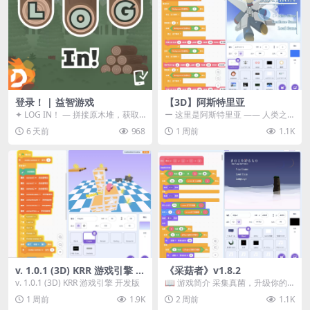
登录！ | 益智游戏
【3D】阿斯特里亚
✦ LOG IN！ — 拼接原木堆，获取
ー 这里是阿斯特里亚 —— 人类之
分数！ ᑕ☲◎ ᑕ☲◎ ᑕ☲◎ ᑕ☲◎ ...
罪与未来希望交汇之地 📖 游戏简
6 天前
968
1 周前
1.1K
介 《阿斯特里...
v. 1.0.1 (3D) KRR 游戏引擎 开
《采菇者》v1.8.2
发版
v. 1.0.1 (3D) KRR 游戏引擎 开发版
📖 游戏简介 采集真菌，升级你的
机体，并前往未知领域探索。 这是
1 周前
1.9K
2 周前
1.1K
一款静谧的探索冒...