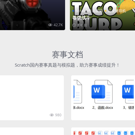
Scratch作品源码
云变量联机
卷饼战斗
42.7K
2 年前
赛事文档
Scratch国内赛事真题与模拟题，助力赛事成绩提升！
980