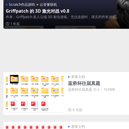
Scratch作品源码
云变量联机
Griffpatch 的 3D 激光对战 v0.8
作者：Griffpatch 多人云端 3D 射击游戏。无法连接时，请关闭所有浏览...
1 年前
赛事文档
蓝桥杯往届真题
蓝桥杯往届真题 大小：163MB
9 月前
赛事文档