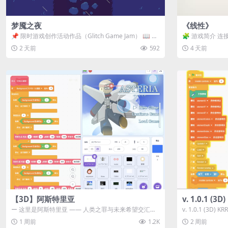
梦魇之夜
《线性》
📌 限时游戏创作活动作品（Glitch Game Jam） 📖 故
🧩 游戏简介 连
事背景 怪物四...
关卡均可通关，请
2 天前
592
4 天前
【3D】阿斯特里亚
v. 1.0.1 (
ー 这里是阿斯特里亚 —— 人类之罪与未来希望交汇之
v. 1.0.1 (3D)
地 📖 游戏简介 《阿斯特里...
1 周前
1.2K
2 周前