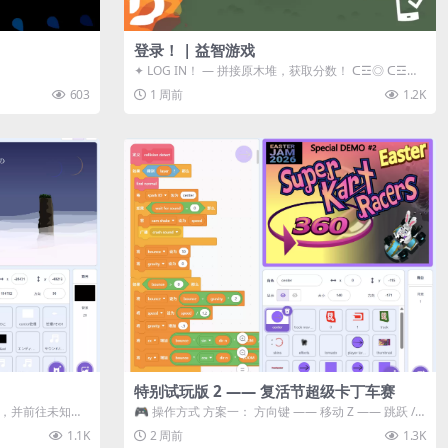
登录！ | 益智游戏
✦ LOG IN！ — 拼接原木堆，获取分数！ ᑕ☲◎ ᑕ☲◎
ᑕ☲◎ ᑕ☲◎ ...
603
1 周前
1.2K
特别试玩版 2 —— 复活节超级卡丁车赛
体，并前往未知领
🎮 操作方式 方案一： 方向键 —— 移动 Z —— 跳跃 /
漂移 方案二： ...
1.1K
2 周前
1.3K