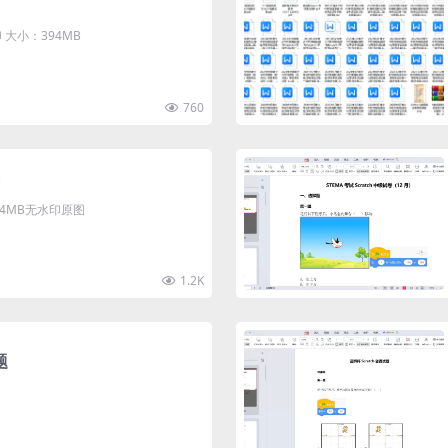
大小：394MB
760
清4MB无水印原图
1.2K
题