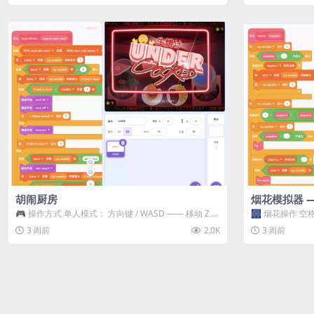
胡闹厨房
烟花模拟器 
🎮 操作方式 单人模式： 方向键 / WASD —— 移动 Z /
🎆 烟花操作 空格
K —— 抓...
型 普通烟花 嘶...
3 周前
2.0K
3 周前