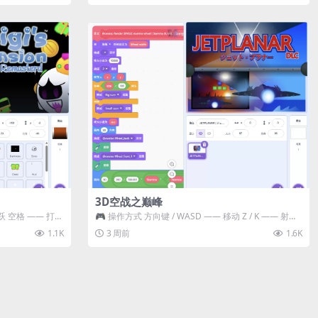
3D空战之巅峰
跃 空格 —— 打开
🎮 操作方式 方向键 / WASD —— 移动 Z / K —— 射击 /
攻击...
1.1K
3 周前
1.6K