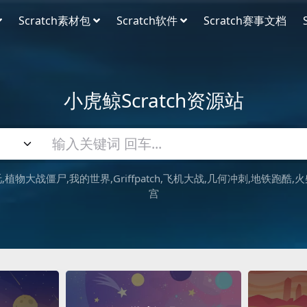
Scratch素材包
Scratch软件
Scratch赛事文档
小虎鲸Scratch资源站
吒
植物大战僵尸
我的世界
Griffpatch
飞机大战
几何冲刺
地铁跑酷
火
宫