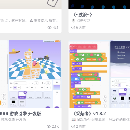
《~波浪~》
接圆点，解开谜题。 ⚠️ 重要提示 所有
🖱️ 点击互动
确保使用...
421
6 天前
3D) KRR 游戏引擎 开发版
《采菇者》v1.8.2
 KRR 游戏引擎 开发版
📖 游戏简介 采集真菌，升级你的机
域探索。 这是一款静谧的探索冒...
2.1K
2 周前