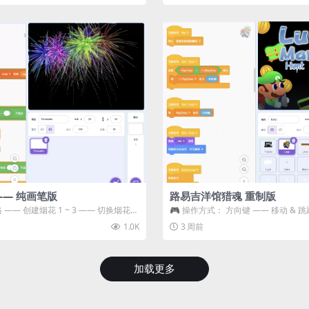
—— 纯画笔版
路易吉洋馆猎魂 重制版
 —— 创建烟花 1 ~ 3 —— 切换烟花类
🎮 操作方式： 方向键 —— 移动 & 跳
宝箱 将你...
1.0K
3 周前
加载更多