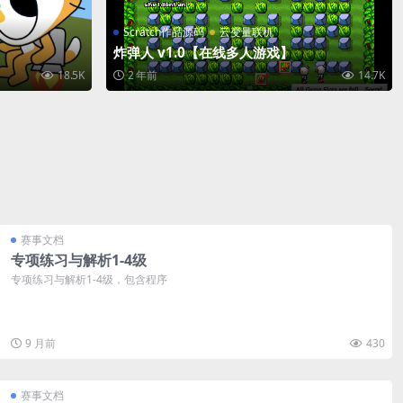
Scratch作品源码
云变量联机
炸弹人 v1.0【在线多人游戏】
18.5K
2 年前
14.7K
赛事文档
专项练习与解析1-4级
专项练习与解析1-4级，包含程序
9 月前
430
赛事文档