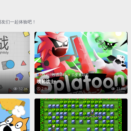
朋友们一起体验吧！
Scratch作品源码
云变量联机
喷射战士
52.3K
2 年前
21.8K