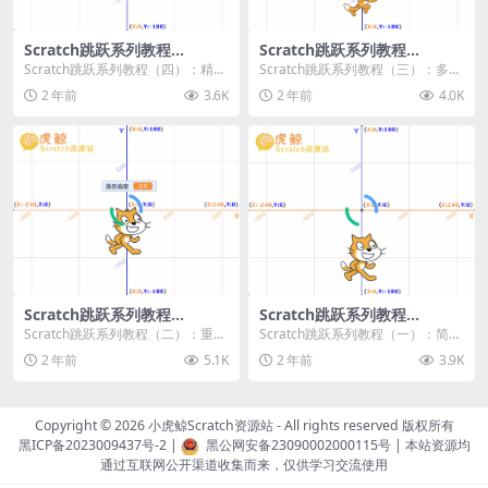
Scratch跳跃系列教程
Scratch跳跃系列教程
（四）：精准着陆
（三）：多段跳跃
Scratch跳跃系列教程（四）：精准
Scratch跳跃系列教程（三）：多段
着陆 作者：小虎鲸Scratch资源站
跳跃 作者：小虎鲸Scratch资源站
2 年前
3.6K
2 年前
4.0K
...
连...
Scratch跳跃系列教程
Scratch跳跃系列教程
（二）：重力跳跃
（一）：简单跳跃
Scratch跳跃系列教程（二）：重力
Scratch跳跃系列教程（一）：简单
跳跃 作者：小虎鲸Scratch资源站
跳跃 作者：小虎鲸Scratch资源站
2 年前
5.1K
2 年前
3.9K
按...
按...
Copyright © 2026
小虎鲸Scratch资源站
- All rights reserved 版权所有
黑ICP备2023009437号-2
|
黑公网安备23090002000115号
| 本站资源均
通过互联网公开渠道收集而来，仅供学习交流使用