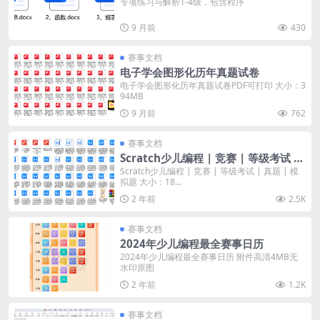
专项练习与解析1-4级，包含程序
9 月前
430
赛事文档
电子学会图形化历年真题试卷
电子学会图形化历年真题试卷PDF可打印 大小：3
94MB
9 月前
762
赛事文档
Scratch少儿编程 | 竞赛 | 等级考试 |
真题 | 模拟题
Scratch少儿编程 | 竞赛 | 等级考试 | 真题 | 模
拟题 大小：18...
2 年前
2.5K
赛事文档
2024年少儿编程最全赛事日历
2024年少儿编程最全赛事日历 附件高清4MB无
水印原图
2 年前
1.2K
赛事文档