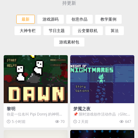
持更新
最新
游戏源码
创意作品
教学案例
大神专栏
节日主题
云变量联机
算法
游戏素材包
黎明
梦魇之夜
你是一位名叫 Pipi Donnj 的神明。
📌 限时游戏创作活动作品（Glitch
你的任务是保护一群白色小人。 点
Game Jam） 📖 故事背景 怪物四...
5 小时前
70
2 天前
647
击...