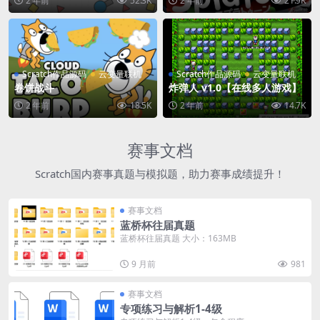
2 年前
52.3K
2 年前
21.9K
Scratch作品源码
云变量联机
Scratch作品源码
云变量联机
卷饼战斗
炸弹人 v1.0【在线多人游戏】
2 年前
18.5K
2 年前
14.7K
赛事文档
Scratch国内赛事真题与模拟题，助力赛事成绩提升！
赛事文档
蓝桥杯往届真题
蓝桥杯往届真题 大小：163MB
9 月前
981
赛事文档
专项练习与解析1-4级