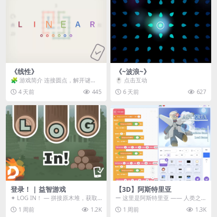
《线性》
《~波浪~》
🧩 游戏简介 连接圆点，解开谜
🖱️ 点击互动
题。 ⚠️ 重要提示 所有关卡均可通
4 天前
445
6 天前
627
关，请确保使用...
登录！ | 益智游戏
【3D】阿斯特里亚
✦ LOG IN！ — 拼接原木堆，获取
ー 这里是阿斯特里亚 —— 人类之
分数！ ᑕ☲◎ ᑕ☲◎ ᑕ☲◎ ᑕ☲◎ ...
罪与未来希望交汇之地 📖 游戏简
1 周前
1.2K
1 周前
1.3K
介 《阿斯特里...