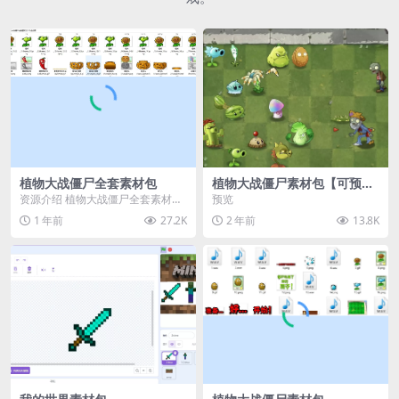
植物大战僵尸全套素材包
植物大战僵尸素材包【可预
览】
资源介绍 植物大战僵尸全套素材
预览
包，包含227个丰富多样的素材，
1 年前
27.2K
2 年前
13.8K
涵盖角色、背景、动...