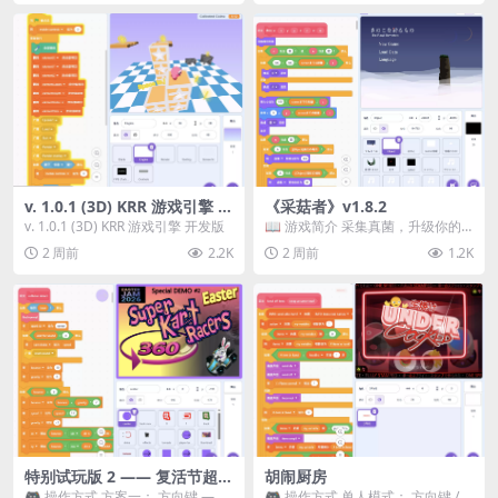
v. 1.0.1 (3D) KRR 游戏引擎 开
《采菇者》v1.8.2
发版
v. 1.0.1 (3D) KRR 游戏引擎 开发版
📖 游戏简介 采集真菌，升级你的
机体，并前往未知领域探索。 这是
2 周前
2.2K
2 周前
1.2K
一款静谧的探索冒...
特别试玩版 2 —— 复活节超级
胡闹厨房
卡丁车赛
🎮 操作方式 方案一： 方向键 ——
🎮 操作方式 单人模式： 方向键 /