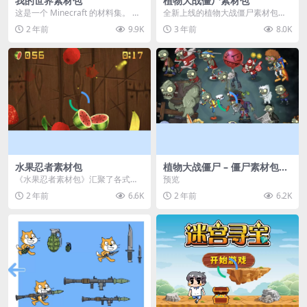
我的世界素材包
植物大战僵尸素材包
这是一个 Minecraft 的材料集。 操
全新上线的植物大战僵尸素材包，
作方法如下： 工具 → 右箭头 怪物...
内含48个精选资源，涵盖角色、场
2 年前
9.9K
3 年前
8.0K
景、音效等多样内容...
水果忍者素材包
植物大战僵尸 – 僵尸素材包
【可预览】
《水果忍者素材包》汇聚了各式鲜
预览
美诱人的水果图像与清脆悦耳的切
2 年前
6.6K
2 年前
6.2K
割音效，专为追求极致...