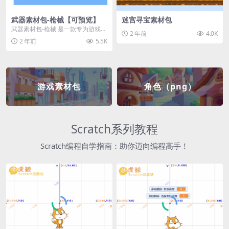
武器素材包-枪械【可预览】
迷宫寻宝素材包
武器素材包-枪械 是一款专为游戏开
2 年前
4.0K
发者和创作者设计的素材包，包含
2 年前
5.5K
多种高质量的枪械...
游戏素材包
角色（png）
Scratch系列教程
Scratch编程自学指南：助你迈向编程高手！