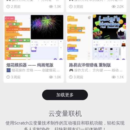
移动 Z —— 跳跃 / 漂移 方案二： ...
WASD —— 移动 Z / K —— 抓...
2 周前
1.3K
3 周前
2.0K
烟花模拟器 —— 纯画笔版
路易吉洋馆猎魂 重制版
🎆 烟花操作 空格 —— 创建烟花 1
🎮 操作方式： 方向键 —— 移动 &
~ 3 —— 切换烟花类型 普通烟花
跳跃 空格 —— 打开宝箱 将你...
3 周前
1.0K
3 周前
1.1K
嘶...
加载更多
云变量联机
使用Scratch云变量技术制作的互动项目和联机功能，轻松实现
多人实时协作，赶快和朋友们一起体验吧！