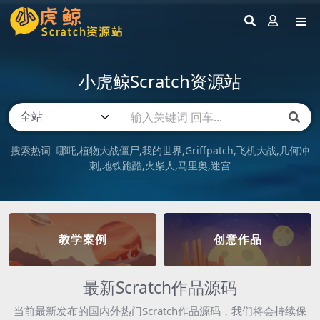
小虎鲸Scratch资源站
搜索热词
哪吒
植物大战僵尸
我的世界
Griffpatch
飞机大战
几何冲
刺
地铁跑酷
火柴人
马里奥
迷宫
教学案例
创意作品
最新Scratch作品源码
当前最新发布的国内外热门Scratch作品源码，我们将会持续保