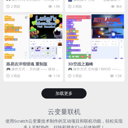
WASD —— 移动 Z / K —— 抓...
~ 3 —— 切换烟花类型 普通烟花
2 周前
1.9K
3 周前
964
嘶...
路易吉洋馆猎魂 重制版
3D空战之巅峰
🎮 操作方式： 方向键 —— 移动 &
🎮 操作方式 方向键 / WASD ——
跳跃 空格 —— 打开宝箱 将你...
移动 Z / K —— 射击 / 攻击...
3 周前
1.1K
3 周前
1.5K
加载更多
云变量联机
使用Scratch云变量技术制作的互动项目和联机功能，轻松实现
多人实时协作，赶快和朋友们一起体验吧！