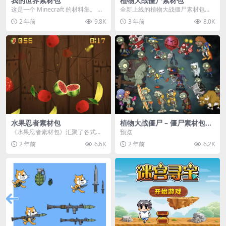
我的世界素材包
植物大战僵尸素材包
这是一个 Minecraft 的材料集。 操
全新上线的植物大战僵尸素材包，
作方法如下： 工具 → 右箭头 怪物...
内含48个精选资源，涵盖角色、场
2 年前
9.8K
3 年前
8.0K
景、音效等多样内容...
水果忍者素材包
植物大战僵尸 – 僵尸素材包
【可预览】
《水果忍者素材包》汇聚了各式鲜
预览
美诱人的水果图像与清脆悦耳的切
2 年前
6.6K
2 年前
6.2K
割音效，专为追求极致...