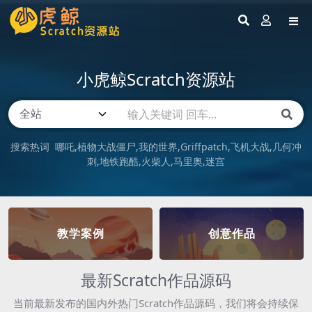
小虎鲸Scratch资源站
搜索热词
哪吒
植物大战僵尸
我的世界
Griffpatch
飞机大战
几何冲
刺
地铁跑酷
火柴人
马里奥
迷宫
教学案例
创意作品
最新Scratch作品源码
当前最新发布的国内外热门Scratch作品源码，我们将会持续保