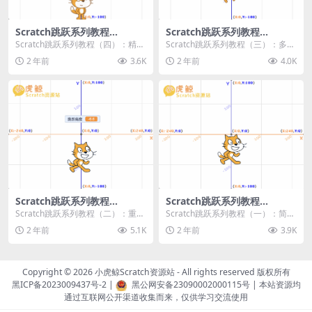
Scratch跳跃系列教程
Scratch跳跃系列教程
（四）：精准着陆
（三）：多段跳跃
Scratch跳跃系列教程（四）：精准
Scratch跳跃系列教程（三）：多段
着陆 作者：小虎鲸Scratch资源站
跳跃 作者：小虎鲸Scratch资源站
2 年前
3.6K
2 年前
4.0K
...
连...
Scratch跳跃系列教程
Scratch跳跃系列教程
（二）：重力跳跃
（一）：简单跳跃
Scratch跳跃系列教程（二）：重力
Scratch跳跃系列教程（一）：简单
跳跃 作者：小虎鲸Scratch资源站
跳跃 作者：小虎鲸Scratch资源站
2 年前
5.1K
2 年前
3.9K
按...
按...
Copyright © 2026
小虎鲸Scratch资源站
- All rights reserved 版权所有
黑ICP备2023009437号-2
|
黑公网安备23090002000115号
| 本站资源均
通过互联网公开渠道收集而来，仅供学习交流使用