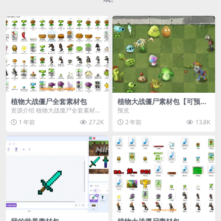
植物大战僵尸全套素材包
植物大战僵尸素材包【可预
览】
资源介绍 植物大战僵尸全套素材
预览
包，包含227个丰富多样的素材，
1 年前
27.2K
2 年前
13.8K
涵盖角色、背景、动...