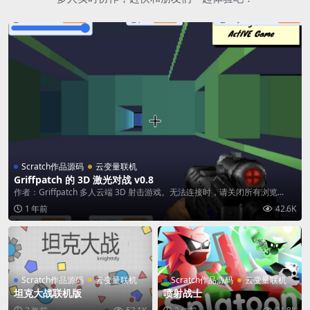
Scratch作品源码
云变量联机
Griffpatch 的 3D 激光对战 v0.8
作者：Griffpatch 多人云端 3D 射击游戏。无法连接时，请关闭所有浏览...
1 年前
42.6K
Scratch作品源码
云变量联机
Scratch作品源码
云变量联机
坦克大战联机版
喷射战士