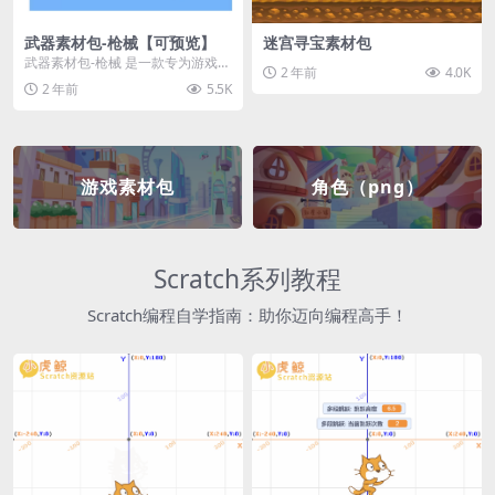
武器素材包-枪械【可预览】
迷宫寻宝素材包
武器素材包-枪械 是一款专为游戏开
2 年前
4.0K
发者和创作者设计的素材包，包含
2 年前
5.5K
多种高质量的枪械...
游戏素材包
角色（png）
Scratch系列教程
Scratch编程自学指南：助你迈向编程高手！