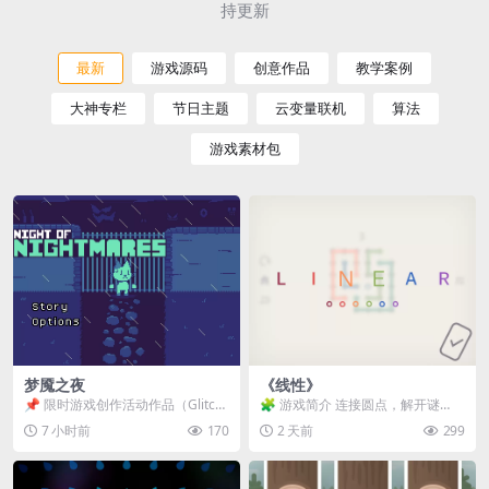
持更新
最新
游戏源码
创意作品
教学案例
大神专栏
节日主题
云变量联机
算法
游戏素材包
梦魇之夜
《线性》
📌 限时游戏创作活动作品（Glitch
🧩 游戏简介 连接圆点，解开谜
Game Jam） 📖 故事背景 怪物四...
题。 ⚠️ 重要提示 所有关卡均可通
7 小时前
170
2 天前
299
关，请确保使用...