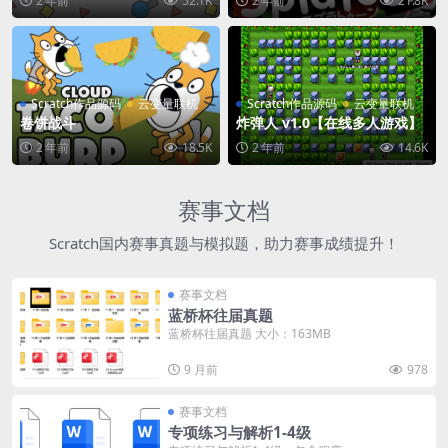
2 年前
52.1K
2 年前
21.8K
Scratch作品源码
云变量联机
Scratch作品源码
云变量联机
卷饼战斗
炸弹人 v1.0【在线多人游戏】
2 年前
18.5K
2 年前
14.6K
赛事文档
Scratch国内赛事真题与模拟题，助力赛事成绩提升！
赛事文档
蓝桥杯往届真题
蓝桥杯往届真题 大小：163MB
9 月前
978
赛事文档
专项练习与解析1-4级