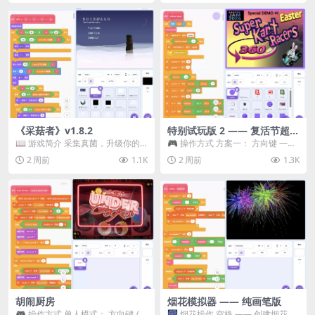
《采菇者》v1.8.2
特别试玩版 2 —— 复活节超级
卡丁车赛
📖 游戏简介 采集真菌，升级你的
🎮 操作方式 方案一： 方向键 ——
机体，并前往未知领域探索。 这是
移动 Z —— 跳跃 / 漂移 方案二： ...
2 周前
1.1K
2 周前
1.3K
一款静谧的探索冒...
胡闹厨房
烟花模拟器 —— 纯画笔版
🎮 操作方式 单人模式： 方向键 /
🎆 烟花操作 空格 —— 创建烟花 1