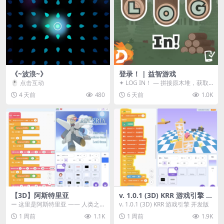
《~波浪~》
登录！ | 益智游戏
🖱️ 点击互动
✦ LOG IN！ — 拼接原木堆，获取
分数！ ᑕ☲◎ ᑕ☲◎ ᑕ☲◎ ᑕ☲◎ ...
4 天前
480
6 天前
1.0K
【3D】阿斯特里亚
v. 1.0.1 (3D) KRR 游戏引擎 开
发版
ー 这里是阿斯特里亚 —— 人类之
v. 1.0.1 (3D) KRR 游戏引擎 开发版
罪与未来希望交汇之地 📖 游戏简
1 周前
1.1K
1 周前
1.9K
介 《阿斯特里...