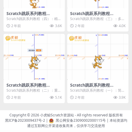
Scratch跳跃系列教程
Scratch跳跃系列教程
（四）：精准着陆
（三）：多段跳跃
Scratch跳跃系列教程（四）：精准
Scratch跳跃系列教程（三）：多段
着陆 作者：小虎鲸Scratch资源站
跳跃 作者：小虎鲸Scratch资源站
2 年前
3.6K
2 年前
4.0K
...
连...
Scratch跳跃系列教程
Scratch跳跃系列教程
（二）：重力跳跃
（一）：简单跳跃
Scratch跳跃系列教程（二）：重力
Scratch跳跃系列教程（一）：简单
跳跃 作者：小虎鲸Scratch资源站
跳跃 作者：小虎鲸Scratch资源站
2 年前
5.1K
2 年前
3.9K
按...
按...
Copyright © 2026
小虎鲸Scratch资源站
- All rights reserved 版权所有
黑ICP备2023009437号-2
|
黑公网安备23090002000115号
| 本站资源均
通过互联网公开渠道收集而来，仅供学习交流使用