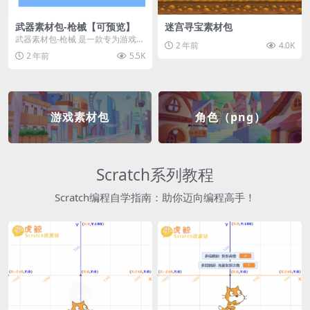
武器素材包-枪械【可预览】
迷宫寻宝素材包
武器素材包-枪械 是一款专为游戏开
2 年前
4.0K
发者和创作者设计的素材包，包含
2 年前
5.5K
多种高质量的枪械...
游戏素材包
角色（png）
Scratch系列教程
Scratch编程自学指南：助你迈向编程高手！