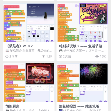
《采菇者》v1.8.2
特别试玩版 2 —— 复活节超级
卡丁车赛
📖 游戏简介 采集真菌，升级你的
🎮 操作方式 方案一： 方向键 ——
机体，并前往未知领域探索。 这是
移动 Z —— 跳跃 / 漂移 方案二： ...
2 周前
1.2K
2 周前
1.3K
一款静谧的探索冒...
胡闹厨房
烟花模拟器 —— 纯画笔版
🎮 操作方式 单人模式： 方向键 /
🎆 烟花操作 空格 —— 创建烟花 1