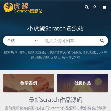
小虎鲸Scratch资源站
搜索热词
哪吒
植物大战僵尸
我的世界
Griffpatch
飞机大战
几何冲
刺
地铁跑酷
火柴人
马里奥
迷宫
教学案例
创意作品
最新Scratch作品源码
当前最新发布的国内外热门Scratch作品源码，我们将会持续保