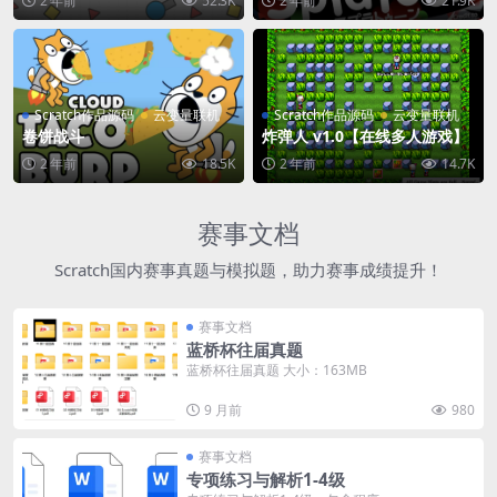
2 年前
52.3K
2 年前
21.9K
Scratch作品源码
云变量联机
Scratch作品源码
云变量联机
卷饼战斗
炸弹人 v1.0【在线多人游戏】
2 年前
18.5K
2 年前
14.7K
赛事文档
Scratch国内赛事真题与模拟题，助力赛事成绩提升！
赛事文档
蓝桥杯往届真题
蓝桥杯往届真题 大小：163MB
9 月前
980
赛事文档
专项练习与解析1-4级