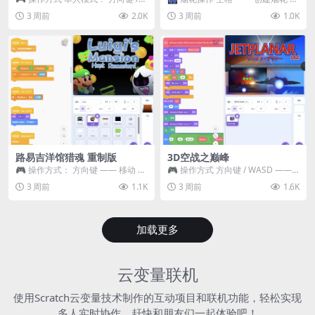
WASD —— 移动 Z / K —— 抓...
~ 3 —— 切换烟花类型 普通烟花
3 周前
2.0K
3 周前
1.0K
嘶...
路易吉洋馆猎魂 重制版
3D空战之巅峰
🎮 操作方式： 方向键 —— 移动 &
🎮 操作方式 方向键 / WASD ——
跳跃 空格 —— 打开宝箱 将你...
移动 Z / K —— 射击 / 攻击...
3 周前
1.1K
3 周前
1.6K
加载更多
云变量联机
使用Scratch云变量技术制作的互动项目和联机功能，轻松实现
多人实时协作，赶快和朋友们一起体验吧！