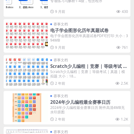
专项练习与解析1-4级，包含程序
9 月前
430
赛事文档
电子学会图形化历年真题试卷
电子学会图形化历年真题试卷PDF可打印 大小：3
94MB
9 月前
761
赛事文档
Scratch少儿编程 | 竞赛 | 等级考试 |
真题 | 模拟题
Scratch少儿编程 | 竞赛 | 等级考试 | 真题 | 模
拟题 大小：18...
2 年前
2.5K
赛事文档
2024年少儿编程最全赛事日历
2024年少儿编程最全赛事日历 附件高清4MB无
水印原图
2 年前
1.2K
赛事文档