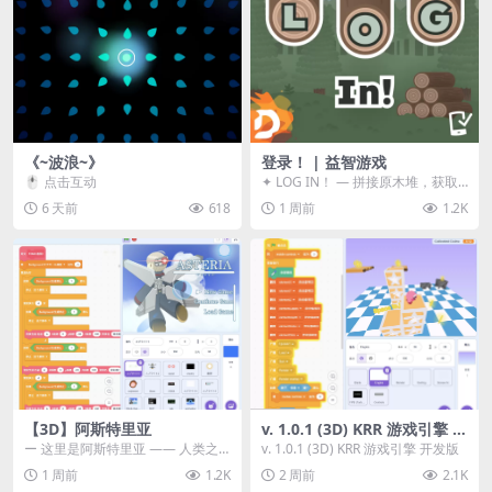
《~波浪~》
登录！ | 益智游戏
🖱️ 点击互动
✦ LOG IN！ — 拼接原木堆，获取
分数！ ᑕ☲◎ ᑕ☲◎ ᑕ☲◎ ᑕ☲◎ ...
6 天前
618
1 周前
1.2K
【3D】阿斯特里亚
v. 1.0.1 (3D) KRR 游戏引擎 开
发版
ー 这里是阿斯特里亚 —— 人类之
v. 1.0.1 (3D) KRR 游戏引擎 开发版
罪与未来希望交汇之地 📖 游戏简
1 周前
1.2K
2 周前
2.1K
介 《阿斯特里...