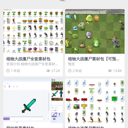
植物大战僵尸全套素材包
植物大战僵尸素材包【可预
览】
资源介绍 植物大战僵尸全套素材
预览
包，包含227个丰富多样的素材，
1 年前
27.2K
2 年前
13.8K
涵盖角色、背景、动...