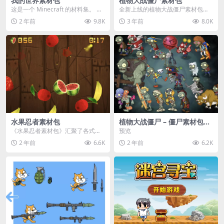
我的世界素材包
植物大战僵尸素材包
这是一个 Minecraft 的材料集。 操
全新上线的植物大战僵尸素材包，
作方法如下： 工具 → 右箭头 怪物...
内含48个精选资源，涵盖角色、场
2 年前
9.8K
3 年前
8.0K
景、音效等多样内容...
水果忍者素材包
植物大战僵尸 – 僵尸素材包
【可预览】
《水果忍者素材包》汇聚了各式鲜
预览
美诱人的水果图像与清脆悦耳的切
2 年前
6.6K
2 年前
6.2K
割音效，专为追求极致...