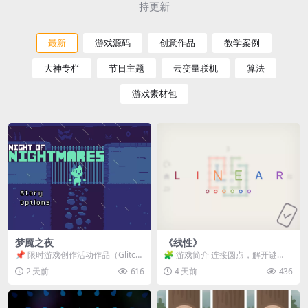
持更新
最新
游戏源码
创意作品
教学案例
大神专栏
节日主题
云变量联机
算法
游戏素材包
梦魇之夜
《线性》
📌 限时游戏创作活动作品（Glitch
🧩 游戏简介 连接圆点，解开谜
Game Jam） 📖 故事背景 怪物四...
题。 ⚠️ 重要提示 所有关卡均可通
2 天前
616
4 天前
436
关，请确保使用...