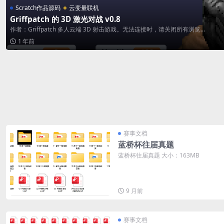
Scratch作品源码
云变量联机
Griffpatch 的 3D 激光对战 v0.8
作者：Griffpatch 多人云端 3D 射击游戏。无法连接时，请关闭所有浏览...
1 年前
赛事文档
蓝桥杯往届真题
蓝桥杯往届真题 大小：163MB
9 月前
赛事文档