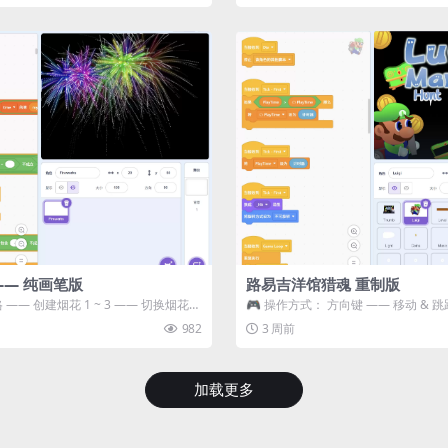
—— 纯画笔版
路易吉洋馆猎魂 重制版
 —— 创建烟花 1 ~ 3 —— 切换烟花类
🎮 操作方式： 方向键 —— 移动 & 跳
宝箱 将你...
982
3 周前
加载更多