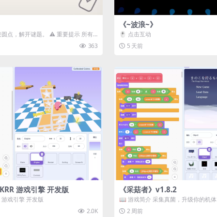
《~波浪~》
接圆点，解开谜题。 ⚠️ 重要提示 所有
🖱️ 点击互动
确保使用...
363
5 天前
3D) KRR 游戏引擎 开发版
《采菇者》v1.8.2
 KRR 游戏引擎 开发版
📖 游戏简介 采集真菌，升级你的机
域探索。 这是一款静谧的探索冒...
2.0K
2 周前