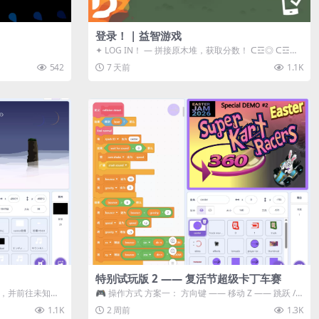
登录！ | 益智游戏
✦ LOG IN！ — 拼接原木堆，获取分数！ ᑕ☲◎ ᑕ☲◎
ᑕ☲◎ ᑕ☲◎ ...
542
7 天前
1.1K
特别试玩版 2 —— 复活节超级卡丁车赛
体，并前往未知领
🎮 操作方式 方案一： 方向键 —— 移动 Z —— 跳跃 /
漂移 方案二： ...
1.1K
2 周前
1.3K