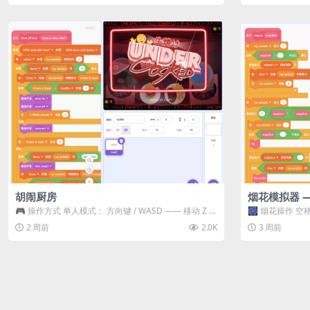
胡闹厨房
烟花模拟器 
🎮 操作方式 单人模式： 方向键 / WASD —— 移动 Z /
🎆 烟花操作 空格
K —— 抓...
型 普通烟花 嘶...
2 周前
2.0K
3 周前