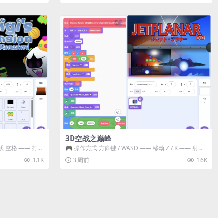
3D空战之巅峰
跃 空格 —— 打开
🎮 操作方式 方向键 / WASD —— 移动 Z / K —— 射击 /
攻击...
1.1K
3 周前
1.6K