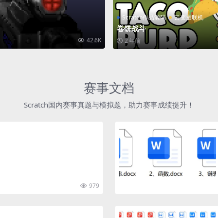
Scratch作品源码
云变量联机
卷饼战斗
42.6K
2 年前
赛事文档
Scratch国内赛事真题与模拟题，助力赛事成绩提升！
979