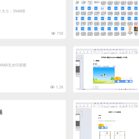
大小：394MB
758
清4MB无水印原图
1.2K
题