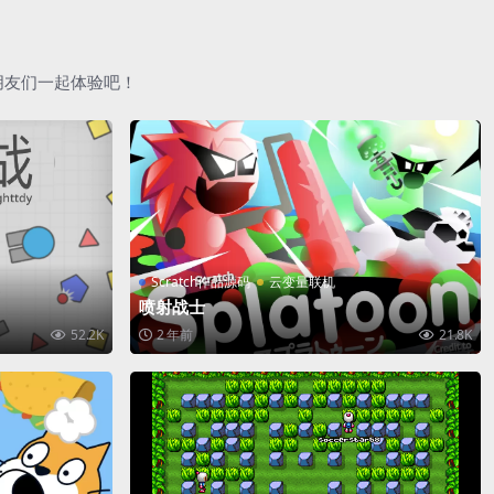
朋友们一起体验吧！
Scratch作品源码
云变量联机
喷射战士
52.2K
2 年前
21.8K