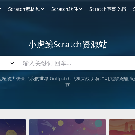
Scratch素材包
Scratch软件
Scratch赛事文档
小虎鲸Scratch资源站
吒
植物大战僵尸
我的世界
Griffpatch
飞机大战
几何冲刺
地铁跑酷
火
宫