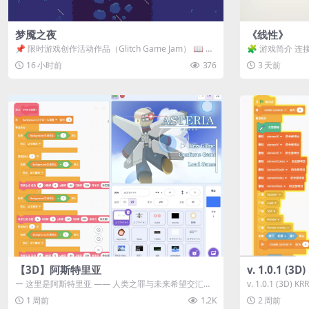
梦魇之夜
《线性》
📌 限时游戏创作活动作品（Glitch Game Jam） 📖 故
🧩 游戏简介 连
事背景 怪物四...
关卡均可通关，请
16 小时前
376
3 天前
【3D】阿斯特里亚
v. 1.0.1 (
ー 这里是阿斯特里亚 —— 人类之罪与未来希望交汇之
v. 1.0.1 (3D)
地 📖 游戏简介 《阿斯特里...
1 周前
1.2K
2 周前