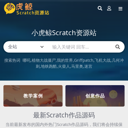
小虎鲸Scratch资源站
搜索热词
哪吒
植物大战僵尸
我的世界
Griffpatch
飞机大战
几何冲
刺
地铁跑酷
火柴人
马里奥
迷宫
教学案例
创意作品
最新Scratch作品源码
当前最新发布的国内外热门Scratch作品源码，我们将会持续保