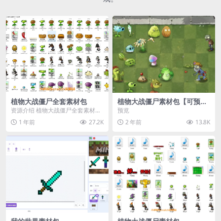
植物大战僵尸全套素材包
植物大战僵尸素材包【可预
览】
资源介绍 植物大战僵尸全套素材
预览
包，包含227个丰富多样的素材，
1 年前
27.2K
2 年前
13.8K
涵盖角色、背景、动...