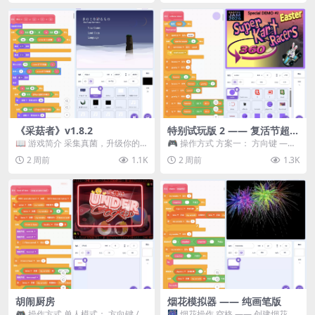
《采菇者》v1.8.2
特别试玩版 2 —— 复活节超级
卡丁车赛
📖 游戏简介 采集真菌，升级你的
🎮 操作方式 方案一： 方向键 ——
机体，并前往未知领域探索。 这是
移动 Z —— 跳跃 / 漂移 方案二： ...
2 周前
1.1K
2 周前
1.3K
一款静谧的探索冒...
胡闹厨房
烟花模拟器 —— 纯画笔版
🎮 操作方式 单人模式： 方向键 /
🎆 烟花操作 空格 —— 创建烟花 1