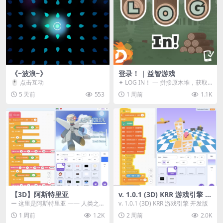
《~波浪~》
登录！ | 益智游戏
🖱️ 点击互动
✦ LOG IN！ — 拼接原木堆，获取
分数！ ᑕ☲◎ ᑕ☲◎ ᑕ☲◎ ᑕ☲◎ ...
5 天前
553
1 周前
1.1K
【3D】阿斯特里亚
v. 1.0.1 (3D) KRR 游戏引擎 开
发版
ー 这里是阿斯特里亚 —— 人类之
v. 1.0.1 (3D) KRR 游戏引擎 开发版
罪与未来希望交汇之地 📖 游戏简
1 周前
1.2K
2 周前
2.0K
介 《阿斯特里...