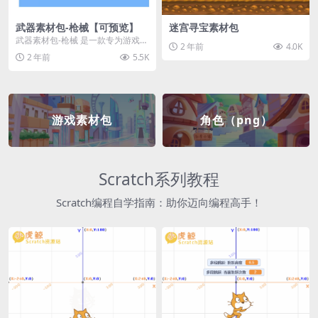
武器素材包-枪械【可预览】
迷宫寻宝素材包
武器素材包-枪械 是一款专为游戏开
2 年前
4.0K
发者和创作者设计的素材包，包含
2 年前
5.5K
多种高质量的枪械...
游戏素材包
角色（png）
Scratch系列教程
Scratch编程自学指南：助你迈向编程高手！