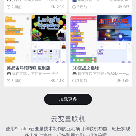
WASD —— 移动 Z / K —— 抓...
~ 3 —— 切换烟花类型 普通烟花
2 周前
2.0K
3 周前
987
嘶...
路易吉洋馆猎魂 重制版
3D空战之巅峰
🎮 操作方式： 方向键 —— 移动 &
🎮 操作方式 方向键 / WASD ——
跳跃 空格 —— 打开宝箱 将你...
移动 Z / K —— 射击 / 攻击...
3 周前
1.1K
3 周前
1.6K
加载更多
云变量联机
使用Scratch云变量技术制作的互动项目和联机功能，轻松实现
多人实时协作，赶快和朋友们一起体验吧！