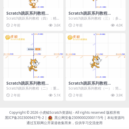
Scratch跳跃系列教程
Scratch跳跃系列教程
（四）：精准着陆
（三）：多段跳跃
Scratch跳跃系列教程（四）：精准
Scratch跳跃系列教程（三）：多段
着陆 作者：小虎鲸Scratch资源站
跳跃 作者：小虎鲸Scratch资源站
2 年前
3.6K
2 年前
4.0K
...
连...
Scratch跳跃系列教程
Scratch跳跃系列教程
（二）：重力跳跃
（一）：简单跳跃
Scratch跳跃系列教程（二）：重力
Scratch跳跃系列教程（一）：简单
跳跃 作者：小虎鲸Scratch资源站
跳跃 作者：小虎鲸Scratch资源站
2 年前
5.1K
2 年前
3.9K
按...
按...
Copyright © 2026
小虎鲸Scratch资源站
- All rights reserved 版权所有
黑ICP备2023009437号-2
|
黑公网安备23090002000115号
| 本站资源均
通过互联网公开渠道收集而来，仅供学习交流使用