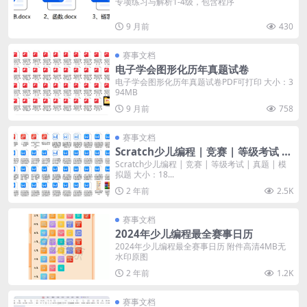
专项练习与解析1-4级，包含程序
9 月前
430
赛事文档
电子学会图形化历年真题试卷
电子学会图形化历年真题试卷PDF可打印 大小：3
94MB
9 月前
758
赛事文档
Scratch少儿编程 | 竞赛 | 等级考试 |
真题 | 模拟题
Scratch少儿编程 | 竞赛 | 等级考试 | 真题 | 模
拟题 大小：18...
2 年前
2.5K
赛事文档
2024年少儿编程最全赛事日历
2024年少儿编程最全赛事日历 附件高清4MB无
水印原图
2 年前
1.2K
赛事文档