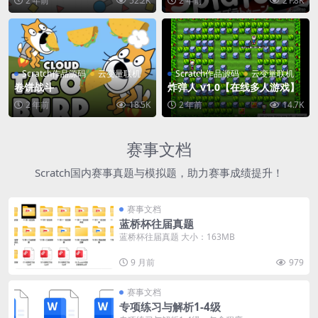
2 年前
52.2K
2 年前
21.8K
Scratch作品源码
云变量联机
Scratch作品源码
云变量联机
卷饼战斗
炸弹人 v1.0【在线多人游戏】
2 年前
18.5K
2 年前
14.7K
赛事文档
Scratch国内赛事真题与模拟题，助力赛事成绩提升！
赛事文档
蓝桥杯往届真题
蓝桥杯往届真题 大小：163MB
9 月前
979
赛事文档
专项练习与解析1-4级