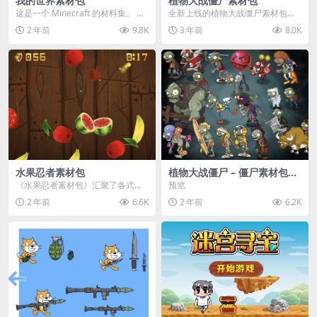
我的世界素材包
植物大战僵尸素材包
这是一个 Minecraft 的材料集。 操
全新上线的植物大战僵尸素材包，
作方法如下： 工具 → 右箭头 怪物...
内含48个精选资源，涵盖角色、场
2 年前
9.8K
3 年前
8.0K
景、音效等多样内容...
水果忍者素材包
植物大战僵尸 – 僵尸素材包
【可预览】
《水果忍者素材包》汇聚了各式鲜
预览
美诱人的水果图像与清脆悦耳的切
2 年前
6.6K
2 年前
6.2K
割音效，专为追求极致...