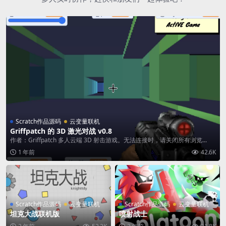
Scratch作品源码
云变量联机
Griffpatch 的 3D 激光对战 v0.8
作者：Griffpatch 多人云端 3D 射击游戏。无法连接时，请关闭所有浏览...
1 年前
42.6K
Scratch作品源码
云变量联机
Scratch作品源码
云变量联机
坦克大战联机版
喷射战士