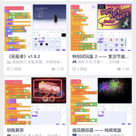
《采菇者》v1.8.2
特别试玩版 2 —— 复活节超级
卡丁车赛
📖 游戏简介 采集真菌，升级你的
🎮 操作方式 方案一： 方向键 ——
机体，并前往未知领域探索。 这是
移动 Z —— 跳跃 / 漂移 方案二： ...
2 周前
1.1K
2 周前
1.3K
一款静谧的探索冒...
胡闹厨房
烟花模拟器 —— 纯画笔版
🎮 操作方式 单人模式： 方向键 /
🎆 烟花操作 空格 —— 创建烟花 1