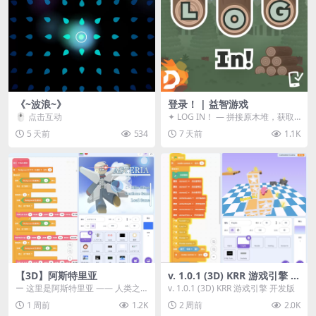
《~波浪~》
登录！ | 益智游戏
🖱️ 点击互动
✦ LOG IN！ — 拼接原木堆，获取
分数！ ᑕ☲◎ ᑕ☲◎ ᑕ☲◎ ᑕ☲◎ ...
5 天前
534
7 天前
1.1K
【3D】阿斯特里亚
v. 1.0.1 (3D) KRR 游戏引擎 开
发版
ー 这里是阿斯特里亚 —— 人类之
v. 1.0.1 (3D) KRR 游戏引擎 开发版
罪与未来希望交汇之地 📖 游戏简
1 周前
1.2K
2 周前
2.0K
介 《阿斯特里...