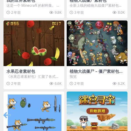
我的世界素材包
植物大战僵尸素材包
这是一个 Minecraft 的材料集。 操
全新上线的植物大战僵尸素材包，
作方法如下： 工具 → 右箭头 怪物...
内含48个精选资源，涵盖角色、场
2 年前
9.8K
3 年前
8.0K
景、音效等多样内容...
水果忍者素材包
植物大战僵尸 – 僵尸素材包
【可预览】
《水果忍者素材包》汇聚了各式鲜
预览
美诱人的水果图像与清脆悦耳的切
2 年前
6.6K
2 年前
6.2K
割音效，专为追求极致...