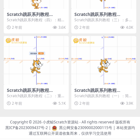
Scratch跳跃系列教程
Scratch跳跃系列教程
（四）：精准着陆
（三）：多段跳跃
Scratch跳跃系列教程（四）：精准
Scratch跳跃系列教程（三）：多段
着陆 作者：小虎鲸Scratch资源站
跳跃 作者：小虎鲸Scratch资源站
2 年前
3.6K
2 年前
4.0K
...
连...
Scratch跳跃系列教程
Scratch跳跃系列教程
（二）：重力跳跃
（一）：简单跳跃
Scratch跳跃系列教程（二）：重力
Scratch跳跃系列教程（一）：简单
跳跃 作者：小虎鲸Scratch资源站
跳跃 作者：小虎鲸Scratch资源站
2 年前
5.1K
2 年前
3.9K
按...
按...
Copyright © 2026
小虎鲸Scratch资源站
- All rights reserved 版权所有
黑ICP备2023009437号-2
|
黑公网安备23090002000115号
| 本站资源均
通过互联网公开渠道收集而来，仅供学习交流使用