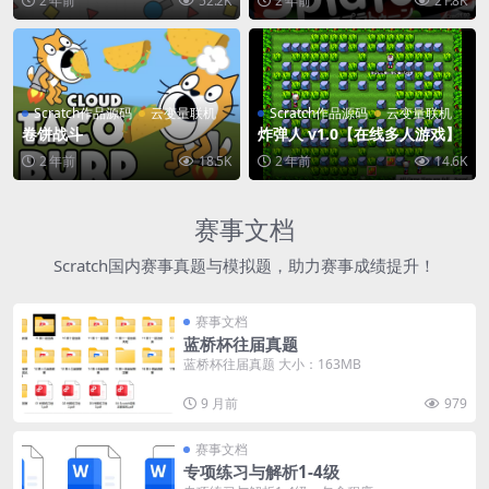
2 年前
52.2K
2 年前
21.8K
Scratch作品源码
云变量联机
Scratch作品源码
云变量联机
卷饼战斗
炸弹人 v1.0【在线多人游戏】
2 年前
18.5K
2 年前
14.6K
赛事文档
Scratch国内赛事真题与模拟题，助力赛事成绩提升！
赛事文档
蓝桥杯往届真题
蓝桥杯往届真题 大小：163MB
9 月前
979
赛事文档
专项练习与解析1-4级