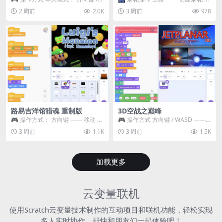
WASD —— 移动 Z / K —— 抓...
~ 3 —— 切换烟花类型 普通烟花
2 周前
2.0K
3 周前
978
嘶...
路易吉洋馆猎魂 重制版
3D空战之巅峰
🎮 操作方式： 方向键 —— 移动 &
🎮 操作方式 方向键 / WASD ——
跳跃 空格 —— 打开宝箱 将你...
移动 Z / K —— 射击 / 攻击...
3 周前
1.1K
3 周前
1.5K
加载更多
云变量联机
使用Scratch云变量技术制作的互动项目和联机功能，轻松实现
多人实时协作，赶快和朋友们一起体验吧！