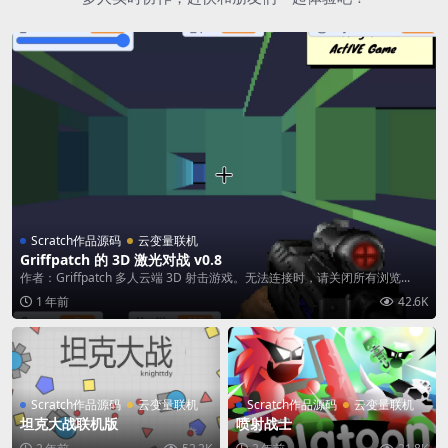
Scratch作品源码
云变量联机
Griffpatch 的 3D 激光对战 v0.8
作者：Griffpatch 多人云端 3D 射击游戏。无法连接时，请关闭所有浏览...
1 年前
42.6K
Scratch作品源码
云变量联机
Scratch作品源码
云变量联机
坦克大战联机版
喷射战士