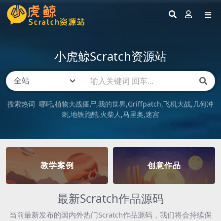
小虎鲸Scratch资源站
搜索热词
哪吒
植物大战僵尸
我的世界
Griffpatch
飞机大战
几何冲
刺
地铁跑酷
火柴人
马里奥
迷宫
教学案例
创意作品
最新Scratch作品源码
当前最新发布的国内外热门Scratch作品源码，我们将会持续保