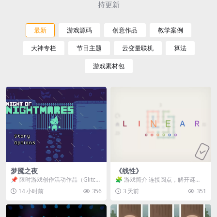
持更新
最新
游戏源码
创意作品
教学案例
大神专栏
节日主题
云变量联机
算法
游戏素材包
梦魇之夜
《线性》
📌 限时游戏创作活动作品（Glitch
🧩 游戏简介 连接圆点，解开谜
Game Jam） 📖 故事背景 怪物四...
题。 ⚠️ 重要提示 所有关卡均可通
14 小时前
356
3 天前
351
关，请确保使用...