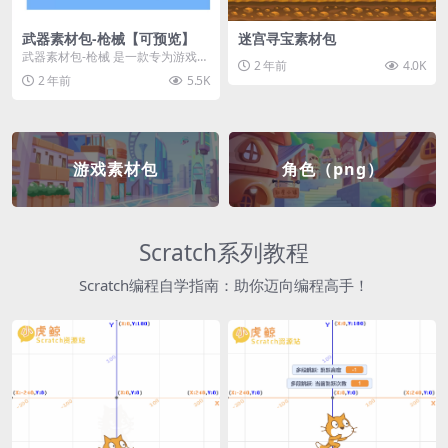
武器素材包-枪械【可预览】
迷宫寻宝素材包
武器素材包-枪械 是一款专为游戏开
2 年前
4.0K
发者和创作者设计的素材包，包含
2 年前
5.5K
多种高质量的枪械...
游戏素材包
角色（png）
Scratch系列教程
Scratch编程自学指南：助你迈向编程高手！