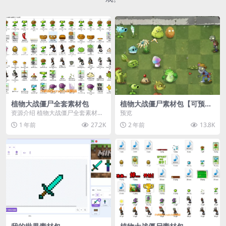
植物大战僵尸全套素材包
植物大战僵尸素材包【可预
览】
资源介绍 植物大战僵尸全套素材
预览
包，包含227个丰富多样的素材，
1 年前
27.2K
2 年前
13.8K
涵盖角色、背景、动...