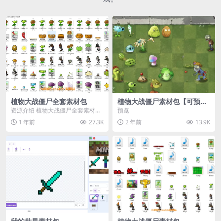
植物大战僵尸全套素材包
植物大战僵尸素材包【可预
览】
资源介绍 植物大战僵尸全套素材
预览
包，包含227个丰富多样的素材，
1 年前
27.3K
2 年前
13.9K
涵盖角色、背景、动...