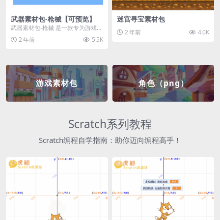
武器素材包-枪械【可预览】
迷宫寻宝素材包
武器素材包-枪械 是一款专为游戏开
2 年前
4.0K
发者和创作者设计的素材包，包含
2 年前
5.5K
多种高质量的枪械...
游戏素材包
角色（png）
Scratch系列教程
Scratch编程自学指南：助你迈向编程高手！