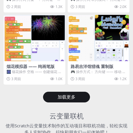
移动 Z —— 跳跃 / 漂移 方案二： ...
WASD —— 移动 Z / K —— 抓...
2 周前
1.3K
3 周前
2.0K
烟花模拟器 —— 纯画笔版
路易吉洋馆猎魂 重制版
🎆 烟花操作 空格 —— 创建烟花 1
🎮 操作方式： 方向键 —— 移动 &
~ 3 —— 切换烟花类型 普通烟花
跳跃 空格 —— 打开宝箱 将你...
3 周前
1.0K
3 周前
1.2K
嘶...
加载更多
云变量联机
使用Scratch云变量技术制作的互动项目和联机功能，轻松实现
多人实时协作，赶快和朋友们一起体验吧！