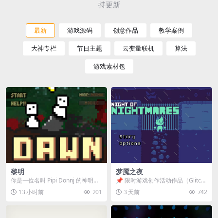
持更新
最新
游戏源码
创意作品
教学案例
大神专栏
节日主题
云变量联机
算法
游戏素材包
黎明
梦魇之夜
你是一位名叫 Pipi Donnj 的神明。
📌 限时游戏创作活动作品（Glitch
你的任务是保护一群白色小人。 点
Game Jam） 📖 故事背景 怪物四...
13 小时前
201
3 天前
742
击...