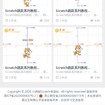
Scratch跳跃系列教程
Scratch跳跃系列教程
（四）：精准着陆
（三）：多段跳跃
Scratch跳跃系列教程（四）：精准
Scratch跳跃系列教程（三）：多段
着陆 作者：小虎鲸Scratch资源站
跳跃 作者：小虎鲸Scratch资源站
2 年前
3.6K
2 年前
4.0K
...
连...
Scratch跳跃系列教程
Scratch跳跃系列教程
（二）：重力跳跃
（一）：简单跳跃
Scratch跳跃系列教程（二）：重力
Scratch跳跃系列教程（一）：简单
跳跃 作者：小虎鲸Scratch资源站
跳跃 作者：小虎鲸Scratch资源站
2 年前
5.1K
2 年前
3.9K
按...
按...
Copyright © 2026
小虎鲸Scratch资源站
- All rights reserved 版权所有
黑ICP备2023009437号-2
|
黑公网安备23090002000115号
| 本站资源均
通过互联网公开渠道收集而来，仅供学习交流使用