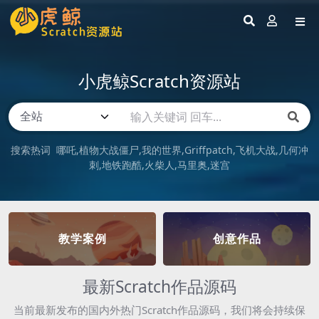
小虎鲸Scratch资源站
搜索热词
哪吒
植物大战僵尸
我的世界
Griffpatch
飞机大战
几何冲
刺
地铁跑酷
火柴人
马里奥
迷宫
教学案例
创意作品
最新Scratch作品源码
当前最新发布的国内外热门Scratch作品源码，我们将会持续保