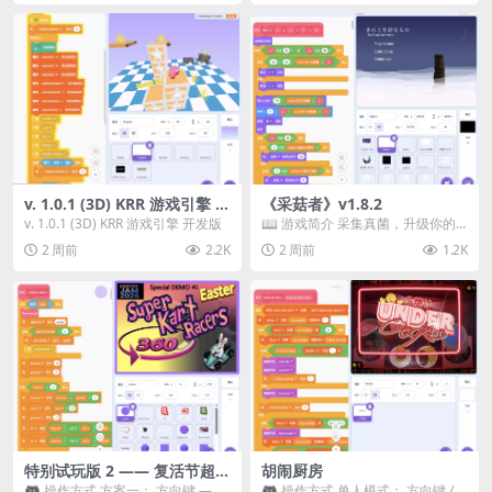
v. 1.0.1 (3D) KRR 游戏引擎 开
《采菇者》v1.8.2
发版
v. 1.0.1 (3D) KRR 游戏引擎 开发版
📖 游戏简介 采集真菌，升级你的
机体，并前往未知领域探索。 这是
2 周前
2.2K
2 周前
1.2K
一款静谧的探索冒...
特别试玩版 2 —— 复活节超级
胡闹厨房
卡丁车赛
🎮 操作方式 方案一： 方向键 ——
🎮 操作方式 单人模式： 方向键 /