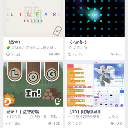
《线性》
《~波浪~》
🧩 游戏简介 连接圆点，解开谜
🖱️ 点击互动
题。 ⚠️ 重要提示 所有关卡均可通
5 天前
485
7 天前
655
关，请确保使用...
登录！ | 益智游戏
【3D】阿斯特里亚
✦ LOG IN！ — 拼接原木堆，获取
ー 这里是阿斯特里亚 —— 人类之
分数！ ᑕ☲◎ ᑕ☲◎ ᑕ☲◎ ᑕ☲◎ ...
罪与未来希望交汇之地 📖 游戏简
1 周前
1.2K
2 周前
1.3K
介 《阿斯特里...