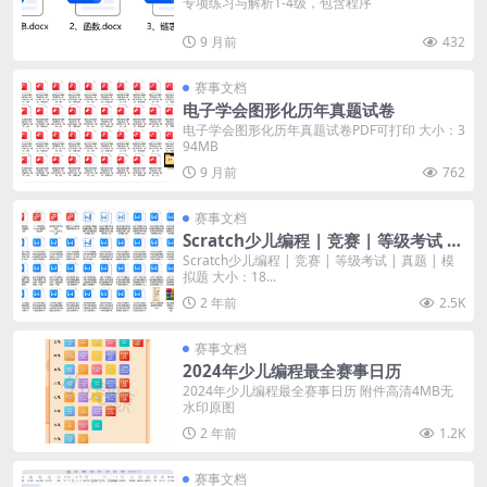
专项练习与解析1-4级，包含程序
9 月前
432
赛事文档
电子学会图形化历年真题试卷
电子学会图形化历年真题试卷PDF可打印 大小：3
94MB
9 月前
762
赛事文档
Scratch少儿编程 | 竞赛 | 等级考试 |
真题 | 模拟题
Scratch少儿编程 | 竞赛 | 等级考试 | 真题 | 模
拟题 大小：18...
2 年前
2.5K
赛事文档
2024年少儿编程最全赛事日历
2024年少儿编程最全赛事日历 附件高清4MB无
水印原图
2 年前
1.2K
赛事文档