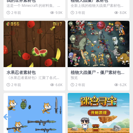
我的世界素材包
植物大战僵尸素材包
这是一个 Minecraft 的材料集。 操
全新上线的植物大战僵尸素材包，
作方法如下： 工具 → 右箭头 怪物...
内含48个精选资源，涵盖角色、场
2 年前
9.9K
3 年前
8.0K
景、音效等多样内容...
水果忍者素材包
植物大战僵尸 – 僵尸素材包
【可预览】
《水果忍者素材包》汇聚了各式鲜
预览
美诱人的水果图像与清脆悦耳的切
2 年前
6.6K
2 年前
6.2K
割音效，专为追求极致...