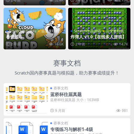
2 年前
52.4K
2 年前
21.9K
Scratch作品源码
云变量联机
Scratch作品源码
云变量联机
卷饼战斗
炸弹人 v1.0【在线多人游戏】
2 年前
18.6K
2 年前
14.7K
赛事文档
Scratch国内赛事真题与模拟题，助力赛事成绩提升！
赛事文档
蓝桥杯往届真题
蓝桥杯往届真题 大小：163MB
9 月前
981
赛事文档
专项练习与解析1-4级